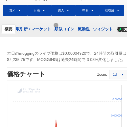
稼ぐ
財布
購入
売る
取引所
1
概要
取引所
/
マーケット
類似コイン
流動性
ウィジット
本日のmoggingのライブ価格は
$0.00004920
で、24時間の取引量は
$2,235.75
です。MOGGINGは過去24時間で-3.03%変化しました。
価格チャート
Zoom:
1d
0.00006
0.000056