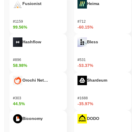
Fusionist
Heima
#1159
#712
99.56%
-60.15%
Hashflow
Bless
#896
#531
58.98%
-53.37%
Orochi Network
Shardeum
#303
#1688
44.5%
-35.97%
Biconomy
DODO