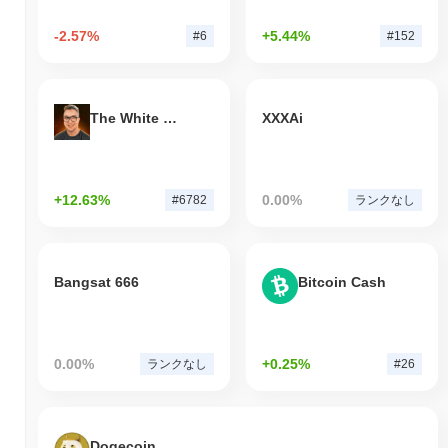
-2.57%
+5.44%
#6
#152
The White Bull
XXXAi
+12.63%
0.00%
#6782
ランクなし
Bangsat 666
Bitcoin Cash
0.00%
+0.25%
ランクなし
#26
Dogecoin