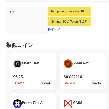
Pump.fun Ecosystem (1045)
タグ
Solana (SOL) Token (8127)
推奨タグ
類似コイン
SharpLink Gaming, Inc Tokenized Stock (Ondo)
Spain National Fan Token
$6.25
$0.002116
-1.02%
-0.73%
#2011
#2012
PrompTale AI
MASS