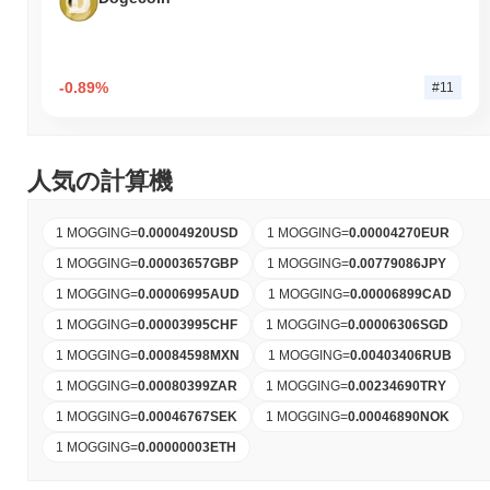
-0.89%
#11
人気の計算機
1 MOGGING
=
0.00004920
USD
1 MOGGING
=
0.00004270
EUR
1 MOGGING
=
0.00003657
GBP
1 MOGGING
=
0.00779086
JPY
1 MOGGING
=
0.00006995
AUD
1 MOGGING
=
0.00006899
CAD
1 MOGGING
=
0.00003995
CHF
1 MOGGING
=
0.00006306
SGD
1 MOGGING
=
0.00084598
MXN
1 MOGGING
=
0.00403406
RUB
1 MOGGING
=
0.00080399
ZAR
1 MOGGING
=
0.00234690
TRY
1 MOGGING
=
0.00046767
SEK
1 MOGGING
=
0.00046890
NOK
1 MOGGING
=
0.00000003
ETH