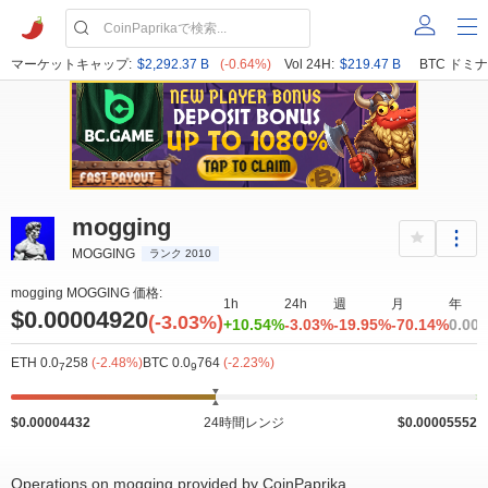
マーケットキャップ:
$2,292.37 B
(-0.64%)
Vol 24H:
$219.47 B
BTC ドミナ
mogging
MOGGING
ランク 2010
mogging MOGGING 価格:
1h
24h
週
月
年
$0.00004920
(-3.03%)
+10.54%
-3.03%
-19.95%
-70.14%
0.00
ETH 0.0
258
(-2.48%)
BTC 0.0
764
(-2.23%)
7
9
$0.00004432
24時間レンジ
$0.00005552
Operations on mogging provided by CoinPaprika