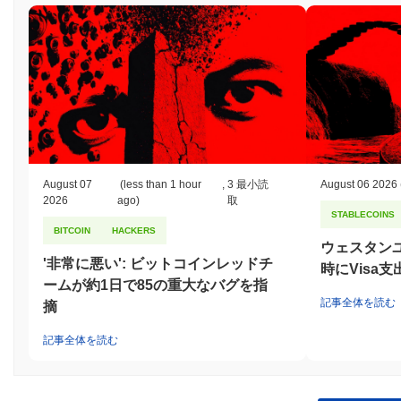
August 07
(less than 1 hour
,
3 最小読
August 06 2026
2026
ago)
取
STABLECOINS
BITCOIN
HACKERS
ウェスタン
'非常に悪い': ビットコインレッドチ
時にVisa
ームが約1日で85の重大なバグを指
記事全体を読む
摘
記事全体を読む