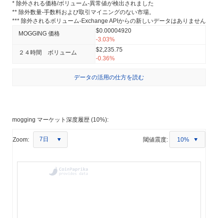
* 除外される価格/ボリューム-異常値が検出されました
** 除外数量-手数料および取引マイニングのない市場。
*** 除外されるボリューム-Exchange APIからの新しいデータはありません
$0.00004920
MOGGING 価格
-3.03%
$2,235.75
２４時間 ボリューム
-0.36%
データの活用の仕方を読む
mogging マーケット深度履歴 (10%):
7日
Zoom:
閾値震度:
10%