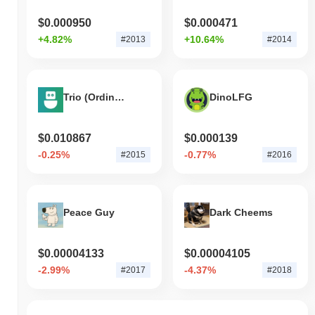
$0.000950
$0.000471
+4.82%
+10.64%
#2013
#2014
Trio (Ordinals)
DinoLFG
$0.010867
$0.000139
-0.25%
-0.77%
#2015
#2016
Peace Guy
Dark Cheems
$0.00004133
$0.00004105
-2.99%
-4.37%
#2017
#2018