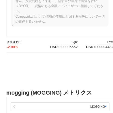
せん。投資判断を下す前に、必ず自分自身で調査を行い
moggingは現在、ATHより
~90.94%
低く取引されています .
（DYOR）、資格のある金融アドバイザーに相談してくださ
い。
moggingの現在の時価総額はいくらですか？
Coinpaprikaは、この情報の使用に起因する損失について一切
moggingの時価総額は約
$49,195.00
、市場規模で世界第2010位に
の責任を負いません。
ランクされています。この数字は、999 997 193のMOGGINGトー
クンの流通供給量に基づいて計算されています。
moggingは、より広範な暗号市場と比較してどのよ
価格変動：
High:
Low
うなパフォーマンスですか？
-2.99%
USD 0.00005552
USD 0.0000443
過去7日間で、moggingは
19.95%
下落し、
0.64%
の下落を記録し
た全体の暗号市場を下回っています。これは、より広範な市場の
モメンタムと比較して、MOGGINGの価格アクションにおける一
時的な遅れを示しています。
mogging (MOGGING) メトリクス
MOGGING