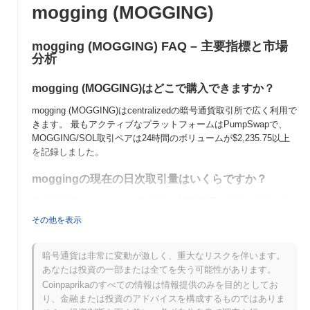
mogging (MOGGING)
mogging (MOGGING) FAQ – 主要指標と市場
分析
mogging (MOGGING)はどこで購入できますか？
mogging (MOGGING)はcentralizedの暗号通貨取引所で広く利用で
きます。 最もアクティブなプラットフォームはPumpSwapで、
MOGGING/SOL取引ペアは24時間のボリュームが
$2,235.75
以上
を記録しました。
moggingの現在の日次取引量はいくらですか？
過去24時間で、moggingの取引量は
$2,235.75
, 前日と比較して
0.36%
の減少を示しています。これは、取引活動の短期的な減少
その他を表示
を示唆しています。
moggingの価格範囲の履歴は何ですか？
暗号通貨は非常に変動が激しく、重大なリスクを伴います。
あなたは投資の一部または全てを失う可能性があります。
史上最高値（ATH）：
$0.000543
Coinpaprikaのすべての情報は情報提供のみを目的としてお
史上最安値（ATL）：
NaN
り、金融または投資のアドバイスを構成するものではありま