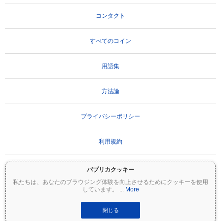
コンタクト
すべてのコイン
用語集
方法論
プライバシーポリシー
利用規約
パプリカクッキー
重要な免責事項：
暗号資産は非常にボラティリティが高く、重大なリスクを伴いま
私たちは、あなたのブラウジング体験を向上させるためにクッキーを使用
す。投資額の一部または全額を失う可能性があります。Coinpaprikaのすべての情報は
しています。
...
More
情報提供のみを目的としており、財務または投資のアドバイスを構成するものではあ
りません。投資判断を行う前に、必ずご自身で調査（DYOR）を行い、資格のあるファ
イナンシャルアドバイザーに相談してください。Coinpaprikaは、この情報の使用に起
閉じる
因するいかなる損失についても責任を負いません。