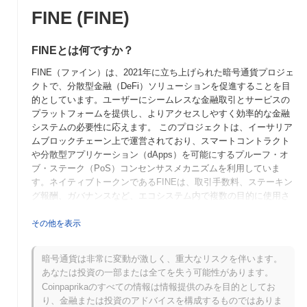
FINE (FINE)
FINEとは何ですか？
FINE（ファイン）は、2021年に立ち上げられた暗号通貨プロジェ
クトで、分散型金融（DeFi）ソリューションを促進することを目
的としています。ユーザーにシームレスな金融取引とサービスの
プラットフォームを提供し、よりアクセスしやすく効率的な金融
システムの必要性に応えます。 このプロジェクトは、イーサリア
ムブロックチェーン上で運営されており、スマートコントラクト
や分散型アプリケーション（dApps）を可能にするプルーフ・オ
ブ・ステーク（PoS）コンセンサスメカニズムを利用していま
す。ネイティブトークンであるFINEは、取引手数料、ステーキン
グ報酬、ガバナンスなど、エコシステム内で複数の目的に使用さ
れ、保有者はプラットフォームの開発や将来の方向性に関する意
思決定プロセスに参加できます。 FINEは、ユーザーフレンドリ
その他を表示
ーなインターフェースとさまざまな金融サービスとの統合に重点
を置いており、DeFi分野で重要なプレーヤーとしての地位を確立
暗号通貨は非常に変動が激しく、重大なリスクを伴います。
しています。プロジェクトはセキュリティと透明性を強調し、ユ
あなたは投資の一部または全てを失う可能性があります。
ーザー間の信頼を構築しながら、分散型金融における革新を促進
Coinpaprikaのすべての情報は情報提供のみを目的としてお
することを目指しています。
り、金融または投資のアドバイスを構成するものではありま