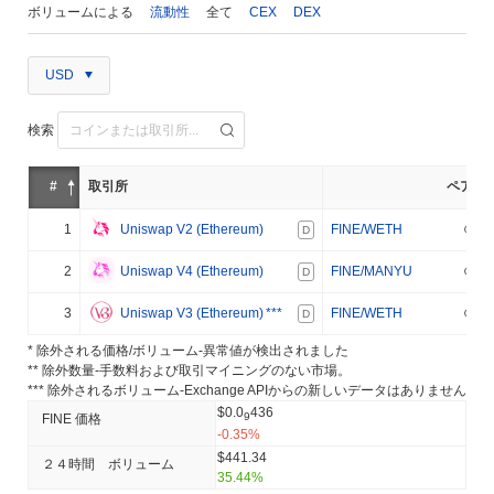
ボリュームによる
流動性
全て
CEX
DEX
USD
検索
#
取引所
ペア
1
Uniswap V2 (Ethereum)
FINE/WETH
D
2
Uniswap V4 (Ethereum)
FINE/MANYU
D
3
Uniswap V3 (Ethereum)
***
FINE/WETH
D
* 除外される価格/ボリューム-異常値が検出されました
** 除外数量-手数料および取引マイニングのない市場。
*** 除外されるボリューム-Exchange APIからの新しいデータはありません
$0.0
436
9
FINE 価格
-0.35%
$441.34
２４時間 ボリューム
35.44%