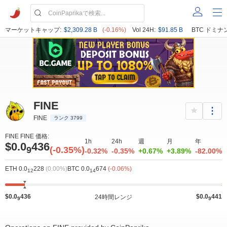
マーケットキャップ:
$2,309.28 B
(-0.16%)
Vol 24H:
$91.85 B
BTC ドミナ
FINE
FINE
ランク 3799
FINE FINE 価格:
1h
24h
週
月
年
$0.0
436
9
(-0.35%)
-0.32%
-0.35%
+0.67%
+3.89%
-82.00%
ETH 0.0
228
(0.00%)
BTC 0.0
674
(-0.06%)
12
14
$0.0
436
$0.0
441
24時間レンジ
9
9