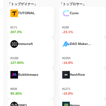
「トップゲイナー」
「トップロサー」
FINEはまだ活動中または関連性がありますか？
TUTORIAL
Cysic
FINEは、2023年9月に発表された最近のガバナンス提案を通じて
活動を続けており、コミュニティのエンゲージメントとプラット
フォーム機能の向上に焦点を当てています。現在の開発は、ユー
#171
#189
ザー体験の向上とエコシステム統合の拡大に重点を置いていま
207.3%
-23.1%
す。プロジェクトは複数の取引プラットフォームで存在感を維持
しており、一貫した取引量は市場の関心が続いていることを示し
ています。さらに、FINEはさまざまな分散型アプリケーションと
Immunefi
DAO Maker Token
のパートナーシップを確立し、DeFiセクターでの関連性をさらに
強化しています。これらの指標は、暗号通貨の風景における継続
的な関連性を支持し、開発とコミュニティの関与へのコミットメ
#1160
#1054
ントを示しています。
127.94%
-16.8%
FINEは誰のために設計されていますか？
Bubblemaps
Hashflow
FINEは、消費者や機関向けに設計されており、分散型金融
（DeFi）アプリケーションやサービスに参加できるようにしてい
ます。エコシステム内でシームレスな取引と相互作用を促進する
#938
#1271
ためのウォレットやAPIなど、必要なツールとリソースを提供し
90.36%
-16.8%
ます。主な対象者は、FINEのユーティリティを支払いおよびガバ
ナンストークンとして活用し、意思決定プロセスに参加し、さま
DIMO
Heima