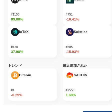
ざまな金融サービスにアクセスすることができます。 開発者やバ
リデーターなどの二次的な参加者は、ステーキングやガバナンス
メカニズムを通じてFINEに関与し、ネットワークのセキュリティ
#1155
#751
と機能性に貢献します。開発者はSDKやドキュメントを活用して
89.88%
-16.41%
FINEを利用するアプリケーションを構築でき、バリデーターはブ
ロックチェーンの整合性を維持する重要な役割を果たします。こ
の協力的な環境は、革新と成長を促進し、最終的にはFINEエコシ
IoTeX
Solstice
ステム内での全体的なユーザー体験を向上させます。
FINEはどのように保護されていますか？
#470
#585
37.98%
-15.93%
FINEはプルーフ・オブ・ステーク（PoS）コンセンサスメカニズ
ムを使用しており、バリデーターが取引を確認し、ネットワーク
の整合性を維持する責任を負っています。このモデルでは、バリ
トレンド
最近追加された
データーは保有するFINEトークンの量に基づいて新しいブロック
を作成するために選ばれ、担保として「ステーク」することが求
Bitcoin
SACOIN
められます。これにより、参加者は誠実に行動するインセンティ
ブが与えられ、悪意のある行動に対してはステークされたトーク
ンが削減または罰せられる可能性があります。 プロトコルは、楕
#1
#7550
円曲線デジタル署名アルゴリズム（ECDSA）などの高度な暗号技
-0.29%
1.68%
術を採用しており、安全な認証とデータの整合性を確保していま
す。この暗号技術は取引の検証プロセスの基盤となり、正当な取
引のみがブロックチェーンに記録されることを保証します。 バリ
データーへのインセンティブには、取引手数料や新たに発行され