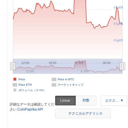
0.0
438
9
0.0
436
9
0.0
435
9
12:00
18:00
9. 8月
06:00
12:00
9. 8月
Price
Price in BTC
Price ETH
マーケットキャップ
ボリューム（２４h）
対数
Linear
エクスポート
詳細なデータは確認してくだ
さい
CoinPaprika API
テクニカルアナリシス