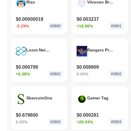
Rizo
Vitruveo Bridged VTRU
$0.00000019
$0.003237
-5.29%
+18.96%
#3800
#3801
Loom Network
Rangers Protocol Gas
$0.000799
$0.008909
+0.38%
0.00%
#3802
#3802
SbercoinOne
Gamer Tag
$0.679600
$0.000281
0.00%
+20.43%
#3803
#3803