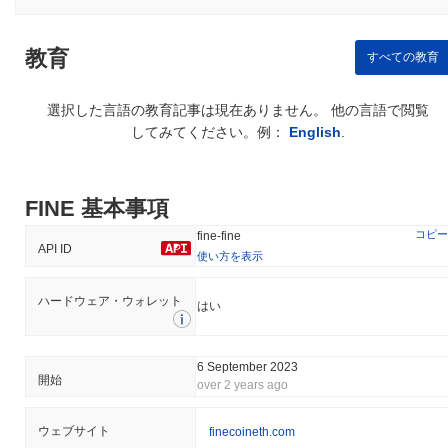
が、これらは継続的な開発慣行、運営の透明性、セキュリティと
コンプライアンスを維持するための定期的な監査を通じて軽減さ
教育
れています。
すべての教育
FINE (FINE) FAQ – 主要指標と市場分析
選択した言語の教育記事は現在ありません。 他の言語で閲覧
してみてください。例：
English
.
FINE (FINE)はどこで購入できますか？
FINE (FINE)はcentralizedの暗号通貨取引所で広く利用できます。
最もアクティブなプラットフォームはUniswap V2 (Ethereum)
FINE 基本事項
で、FINE/WETH取引ペアは24時間のボリュームが
$440.83
以上を
コピー
記録しました。 その他の取引所にはUniswap V4 (Ethereum)と
fine-fine
API ID
Uniswap V3 (Ethereum)があります。
使い方を表示
FINEの現在の日次取引量はいくらですか？
ハードウェア・ウォレット
はい
過去24時間で、FINEの取引量は
$441.34
, 前日と比較して
35.44%
の増加を示しています。これは、取引活動の短期的な増加
を示唆しています。
6 September 2023
開始
over 2 years ago
FINEの価格範囲の履歴は何ですか？
ウェブサイト
finecoineth.com
史上最高値（ATH）：
$0.0
732
7