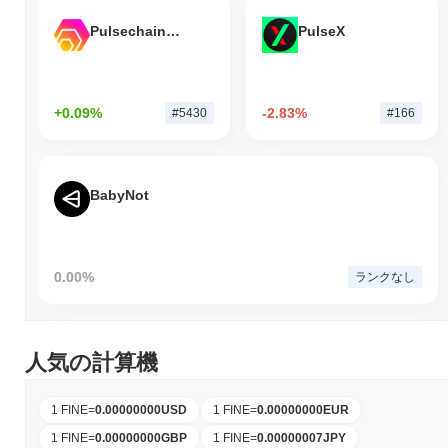
Pulsechain Bridged HEX (Pulsechain)
PulseX
+0.09%
-2.83%
#5430
#166
BabyNot
0.00%
ランクなし
人気の計算機
1 FINE
=
0.00000000
USD
1 FINE
=
0.00000000
EUR
1 FINE
=
0.00000000
GBP
1 FINE
=
0.00000007
JPY