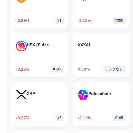
-0.29%
-2.15%
#1
#386
HEX (Pulsechain)
XXXAi
-3.18%
0.00%
#142
ランクなし
XRP
Pulsechain
-0.37%
-2.11%
#6
#195