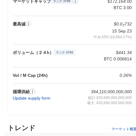
マーケットキャップ
$172,164.00
ランク 3799
ソースを提供しています。これらの機能は、スケーラビリティ、
BTC 3.00
ガバナンス、相互運用性といったブロックチェーンの重要な課題
に対処する先進的なプロジェクトとしてFINEを位置づけていま
最高値
$0.0
732
す。
7
15 Sep 23
FINEで何ができますか？
% to ATH (16,664.17%)
FINEトークンは、エコシステム内で複数の実用的なユーティリテ
ィを提供します。主に取引手数料に使用され、ユーザーは価値を
ボリューム（２４h）
$441.34
ランク 4795
送信し、分散型アプリケーション（dApps）と相互作用すること
BTC 0.006814
ができます。FINEの保有者はステーキングに参加でき、ネットワ
ークのセキュリティを確保しながら報酬を得る可能性がありま
す。さらに、FINEはガバナンス目的にも利用され、保有者はプロ
Vol / M Cap (24h)
0.26%
ジェクトの方向性に影響を与える提案に投票することができま
す。 開発者にとって、FINEはdAppsの構築と統合に必要なツール
循環供給
394,110,000,000,000
を提供し、エコシステム全体の機能性を向上させます。FINEエコ
Update supply form
総計:420,690,000,000,000
システムには、トークンをサポートするさまざまなウォレットや
最大: 420,690,000,000,000
プラットフォームが含まれており、シームレスな取引と相互作用
を促進します。ユーザーは、エコシステム内での割引やメンバー
シップ特典など、オフチェーンのユーティリティからも利益を得
ることができ、FINEを保有する価値がさらに高まります。全体と
トレンド
して、FINEはユーザー、保有者、開発者の多様な活動を可能にす
マーケット概
る重要な役割を果たしています。