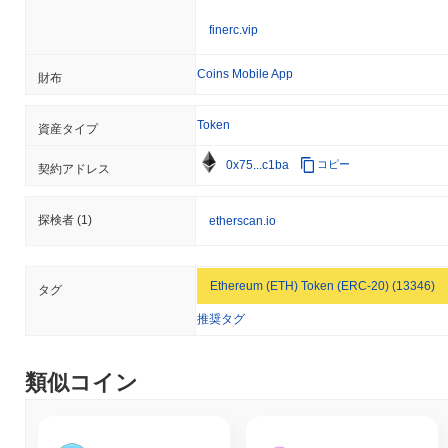
史上最安値（ATL）：
$0.00
finerc.vip
FINEは現在、ATHより
~99.40%
低く取引されています .
Coins Mobile App
財布
FINEの現在の時価総額はいくらですか？
FINEの時価総額は約
$172,164.00
、市場規模で世界第3799位にラ
Token
資産タイプ
ンクされています。この数字は、394 110 000 000 000のFINEト
ークンの流通供給量に基づいて計算されています。
0x75...c1ba
コピー
契約アドレス
FINEは、より広範な暗号市場と比較してどのような
パフォーマンスですか？
探検者
(1)
etherscan.io
過去7日間で、FINEは
0.67%
上昇し、
0.16%
の下落を記録した全
体の暗号市場を上回っています。これは、より広範な市場のモメ
Ethereum (ETH) Token (ERC-20) (13346)
タグ
ンタムと比較して、FINEの価格アクションにおける強いパフォー
マンスを示しています。
推奨タグ
類似コイン