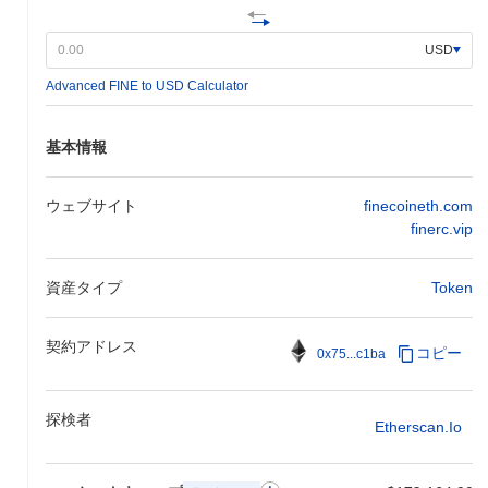
いパートナーシップを発表する予定で、クロスプラットフォーム
の統合を促進し、エコシステムを広げることになります。これら
の取り組みは、FINEの機能性とユーザーエンゲージメントの向上
USD
に対する継続的なコミットメントの一環です。これらのマイルス
Advanced FINE to USD Calculator
トーンの進捗は、公式のコミュニケーションチャネルやロードマ
ップのアップデートを通じて監視されます。
FINEの特徴は何ですか？
基本情報
FINEは、従来のブロックチェーンソリューションと比較して、取
引スループットを向上させ、レイテンシを減少させる革新的なレ
ウェブサイト
finecoineth.com
イヤー2アーキテクチャによって際立っています。この設計は、
finerc.vip
高度なシャーディング技術を活用し、取引の並列処理を可能にす
ることで、スケーラビリティを大幅に向上させます。さらに、
資産タイプ
Token
FINEはプルーフ・オブ・ステークと委任ガバナンスを組み合わせ
た独自のコンセンサスメカニズムを取り入れ、ステークホルダー
が意思決定プロセスに積極的に参加できるようにしています。 エ
契約アドレス
コピー
0x75...c1ba
コシステムは、ブロックチェーン分野の主要なプレーヤーとの戦
略的パートナーシップによって強化され、複数のブロックチェー
ンネットワークとの相互運用性を促進します。このクロスチェー
探検者
ン機能により、異なるプラットフォーム間での資産の移転や相互
Etherscan.io
作用がシームレスに行われ、ユーザー体験とユーティリティが向
上します。さらに、FINEはSDKや包括的なドキュメントなど、分
散型アプリケーションの開発を円滑にするための強力な開発者リ