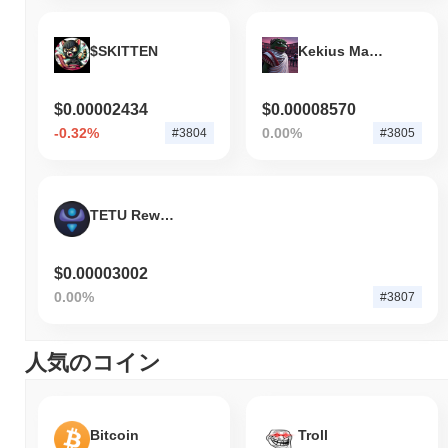
$SKITTEN
Kekius Maximus
$0.00002434
$0.00008570
-0.32%
0.00%
#3804
#3805
TETU Reward Token
$0.00003002
0.00%
#3807
人気のコイン
Bitcoin
Troll