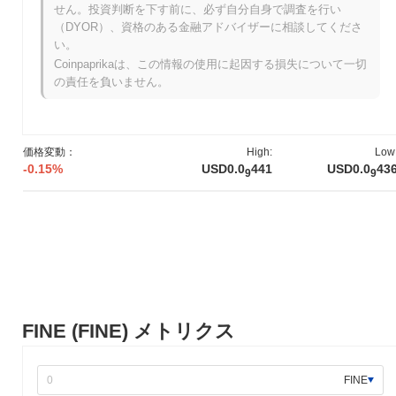
FINEはいつ、どのように始まりましたか？
せん。投資判断を下す前に、必ず自分自身で調査を行い
（DYOR）、資格のある金融アドバイザーに相談してくださ
FINEは2021年3月に設立チームがホワイトペーパーを発表し、プ
い。
ロジェクトのビジョンと技術的枠組みを概説したことから始まり
Coinpaprikaは、この情報の使用に起因する損失について一切
ました。2021年6月にはテストネットを立ち上げ、開発者や初期
の責任を負いません。
の参加者がその機能を試すことができるようになりました。その
後、2021年9月にメインネットが立ち上がり、トークンが公式に
市場に登場しました。 初期の開発は、分散型金融（DeFi）アプリ
ケーションのための堅牢なエコシステムの構築に焦点を当て、ユ
価格変動：
High:
Low
ーザー体験とアクセスの向上を目指しました。FINEトークンの初
-0.15%
USD0.0
441
USD0.0
43
9
9
期配布は、2021年10月に公正なローンチモデルを通じて行われ、
参加者は従来の資金調達方法の制約なしにトークンを取得できま
した。これらの基盤的なステップは、FINEの成長とその後の広範
なDeFiの風景への統合の基礎を築きました。
FINEの今後はどうなりますか？
公式のアップデートによると、FINEは2024年第1四半期に予定さ
れている重要なプロトコルアップグレードの準備を進めており、
取引の効率とユーザー体験の向上を目指しています。このアップ
FINE (FINE) メトリクス
グレードでは、スケーラビリティを最適化し、ネットワーク内の
レイテンシを減少させるための新機能が導入されます。さらに、
FINEは2024年第2四半期に著名なDeFiプラットフォームとの新し
FINE