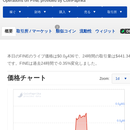
Operations on FINE provided by CoinPaprika
稼ぐ
財布
購入
売る
取引所
2
概要
取引所
/
マーケット
類似コイン
流動性
ウィジット
本日のFINEのライブ価格は
$0.0
436
で、24時間の取引量は
$441.3
9
です。FINEは過去24時間で-0.35%変化しました。
価格チャート
Zoom:
1d
0.0
441
9
0.0
44
9