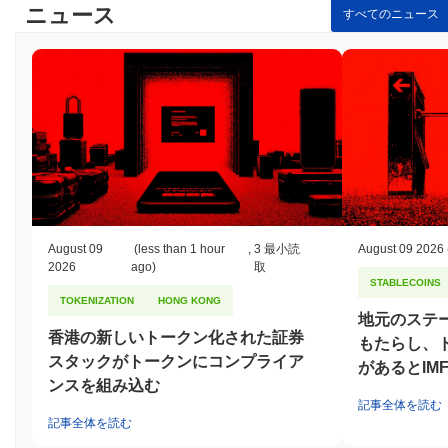
ニュース
すべてのニュース
たトークンの形での報酬が含まれ、ネットワークの健康とセキュ
リティに対する彼らの利益を一致させます。さらに、ネットワー
クにはステークホルダーが意思決定プロセスに参加できるガバナ
ンスメカニズムが組み込まれており、そのレジリエンスをさらに
高めています。定期的な監査やマルチクライアントの多様性への
注力も、FINEネットワークの全体的なセキュリティと堅牢性に寄
与しています。
FINEは何か論争やリスクに直面しましたか？
FINEは、さまざまな法域における金融規制への準拠に関して規制
当局の監視を受けてきました。2022年中頃、特定の機能が規制当
局によってフラグ付けされ、証券法の潜在的な違反に関する懸念
August 09
(less than 1 hour
,
3 最小読
August 09 2026
が生じた際に、プロジェクトは課題に直面しました。チームは、
2026
ago)
取
STABLECOINS
コンプライアンスフレームワークを強化し、適用される規制に従
TOKENIZATION
HONG KONG
うために法的アドバイザーと連携しました。 さらに、FINEはブ
地元のステ
ロックチェーン分野で一般的なスマートコントラクトの脆弱性に
香港の新しいトークン化された証券
もたらし、
関連する技術的リスクにも直面しています。特定された脆弱性に
スタックがトークンにコンプライア
対処するために、開発チームはプロトコルを強化するための一連
があるとIM
ンスを組み込む
の監査とセキュリティ評価を実施しました。また、コミュニティ
メンバーが潜在的な問題を報告することを奨励するバグバウンテ
記事全体を読む
記事全体を読む
ィプログラムも開始しました。 FINEにとっての継続的なリスク
には、市場のボラティリティや進化する規制環境が含まれます