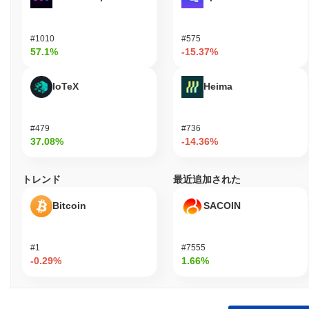
#1010
#575
57.1%
-15.37%
IoTeX
Heima
#479
#736
37.08%
-14.36%
トレンド
最近追加された
Bitcoin
SACOIN
#1
#7555
-0.29%
1.66%