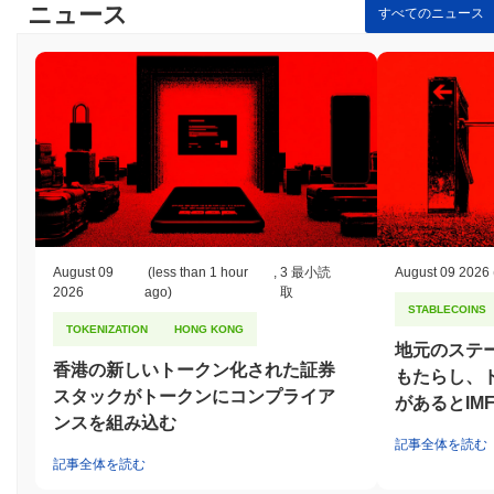
ニュース
すべてのニュース
August 09
(less than 1 hour
,
3 最小読
August 09 2026
2026
ago)
取
STABLECOINS
TOKENIZATION
HONG KONG
地元のステ
香港の新しいトークン化された証券
もたらし、
スタックがトークンにコンプライア
があるとIM
ンスを組み込む
記事全体を読む
記事全体を読む