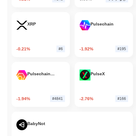
XRP
Pulsechain
-0.21%
-1.92%
#6
#195
Pulsechain Bridged HEX (Pulsechain)
PulseX
-1.94%
-2.76%
#4841
#166
BabyNot