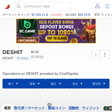
マーケットキャップ:
$2,309.21 B
(-0.12%)
Vol 24H:
$94.59 B
BTC ドミナ
DESHIT
$0.00
(0.00%)
DESHIT
ランクなし
Operations on DESHIT provided by CoinPaprika
稼ぐ
財布
購入
売る
取引所
0
概要
取引所
/
マーケット
類似コイン
流動性
ウィジット