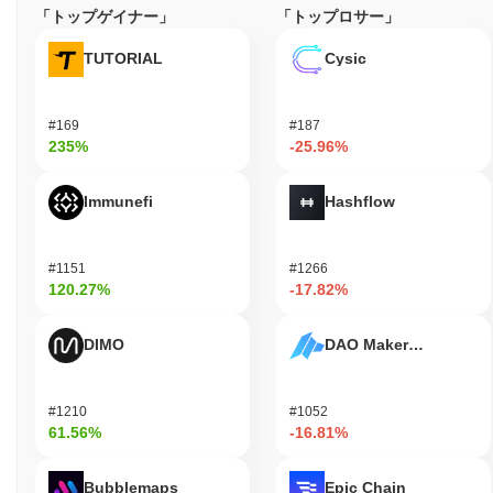
「トップゲイナー」
「トップロサー」
TUTORIAL
Cysic
#169
#187
235%
-25.96%
Immunefi
Hashflow
#1151
#1266
120.27%
-17.82%
DIMO
DAO Maker Token
#1210
#1052
61.56%
-16.81%
Bubblemaps
Epic Chain