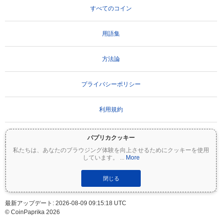
すべてのコイン
用語集
方法論
プライバシーポリシー
利用規約
パプリカクッキー
重要な免責事項：
暗号資産は非常にボラティリティが高く、重大なリスクを伴いま
私たちは、あなたのブラウジング体験を向上させるためにクッキーを使用
す。投資額の一部または全額を失う可能性があります。Coinpaprikaのすべての情報は
しています。
...
More
情報提供のみを目的としており、財務または投資のアドバイスを構成するものではあ
りません。投資判断を行う前に、必ずご自身で調査（DYOR）を行い、資格のあるファ
イナンシャルアドバイザーに相談してください。Coinpaprikaは、この情報の使用に起
閉じる
因するいかなる損失についても責任を負いません。
最新アップデート: 2026-08-09 09:15:18 UTC
© CoinPaprika 2026