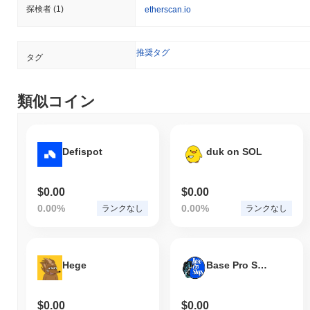
探検者
(1)
etherscan.io
推奨タグ
タグ
類似コイン
Defispot
duk on SOL
$0.00
$0.00
0.00%
0.00%
ランクなし
ランクなし
Hege
Base Pro Shops
$0.00
$0.00