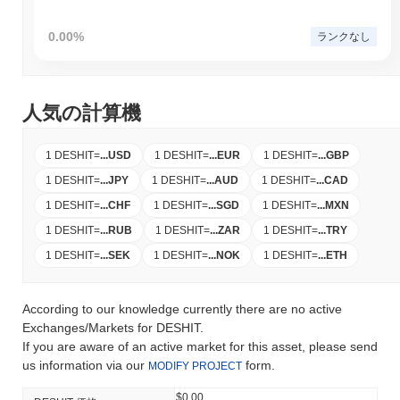
0.00%
ランクなし
人気の計算機
1 DESHIT
=
...
USD
1 DESHIT
=
...
EUR
1 DESHIT
=
...
GBP
1 DESHIT
=
...
JPY
1 DESHIT
=
...
AUD
1 DESHIT
=
...
CAD
1 DESHIT
=
...
CHF
1 DESHIT
=
...
SGD
1 DESHIT
=
...
MXN
1 DESHIT
=
...
RUB
1 DESHIT
=
...
ZAR
1 DESHIT
=
...
TRY
1 DESHIT
=
...
SEK
1 DESHIT
=
...
NOK
1 DESHIT
=
...
ETH
According to our knowledge currently there are no active
Exchanges/Markets for DESHIT.
If you are aware of an active market for this asset, please send
us information via our
form.
MODIFY PROJECT
$0.00