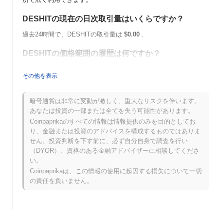
DESHITの現在の日次取引量はいくらですか？
過去24時間で、DESHITの取引量は
$0.00
.
DESHITの価格範囲の履歴は何ですか？
史上最高値（ATH）：
$0.00001951
その他を表示
史上最安値（ATL）：
$0.00
DESHITは現在、ATHより
~29.39%
低く取引されています .
暗号通貨は非常に変動が激しく、重大なリスクを伴います。
あなたは投資の一部または全てを失う可能性があります。
DESHITは、より広範な暗号市場と比較してどのよう
Coinpaprikaのすべての情報は情報提供のみを目的としてお
なパフォーマンスですか？
り、金融または投資のアドバイスを構成するものではありま
せん。投資判断を下す前に、必ず自分自身で調査を行い
過去7日間で、DESHITは
0.00%
上昇し、
0.12%
の下落を記録した
（DYOR）、資格のある金融アドバイザーに相談してくださ
全体の暗号市場を上回っています。これは、より広範な市場のモ
い。
メンタムと比較して、DESHITの価格アクションにおける強いパ
フォーマンスを示しています。
Coinpaprikaは、この情報の使用に起因する損失について一切
の責任を負いません。