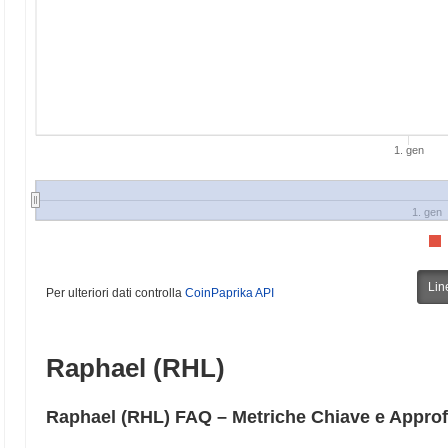
1. gen
1. gen
Lin
Per ulteriori dati controlla
CoinPaprika API
Raphael (RHL)
Raphael (RHL) FAQ – Metriche Chiave e Approf