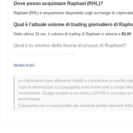
Dove posso acquistare Raphael (RHL)?
Raphael (RHL) è ampiamente disponibile sugli exchange di criptovalut
Qual è l'attuale volume di trading giornaliero di Raph
Nelle ultime 24 ore, il volume di trading di Raphael si attesta a
$0.00
Qual è lo storico della fascia di prezzo di Raphael?
Massimo Storico (ATH):
$0.317080
Minimo Storico (ATL):
$0.00
Mostra di più
Raphael è attualmente scambiato
~100.00%
al di sotto del suo ATH .
Le criptovalute sono altamente volatili e comportano un rischio signi
Come si sta comportando Raphael rispetto al mercat
Tutte le informazioni su Coinpaprika sono fornite solo a scopo info
investimento. Esegui sempre la tua ricerca (DYOR) e consulta un con
Negli ultimi 7 giorni, Raphael ha guadagnato
0.00%
, superando il mer
investimento.
Ciò indica una forte performance nell'azione del prezzo di RHL rispett
Coinpaprika non è responsabile per eventuali perdite derivanti dall'