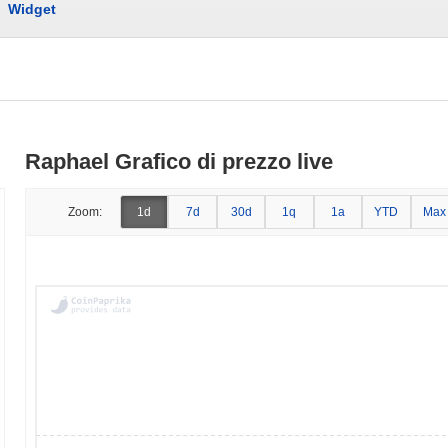
Widget
Raphael Grafico di prezzo live
Zoom:
1d
7d
30d
1q
1a
YTD
Max