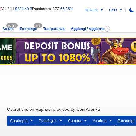
)
Vol 24H:
$234.40 B
Dominanza BTC:
56.25%
Italiana
USD
60718
374
Valute
Exchange
Trasparenza
Aggiungi / Aggiorna
Operations on Raphael provided by CoinPaprika
Guadagna
Portafoglio
Compra
Vendere
Exchange