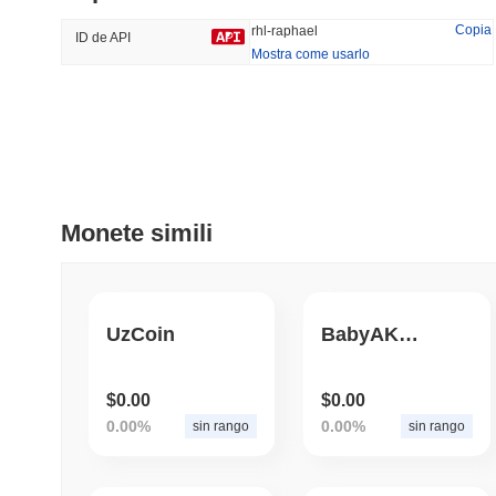
44.32%
-16.78%
Copia
rhl-raphael
ID de API
Mostra come usarlo
Tendenze
Aggiunti Di Recente
HEX (Pulsechain)
SACOIN
#154
#7085
5.43%
0.18%
Monete simili
UzCoin
BabyAKITA
$0.00
$0.00
0.00%
0.00%
sin rango
sin rango