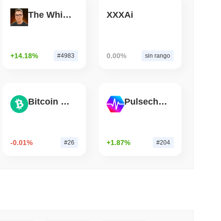
The White Bull
XXXAi
mo di lettura
di di Wrapped Bitcoin su Chainlink mentre
vvicina a $15 miliardi
+14.18%
0.00%
#4983
sin rango
Bitcoin Cash
Pulsechain
-0.01%
+1.87%
#26
#204