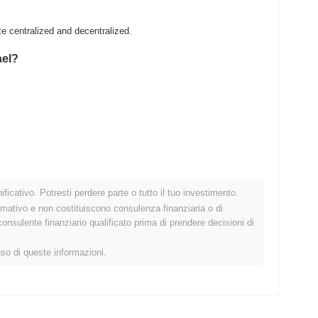
e centralized and decentralized.
ael?
.
ficativo. Potresti perdere parte o tutto il tuo investimento.
o crypto più ampio?
rmativo e non costituiscono consulenza finanziaria o di
sulente finanziario qualificato prima di prendere decisioni di
cato crypto complessivo che ha registrato un calo del
0.26%
.
o allo slancio del mercato più ampio.
uso di queste informazioni.