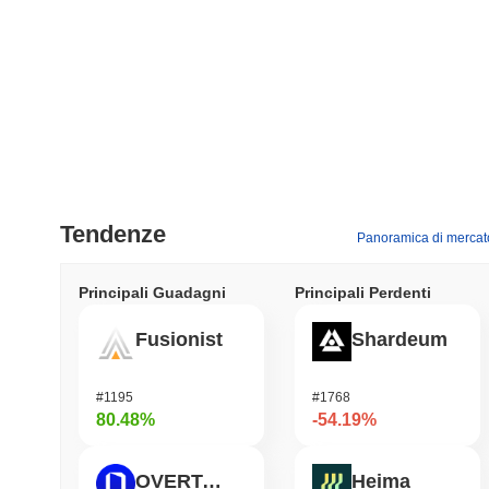
Tendenze
Panoramica di mercat
Principali Guadagni
Principali Perdenti
Fusionist
Shardeum
#1195
#1768
80.48%
-54.19%
OVERTAKE
Heima