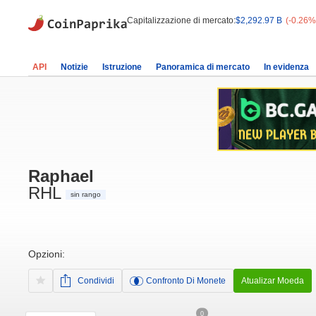
Capitalizzazione di mercato:
$2,292.97 B
(-0.26%
API
Notizie
Istruzione
Panoramica di mercato
In evidenza
Raphael
RHL
sin rango
Opzioni:
Condividi
Confronto Di Monete
Atualizar Moeda
0