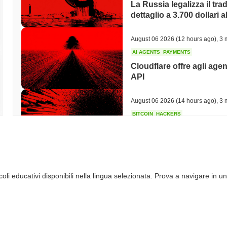
La Russia legalizza il trad
dettaglio a 3.700 dollari a
August 06 2026
(12 hours ago)
,
3 
AI AGENTS
PAYMENTS
Cloudflare offre agli agen
API
August 06 2026
(14 hours ago)
,
3 
BITCOIN
HACKERS
Boltz Ha Chiuso Il Propri
Hanno Superato Il Suo 
August 06 2026
(16 hours ago)
,
3 
li educativi disponibili nella lingua selezionata. Prova a navigare in un
CIRCLE
TOKENIZATION
I nomi più importanti di 
blockchain Arc di Circle
August 06 2026
(18 hours ago)
,
3 