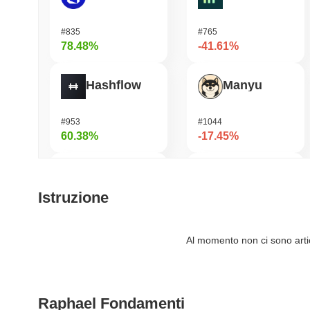
#835
#765
78.48%
-41.61%
Hashflow
Manyu
#953
#1044
60.38%
-17.45%
Orochi Network
Aergo
Istruzione
#325
#1131
57.48%
-17.24%
Al momento non ci sono artico
Cartesi
Viction
Raphael Fondamenti
#509
#1197