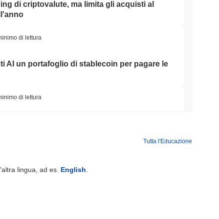
ing di criptovalute, ma limita gli acquisti al
ll'anno
minimo di lettura
ti AI un portafoglio di stablecoin per pagare le
minimo di lettura
o Ponte Bitcoin Dopo Che Gli Attaccanti AI
Team
Tutta l'Educazione
minimo di lettura
'altra lingua, ad es.
English
.
Wall Street stanno ora garantendo la
minimo di lettura