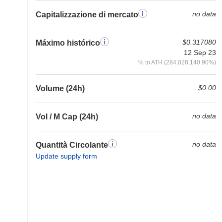
no data
Capitalizzazione di mercato
$0.317080
Máximo histórico
12 Sep 23
% to ATH (284,028,140.90%)
$0.00
Volume (24h)
no data
Vol / M Cap (24h)
no data
Quantità Circolante
Update supply form