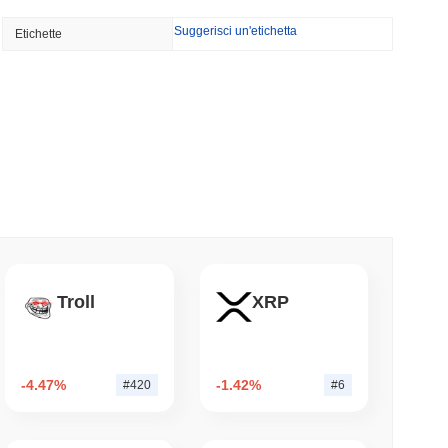
NS
Suggerisci un'etichetta
Etichette
o Unito approfondiscono l'allineamento delle
le del GENIUS Act...
minimo di lettura
ioni Possano Stakeare Crypto Senza Mai
a
mo di lettura
 vogliono bruciare le ricompense dei validatori
Troll
XRP
 50%
mo di lettura
-4.47%
-1.42%
#420
#6
 500 onchain per i portafogli di auto-custodia