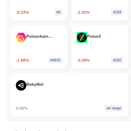
-0.23%
-2.02%
#6
#194
Pulsechain Bridged HEX (Pulsechain)
PulseX
-1.88%
-3.08%
#4843
#165
BabyNot
0.00%
sin rango