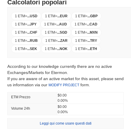
Calcolatori popolari
1 ETM
=
...
USD
1 ETM
=
...
EUR
1 ETM
=
...
GBP
1 ETM
=
...
JPY
1 ETM
=
...
AUD
1 ETM
=
...
CAD
1 ETM
=
...
CHF
1 ETM
=
...
SGD
1 ETM
=
...
MXN
1 ETM
=
...
RUB
1 ETM
=
...
ZAR
1 ETM
=
...
TRY
1 ETM
=
...
SEK
1 ETM
=
...
NOK
1 ETM
=
...
ETH
According to our knowledge currently there are no active
Exchanges/Markets for Etermon.
If you are aware of an active market for this asset, please send
us information via our
form.
MODIFY PROJECT
$0.00
ETM Prezzo
0.00%
$0.00
Volume 24h
0.00%
Leggi qui come usare questi dati