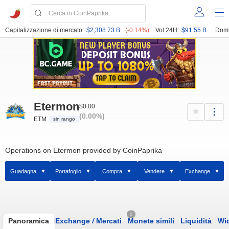
Capitalizzazione di mercato:
$2,308.73 B
(-0.14%)
Vol 24H:
$91.55 B
Domi
Etermon
$0.00
(0.00%)
ETM
sin rango
Operations on Etermon provided by CoinPaprika
Guadagna
Portafoglio
Compra
Vendere
Exchange
0
Panoramica
Exchange
/
Mercati
Monete simili
Liquidità
Wi