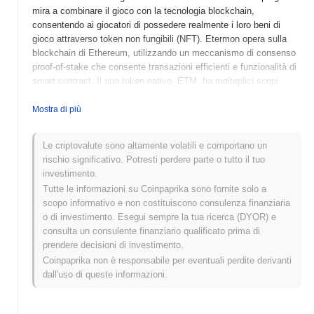
mira a combinare il gioco con la tecnologia blockchain,
consentendo ai giocatori di possedere realmente i loro beni di
gioco attraverso token non fungibili (NFT). Etermon opera sulla
blockchain di Ethereum, utilizzando un meccanismo di consenso
proof-of-stake che consente transazioni efficienti e funzionalità di
smart contract. Il suo token nativo, ETM, ha molteplici scopi
all'interno dell'ecosistema, tra cui facilitare le transazioni di gioco,
lo staking per ricompense e la governance, consentendo ai
Mostra di più
possessori di partecipare ai processi decisionali riguardanti lo
sviluppo della piattaforma. Etermon si distingue per la sua
Le criptovalute sono altamente volatili e comportano un
combinazione unica di gioco e blockchain, offrendo ai giocatori un
rischio significativo. Potresti perdere parte o tutto il tuo
ambiente decentralizzato in cui possono guadagnare ricompense
investimento.
e scambiare beni in modo sicuro. Questo approccio innovativo
Tutte le informazioni su Coinpaprika sono fornite solo a
posiziona Etermon come un attore significativo nell'intersezione in
scopo informativo e non costituiscono consulenza finanziaria
crescita tra gioco e criptovaluta, attirando sia i giocatori che gli
o di investimento. Esegui sempre la tua ricerca (DYOR) e
appassionati di crypto.
consulta un consulente finanziario qualificato prima di
Quando e come è iniziato Etermon?
prendere decisioni di investimento.
Coinpaprika non è responsabile per eventuali perdite derivanti
Etermon è nato a marzo 2021 quando il team fondatore ha
dall'uso di queste informazioni.
rilasciato il suo whitepaper, delineando la visione e il framework
tecnico del progetto. Il progetto ha lanciato il suo testnet a giugno
2021, consentendo a sviluppatori e primi adottanti di esplorare le