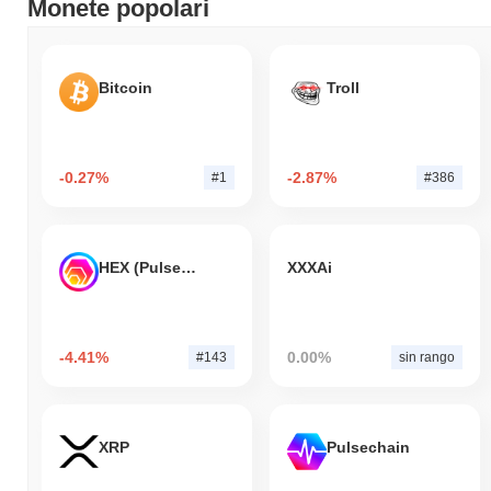
Monete popolari
Bitcoin
Troll
-0.27%
-2.87%
#1
#386
HEX (Pulsechain)
XXXAi
-4.41%
0.00%
#143
sin rango
XRP
Pulsechain