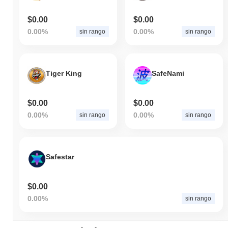
rispetto allo slancio del mercato più ampio.
$0.00
$0.00
0.00%
0.00%
sin rango
sin rango
Tiger King
SafeNami
$0.00
$0.00
0.00%
0.00%
sin rango
sin rango
Safestar
$0.00
0.00%
sin rango