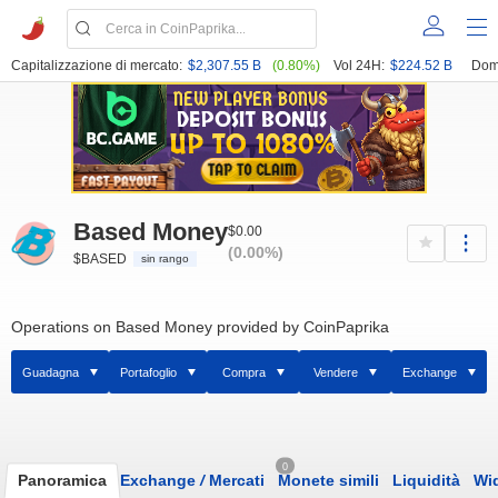
Capitalizzazione di mercato:
$2,307.55 B
(0.80%)
Vol 24H:
$224.52 B
Dom
Based Money
$0.00
(0.00%)
$BASED
sin rango
Operations on Based Money provided by CoinPaprika
Guadagna
Portafoglio
Compra
Vendere
Exchange
0
Panoramica
Exchange
/
Mercati
Monete simili
Liquidità
Wi