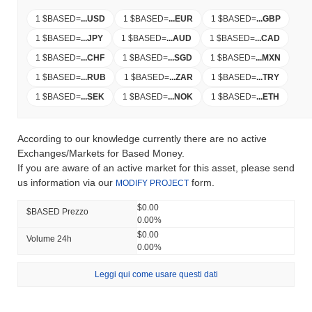
1 $BASED
=
...
USD
1 $BASED
=
...
EUR
1 $BASED
=
...
GBP
1 $BASED
=
...
JPY
1 $BASED
=
...
AUD
1 $BASED
=
...
CAD
1 $BASED
=
...
CHF
1 $BASED
=
...
SGD
1 $BASED
=
...
MXN
1 $BASED
=
...
RUB
1 $BASED
=
...
ZAR
1 $BASED
=
...
TRY
1 $BASED
=
...
SEK
1 $BASED
=
...
NOK
1 $BASED
=
...
ETH
According to our knowledge currently there are no active
Exchanges/Markets for Based Money.
If you are aware of an active market for this asset, please send
us information via our
form.
MODIFY PROJECT
$0.00
$BASED Prezzo
0.00%
$0.00
Volume 24h
0.00%
Leggi qui come usare questi dati