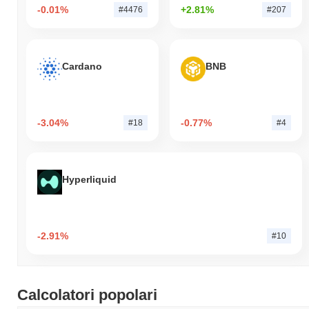
-0.01%
+2.81%
#4476
#207
Cardano
BNB
-3.04%
-0.77%
#18
#4
Hyperliquid
-2.91%
#10
Calcolatori popolari