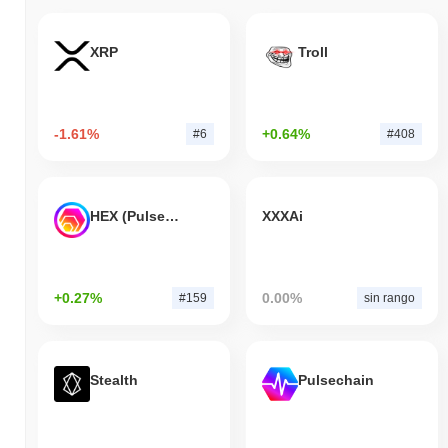
XRP
Troll
-1.61%
+0.64%
#6
#408
HEX (Pulsechain)
XXXAi
+0.27%
0.00%
#159
sin rango
Stealth
Pulsechain