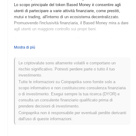
Lo scopo principale del token Based Money è consentire agli
utenti di partecipare a varie attività finanziarie, come prestiti,
mutui e trading, all'interno di un ecosistema decentralizzato.
Promuovendo l'inclusività finanziaria, il Based Money mira a dare
agli utenti un maggiore controllo sui propri beni.
Quando e come è iniziato il Based Money?
Mostra di più
Il Based Money è stato lanciato nel 2021, creato da un team di
sviluppatori focalizzati sulla costruzione di un ecosistema
finanziario decentralizzato. Il progetto mira a fornire una valuta
Le criptovalute sono altamente volatili e comportano un
stabile e affidabile per gli utenti nello spazio crypto. Inizialmente,
rischio significativo. Potresti perdere parte o tutto il tuo
il Based Money ha guadagnato trazione attraverso le sue
investimento.
quotazioni su vari exchange decentralizzati, migliorando la sua
Tutte le informazioni su Coinpaprika sono fornite solo a
visibilità e accessibilità nel mercato delle criptovalute.
scopo informativo e non costituiscono consulenza finanziaria
o di investimento. Esegui sempre la tua ricerca (DYOR) e
Cosa ci riserva il futuro per il Based Money?
consulta un consulente finanziario qualificato prima di
Il Based Money è pronto per sviluppi entusiasmanti mentre
prendere decisioni di investimento.
continua a migliorare il suo ecosistema. La roadmap imminente
Coinpaprika non è responsabile per eventuali perdite derivanti
evidenzia l'integrazione di nuove funzionalità di finanza
dall'uso di queste informazioni.
decentralizzata (DeFi), mirate ad espandere il coinvolgimento e
l'utilità degli utenti. Inoltre, la comunità prevede di ospitare una
serie di workshop e AMAs per promuovere la collaborazione e