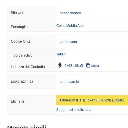
Sito web
based.money
Coins Mobile App
Portafoglio
Codice fonte
github.com
Token
Tipo de activo
0x68...68a5
Copia
Indirizzo del Contratto
Esploratori
(1)
etherscan.io
Ethereum (ETH) Token (ERC-20) (13346)
Etichette
Suggerisci un'etichetta
Monete simili