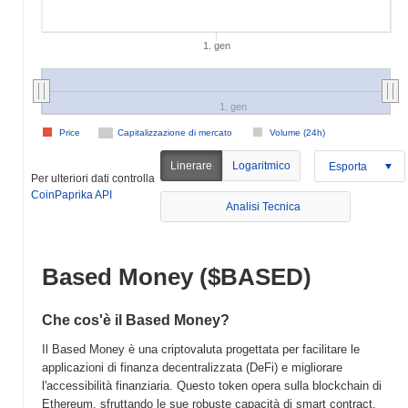
1. gen
1. gen
Price
Capitalizzazione di mercato
Volume (24h)
Linerare
Logaritmico
Esporta
Per ulteriori dati controlla
CoinPaprika API
Analisi Tecnica
Based Money ($BASED)
Che cos'è il Based Money?
Il Based Money è una criptovaluta progettata per facilitare le
applicazioni di finanza decentralizzata (DeFi) e migliorare
l'accessibilità finanziaria. Questo token opera sulla blockchain di
Ethereum, sfruttando le sue robuste capacità di smart contract.