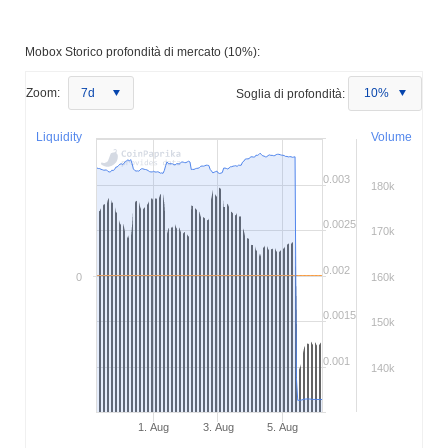
Mobox Storico profondità di mercato (10%):
Zoom:
7d
Soglia di profondità:
10%
Liquidity
Volume
0.003
180k
0.0025
170k
0.002
0
160k
0.0015
150k
0.001
140k
1. Aug
3. Aug
5. Aug