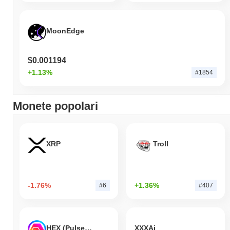
MoonEdge
$0.001194
+1.13%
#1854
Monete popolari
XRP
Troll
-1.76%
+1.36%
#6
#407
HEX (Pulsechain)
XXXAi