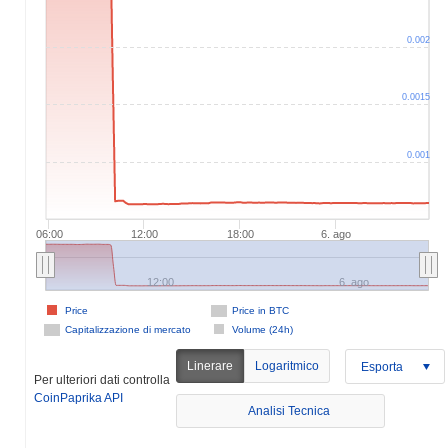
0.002
0.0015
0.001
06:00
12:00
18:00
6. ago
12:00
6. ago
Price
Price in BTC
Capitalizzazione di mercato
Volume (24h)
Linerare
Logaritmico
Esporta
Per ulteriori dati controlla
CoinPaprika API
Analisi Tecnica