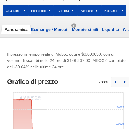
Guadagna
Portafoglio
Compra
Vendere
Exchange
5
Panoramica
Exchange
/
Mercati
Monete simili
Liquidità
Wi
Il prezzo in tempo reale di Mobox oggi è
$0.000639
, con un
volume di scambi nelle 24 ore di
$146,337.00
. MBOX è cambiato
del -80.64% nelle ultime 24 ore.
Grafico di prezzo
Zoom:
1d
0.003
0.0025