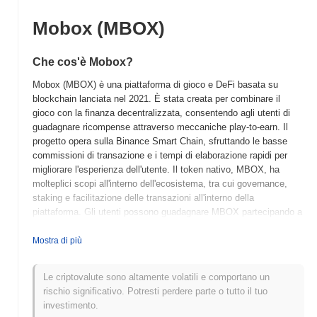
Mobox (MBOX)
Che cos'è Mobox?
Mobox (MBOX) è una piattaforma di gioco e DeFi basata su
blockchain lanciata nel 2021. È stata creata per combinare il
gioco con la finanza decentralizzata, consentendo agli utenti di
guadagnare ricompense attraverso meccaniche play-to-earn. Il
progetto opera sulla Binance Smart Chain, sfruttando le basse
commissioni di transazione e i tempi di elaborazione rapidi per
migliorare l'esperienza dell'utente. Il token nativo, MBOX, ha
molteplici scopi all'interno dell'ecosistema, tra cui governance,
staking e facilitazione delle transazioni all'interno della
piattaforma. Gli utenti possono guadagnare MBOX partecipando a
giochi, fornendo liquidità e impegnandosi in varie attività DeFi.
Mobox si distingue per la sua integrazione unica di gioco e DeFi,
Mostra di più
offrendo una vasta gamma di giochi che incentivano i giocatori a
guadagnare mentre giocano. Questo approccio innovativo
Le criptovalute sono altamente volatili e comportano un
posiziona Mobox come un attore significativo nell'intersezione in
rischio significativo. Potresti perdere parte o tutto il tuo
crescita tra gioco e tecnologia blockchain, attirando sia i giocatori
investimento.
che gli appassionati di criptovalute.