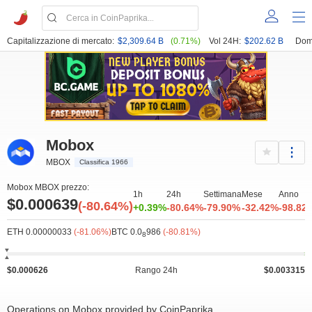
Capitalizzazione di mercato:
$2,309.64 B
(0.71%)
Vol 24H:
$202.62 B
Dom
Mobox
MBOX
Classifica 1966
Mobox MBOX prezzo:
1h
24h
Settimana
Mese
Anno
$0.000639
(-80.64%)
+0.39%
-80.64%
-79.90%
-32.42%
-98.82
ETH 0.00000033
(-81.06%)
BTC 0.0
986
(-80.81%)
8
$0.000626
Rango 24h
$0.003315
Operations on Mobox provided by CoinPaprika