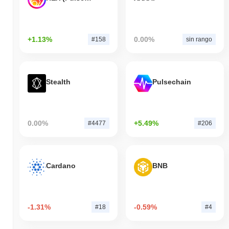
+1.13%
0.00%
#158
sin rango
Stealth
Pulsechain
0.00%
+5.49%
#4477
#206
Cardano
BNB
-1.31%
-0.59%
#18
#4