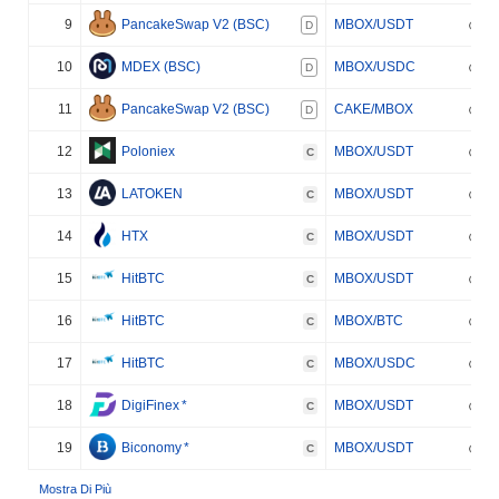
9
PancakeSwap V2 (BSC)
MBOX/USDT
D
10
MDEX (BSC)
MBOX/USDC
D
11
PancakeSwap V2 (BSC)
CAKE/MBOX
D
12
Poloniex
MBOX/USDT
C
13
LATOKEN
MBOX/USDT
C
14
HTX
MBOX/USDT
C
15
HitBTC
MBOX/USDT
C
16
HitBTC
MBOX/BTC
C
17
HitBTC
MBOX/USDC
C
18
DigiFinex
*
MBOX/USDT
C
19
Biconomy
*
MBOX/USDT
C
Mostra Di Più