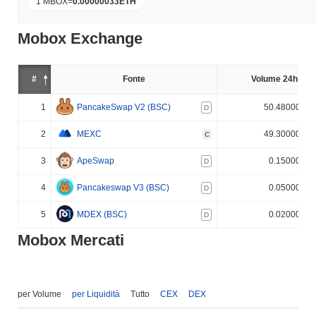
1 MBOX
=
0.00000033
ETH
Mobox Exchange
#
Fonte
Volume 24h (%)
1
PancakeSwap V2 (BSC)
50.480000%
D
2
MEXC
49.300000%
C
3
ApeSwap
0.150000%
D
4
Pancakeswap V3 (BSC)
0.050000%
D
5
MDEX (BSC)
0.020000%
D
Mobox Mercati
per Volume
per Liquidità
Tutto
CEX
DEX