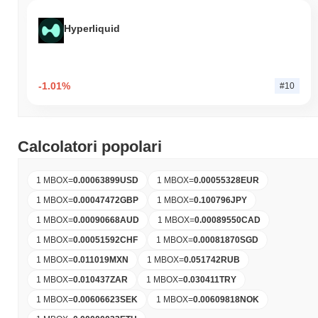
Hyperliquid
-1.01%
#10
Calcolatori popolari
1 MBOX
=
0.00063899
USD
1 MBOX
=
0.00055328
EUR
1 MBOX
=
0.00047472
GBP
1 MBOX
=
0.100796
JPY
1 MBOX
=
0.00090668
AUD
1 MBOX
=
0.00089550
CAD
1 MBOX
=
0.00051592
CHF
1 MBOX
=
0.00081870
SGD
1 MBOX
=
0.011019
MXN
1 MBOX
=
0.051742
RUB
1 MBOX
=
0.010437
ZAR
1 MBOX
=
0.030411
TRY
1 MBOX
=
0.00606623
SEK
1 MBOX
=
0.00609818
NOK