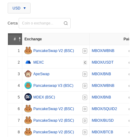
USD
Cerca
#
Exchange
Paio
1
PancakeSwap V2 (BSC)
MBOX/WBNB
D
2
MEXC
MBOX/USDT
C
3
ApeSwap
MBOX/BNB
D
4
Pancakeswap V3 (BSC)
MBOX/WBNB
D
5
MDEX (BSC)
MBOX/BNB
D
6
PancakeSwap V2 (BSC)
MBOX/SQUID2
D
7
PancakeSwap V2 (BSC)
MBOX/BUSD
D
8
PancakeSwap V2 (BSC)
MBOX/BTCB
D