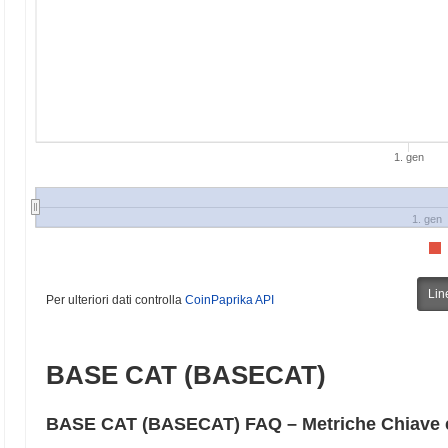
1. gen
1. gen
Lin
Per ulteriori dati controlla
CoinPaprika API
BASE CAT (BASECAT)
BASE CAT (BASECAT) FAQ – Metriche Chiave e