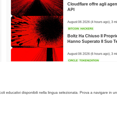
Cloudflare offre agli agen
API
August 06 2026
(4 hours ago)
,
3 mi
BITCOIN
HACKERS
Boltz Ha Chiuso Il Propri
Hanno Superato Il Suo 
August 06 2026
(6 hours ago)
,
3 mi
CIRCLE
TOKENIZATION
I nomi più importanti di 
blockchain Arc di Circle
August 06 2026
(8 hours ago)
,
3 mi
li educativi disponibili nella lingua selezionata. Prova a navigare in un
STABLECOINS
CRYPTO REGULATIO
Gli Stati Uniti e il Regn
stablecoin mentre le rego