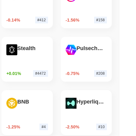
mo di lettura
-0.14%
-1.56%
#412
#158
lia ha Ridotto le Partecipazioni in ETF
a Scommessa su Ether Staked
Stealth
Pulsechain
+0.01%
-0.75%
#4472
#208
BNB
Hyperliquid
-1.25%
-2.50%
#4
#10