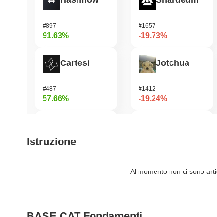
Hashflow
Shardeum
#897
#1657
91.63%
-19.73%
Cartesi
Jotchua
#487
#1412
57.66%
-19.24%
Zerobase
Infinex
Istruzione
#437
#684
56.22%
-18.32%
Al momento non ci sono artico
OVERTAKE
Manyu
BASE CAT Fondamenti
#836
#1030