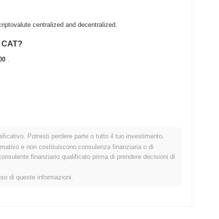
ptovalute centralized and decentralized.
SE CAT?
00
.
 .
ficativo. Potresti perdere parte o tutto il tuo investimento.
ato crypto più ampio?
rmativo e non costituiscono consulenza finanziaria o di
sulente finanziario qualificato prima di prendere decisioni di
ndo il mercato crypto complessivo che ha registrato un
l prezzo di BASECAT rispetto allo slancio del mercato più ampio.
uso di queste informazioni.