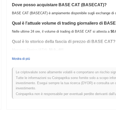
Dove posso acquistare BASE CAT (BASECAT)?
BASE CAT (BASECAT) è ampiamente disponibile sugli exchange di cri
Qual è l'attuale volume di trading giornaliero di BA
Nelle ultime 24 ore, il volume di trading di BASE CAT si attesta a
$0.
Qual è lo storico della fascia di prezzo di BASE CAT?
Massimo Storico (ATH):
$0.0
401
11
Minimo Storico (ATL):
$0.00
Mostra di più
BASE CAT è attualmente scambiato
~86.69%
al di sotto del suo ATH
Le criptovalute sono altamente volatili e comportano un rischio signi
Come si sta comportando BASE CAT rispetto al merc
Tutte le informazioni su Coinpaprika sono fornite solo a scopo info
investimento. Esegui sempre la tua ricerca (DYOR) e consulta un con
Negli ultimi 7 giorni, BASE CAT ha guadagnato
0.00%
, sottoperforma
investimento.
guadagno del
0.11%
. Ciò indica un ritardo temporaneo nell'azione de
Coinpaprika non è responsabile per eventuali perdite derivanti dall'