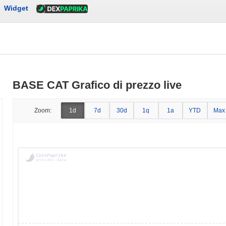
Widget
BASE CAT Grafico di prezzo live
Zoom:
1d
7d
30d
1q
1a
YTD
Max