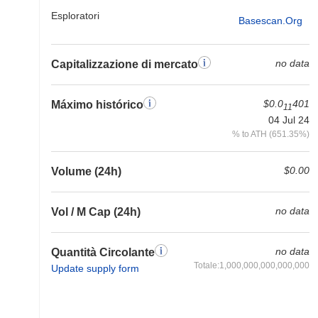
Esploratori
Basescan.org
no data
Capitalizzazione di mercato
$0.0
401
Máximo histórico
11
04 Jul 24
% to ATH (651.35%)
$0.00
Volume (24h)
no data
Vol / M Cap (24h)
no data
Quantità Circolante
Totale:1,000,000,000,000,000
Update supply form