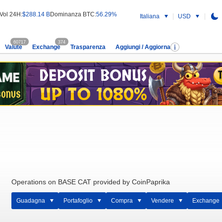
Vol 24H:
$288.14 B
Dominanza BTC:
56.29%
Italiana
USD
60717
374
Valute
Exchange
Trasparenza
Aggiungi / Aggiorna
Operations on BASE CAT provided by CoinPaprika
Guadagna
Portafoglio
Compra
Vendere
Exchange