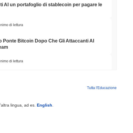
ti AI un portafoglio di stablecoin per pagare le
nimo di lettura
o Ponte Bitcoin Dopo Che Gli Attaccanti AI
Team
nimo di lettura
Wall Street stanno ora garantendo la
Tutta l'Educazione
nimo di lettura
'altra lingua, ad es.
English
.
NS
o Unito approfondiscono l'allineamento delle
le del GENIUS Act...