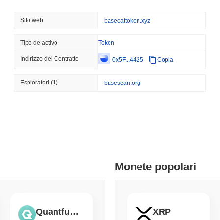
August 06 2026
(10 hours ago)
,
3 
CRYPTO SERVICES
BANKS
Sito web
basecattoken.xyz
BNY Vuole che le Istituz
Uscire dalla Sua Custodi
Tipo de activo
Token
Indirizzo del Contratto
0x5F...4425
Copia
August 05 2026
(22 hours ago)
,
3 
ETHEREUM
DEFI
Esploratori
(1)
basescan.org
I ricercatori di Ethereum
per limitare lo staking al
August 05 2026
(1 day ago)
,
3 mini
TOKENIZATION
CIRCLE
Dinari mette l'intero S&P
negli Stati Uniti
Monete popolari
August 05 2026
(1 day ago)
,
3 mini
BITCOIN
CRYPTO SERVICES
BitGo sposta $7,4 miliar
Quantfury Token
XRP
l'esodo da LayerZero si a