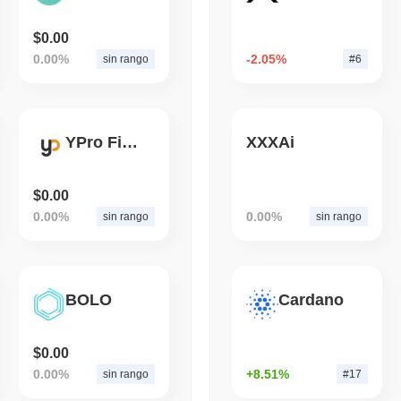
$0.00
August 05 2026
(1 day ago)
,
3 mini
0.00%
-2.05%
sin rango
#6
ETFS
BANKS
La Banca più Grande d'Ita
Bitcoin per Triplicare l
YPro Finance
XXXAi
$0.00
0.00%
0.00%
sin rango
sin rango
BOLO
Cardano
$0.00
0.00%
+8.51%
sin rango
#17