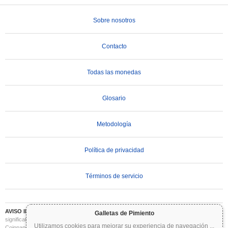
Sobre nosotros
Contacto
Todas las monedas
Glosario
Metodología
Política de privacidad
Términos de servicio
AVISO IMPORTANTE:
Las criptomonedas son altamente volátiles e implican un riesgo
Galletas de Pimiento
significativo. Puede perder parte o la totalidad de su inversión. Toda la información en
Utilizamos cookies para mejorar su experiencia de navegación
...
Coinpaprika se proporciona únicamente con fines informativos y no constituye