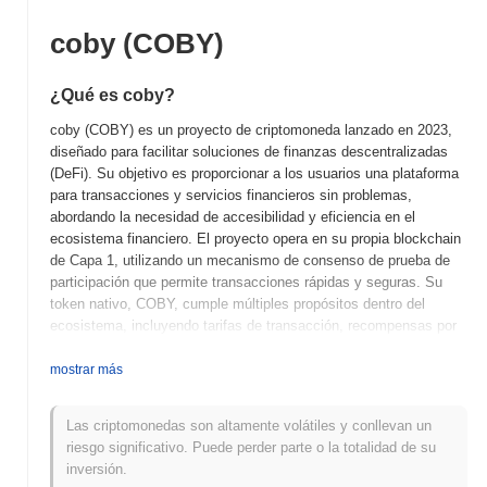
coby (COBY)
¿Qué es coby?
coby (COBY) es un proyecto de criptomoneda lanzado en 2023,
diseñado para facilitar soluciones de finanzas descentralizadas
(DeFi). Su objetivo es proporcionar a los usuarios una plataforma
para transacciones y servicios financieros sin problemas,
abordando la necesidad de accesibilidad y eficiencia en el
ecosistema financiero. El proyecto opera en su propia blockchain
de Capa 1, utilizando un mecanismo de consenso de prueba de
participación que permite transacciones rápidas y seguras. Su
token nativo, COBY, cumple múltiples propósitos dentro del
ecosistema, incluyendo tarifas de transacción, recompensas por
staking y gobernanza, permitiendo a los poseedores participar en
los procesos de toma de decisiones sobre el desarrollo y la
mostrar más
dirección futura de la plataforma. coby se destaca por su enfoque
innovador en la integración de servicios financieros tradicionales
Las criptomonedas son altamente volátiles y conllevan un
con la tecnología blockchain, posicionándose como un jugador
riesgo significativo. Puede perder parte o la totalidad de su
significativo en el espacio DeFi. Su enfoque en interfaces
inversión.
amigables para el usuario y medidas de seguridad robustas