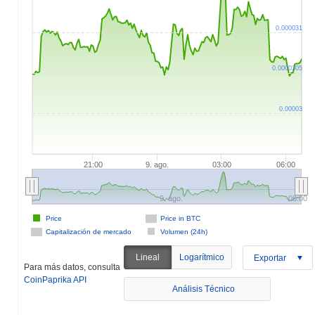
0.000031
0.0000305
0.00003
21:00
9. ago.
03:00
06:00
9. ago.
06:00
Price
Price in BTC
Capitalización de mercado
Volumen (24h)
Lineal
Logarítmico
Exportar
Para más datos, consulta
CoinPaprika API
Análisis Técnico