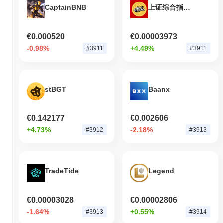
CaptainBNB
上证综合指数6900 (Shanghai Composite Index 6900)
¿Cuál es el historial del rango de precios de
coby?
€0.000520
€0.00003973
Máximo Histórico (ATH):
€0.015613
-0.98%
+4.49%
#3911
#3911
Mínimo Histórico (ATL):
€0.00
coby se negocia actualmente
~99.80%
por debajo de su ATH .
stBGT
Baanx
¿Cuál es la capitalización de mercado actual de
coby?
€0.142177
€0.002606
La capitalización de mercado de coby es aproximadamente
€30,653.27
, clasificándolo en el puesto #3908 globalmente por
+4.73%
-2.18%
#3912
#3913
tamaño de mercado. Esta cifra se calcula en base a su
suministro circulante de 999 524 916 tokens COBY.
¿Cómo se está desempeñando coby en
TradeTide
Legend
comparación con el mercado cripto en general?
En los últimos 7 días, coby ha ganó
0.00%
, superando al
€0.00003028
€0.00002806
mercado cripto general que registró una disminución del
0.03%
.
-1.64%
+0.55%
#3913
#3914
Esto indica un rendimiento sólido en la acción del precio de
COBY en relación con el impulso del mercado más amplio.