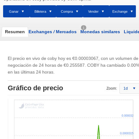
Ganar
Billetera
Compra
Vender
Exchange
1
Resumen
Exchanges
/
Mercados
Monedas similares
Liquid
El precio en vivo de coby hoy es
€0.00003067
, con un volumen de
negociación de 24 horas de
€0.255587
. COBY ha cambiado 0.00
en las últimas 24 horas.
Gráfico de precio
Zoom:
1d
0.000032
0.0000315