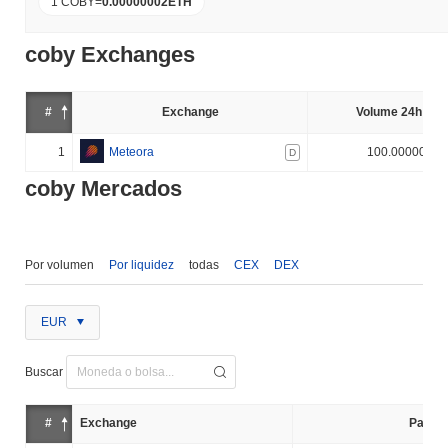
1 COBY
=
0.00000002
ETH
coby Exchanges
#
Exchange
Volume 24h (%)
1
Meteora
100.000000%
D
coby Mercados
Por volumen
Por liquidez
todas
CEX
DEX
EUR
Buscar
#
Exchange
Par