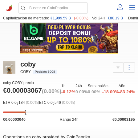
Capitalización de mercado:
€1,999.59 B
(-0.03%)
Vol 24H:
€80.19 B
Domin
coby
COBY
Posición 3908
coby COBY precio:
1h
24h
Semana
Mes
Año
€0.00003067
(0.00%)
-0.12%
0.00%
0.00%
-18.00%
-83.24%
ETH 0.0
184
(0.00%)
BTC 0.0
546
(0.00%)
7
9
€0.00003040
Rango 24h
€0.00003195
Operations on coby provided by CoinPaprika