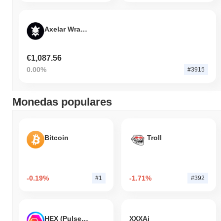
Axelar Wrapped Frax Eth
€1,087.56
0.00%
#3915
Monedas populares
Bitcoin
Troll
-0.19%
-1.71%
#1
#392
HEX (Pulsechain)
XXXAi