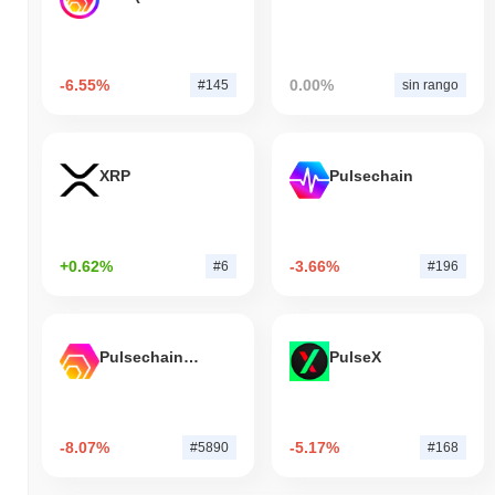
-6.55%
0.00%
#145
sin rango
XRP
Pulsechain
+0.62%
-3.66%
#6
#196
Pulsechain Bridged HEX (Pulsechain)
PulseX
-8.07%
-5.17%
#5890
#168