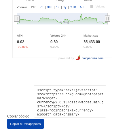
Copiar código:
Copiar A Portapapeles