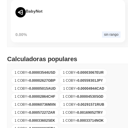
BabyNot
0.00%
sin rango
Calculadoras populares
1 COBY
=
0.00003544
USD
1 COBY
=
0.00003067
EUR
1 COBY
=
0.00002627
GBP
1 COBY
=
0.00559301
JPY
1 COBY
=
0.00005015
AUD
1 COBY
=
0.00004944
CAD
1 COBY
=
0.00002864
CHF
1 COBY
=
0.00004530
SGD
1 COBY
=
0.00060736
MXN
1 COBY
=
0.00291571
RUB
1 COBY
=
0.00057227
ZAR
1 COBY
=
0.00169052
TRY
1 COBY
=
0.00033602
SEK
1 COBY
=
0.00033714
NOK