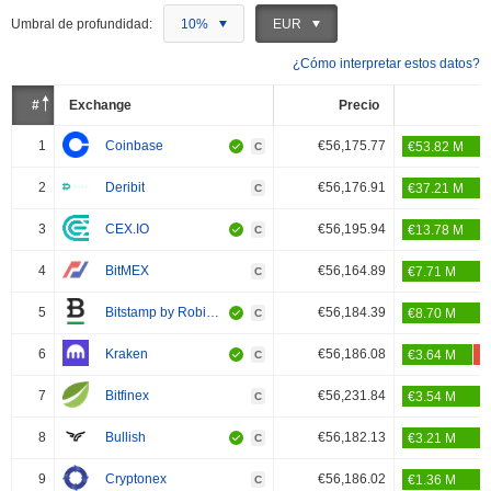
Umbral de profundidad:
10%
EUR
¿Cómo interpretar estos datos?
#
Exchange
Precio
1
Coinbase
€56,175.77
C
2
Deribit
€56,176.91
C
3
CEX.IO
€56,195.94
C
4
BitMEX
€56,164.89
C
5
Bitstamp by Robinhood
€56,184.39
C
6
Kraken
€56,186.08
C
7
Bitfinex
€56,231.84
C
8
Bullish
€56,182.13
C
9
Cryptonex
€56,186.02
C