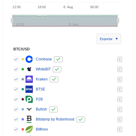
12:00
18:00
8. Aug
06:00
12:00
8. Aug
Exportar
BTC/USD
Coinbase
C
WhiteBIT
C
Kraken
C
BTSE
C
P2B
C
Bullish
C
Bitstamp by Robinhood
C
Bitfinex
C