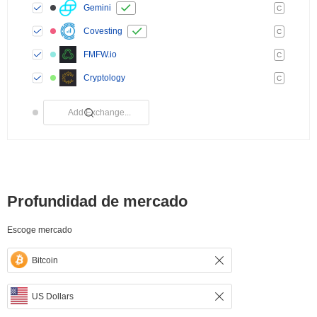
Gemini
C
Covesting
C
FMFW.io
C
Cryptology
C
Profundidad de mercado
Escoge mercado