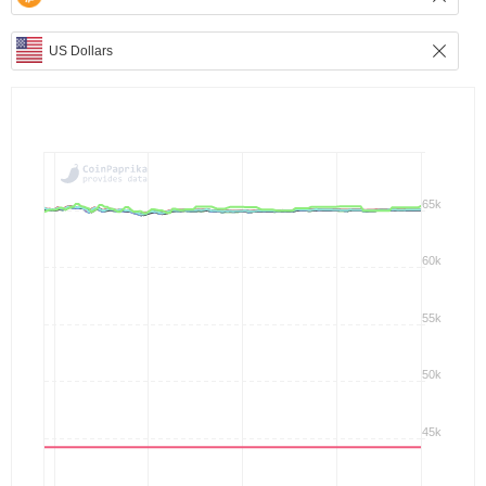
65k
60k
55k
50k
45k