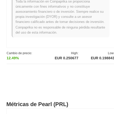
comparación con el día anterior. Esto sugiere un aumento a corto
Toda la información en Coinpaprika se proporciona
plazo en la actividad de trading.
únicamente con fines informativos y no constituye
asesoramiento financiero o de inversión. Siempre realice su
¿Cuál es el historial del rango de precios de
propia investigación (DYOR) y consulte a un asesor
Pearl?
financiero calificado antes de tomar decisiones de inversión.
Coinpaprika no es responsable de ninguna pérdida resultante
Máximo Histórico (ATH):
€1.44
del uso de esta información.
Mínimo Histórico (ATL):
NaN
Pearl se negocia actualmente
~83.83%
por debajo de su ATH .
¿Cómo se está desempeñando Pearl en
Cambio de precio:
High:
Low
comparación con el mercado cripto en general?
12.49%
EUR 0.250677
EUR 0.19884
En los últimos 7 días, Pearl ha ganó
0.04%
, superando al
mercado cripto general que registró una ganancia del
0.00%
. Esto
indica un rendimiento sólido en la acción del precio de PRL en
relación con el impulso del mercado más amplio.
Métricas de Pearl (PRL)