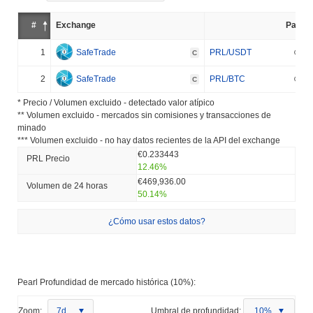
#
Exchange
Par
1
SafeTrade
PRL/USDT
C
2
SafeTrade
PRL/BTC
C
* Precio / Volumen excluido - detectado valor atípico
** Volumen excluido - mercados sin comisiones y transacciones de
minado
*** Volumen excluido - no hay datos recientes de la API del exchange
€0.233443
PRL Precio
12.46%
€469,936.00
Volumen de 24 horas
50.14%
¿Cómo usar estos datos?
Pearl Profundidad de mercado histórica (10%):
Zoom:
7d
Umbral de profundidad:
10%