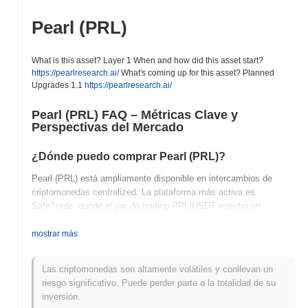
Pearl (PRL)
What is this asset? Layer 1 When and how did this asset start?
https://pearlresearch.ai/
What's coming up for this asset? Planned
Upgrades 1.1
https://pearlresearch.ai/
Pearl (PRL) FAQ – Métricas Clave y
Perspectivas del Mercado
¿Dónde puedo comprar Pearl (PRL)?
Pearl (PRL) está ampliamente disponible en intercambios de
criptomonedas centralized. La plataforma más activa es
SafeTrade, donde el par de trading PRL/USDT registró un
volumen de 24 horas de más de
€468,705.00
.
mostrar más
¿Cuál es el volumen de trading diario actual de
Pearl?
Las criptomonedas son altamente volátiles y conllevan un
En las últimas 24 horas, el volumen de trading de Pearl se sitúa
riesgo significativo. Puede perder parte o la totalidad de su
en
€469,936.00
, mostrando un aumento del
50.14%
en
inversión.