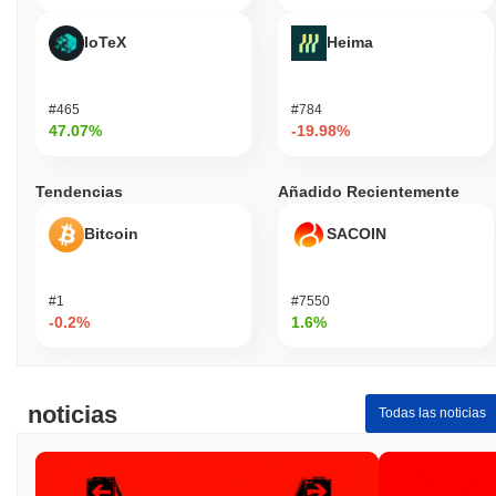
IoTeX
Heima
#465
#784
47.07%
-19.98%
Tendencias
Añadido Recientemente
Bitcoin
SACOIN
#1
#7550
-0.2%
1.6%
noticias
Todas las noticias