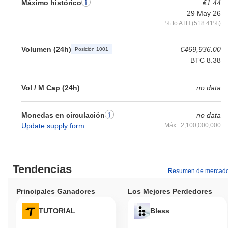
Máximo histórico
€1.44
29 May 26
% to ATH (518.41%)
Volumen (24h)
€469,936.00
Posición 1001
BTC 8.38
Vol / M Cap (24h)
no data
Monedas en circulación
no data
Update supply form
Máx : 2,100,000,000
Tendencias
Resumen de mercad
Principales Ganadores
Los Mejores Perdedores
TUTORIAL
Bless