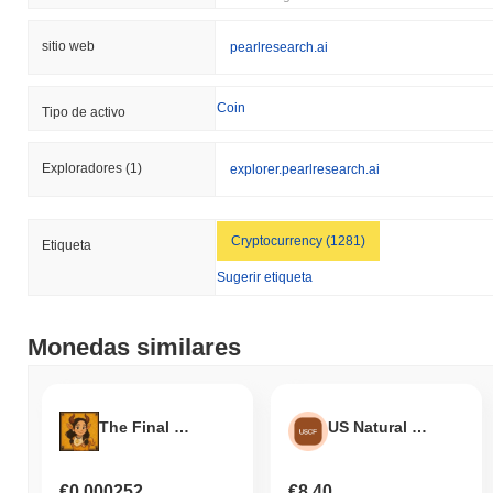
sitio web
pearlresearch.ai
Coin
Tipo de activo
Exploradores
(1)
explorer.pearlresearch.ai
Cryptocurrency (1281)
Etiqueta
Sugerir etiqueta
Monedas similares
The Final Form Cow
US Natural Gas Fund Tokenized Stock (Ondo)
€0.000252
€8.40