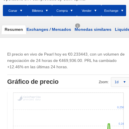
Ganar
Billetera
Compra
Vender
Exchange
1
Resumen
Exchanges
/
Mercados
Monedas similares
Liquid
El precio en vivo de Pearl hoy es
€0.233443
, con un volumen de
negociación de 24 horas de
€469,936.00
. PRL ha cambiado
+12.46% en las últimas 24 horas.
Gráfico de precio
Zoom:
1d
0.256
0.24