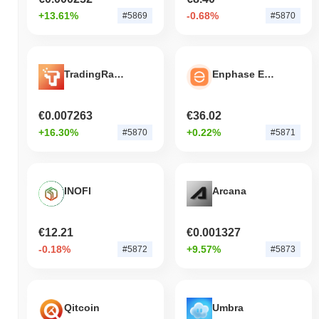
+13.61%
-0.68%
#5869
#5870
TradingRazor
Enphase Energy Tokenized Stock (Ondo)
€0.007263
€36.02
+16.30%
+0.22%
#5870
#5871
INOFI
Arcana
€12.21
€0.001327
-0.18%
+9.57%
#5872
#5873
Qitcoin
Umbra