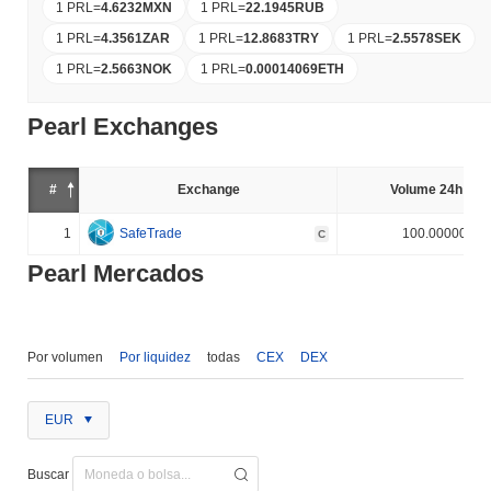
1 PRL
=
4.6232
MXN
1 PRL
=
22.1945
RUB
1 PRL
=
4.3561
ZAR
1 PRL
=
12.8683
TRY
1 PRL
=
2.5578
SEK
1 PRL
=
2.5663
NOK
1 PRL
=
0.00014069
ETH
Pearl Exchanges
#
Exchange
Volume 24h (%)
1
SafeTrade
100.000000%
C
Pearl Mercados
Por volumen
Por liquidez
todas
CEX
DEX
EUR
Buscar