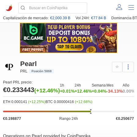
Capitalización de mercado:
€2,000.39 B
Vol 24H:
€77.84 B
Dominancia BT
Pearl
PRL
Posición 5868
Pearl PRL precio:
1h
24h
Semana
Mes
Año
€0.233443
(+12.46%)
+0.01%
+12.46%
+0.04%
-34.13%
0.00%
ETH 0.000141
(+12.25%)
BTC 0.00000416
(+12.68%)
€0.198877
Rango 24h
€0.250677
Operations on Pearl provided by CoinPaprika