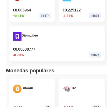
€0.005964
€0.225122
+0.41%
-1.37%
#5874
#5875
DiemLibre
€0.00008777
-0.79%
#5876
Monedas populares
Bitcoin
Troll