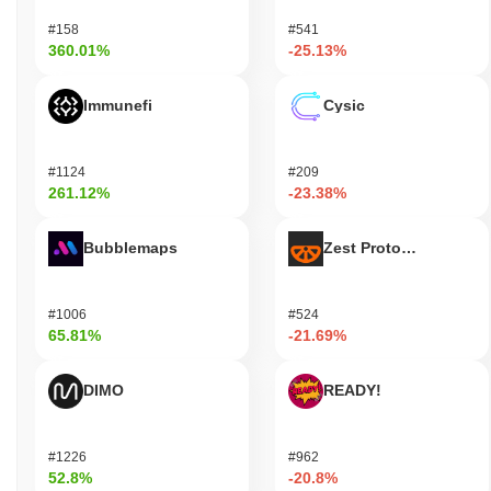
#158
#541
360.01%
-25.13%
Immunefi
Cysic
#1124
#209
261.12%
-23.38%
Bubblemaps
Zest Protocol
#1006
#524
65.81%
-21.69%
DIMO
READY!
#1226
#962
52.8%
-20.8%