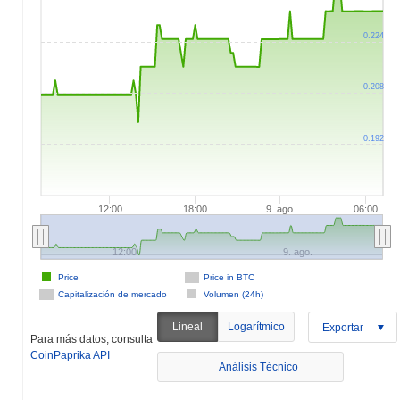
0.224
0.208
0.192
12:00
18:00
9. ago.
06:00
12:00
9. ago.
Price
Price in BTC
Capitalización de mercado
Volumen (24h)
Lineal
Logarítmico
Exportar
Para más datos, consulta
CoinPaprika API
Análisis Técnico