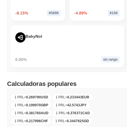
-8.15%
-4.89%
#5898
#168
BabyNot
0.00%
sin rango
Calculadoras populares
1 PRL
=
0.269790
USD
1 PRL
=
0.233443
EUR
1 PRL
=
0.199970
GBP
1 PRL
=
42.5743
JPY
1 PRL
=
0.381760
AUD
1 PRL
=
0.376371
CAD
1 PRL
=
0.217996
CHF
1 PRL
=
0.344792
SGD