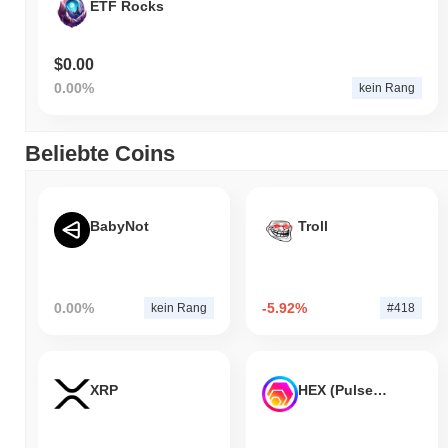
ETF Rocks
$0.00
0.00%
kein Rang
Beliebte Coins
BabyNot
Troll
0.00%
-5.92%
kein Rang
#418
XRP
HEX (Pulsechain)