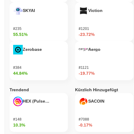
SKYAI
Viction
#235
#1201
55.51%
-23.72%
Zerobase
Aergo
#384
#1121
44.84%
-19.77%
Trendend
Kürzlich Hinzugefügt
HEX (Pulsechain)
SACOIN
#148
#7088
10.3%
-0.17%