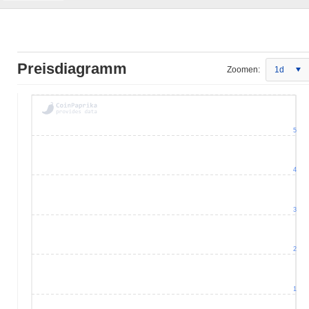
Preisdiagramm
Zoomen:
1d
5
4
3
2
1