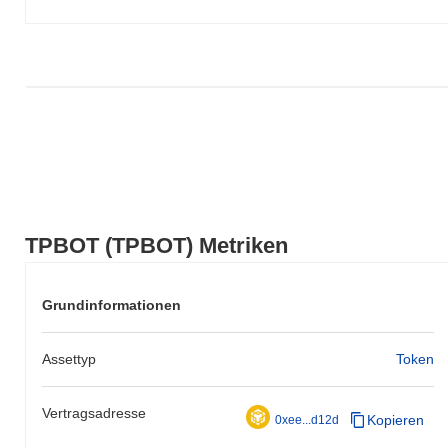
TPBOT (TPBOT) Metriken
Grundinformationen
Assettyp
Token
Vertragsadresse
Kopieren
0xee...d12d