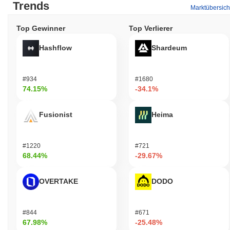
Trends
Marktübersich
Top Gewinner
Top Verlierer
Hashflow
Shardeum
#934
#1680
74.15%
-34.1%
Fusionist
Heima
#1220
#721
68.44%
-29.67%
OVERTAKE
DODO
#844
#671
67.98%
-25.48%