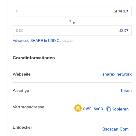
SHARE
USD
Advanced SHARE to USD Calculator
Grundinformationen
Webseite
sharex.network
Assettyp
Token
Vertragsadresse
Kopieren
0x5F...6aC3
Entdecker
Bscscan.com