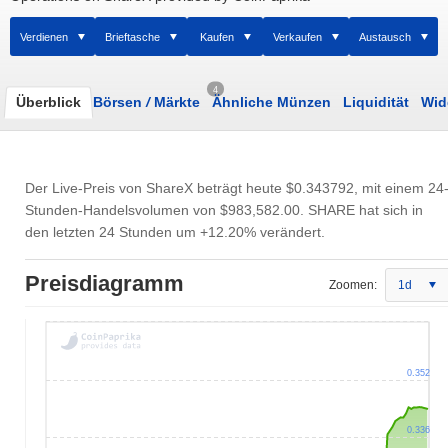
Verdienen
Brieftasche
Kaufen
Verkaufen
Austausch
4
Überblick
Börsen
/
Märkte
Ähnliche Münzen
Liquidität
Wid
Der Live-Preis von ShareX beträgt heute
$0.343792
, mit einem 24
Stunden-Handelsvolumen von
$983,582.00
. SHARE hat sich in
den letzten 24 Stunden um +12.20% verändert.
Preisdiagramm
Zoomen:
1d
0.352
0.336