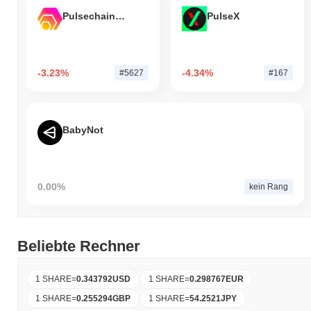
Pulsechain Bridged HEX (Pulsechain)
PulseX
-3.23%
-4.34%
#5627
#167
BabyNot
0.00%
kein Rang
Beliebte Rechner
1 SHARE
=
0.343792
USD
1 SHARE
=
0.298767
EUR
1 SHARE
=
0.255294
GBP
1 SHARE
=
54.2521
JPY