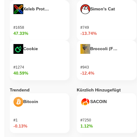
Xeleb Protocol
Simon's Cat
#1658
#749
47.33%
-13.74%
Cookie
Broccoli (FirstBroccoli
#1274
#943
40.59%
-12.4%
Trendend
Kürzlich Hinzugefügt
Bitcoin
SACOIN
#1
#7250
-0.13%
1.12%