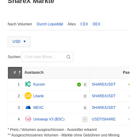
ShareX Märkte
Nach Volumen
Durch Liquidität
Alles
CEX
DEX
USD
Suchen
#
Austausch
Paar
1
Kucoin
SHARE/USDT
C
2
Lbank
SHARE/USDT
C
3
MEXC
SHARE/USDT
C
4
Uniswap V3 (BSC)
USDT/SHARE
D
* Preis / Volumen ausgeschlossen - Ausreißer erkannt
** Ausgeschlossenes Volumen - Märkte ohne Gebühren und Mining