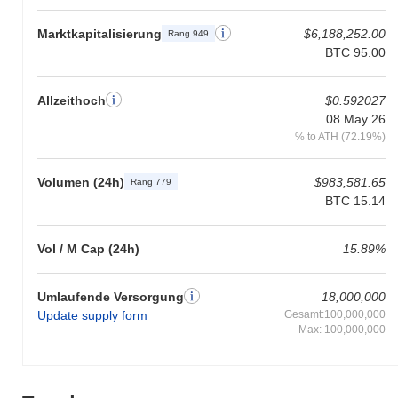
Marktkapitalisierung
$6,188,252.00
Rang 949
BTC 95.00
Allzeithoch
$0.592027
08 May 26
% to ATH (72.19%)
Volumen (24h)
$983,581.65
Rang 779
BTC 15.14
Vol / M Cap (24h)
15.89%
Umlaufende Versorgung
18,000,000
Update supply form
Gesamt:100,000,000
Max: 100,000,000