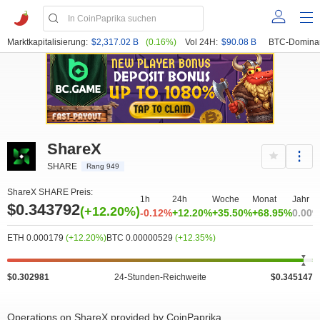
Marktkapitalisierung:
$2,317.02 B
(0.16%)
Vol 24H:
$90.08 B
BTC-Domina
ShareX
SHARE
Rang 949
ShareX SHARE Preis:
1h
24h
Woche
Monat
Jahr
$0.343792
(+12.20%)
-0.12%
+12.20%
+35.50%
+68.95%
0.00
ETH 0.000179
(+12.20%)
BTC 0.00000529
(+12.35%)
$0.302981
24-Stunden-Reichweite
$0.345147
Operations on ShareX provided by CoinPaprika