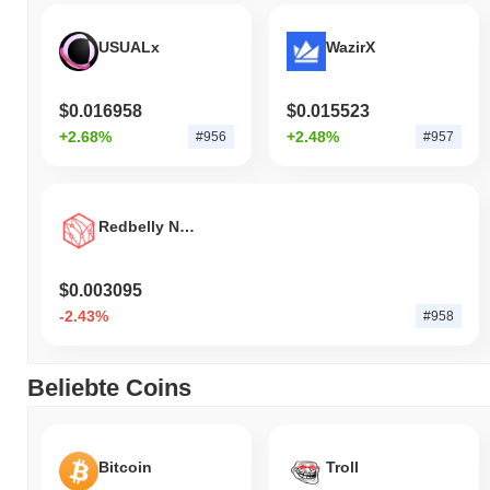
USUALx
WazirX
$0.016958
$0.015523
+2.68%
+2.48%
#956
#957
Redbelly Network
$0.003095
-2.43%
#958
Beliebte Coins
Bitcoin
Troll