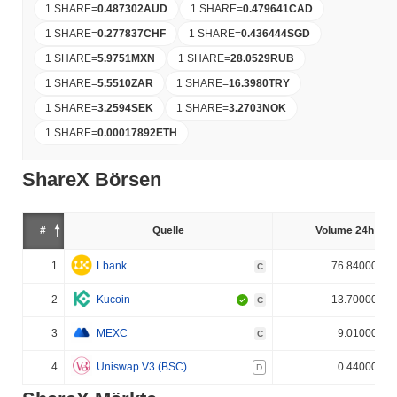
1 SHARE
=
0.487302
AUD
1 SHARE
=
0.479641
CAD
1 SHARE
=
0.277837
CHF
1 SHARE
=
0.436444
SGD
1 SHARE
=
5.9751
MXN
1 SHARE
=
28.0529
RUB
1 SHARE
=
5.5510
ZAR
1 SHARE
=
16.3980
TRY
1 SHARE
=
3.2594
SEK
1 SHARE
=
3.2703
NOK
1 SHARE
=
0.00017892
ETH
ShareX Börsen
#
Quelle
Volume 24h (%)
1
Lbank
76.840000%
C
2
Kucoin
13.700000%
C
3
MEXC
9.010000%
C
4
Uniswap V3 (BSC)
0.440000%
D