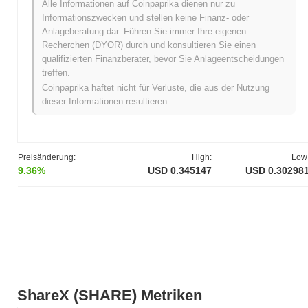
Was ist die Preisspanne von ShareX in der
Alle Informationen auf Coinpaprika dienen nur zu
Vergangenheit?
Informationszwecken und stellen keine Finanz- oder
Anlageberatung dar. Führen Sie immer Ihre eigenen
Allzeithoch (ATH):
$0.592027
Recherchen (DYOR) durch und konsultieren Sie einen
Allzeittief (ATL):
qualifizierten Finanzberater, bevor Sie Anlageentscheidungen
treffen.
ShareX wird derzeit
~41.92%
unter seinem ATH gehandelt .
Coinpaprika haftet nicht für Verluste, die aus der Nutzung
dieser Informationen resultieren.
Was ist die aktuelle Marktkapitalisierung von
ShareX?
Die Marktkapitalisierung von ShareX beträgt ungefähr
$6 188
252.00
, was es weltweit auf Platz #949 nach Marktgröße platziert.
Preisänderung:
High:
Low
Diese Zahl wird basierend auf dem Umlaufangebot von 18 000
9.36%
USD 0.345147
USD 0.30298
000 SHARE Token berechnet.
Wie schneidet ShareX im Vergleich zum breiteren
Kryptomarkt ab?
In den letzten 7 Tagen ist ShareX um
35.50%
gestiegen und
übertraf damit den gesamten Kryptomarkt der einen Gewinn von
0.16%
verzeichnete. Dies deutet auf eine starke Performance der
Preisentwicklung von SHARE im Vergleich zur breiteren
ShareX (SHARE) Metriken
Marktdynamik hin.