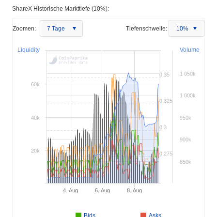
ShareX Historische Markttiefe (10%):
Zoomen:
7 Tage
Tiefenschwelle:
10%
Liquidity
Volume
1 050k
0.35
60k
1 000k
0.325
40k
950k
0.3
900k
20k
0.275
850k
4. Aug
6. Aug
8. Aug
Bids
Asks