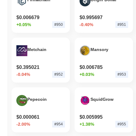
$0.006679
$0.995697
+0.05%
-0.40%
#950
#951
Metchain
Mansory
$0.395021
$0.006785
-0.04%
+0.03%
#952
#953
Pepecoin
SquidGrow
$0.000061
$0.005995
-2.00%
+1.38%
#954
#955