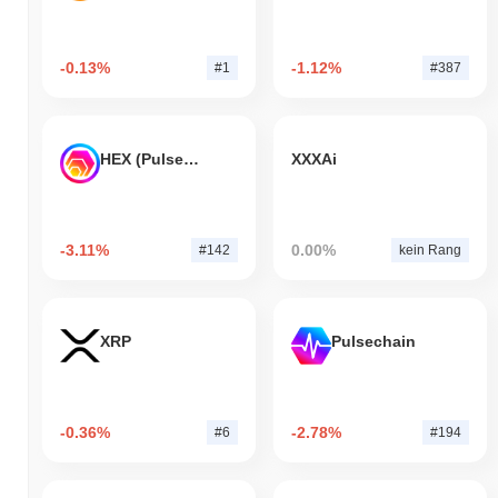
-0.13%
-1.12%
#1
#387
HEX (Pulsechain)
XXXAi
-3.11%
0.00%
#142
kein Rang
XRP
Pulsechain
-0.36%
-2.78%
#6
#194