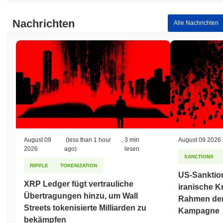
Nachrichten
Alle Nachrichten
August 09
(less than 1 hour
,
3 min
August 09 2026
2026
ago)
lesen
SANCTIONS
RIPPLE
TOKENIZATION
US-Sanktio
XRP Ledger fügt vertrauliche
iranische K
Übertragungen hinzu, um Wall
Rahmen der
Streets tokenisierte Milliarden zu
Kampagne
bekämpfen