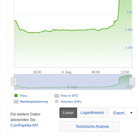
0.32
0.304
0.288
18:00
9. Aug
06:00
12:00
9. Aug
12:00
Price
Price in BTC
Marktkapitalisierung
Volumen (24h)
Linear
Logarithmisch
Exportieren
Für weitere Daten
überprüfen Sie
CoinPaprika API
Technische Analyse