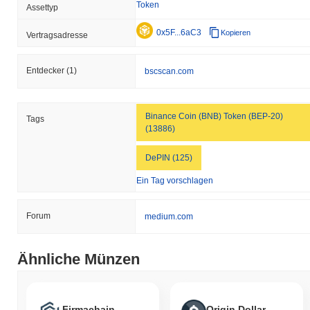
Token
Assettyp
0x5F...6aC3
Kopieren
Vertragsadresse
Entdecker
(1)
bscscan.com
Binance Coin (BNB) Token (BEP-20)
Tags
(13886)
DePIN (125)
Ein Tag vorschlagen
Forum
medium.com
Ähnliche Münzen
Firmachain
Origin Dollar