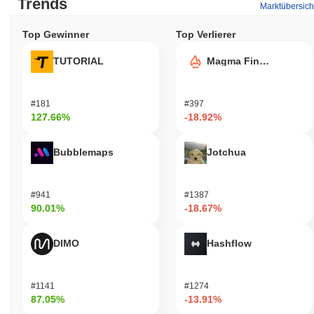
Trends
Marktübersich
Top Gewinner
Top Verlierer
TUTORIAL
Magma Finance
#181
#397
127.66%
-18.92%
Bubblemaps
Jotchua
#941
#1387
90.01%
-18.67%
DIMO
Hashflow
#1141
#1274
87.05%
-13.91%