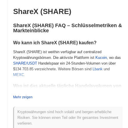
ShareX (SHARE)
ShareX (SHARE) FAQ – Schlüsselmetriken &
Markteinblicke
Wo kann ich ShareX (SHARE) kaufen?
ShareX (SHARE) ist weithin verfügbar auf centralized
Kryptowährungsbörsen. Die aktivste Plattform ist
Kucoin
, wo das
SHARE/USDT
Handelspaar ein 24-Stunden-Volumen von über
$134 703.85
verzeichnete. Weitere Börsen sind
Lbank
und
MEXC
.
Was ist das aktuelle tägliche Handelsvolumen von
ShareX?
Mehr zeigen
In den letzten 24 Stunden beträgt das Handelsvolumen von
ShareX
$983,581.65
, was einen Anstieg von
17.88%
im Vergleich
zum Vortag zeigt. Dies deutet auf eine kurzfristige Zunahme der
Kryptowährungen sind hoch volatil und bergen erhebliche
Handelsaktivität hin.
Risiken. Sie können einen Teil oder Ihr gesamtes Investment
verlieren.