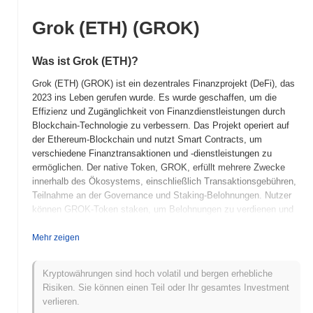
Grok (ETH) (GROK)
Was ist Grok (ETH)?
Grok (ETH) (GROK) ist ein dezentrales Finanzprojekt (DeFi), das
2023 ins Leben gerufen wurde. Es wurde geschaffen, um die
Effizienz und Zugänglichkeit von Finanzdienstleistungen durch
Blockchain-Technologie zu verbessern. Das Projekt operiert auf
der Ethereum-Blockchain und nutzt Smart Contracts, um
verschiedene Finanztransaktionen und -dienstleistungen zu
ermöglichen. Der native Token, GROK, erfüllt mehrere Zwecke
innerhalb des Ökosystems, einschließlich Transaktionsgebühren,
Teilnahme an der Governance und Staking-Belohnungen. Nutzer
können GROK-Token staken, um Belohnungen zu verdienen und
an Entscheidungsprozessen bezüglich der Entwicklung und
Governance der Plattform teilzunehmen. Grok (ETH) hebt sich
Mehr zeigen
durch seinen Fokus auf benutzerfreundliche Schnittstellen und die
Integration mit bestehenden Finanzsystemen hervor, mit dem
Kryptowährungen sind hoch volatil und bergen erhebliche
Ziel, die Kluft zwischen traditioneller und dezentraler
Risiken. Sie können einen Teil oder Ihr gesamtes Investment
Finanzwirtschaft zu überbrücken. Diese Positionierung ermöglicht
verlieren.
es, sowohl Krypto-Enthusiasten als auch traditionellen Investoren