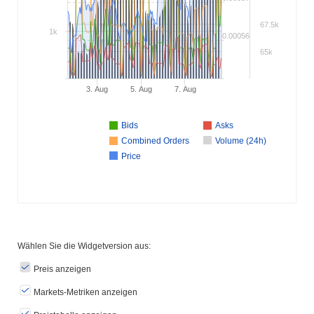
67.5k
1k
0.00056
65k
3. Aug
5. Aug
7. Aug
Bids
Asks
Combined Orders
Volume (24h)
Price
Wählen Sie die Widgetversion aus:
Preis anzeigen
Markets-Metriken anzeigen