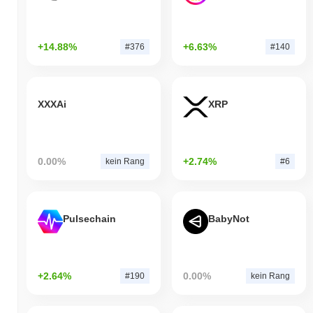
+14.88%
+6.63%
#376
#140
XXXAi
XRP
0.00%
+2.74%
kein Rang
#6
Pulsechain
BabyNot
+2.64%
0.00%
#190
kein Rang