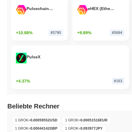
Pulsechain Bridged HEX (Pulsechain)
eHEX (Ethereum)
+10.88%
+9.89%
#5790
#5684
PulseX
+4.37%
#163
Beliebte Rechner
1 GROK
=
0.00059552
USD
1 GROK
=
0.00051516
EUR
1 GROK
=
0.00044142
GBP
1 GROK
=
0.093977
JPY