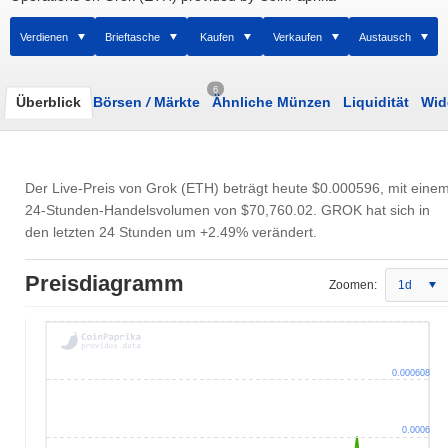
Verdienen
Brieftasche
Kaufen
Verkaufen
Austausch
6
Überblick
Börsen
/
Märkte
Ähnliche Münzen
Liquidität
Wid
Der Live-Preis von Grok (ETH) beträgt heute
$0.000596
, mit eine
24-Stunden-Handelsvolumen von
$70,760.02
. GROK hat sich in
den letzten 24 Stunden um +2.49% verändert.
Preisdiagramm
Zoomen:
1d
0.000608
0.0006