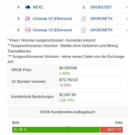
4
MEXC
GROK/USDT
C
5
Uniswap V2 (Ethereum)
GROK/WETH
D
6
Uniswap V3 (Ethereum)
GROK/WETH
D
* Preis / Volumen ausgeschlossen - Ausreißer erkannt
** Ausgeschlossenes Volumen - Märkte ohne Gebühren und Mining
Transaktionen
*** Ausgeschlossenes Volumen - keine neuen Daten von der Exchange-
API
$0.000596
GROK Preis
2.49%
$70,760.02
24 Stunden Volumen
-6.28%
$2,087.66
Kombinierte Bestellungen
128.74%
GROK Kombiniertes Auftragsbuch
Bids
Asks