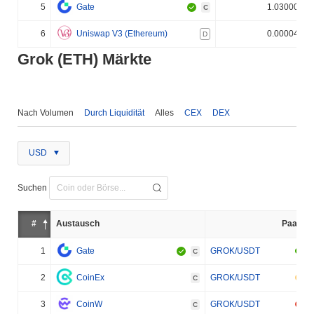
5
Gate
1.030000%
C
6
Uniswap V3 (Ethereum)
0.000040%
D
Grok (ETH) Märkte
Nach Volumen
Durch Liquidität
Alles
CEX
DEX
USD
Suchen
#
Austausch
Paar
1
Gate
GROK/USDT
C
2
CoinEx
GROK/USDT
C
3
CoinW
GROK/USDT
C