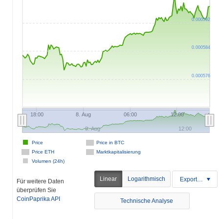
0.000592
0.000584
0.000576
18:00
8. Aug
06:00
12:00
8. Aug
12:00
Price
Price in BTC
Price ETH
Marktkapitalisierung
Volumen (24h)
Linear
Logarithmisch
Exportieren
Für weitere Daten
überprüfen Sie
CoinPaprika API
Technische Analyse