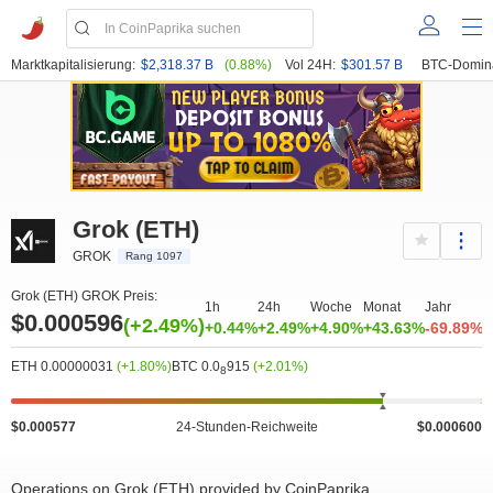
Marktkapitalisierung:
$2,318.37 B
(0.88%)
Vol 24H:
$301.57 B
BTC-Domin
Grok (ETH)
GROK
Rang 1097
Grok (ETH) GROK Preis:
1h
24h
Woche
Monat
Jahr
$0.000596
(+2.49%)
+0.44%
+2.49%
+4.90%
+43.63%
-69.89%
ETH 0.00000031
(+1.80%)
BTC 0.0
915
(+2.01%)
8
$0.000577
24-Stunden-Reichweite
$0.000600
Operations on Grok (ETH) provided by CoinPaprika