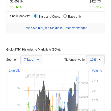
$1,659.94
$427.73
163.66%
51.09%
Show Markets:
Base and Quote
Base only
Lesen Sie hier, wie Sie diese Daten verwenden
Grok (ETH) Historische Markttiefe (10%):
Zoomen:
7 Tage
Tiefenschwelle:
10%
Liquidity
Volume
77.5k
0.00059
3k
75k
0.00058
72.5k
2k
70k
0.00057