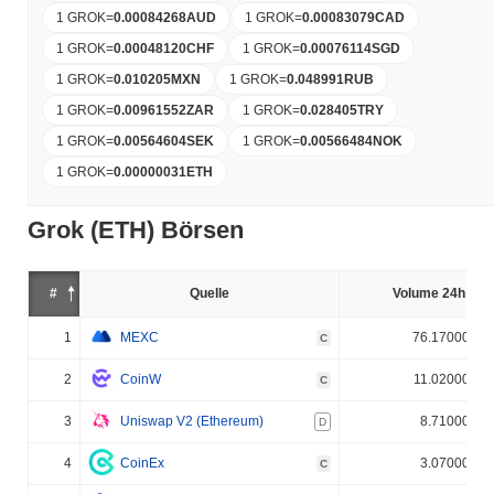
1 GROK
=
0.00084268
AUD
1 GROK
=
0.00083079
CAD
1 GROK
=
0.00048120
CHF
1 GROK
=
0.00076114
SGD
1 GROK
=
0.010205
MXN
1 GROK
=
0.048991
RUB
1 GROK
=
0.00961552
ZAR
1 GROK
=
0.028405
TRY
1 GROK
=
0.00564604
SEK
1 GROK
=
0.00566484
NOK
1 GROK
=
0.00000031
ETH
Grok (ETH) Börsen
#
Quelle
Volume 24h (%)
1
MEXC
76.170000%
C
2
CoinW
11.020000%
C
3
Uniswap V2 (Ethereum)
8.710000%
D
4
CoinEx
3.070000%
C