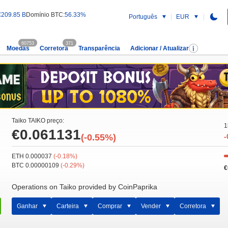
€209.85 B
Domínio BTC:
56.33%
Português
EUR
60753
371
Moedas
Corretora
Transparência
Adicionar / Atualizar
Taiko TAIKO preço:
1
€0.061131
(-0.55%)
-
ETH 0.000037
(-0.18%)
BTC 0.00000109
(-0.29%)
€
Operations on Taiko provided by CoinPaprika
Ganhar
Carteira
Comprar
Vender
Corretora