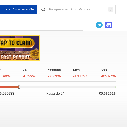
Entrar / Inscrever-Se
h
24h
Semana
Mês
Ano
0.48%
-0.55%
-2.79%
-19.05%
-85.67%
0.060933
Faixa de 24h
€0.062016