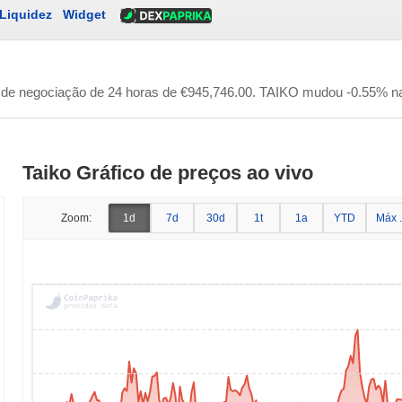
Liquidez
Widget
de negociação de 24 horas de
€945,746.00
. TAIKO mudou -0.55% na
Taiko Gráfico de preços ao vivo
Zoom:
1d
7d
30d
1t
1a
YTD
Máx .