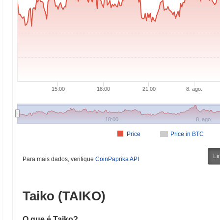
15:00
18:00
21:00
8. ago.
18:00
8. ago.
Price
Price in BTC
Li
Para mais dados, verifique
CoinPaprika API
Taiko (TAIKO)
O que é Taiko?