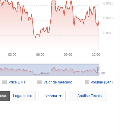
0.0615
0.06125
0.061
03:00
06:00
09:00
12:00
06:00
12:00
Price ETH
Valor de mercado
Volume (24h)
near
Logarítmico
Análise Técnica
Exportar