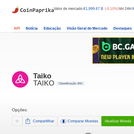
Valor de mercado:
€1,999.67 B
(-0.10%)
Vol 24H:
API
Notícia
Educação
Visão Geral do Mercado
Destaques
Taiko
TAIKO
Classificação 691
Opções:
Compartilhar
Comparar Moedas
Atualizar Moeda