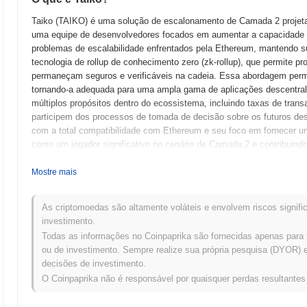
Taiko (TAIKO) é uma solução de escalonamento de Camada 2 projeta
uma equipe de desenvolvedores focados em aumentar a capacidade de
problemas de escalabilidade enfrentados pela Ethereum, mantendo s
tecnologia de rollup de conhecimento zero (zk-rollup), que permite p
permaneçam seguros e verificáveis na cadeia. Essa abordagem permi
tornando-a adequada para uma ampla gama de aplicações descentrali
múltiplos propósitos dentro do ecossistema, incluindo taxas de tran
participem dos processos de tomada de decisão sobre os futuros de
com a total compatibilidade com Ethereum e seu foco em fornecer u
como um jogador significativo no cenário de Camada 2 e contribuind
Quando e como o Taiko começou?
Mostre mais
Taiko teve origem em novembro de 2021, quando a equipe fundadora l
solução descentralizada e escalável de Camada 2 para Ethereum. O 
As criptomoedas são altamente voláteis e envolvem riscos signific
mantendo sua segurança e descentralização. A disponibilidade públi
investimento.
março de 2022, permitindo que desenvolvedores e usuários experimen
Todas as informações no Coinpaprika são fornecidas apenas para 
um passo crucial para refinar a tecnologia e coletar feedback da co
ou de investimento. Sempre realize sua própria pesquisa (DYOR) e 
setembro de 2023, marcando um marco significativo em seu desenvolvi
decisões de investimento.
de um modelo de lançamento justo, que enfatizou a participação da
O Coinpaprika não é responsável por quaisquer perdas resultante
estabeleceram o ecossistema do Taiko e prepararam o terreno para 