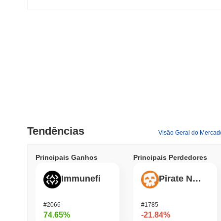
Tendências
Visão Geral do Mercad
Principais Ganhos
Principais Perdedores
Immunefi
Pirate Nation Token
#2066
#1785
74.65%
-21.84%