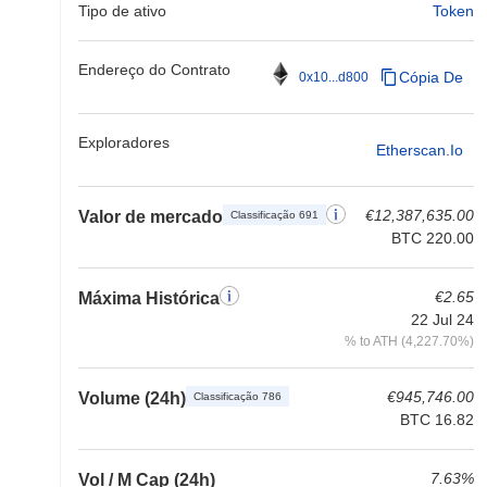
Tipo de ativo
Token
Endereço do Contrato
Cópia De
0x10...d800
Exploradores
Etherscan.io
€12,387,635.00
Valor de mercado
Classificação 691
BTC 220.00
€2.65
Máxima Histórica
22 Jul 24
% to ATH (4,227.70%)
€945,746.00
Volume (24h)
Classificação 786
BTC 16.82
7.63%
Vol / M Cap (24h)