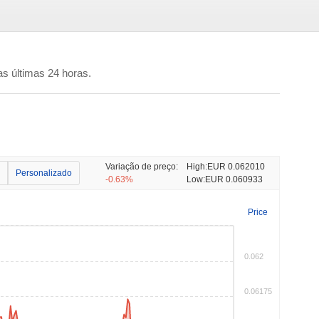
s últimas 24 horas.
Variação de preço:
High:
EUR 0.062010
Personalizado
-0.63%
Low:
EUR 0.060933
Price
0.062
0.06175