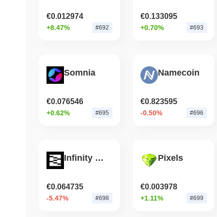
€0.012974
€0.133095
+8.47%
+0.70%
#692
#693
Somnia
Namecoin
€0.076546
€0.823595
+0.62%
-0.50%
#695
#696
Infinity Ground
Pixels
€0.064735
€0.003978
-5.47%
+1.11%
#698
#699