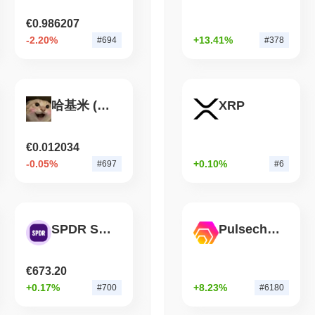
arquitetura de múltiplos clientes contribui ainda mais para a seguran
'Extremamente Ruim': Equ
garantindo um ecossistema mais robusto e seguro.
€0.986207
Críticos em Cerca de Um
O Taiko enfrentou alguma controvérsia ou riscos?
-2.20%
+13.41%
#694
#378
August 06 2026
(1 day ago)
,
3 min 
O Taiko enfrentou alguns riscos, principalmente relacionados à sua 
uma solução de Camada 2, opera dentro do ecossistema Ethereum, qu
STABLECOINS
VISA
de segurança, incluindo aquelas associadas a contratos inteligentes
Western Union Transfor
possíveis explorações que poderiam surgir de sua integração com a 
哈基米 (Hajimi)
XRP
Instantâneo com Visa
transações e ao risco de retrocessos. Para abordar essas preocupaç
rigorosas e estabeleceu um programa de recompensas por bugs para in
também mantêm transparência por meio de atualizações regulares s
€0.012034
segurança. Os riscos contínuos para o Taiko incluem volatilidade de
-0.05%
+0.10%
#697
#6
blockchain. A equipe continua a mitigar esses riscos por meio de e
práticas de desenvolvimento e avaliações de segurança regulares para
Taiko (TAIKO) FAQ – Métricas Principais e Ins
SPDR S&P 500 Tokenized ETF (Ondo)
Pulsechain Bridged HEX (Pulsechain)
Onde posso comprar Taiko (TAIKO)?
€673.20
Taiko (TAIKO) está amplamente disponível em exchanges de criptomo
onde o par de negociação TAIKO/USDT registrou um volume de 24 
+0.17%
+8.23%
#700
#6180
e
Upbit
.