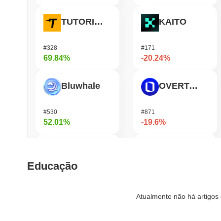
TUTORIAL
KAITO
#328
#171
69.84%
-20.24%
Bluwhale
OVERTAKE
#530
#871
52.01%
-19.6%
AI Rig Complex
Orochi Network
Educação
#272
#361
38.01%
-18.95%
Atualmente não há artigos 
Momentum
Helium