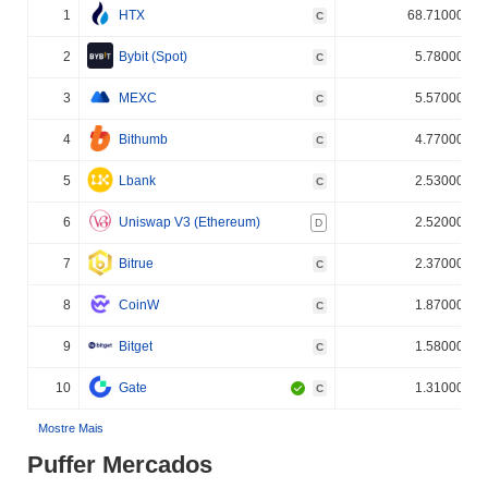
1
HTX
68.710000%
C
2
Bybit (Spot)
5.780000%
C
3
MEXC
5.570000%
C
4
Bithumb
4.770000%
C
5
Lbank
2.530000%
C
6
Uniswap V3 (Ethereum)
2.520000%
D
7
Bitrue
2.370000%
C
8
CoinW
1.870000%
C
9
Bitget
1.580000%
C
10
Gate
1.310000%
C
Mostre Mais
Puffer Mercados