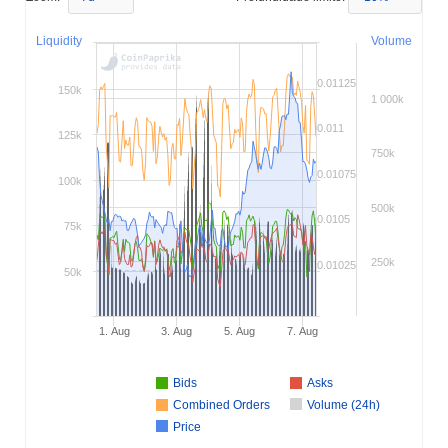
Liquidity
Volume
0.01125
150k
1 000k
0.011
125k
750k
0.01075
100k
500k
0.0105
75k
250k
0.01025
50k
1. Aug
3. Aug
5. Aug
7. Aug
Bids
Asks
Combined Orders
Volume (24h)
Price