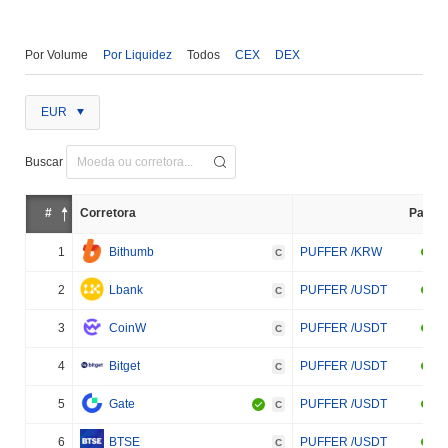
Por Volume
Por Liquidez
Todos
CEX
DEX
EUR
Buscar
#
Corretora
Par
1
Bithumb
PUFFER /KRW
C
2
Lbank
PUFFER /USDT
C
3
CoinW
PUFFER /USDT
C
4
Bitget
PUFFER /USDT
C
5
Gate
PUFFER /USDT
C
6
BTSE
PUFFER /USDT
C