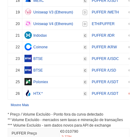
18
MEXC
PUFFER /USDT
C
19
Uniswap V3 (Ethereum)
PUFFER /WETH
D
20
Uniswap V4 (Ethereum)
ETH/PUFFER
D
21
Indodax
PUFFER /IDR
C
22
Coinone
PUFFER /KRW
C
23
BTSE
PUFFER /USDC
C
24
BTSE
PUFFER /USD
C
25
Poloniex
PUFFER /USDT
C
26
HTX
*
PUFFER /USDT
C
Mostre Mais
* Preço / Volume Excluído - Ponto fora da curva detectado
** Volume Excluído - mercados sem taxas e mineração de transações
*** Volume Excluído - sem dados novos para API de exchange
€0.010790
PUFFER Preço
-2.77%