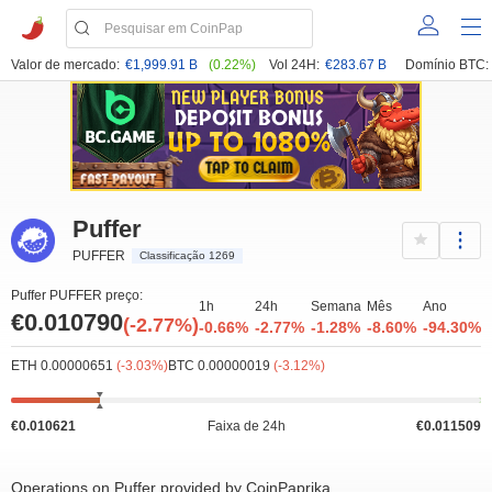
Valor de mercado:
€1,999.91 B
(0.22%)
Vol 24H:
€283.67 B
Domínio BTC:
Puffer
PUFFER
Classificação 1269
Puffer PUFFER preço:
1h
24h
Semana
Mês
Ano
€0.010790
(-2.77%)
-0.66%
-2.77%
-1.28%
-8.60%
-94.30%
ETH 0.00000651
(-3.03%)
BTC 0.00000019
(-3.12%)
€0.010621
Faixa de 24h
€0.011509
Operations on Puffer provided by CoinPaprika