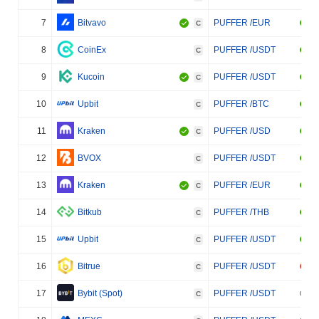
7
Bitvavo
PUFFER /EUR
C
8
CoinEx
PUFFER /USDT
C
9
Kucoin
PUFFER /USDT
C
10
Upbit
PUFFER /BTC
C
11
Kraken
PUFFER /USD
C
12
BVOX
PUFFER /USDT
C
13
Kraken
PUFFER /EUR
C
14
Bitkub
PUFFER /THB
C
15
Upbit
PUFFER /USDT
C
16
Bitrue
PUFFER /USDT
C
17
Bybit (Spot)
PUFFER /USDT
C