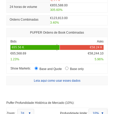
€855,588.00
24 horas de volume
305.60%
€123,813.00
Ordens Combinadas
3.40%
PUFFER Ordens de Book Combinadas
Bids
Asks
€65,568.69
€58,244.10
1.23%
5.96%
Show Markets:
Base and Quote
Base only
Leia aqui como usar esses dados
Puffer Profundidade Histórica de Mercado (10%):
Zoom:
7d
Profundidade limite:
10%