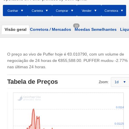
Ganhar
Carteira
Comprar
Vender
Corretora
19
Visão geral
Corretora
/
Mercados
Moedas Semelhantes
Liqu
O preço ao vivo de Puffer hoje é
€0.010790
, com um volume de
negociação de 24 horas de
€855,588.00
. PUFFER mudou -2.77%
nas últimas 24 horas.
Tabela de Preços
Zoom:
1d
0.0114
0.01125