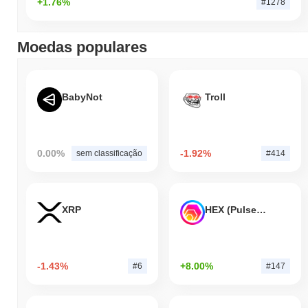
+1.76%
#1278
Moedas populares
BabyNot
Troll
0.00%
-1.92%
sem classificação
#414
XRP
HEX (Pulsechain)
-1.43%
+8.00%
#6
#147