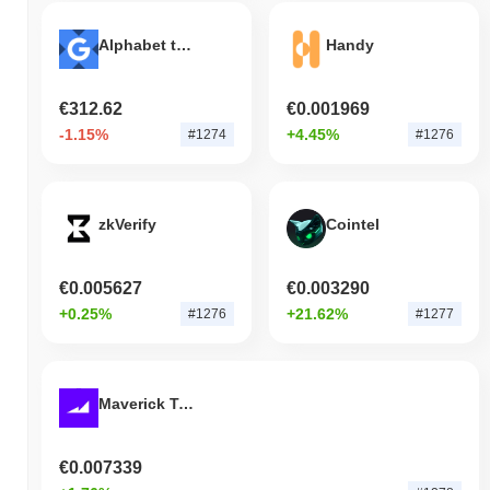
indica um atraso temporário na ação de preço de PUFFER em
relação ao momentum do mercado mais amplo.
Alphabet tokenized stock (xStock)
Handy
€312.62
€0.001969
-1.15%
+4.45%
#1274
#1276
zkVerify
Cointel
€0.005627
€0.003290
+0.25%
+21.62%
#1276
#1277
Maverick Token
€0.007339