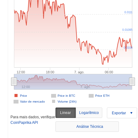
0.0111
0.01095
0.0108
12:00
18:00
7. ago.
06:00
12:00
7. ago.
Price
Price in BTC
Price ETH
Valor de mercado
Volume (24h)
Linear
Logarítmico
Exportar
Para mais dados, verifique
CoinPaprika API
Análise Técnica