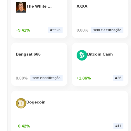
The White Bull
XXXAi
+9.41%
0.00%
#5526
sem classificação
Bangsat 666
Bitcoin Cash
0.00%
+1.86%
sem classificação
#26
Dogecoin
+0.42%
#11