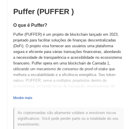
Puffer (PUFFER )
O que é Puffer?
Puffer (PUFFER) é um projeto de blockchain lançado em 2023,
projetado para facilitar soluções de finanças descentralizadas
(DeFi). O projeto visa fornecer aos usuários uma plataforma
segura e eficiente para várias transações financeiras, abordando
a necessidade de transparência e acessibilidade no ecossistema
financeiro. Puffer opera em uma blockchain de Camada 1,
utilizando um mecanismo de consenso de proof-of-stake que
melhora a escalabilidade e a eficiência energética. Seu token
nativo, PUFFER, serve a múltiplos propósitos dentro do
ecossistema, incluindo taxas de transação, recompensas de
staking e participação na governança, permitindo que os
detentores influenciem o desenvolvimento do projeto e os
Mostre mais
processos de tomada de decisão. O que diferencia Puffer é seu
foco em interfaces amigáveis e medidas de segurança robustas,
As criptomoedas são altamente voláteis e envolvem riscos
tornando-o acessível tanto para usuários novatos quanto
significativos. Você pode perder parte ou a totalidade do seu
experientes. Essa ênfase em usabilidade e segurança posiciona
investimento.
Puffer como um jogador significativo no espaço DeFi, visando