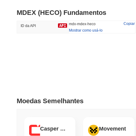
MDEX (HECO) Fundamentos
#172
#229
45.19%
-19.08%
Copiar
mdx-mdex-heco
ID da API
Mostrar como usá-lo
Tendências
Adicionado
Recentemente
HEX (Pulsechain)
SACOIN
#154
5.12%
#7094
0.09%
Moedas Semelhantes
Casper Network
Movement