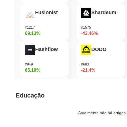
Fusionist
Shardeum
#1217
#1575
69.13%
-42.46%
Hashflow
DODO
#949
#683
65.19%
-21.4%
Orochi Network
Synapse
Educação
#315
#534
57.27%
-19.14%
Atualmente não há artigos 
Stargate Finance
Cysic