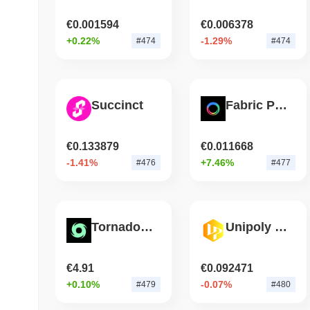
€0.001594
€0.006378
+0.22%
-1.29%
#474
#474
Succinct
Fabric Protocol
€0.133879
€0.011668
-1.41%
+7.46%
#476
#477
Tornado Cash
Unipoly Coin
€4.91
€0.092471
+0.10%
-0.07%
#479
#480