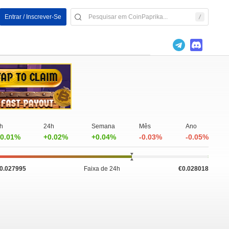
Entrar / Inscrever-Se
h
24h
Semana
Mês
Ano
0.01%
+0.02%
+0.04%
-0.03%
-0.05%
0.027995
Faixa de 24h
€0.028018