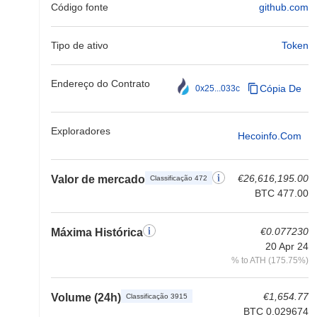
Código fonte
github.com
Tipo de ativo
Token
Endereço do Contrato
Cópia De
0x25...033c
Exploradores
Hecoinfo.com
€26,616,195.00
Valor de mercado
Classificação 472
BTC 477.00
€0.077230
Máxima Histórica
20 Apr 24
% to ATH (175.75%)
€1,654.77
Volume (24h)
Classificação 3915
BTC 0.029674