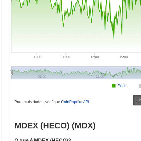
06:00
09:00
12:00
15:00
06:00
12:00
Price
Li
Para mais dados, verifique
CoinPaprika API
MDEX (HECO) (MDX)
O que é MDEX (HECO)?