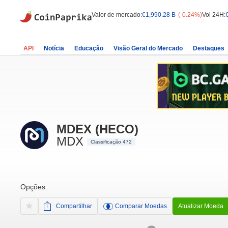
Valor de mercado:
€1,990.28 B
(-0.24%)
Vol 24H:
API
Notícia
Educação
Visão Geral do Mercado
Destaques
MDEX (HECO)
MDX
Classificação 472
Opções:
Compartilhar
Comparar Moedas
Atualizar Moeda