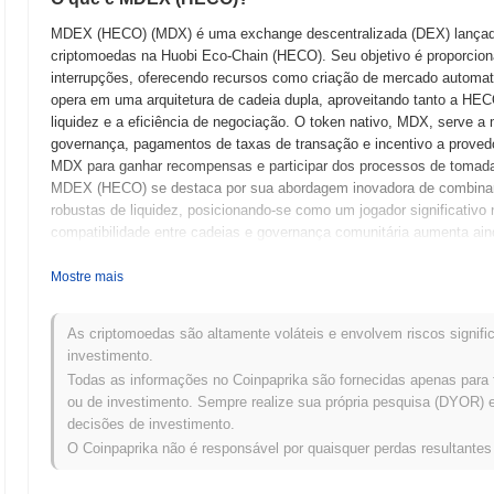
MDEX (HECO) (MDX) é uma exchange descentralizada (DEX) lançada e
criptomoedas na Huobi Eco-Chain (HECO). Seu objetivo é proporcio
interrupções, oferecendo recursos como criação de mercado automatiz
opera em uma arquitetura de cadeia dupla, aproveitando tanto a HE
liquidez e a eficiência de negociação. O token nativo, MDX, serve a
governança, pagamentos de taxas de transação e incentivo a provedo
MDX para ganhar recompensas e participar dos processos de tomada
MDEX (HECO) se destaca por sua abordagem inovadora de combinar
robustas de liquidez, posicionando-se como um jogador significativo
compatibilidade entre cadeias e governança comunitária aumenta aind
Quando e como o MDEX (HECO) começou?
Mostre mais
MDEX (HECO) teve origem em janeiro de 2021, quando a equipe funda
técnica do projeto. A plataforma visava criar uma exchange descentra
As criptomoedas são altamente voláteis e envolvem riscos signific
de liquidez na Huobi Eco-Chain (HECO). Após o lançamento do white
investimento.
permitindo que os usuários explorassem seus recursos e funcionali
Todas as informações no Coinpaprika são fornecidas apenas para 
março de 2021, marcando a transição do projeto para uma plataforma 
ou de investimento. Sempre realize sua própria pesquisa (DYOR) e 
integração de capacidades de criação de mercado automatizada (AMM) 
decisões de investimento.
do token MDEX ocorreu por meio de um modelo de lançamento justo, 
O Coinpaprika não é responsável por quaisquer perdas resultante
da comunidade sem as restrições dos métodos tradicionais de capt
terreno para o crescimento e a consolidação do MDEX (HECO) dentro