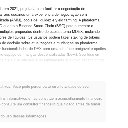
m 2021, projetada para facilitar a negociação de
nar aos usuários uma experiência de negociação sem
ada (AMM), pools de liquidez e yield farming. A plataforma
CO quanto a Binance Smart Chain (BSC) para aumentar a
 múltiplos propósitos dentro do ecossistema MDEX, incluindo
res de liquidez. Os usuários podem fazer staking de tokens
 de decisão sobre atualizações e mudanças na plataforma.
 funcionalidades de DEX com uma interface amigável e opções
 no espaço de finanças descentralizadas (DeFi). Seu foco em
a mais sua relevância no rapidamente evolutivo cenário cripto.
dora lançou seu whitepaper, delineando a visão e a estrutura
lizada (DEX) que facilitasse a negociação eficiente e a provisão
ativos. Você pode perder parte ou a totalidade do seu
paper, o MDEX lançou sua testnet em fevereiro de 2021,
dades em um ambiente controlado. A mainnet foi lançada em
fins informativos e não constituem aconselhamento financeiro
totalmente operacional. O desenvolvimento inicial focou na
consulte um consultor financeiro qualificado antes de tomar
e na melhoria da experiência do usuário. A distribuição inicial
que aconteceu em janeiro de 2021, permitindo a participação
s do uso dessas informações.
ação de recursos. Esses passos fundamentais prepararam o
 do ecossistema de finanças descentralizadas (DeFi).