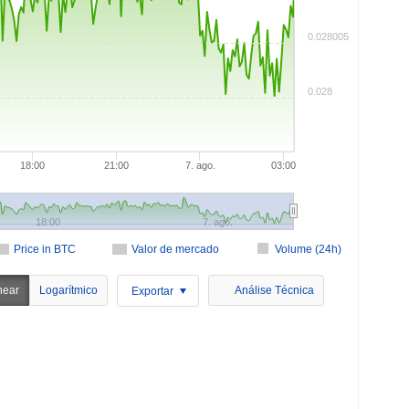
0.028005
0.028
18:00
21:00
7. ago.
03:00
18:00
7. ago.
Price in BTC
Valor de mercado
Volume (24h)
near
Logarítmico
Análise Técnica
Exportar