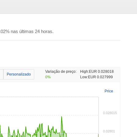
02% nas últimas 24 horas.
Variação de preço:
High:
EUR 0.028018
Personalizado
0%
Low:
EUR 0.027999
Price
0.028015
0.02801