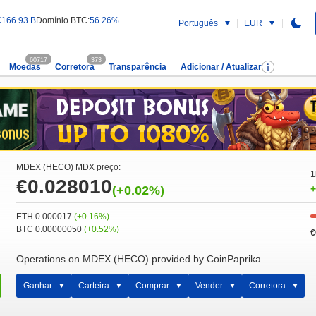
€166.93 B
Domínio BTC:
56.26%
Português
EUR
60717
373
Moedas
Corretora
Transparência
Adicionar / Atualizar
MDEX (HECO) MDX preço:
1
€0.028010
(+0.02%)
+
ETH 0.000017
(+0.16%)
BTC 0.00000050
(+0.52%)
€
Operations on MDEX (HECO) provided by CoinPaprika
Ganhar
Carteira
Comprar
Vender
Corretora