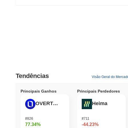
Tendências
Visão Geral do Mercad
Principais Ganhos
Principais Perdedores
OVERTAKE
Heima
#826
#711
77.34%
-44.23%