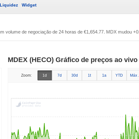
Liquidez
Widget
um volume de negociação de 24 horas de
€1,654.77
. MDX mudou +0.
MDEX (HECO) Gráfico de preços ao vivo
Zoom:
1d
7d
30d
1t
1a
YTD
Máx .