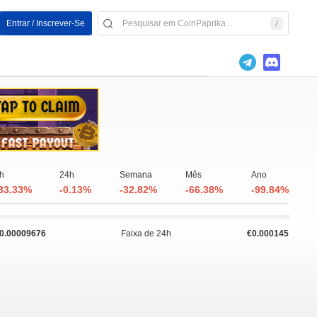
Entrar / Inscrever-Se
h
24h
Semana
Mês
Ano
33.33%
-0.13%
-32.82%
-66.38%
-99.84%
0.00009676
Faixa de 24h
€0.000145