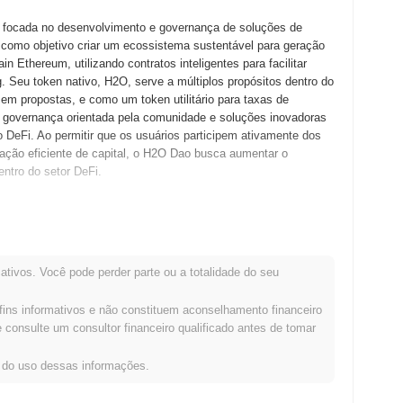
focada no desenvolvimento e governança de soluções de
como objetivo criar um ecossistema sustentável para geração
n Ethereum, utilizando contratos inteligentes para facilitar
ng. Seu token nativo, H2O, serve a múltiplos propósitos dentro do
em propostas, e como um token utilitário para taxas de
governança orientada pela comunidade e soluções inovadoras
o DeFi. Ao permitir que os usuários participem ativamente dos
ação eficiente de capital, o H2O Dao busca aumentar o
ntro do setor DeFi.
a lançou seu whitepaper, delineando a visão e a estrutura
1, permitindo que desenvolvedores e primeiros adotantes
 de testes bem-sucedida, o H2O Dao fez a transição para o
ativos. Você pode perder parte ou a totalidade do seu
oficial no ecossistema de finanças descentralizadas. O
o autônoma descentralizada (DAO) que facilita a governança e a
fins informativos e não constituem aconselhamento financeiro
ial dos tokens H2O ocorreu por meio de um modelo de
consulte um consultor financeiro qualificado antes de tomar
ativo para os participantes. Esses passos fundamentais
ara seu crescimento e engajamento comunitário no cenário DeFi
s do uso dessas informações.