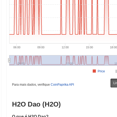
06:00
09:00
12:00
15:00
18:0
06:00
12:00
1
Price
Li
Para mais dados, verifique
CoinPaprika API
H2O Dao (H2O)
O que é H2O Dao?