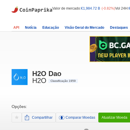
Valor de mercado:
€1,984.72 B
(-0.82%)
Vol 24H:
API
Notícia
Educação
Visão Geral do Mercado
Destaques
H2O Dao
H2O
Classificação 1959
Opções:
Compartilhar
Comparar Moedas
Atualizar Moeda