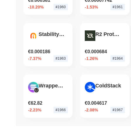
€0.000381
€0.00007742
-10.20%
-1.53%
#1960
#1961
Stability World AI
R2 Protocol
€0.000186
€0.000684
-7.37%
-1.26%
#1963
#1964
Wrapped Solana (Universal)
ColdStack
€62.82
€0.004617
-2.23%
-2.08%
#1966
#1967