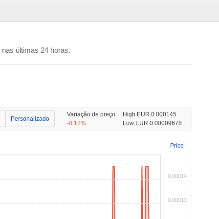
nas últimas 24 horas.
Variação de preço:
High:
EUR 0.000145
Personalizado
-0.12%
Low:
EUR 0.00009678
Price
0.00014
0.00013