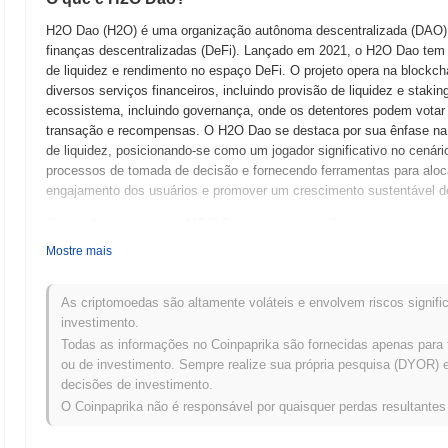
H2O Dao (H2O) é uma organização autônoma descentralizada (DAO) 
finanças descentralizadas (DeFi). Lançado em 2021, o H2O Dao tem 
de liquidez e rendimento no espaço DeFi. O projeto opera na blockchai
diversos serviços financeiros, incluindo provisão de liquidez e staki
ecossistema, incluindo governança, onde os detentores podem votar 
transação e recompensas. O H2O Dao se destaca por sua ênfase na 
de liquidez, posicionando-se como um jogador significativo no cenári
processos de tomada de decisão e fornecendo ferramentas para aloc
engajamento dos usuários e promover um crescimento sustentável de
Quando e como o H2O Dao começou?
Mostre mais
O H2O Dao teve origem em outubro de 2021, quando a equipe fundador
técnica do projeto. O projeto lançou sua testnet em dezembro de 202
interagissem com a plataforma e fornecessem feedback. Após a fase
As criptomoedas são altamente voláteis e envolvem riscos signific
lançamento de sua mainnet em março de 2022, marcando sua entrada 
investimento.
desenvolvimento inicial focou na criação de uma robusta organizaçã
Todas as informações no Coinpaprika são fornecidas apenas para 
tomada de decisões dentro do ecossistema H2O. A distribuição inic
ou de investimento. Sempre realize sua própria pesquisa (DYOR) e 
lançamento justo em abril de 2022, que visava garantir acesso equit
decisões de investimento.
estabeleceram a infraestrutura do H2O Dao e prepararam o terreno p
O Coinpaprika não é responsável por quaisquer perdas resultante
em evolução.