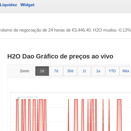
Liquidez
Widget
volume de negociação de 24 horas de
€3,446.40
. H2O mudou -0.13% 
H2O Dao Gráfico de preços ao vivo
Zoom:
1d
7d
30d
1t
1a
YTD
Máx .