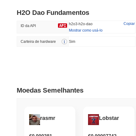
H2O Dao Fundamentos
#389
#1188
32.35%
-29.83%
Copiar
h2o3-h2o-dao
ID da API
Mostrar como usá-lo
Carteira de hardware
Tendências
Sim
Adicionado
Recentemente
HEX (Pulsechain)
SACOIN
#153
2.09%
#7095
-0.66%
Moedas Semelhantes
rasmr
Lobstar