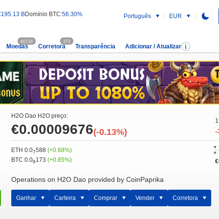
€195.13 B
Domínio BTC:
56.30%
Português
EUR
60719
373
Moedas
Corretora
Transparência
Adicionar / Atualizar
H2O Dao H2O preço:
1
€0.00009676
(-0.13%)
-
ETH 0.0
588
(+0.68%)
7
BTC 0.0
173
(+0.85%)
€
8
Operations on H2O Dao provided by CoinPaprika
Ganhar
Carteira
Comprar
Vender
Corretora