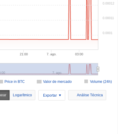
0.00012
0.00011
0.0001
0
21:00
7. ago.
03:00
8:00
7. ago.
Price in BTC
Valor de mercado
Volume (24h)
near
Logarítmico
Análise Técnica
Exportar