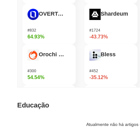
OVERTAKE
Shardeum
#832
#1724
64.93%
-43.73%
Orochi Network
Bless
#300
#452
54.54%
-35.12%
Stargate Finance
DODO
Educação
#172
#683
43.71%
-32.51%
Atualmente não há artigos 
ETHGas
Viction