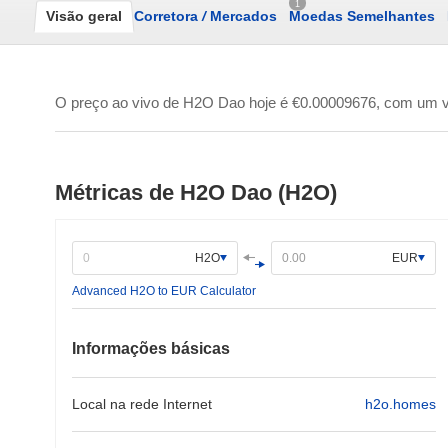
1
Visão geral
Corretora
/
Mercados
Moedas Semelhantes
O preço ao vivo de H2O Dao hoje é
€0.00009676
, com um 
Métricas de H2O Dao (H2O)
H2O
EUR
Advanced H2O to EUR Calculator
Informações básicas
Local na rede Internet
h2o.homes