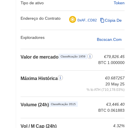
Tipo de ativo
Token
Endereço do Contrato
Cópia De
0xAF...CD82
Exploradores
Bscscan.com
€79,826.45
Valor de mercado
Classificação 1959
BTC 1.000000
€0.687257
Máxima Histórica
20 May 25
% to ATH (710,178.03%)
€3,446.40
Volume (24h)
Classificação 3515
BTC 0.061883
4.32%
Vol / M Cap (24h)