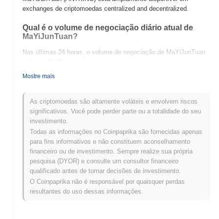
exchanges de criptomoedas centralized and decentralized.
Qual é o volume de negociação diário atual de
MaYiJunTuan?
Nas últimas 24 horas, o volume de negociação de MaYiJunTuan
está em
€0.00
.
Mostre mais
Qual é o histórico da faixa de preço de
MaYiJunTuan?
As criptomoedas são altamente voláteis e envolvem riscos
Máxima Histórica (ATH):
€3.07
significativos. Você pode perder parte ou a totalidade do seu
Mínima Histórica (ATL):
€0.00
investimento.
Todas as informações no Coinpaprika são fornecidas apenas
MaYiJunTuan está sendo negociado atualmente
~91.25%
abaixo
para fins informativos e não constituem aconselhamento
de sua ATH .
financeiro ou de investimento. Sempre realize sua própria
pesquisa (DYOR) e consulte um consultor financeiro
Como MaYiJunTuan está se desempenhando em
qualificado antes de tomar decisões de investimento.
comparação com o mercado cripto mais amplo?
O Coinpaprika não é responsável por quaisquer perdas
Nos últimos 7 dias, MaYiJunTuan ganhou
0.00%
, ficando abaixo
resultantes do uso dessas informações.
do mercado cripto geral que registrou um ganho de
0.22%
. Isso
indica um atraso temporário na ação de preço de ANTKING em
relação ao momentum do mercado mais amplo.