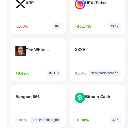
XRP
HEX (Pulsechain)
-1.60%
+16.17%
#6
#142
The White Bull
XXXAi
+8.42%
0.00%
#6113
sem classificação
Bangsat 666
Bitcoin Cash
0.00%
+0.94%
sem classificação
#26