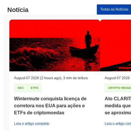
Notícia
Todas as Notícias
August 07 2026
(2 hours ago)
,
3 min de leitura
August 07 2026
SEC
ETFS
CRYPTO REGUL
Wintermute conquista licença de
Ato CLARIT
corretora nos EUA para ações e
medida que
ETFs de criptomoedas
se aproxim
Leia o artigo completo
Leia o artigo co