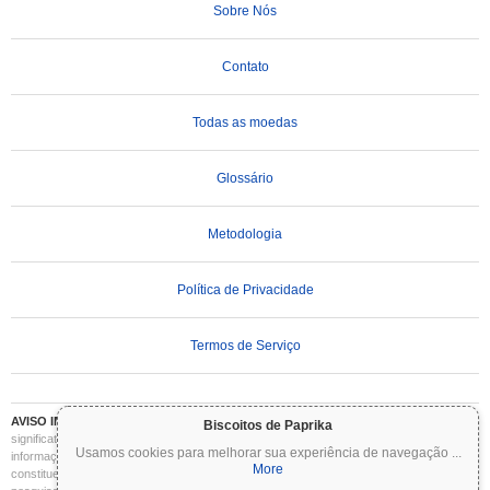
Sobre Nós
Contato
Todas as moedas
Glossário
Metodologia
Política de Privacidade
Termos de Serviço
AVISO IMPORTANTE:
As criptomoedas são altamente voláteis e envolvem riscos
Biscoitos de Paprika
significativos. Você pode perder parte ou todo o seu investimento. Todas as
Usamos cookies para melhorar sua experiência de navegação
...
informações no Coinpaprika são fornecidas apenas para fins informativos e não
More
constituem aconselhamento financeiro ou de investimento. Sempre faça sua própria