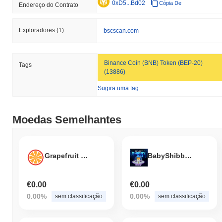
0xD5...Bd02
Cópia De
Endereço do Contrato
Exploradores
(1)
bscscan.com
Binance Coin (BNB) Token (BEP-20)
Tags
(13886)
Sugira uma tag
Moedas Semelhantes
Grapefruit Coin
BabyShibby Inu
€0.00
€0.00
0.00%
0.00%
sem classificação
sem classificação