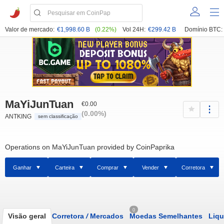
Valor de mercado:
€1,998.60 B
(0.22%)
Vol 24H:
€299.42 B
Domínio BTC:
MaYiJunTuan
€0.00
(0.00%)
ANTKING
sem classificação
Operations on MaYiJunTuan provided by CoinPaprika
Ganhar
Carteira
Comprar
Vender
Corretora
0
Visão geral
Corretora
/
Mercados
Moedas Semelhantes
Liqu