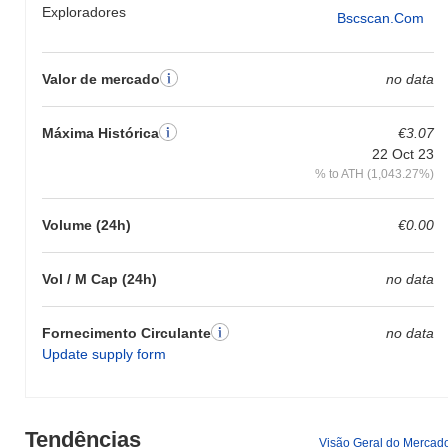
Exploradores
Bscscan.com
Valor de mercado
no data
Máxima Histórica
€3.07
22 Oct 23
% to ATH (1,043.27%)
Volume (24h)
€0.00
Vol / M Cap (24h)
no data
Fornecimento Circulante
no data
Update supply form
Tendências
Visão Geral do Mercad