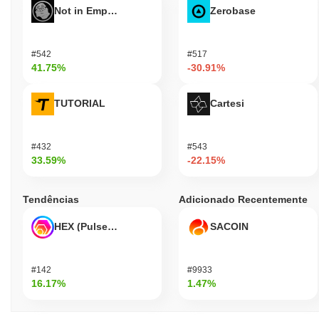
Not in Employment, Education, or Training
Zerobase
#542
#517
41.75%
-30.91%
TUTORIAL
Cartesi
#432
#543
33.59%
-22.15%
Tendências
Adicionado Recentemente
HEX (Pulsechain)
SACOIN
#142
#9933
16.17%
1.47%