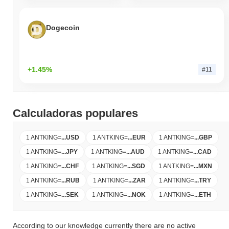
Dogecoin
+1.45%
#11
Calculadoras populares
1 ANTKING
=
...
USD
1 ANTKING
=
...
EUR
1 ANTKING
=
...
GBP
1 ANTKING
=
...
JPY
1 ANTKING
=
...
AUD
1 ANTKING
=
...
CAD
1 ANTKING
=
...
CHF
1 ANTKING
=
...
SGD
1 ANTKING
=
...
MXN
1 ANTKING
=
...
RUB
1 ANTKING
=
...
ZAR
1 ANTKING
=
...
TRY
1 ANTKING
=
...
SEK
1 ANTKING
=
...
NOK
1 ANTKING
=
...
ETH
According to our knowledge currently there are no active