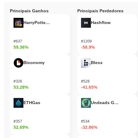
Principais Ganhos
Principais Perdedores
HarryPotterObamaSonic10Inu (ETH)
Hashflow
#637
#1209
59.36%
-58.9%
Biconomy
Bless
#326
#528
53.28%
-41.65%
ETHGas
Undeads Games
#357
#534
52.69%
-32.86%