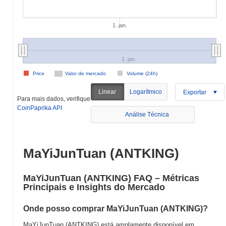
1. jan.
1. jan.
Price
Valor de mercado
Volume (24h)
Linear
Logarítmico
Exportar
Para mais dados, verifique
CoinPaprika API
Análise Técnica
MaYiJunTuan (ANTKING)
MaYiJunTuan (ANTKING) FAQ – Métricas
Principais e Insights do Mercado
Onde posso comprar MaYiJunTuan (ANTKING)?
MaYiJunTuan (ANTKING) está amplamente disponível em