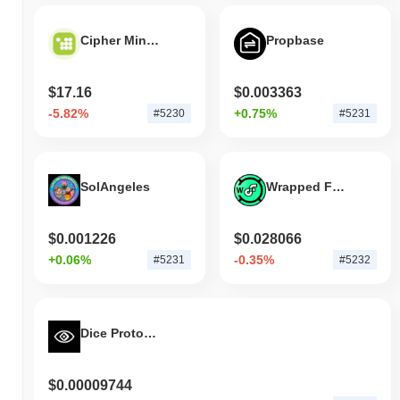
Cipher Mining Tokenized Stock (Ondo)
Propbase
$17.16
$0.003363
-5.82%
+0.75%
#5230
#5231
SolAngeles
Wrapped Flow
$0.001226
$0.028066
+0.06%
-0.35%
#5231
#5232
Dice Protocol
$0.00009744