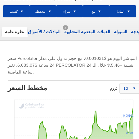
التبادل
بيع
شراء
محفظة
كسب
3
ودجة
السيولة
العملات المعدنية المشابهة
التبادلات
/
الأسواق
نظرة عامة
سعر Percolator المباشر اليوم هو
$0.001031
، مع حجم تداول على مدار
24 ساعة
$6,683.07
. تغير PERCOLATOR بنسبة +5.46% خلال الـ 24
ساعة الماضية.
مخطط السعر
1d
زوم:
0.00102
0.001