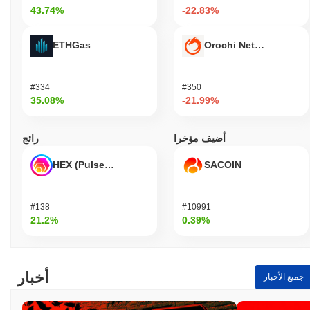
43.74%
-22.83%
ETHGas
Orochi Network
#334
#350
35.08%
-21.99%
أضيف مؤخرا
رائج
HEX (Pulsechain)
SACOIN
#138
#10991
21.2%
0.39%
أخبار
جميع الأخبار