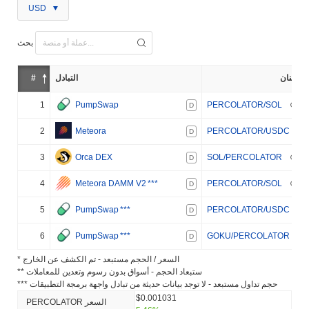
USD
بحث
إثنان
التبادل
#
1
PumpSwap
PERCOLATOR/SOL
D
2
Meteora
PERCOLATOR/USDC
D
3
Orca DEX
SOL/PERCOLATOR
D
4
Meteora DAMM V2
***
PERCOLATOR/SOL
D
5
PumpSwap
***
PERCOLATOR/USDC
D
6
PumpSwap
***
GOKU/PERCOLATOR
D
* السعر / الحجم مستبعد - تم الكشف عن الخارج
** ستبعاد الحجم - أسواق بدون رسوم وتعدين للمعاملات
*** حجم تداول مستبعد - لا توجد بيانات حديثة من تبادل واجهة برمجة التطبيقات
$0.001031
PERCOLATOR السعر