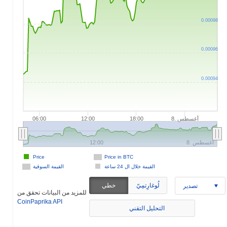
0.00098
0.00096
0.00094
8. أغسطس
06:00
12:00
18:00
8. أغسطس
12:00
Price
Price in BTC
القيمة خلال ال 24 ساعة
القيمة السوقية
لُوغارِتمِيّ
خطي
تصدير
للمزيد من البيانات تحقق من
CoinPaprika API
التحليل التقني