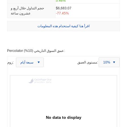
5.46%
$6,683.07
حجم التداول خلال أربع و
-77.45%
عشرون ساعة
اقرأ هنا كيفية استخدام هذه المعلومات
Percolator عمق السوق التاريخي (10%):
10%
مستوى العمق:
سبعة أيام
زوم:
No data to display