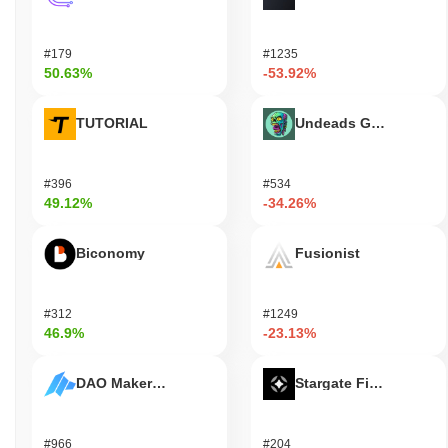
#179
#1235
50.63%
-53.92%
TUTORIAL
Undeads Games
#396
#534
49.12%
-34.26%
Biconomy
Fusionist
#312
#1249
46.9%
-23.13%
DAO Maker Token
Stargate Finance
#966
#204