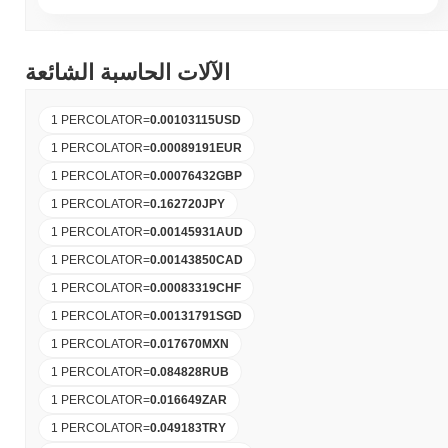
الآلات الحاسبة الشائعة
1 PERCOLATOR
=
0.00103115
USD
1 PERCOLATOR
=
0.00089191
EUR
1 PERCOLATOR
=
0.00076432
GBP
1 PERCOLATOR
=
0.162720
JPY
1 PERCOLATOR
=
0.00145931
AUD
1 PERCOLATOR
=
0.00143850
CAD
1 PERCOLATOR
=
0.00083319
CHF
1 PERCOLATOR
=
0.00131791
SGD
1 PERCOLATOR
=
0.017670
MXN
1 PERCOLATOR
=
0.084828
RUB
1 PERCOLATOR
=
0.016649
ZAR
1 PERCOLATOR
=
0.049183
TRY