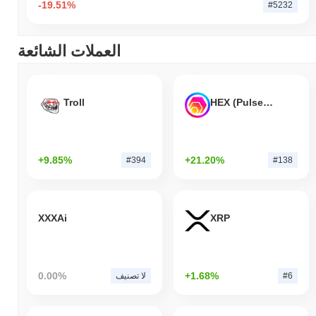
-19.51%
#5232
العملات الشائعة
Troll
HEX (Pulsechain)
+9.85%
+21.20%
#394
#138
XXXAi
XRP
0.00%
+1.68%
#6
لا تصنيف