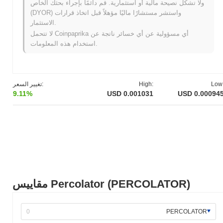
ولا تشكل نصيحة مالية أو استثمارية. قم دائمًا بإجراء بحثك الخاص
NaN
أدنى سعر على الإطلاق (ATL):
(DYOR) واستشر مستشارًا ماليًا مؤهلاً قبل اتخاذ قرارات
الاستثمار.
أقل من ATH .
Percolator يتم تداوله حاليًا بنسبة
~83.56%
لا تتحمل Coinpaprika أي مسؤولية عن أي خسائر ناتجة عن
استخدام هذه المعلومات.
كيف يعمل Percolator مقارنة بسوق العملات المشفرة
الأوسع؟
خلال الأيام السبعة الماضية، Percolator انخفض
10.36%
، متأخرًا عن
سوق العملات المشفرة بشكل عام الذي سجل مكاسب
0.99%
. يشير
Low
High:
تغيير السعر:
هذا إلى تأخر مؤقت في حركة سعر PERCOLATOR مقارنة بزخم
9.11%
USD 0.001031
USD 0.00094
السوق الأوسع.
مقاييس Percolator (PERCOLATOR)
PERCOLATOR