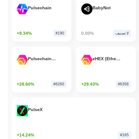
Pulsechain
BabyNot
+9.34%
0.00%
لا تصنيف
#190
Pulsechain Bridged HEX (Pulsechain)
eHEX (Ethereum)
+28.60%
+29.43%
#6260
#6356
PulseX
+14.24%
#165