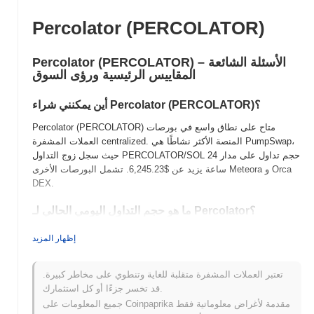
Percolator (PERCOLATOR)
Percolator (PERCOLATOR) الأسئلة الشائعة –
المقاييس الرئيسية ورؤى السوق
أين يمكنني شراء Percolator (PERCOLATOR)؟
Percolator (PERCOLATOR) متاح على نطاق واسع في بورصات
العملات المشفرة centralized. المنصة الأكثر نشاطًا هي PumpSwap،
حيث سجل زوج التداول PERCOLATOR/SOL حجم تداول على مدار 24
ساعة يزيد عن
$6,245.23
. تشمل البورصات الأخرى Meteora و Orca
DEX.
ما هو حجم التداول اليومي الحالي لـ Percolator؟
, مما
$6,683.07
اعتبارًا من آخر 24 ساعة، يبلغ حجم تداول Percolator
إظهار المزيد
يظهر انخفاضًا بنسبة
77.45%
مقارنة بالأمس. يشير هذا إلى انخفاض
قصير الأجل في نشاط التداول.
تعتبر العملات المشفرة متقلبة للغاية وتنطوي على مخاطر كبيرة.
ما هو تاريخ نطاق السعر لـ Percolator؟
قد تخسر جزءًا أو كل استثمارك.
جميع المعلومات على Coinpaprika مقدمة لأغراض معلوماتية فقط
$0.006247
أعلى سعر على الإطلاق (ATH):