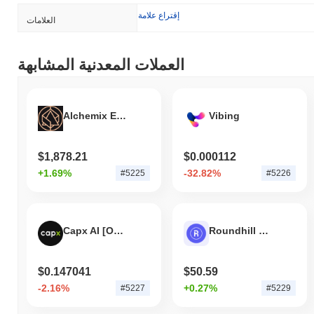
إقتراع علامة
العلامات
العملات المعدنية المشابهة
Alchemix ETH
Vibing
$1,878.21
$0.000112
+1.69%
-32.82%
#5225
#5226
Capx AI [OLD]
Roundhill Memory Tokenized ETF - Reality
$0.147041
$50.59
-2.16%
+0.27%
#5227
#5229