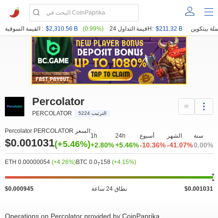
$211.32 B
قيمة التداول 24H:
(0.99%)
$2,310.56 B
القيمة السوقية :
Percolator
PERCOLATOR
الترتيب 5224
Percolator PERCOLATOR السعر:
سنة
الشهر
أسبوع
24h
1h
$0.001031
(+5.46%)
+2.80%
+5.46%
-10.36%
-41.07%
0.00%
ETH 0.00000054
(+4.26%)
BTC 0.0
158
(+4.15%)
7
$0.001031
نطاق 24 ساعة
$0.000945
Operations on Percolator provided by CoinPaprika