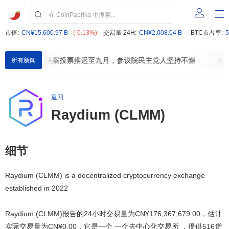
市值:
CN¥15,600.97 B
(-0.13%)
交易量 24H:
CN¥2,008.04 B
BTC市占率:
5
CLARITY法案投票推迟至九月，参议院民主党人坚持不懈
泰达
所有新闻
返回
Raydium (CLMM)
细节
Raydium (CLMM) is a decentralized cryptocurrency exchange
established in 2022
Raydium (CLMM)报告的24小时交易量为
CN¥176,367,679.00
，估计
实际交易量为
CN¥0.00
，它是一个 一个去中心化交易所 ，提供516货