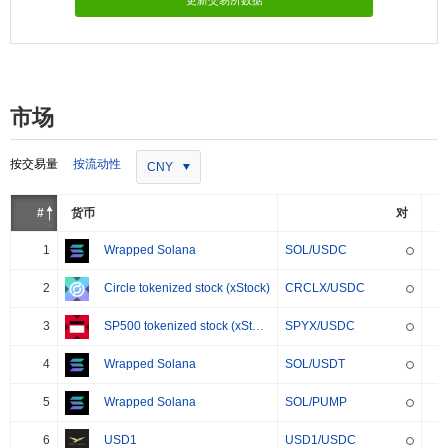
更新交易所数据
市场
按交易量
按流动性
CNY
#
货币
对
1
Wrapped Solana
SOL/USDC
2
Circle tokenized stock (xStock)
CRCLX/USDC
3
SP500 tokenized stock (xStock)
SPYX/USDC
4
Wrapped Solana
SOL/USDT
5
Wrapped Solana
SOL/PUMP
6
USD1
USD1/USDC