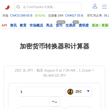
市值:
CN¥15,598.65 B
(0.01%)
交易量 24H:
CN¥627.05 B
BTC市占率:
56.
60752
371
API
资讯
教育
市场概况
亮点
货币
交易所
透明度
添加 / 更新
加密货币转换器和计算器
ZEC 兑 JPY：截至 August 9 at 7:04 AM，1 Zcash ≈
80,460.03 JPY