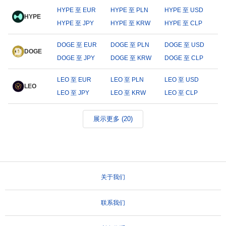
HYPE 至 EUR
HYPE 至 PLN
HYPE 至 USD
HYPE
HYPE 至 JPY
HYPE 至 KRW
HYPE 至 CLP
DOGE 至 EUR
DOGE 至 PLN
DOGE 至 USD
DOGE
DOGE 至 JPY
DOGE 至 KRW
DOGE 至 CLP
LEO 至 EUR
LEO 至 PLN
LEO 至 USD
LEO
LEO 至 JPY
LEO 至 KRW
LEO 至 CLP
展示更多 (20)
关于我们
联系我们