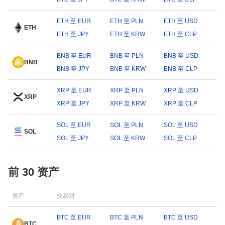
ETH 至 EUR
ETH 至 PLN
ETH 至 USD
ETH
ETH 至 JPY
ETH 至 KRW
ETH 至 CLP
BNB 至 EUR
BNB 至 PLN
BNB 至 USD
BNB
BNB 至 JPY
BNB 至 KRW
BNB 至 CLP
XRP 至 EUR
XRP 至 PLN
XRP 至 USD
XRP
XRP 至 JPY
XRP 至 KRW
XRP 至 CLP
SOL 至 EUR
SOL 至 PLN
SOL 至 USD
SOL
SOL 至 JPY
SOL 至 KRW
SOL 至 CLP
前 30 资产
资产
交易对
BTC 至 EUR
BTC 至 PLN
BTC 至 USD
BTC