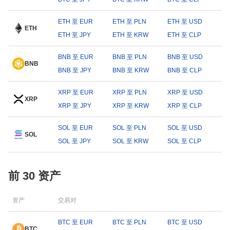
ETH 至 EUR
ETH 至 PLN
ETH 至 USD
ETH
ETH 至 JPY
ETH 至 KRW
ETH 至 CLP
BNB 至 EUR
BNB 至 PLN
BNB 至 USD
BNB
BNB 至 JPY
BNB 至 KRW
BNB 至 CLP
XRP 至 EUR
XRP 至 PLN
XRP 至 USD
XRP
XRP 至 JPY
XRP 至 KRW
XRP 至 CLP
SOL 至 EUR
SOL 至 PLN
SOL 至 USD
SOL
SOL 至 JPY
SOL 至 KRW
SOL 至 CLP
前 30 资产
资产
交易对
BTC 至 EUR
BTC 至 PLN
BTC 至 USD
BTC