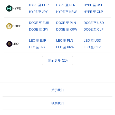
HYPE 至 EUR
HYPE 至 PLN
HYPE 至 USD
HYPE
HYPE 至 JPY
HYPE 至 KRW
HYPE 至 CLP
DOGE 至 EUR
DOGE 至 PLN
DOGE 至 USD
DOGE
DOGE 至 JPY
DOGE 至 KRW
DOGE 至 CLP
LEO 至 EUR
LEO 至 PLN
LEO 至 USD
LEO
LEO 至 JPY
LEO 至 KRW
LEO 至 CLP
展示更多 (20)
关于我们
联系我们