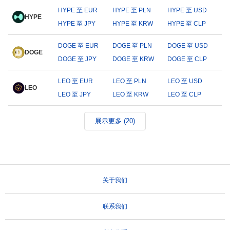
HYPE 至 EUR
HYPE 至 PLN
HYPE 至 USD
HYPE
HYPE 至 JPY
HYPE 至 KRW
HYPE 至 CLP
DOGE 至 EUR
DOGE 至 PLN
DOGE 至 USD
DOGE
DOGE 至 JPY
DOGE 至 KRW
DOGE 至 CLP
LEO 至 EUR
LEO 至 PLN
LEO 至 USD
LEO
LEO 至 JPY
LEO 至 KRW
LEO 至 CLP
展示更多 (20)
关于我们
联系我们