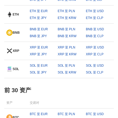
ETH 至 EUR
ETH 至 PLN
ETH 至 USD
ETH
ETH 至 JPY
ETH 至 KRW
ETH 至 CLP
BNB 至 EUR
BNB 至 PLN
BNB 至 USD
BNB
BNB 至 JPY
BNB 至 KRW
BNB 至 CLP
XRP 至 EUR
XRP 至 PLN
XRP 至 USD
XRP
XRP 至 JPY
XRP 至 KRW
XRP 至 CLP
SOL 至 EUR
SOL 至 PLN
SOL 至 USD
SOL
SOL 至 JPY
SOL 至 KRW
SOL 至 CLP
前 30 资产
资产
交易对
BTC 至 EUR
BTC 至 PLN
BTC 至 USD
BTC