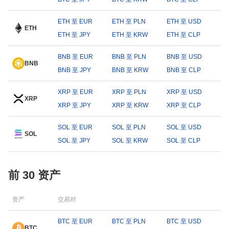
ETH 至 EUR
ETH 至 PLN
ETH 至 USD
ETH
ETH 至 JPY
ETH 至 KRW
ETH 至 CLP
BNB 至 EUR
BNB 至 PLN
BNB 至 USD
BNB
BNB 至 JPY
BNB 至 KRW
BNB 至 CLP
XRP 至 EUR
XRP 至 PLN
XRP 至 USD
XRP
XRP 至 JPY
XRP 至 KRW
XRP 至 CLP
SOL 至 EUR
SOL 至 PLN
SOL 至 USD
SOL
SOL 至 JPY
SOL 至 KRW
SOL 至 CLP
前 30 资产
资产
交易对
BTC 至 EUR
BTC 至 PLN
BTC 至 USD
BTC