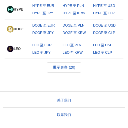
HYPE 至 EUR
HYPE 至 PLN
HYPE 至 USD
HYPE
HYPE 至 JPY
HYPE 至 KRW
HYPE 至 CLP
DOGE 至 EUR
DOGE 至 PLN
DOGE 至 USD
DOGE
DOGE 至 JPY
DOGE 至 KRW
DOGE 至 CLP
LEO 至 EUR
LEO 至 PLN
LEO 至 USD
LEO
LEO 至 JPY
LEO 至 KRW
LEO 至 CLP
展示更多 (20)
关于我们
联系我们