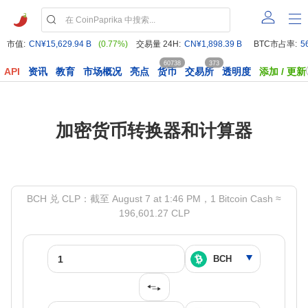
市值:
CN¥15,629.94 B
(0.77%)
交易量 24H:
CN¥1,898.39 B
BTC市占率:
5
60738
373
API
资讯
教育
市场概况
亮点
货币
交易所
透明度
添加 / 更新
加密货币转换器和计算器
BCH 兑 CLP：截至 August 7 at 1:46 PM，1 Bitcoin Cash ≈
196,601.27 CLP