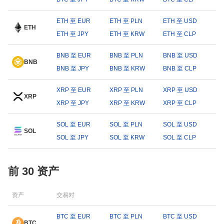
ETH 至 EUR
ETH 至 PLN
ETH 至 USD
ETH
ETH 至 JPY
ETH 至 KRW
ETH 至 CLP
BNB 至 EUR
BNB 至 PLN
BNB 至 USD
BNB
BNB 至 JPY
BNB 至 KRW
BNB 至 CLP
XRP 至 EUR
XRP 至 PLN
XRP 至 USD
XRP
XRP 至 JPY
XRP 至 KRW
XRP 至 CLP
SOL 至 EUR
SOL 至 PLN
SOL 至 USD
SOL
SOL 至 JPY
SOL 至 KRW
SOL 至 CLP
前 30 资产
资产
交易对
BTC 至 EUR
BTC 至 PLN
BTC 至 USD
BTC