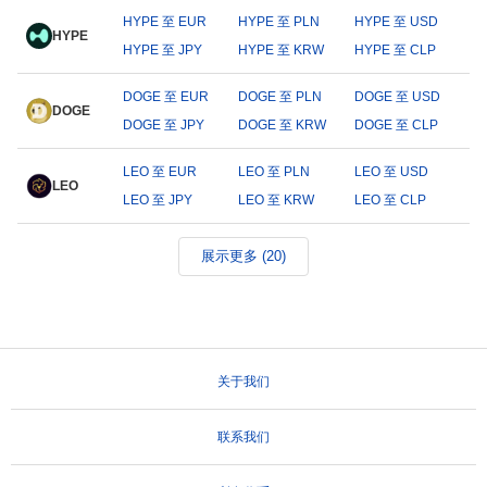
HYPE 至 EUR
HYPE 至 PLN
HYPE 至 USD
HYPE
HYPE 至 JPY
HYPE 至 KRW
HYPE 至 CLP
DOGE 至 EUR
DOGE 至 PLN
DOGE 至 USD
DOGE
DOGE 至 JPY
DOGE 至 KRW
DOGE 至 CLP
LEO 至 EUR
LEO 至 PLN
LEO 至 USD
LEO
LEO 至 JPY
LEO 至 KRW
LEO 至 CLP
展示更多 (20)
关于我们
联系我们