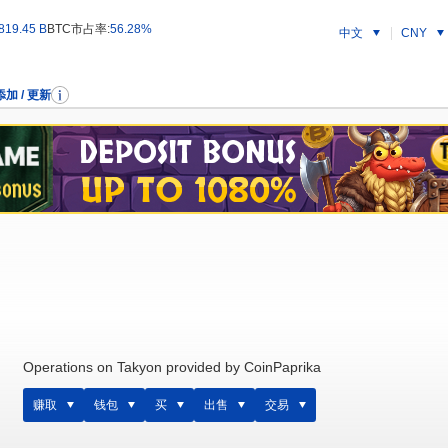
819.45 B
BTC市占率:
56.28%
中文
CNY
添加 / 更新
Operations on Takyon provided by CoinPaprika
赚取
钱包
买
出售
交易