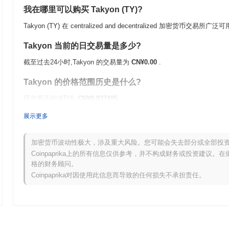
我在哪里可以购买 Takyon (TY)?
Takyon (TY) 在 centralized and decentralized 加密货币交易所广泛
Takyon 当前的日交易量是多少?
截至过去24小时,Takyon 的交易量为
CN¥0.00
.
Takyon 的价格范围历史是什么?
历史最高价(ATH):
CN¥0.037495
历史最低价(ATL):
CN¥0.00
展示更多
Takyon 目前的交易价格低于其ATH
~99.94%
.
加密货币波动性极大，涉及重大风险。您可能会失去部分或全部投
与更广泛的加密市场相比,Takyon 的表现如何?
Coinpaprika上的所有信息仅供参考，并不构成财务或投资建议
格的财务顾问。
在过去7天里,Takyon 上涨了
0.00%
,表现不及整体加密市场 其上涨了
Coinpaprika对因使用此信息而导致的任何损失不承担责任。
后。