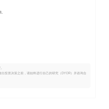
可用。
资。
。在做出投资决策之前，请始终进行自己的研究（DYOR）并咨询合
0.62%
。这表明相对于更广泛的市场势头,TY 的价格走势暂时滞