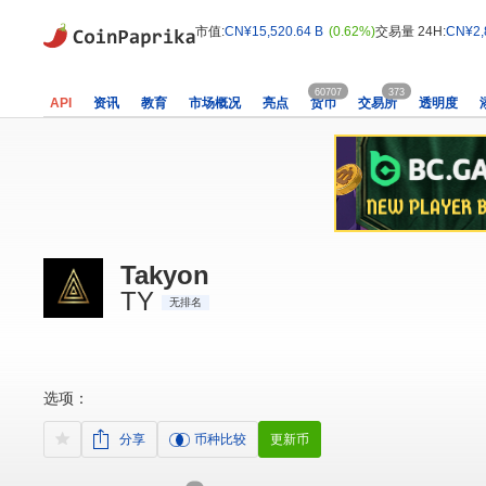
市值:
CN¥15,520.64 B
(0.62%)
交易量 24H:
CN¥2,
60707
373
API
资讯
教育
市场概况
亮点
货币
交易所
透明度
Takyon
TY
无排名
选项：
分享
币种比较
更新币