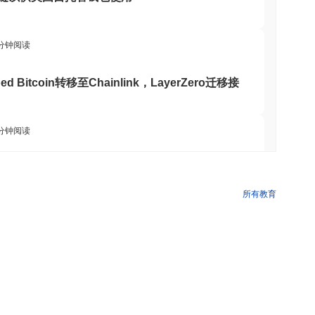
 分钟阅读
d Bitcoin转移至Chainlink，LayerZero迁移接
 分钟阅读
ETF持仓，将质押以太坊投资增加三倍
所有教育
 分钟阅读
年第二季度增长放缓至1.5%
 分钟阅读