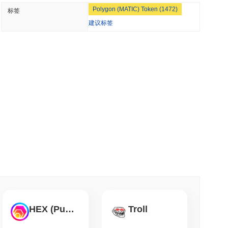
Polygon (MATIC) Token (1472)
标签
洲现金基金引入以太坊
建议标签
 分钟阅读
决于参议院休会前的四天窗口
钟阅读
BVNK进入稳定币市场
钟阅读
，集中交易所交易量下降
HEX (Pulsechain)
Troll