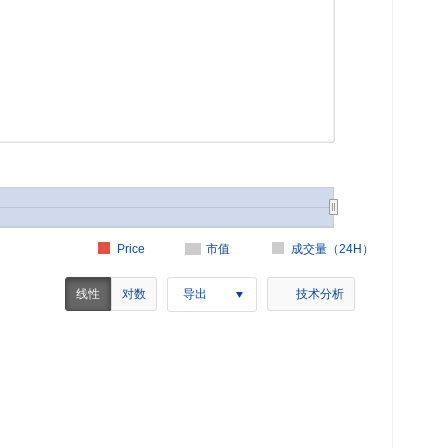
Price
市值
成交量（24H）
线性
对数
导出
技术分析