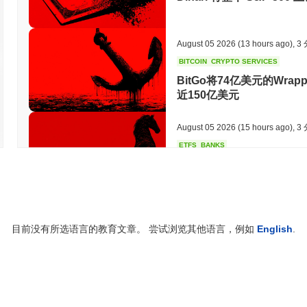
August 05 2026
(13 hours ago)
,
3
BITCOIN
CRYPTO SERVICES
BitGo将74亿美元的Wrappe
近150亿美元
August 05 2026
(15 hours ago)
,
3
ETFS
BANKS
意大利最大银行削减比特币
August 05 2026
(17 hours ago)
,
3
目前没有所选语言的教育文章。 尝试浏览其他语言，例如
English
.
ECONOMIC DATA
WEB3
美国GDP数据上链，2026
August 05 2026
(19 hours ago)
,
3