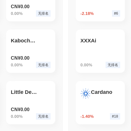
CN¥0.00
August 04 2026
(1 day ago)
,
3 分
0.00%
-2.18%
无排名
#6
BITCOIN
HACKERS
2021年Coldcard固
Kabocha Protocol
XXXAi
CN¥0.00
0.00%
0.00%
无排名
无排名
Little Demon
Cardano
CN¥0.00
0.00%
-1.40%
无排名
#18