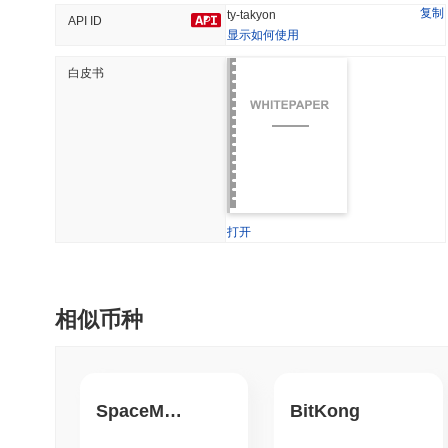
复制
ty-takyon
API ID
显示如何使用
白皮书
趋势
最近添加
Hyperliquid
SACOIN
#10
#5462
-0.02%
-2.01%
打开
相似币种
SpaceMonkey
BitKong