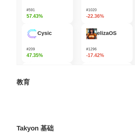
#591
#1020
57.43%
-22.36%
Cysic
elizaOS
#209
#1296
47.35%
-17.42%
Hashflow
Ucan fix life in1day
教育
#1136
#1689
35.21%
-15.37%
FUNToken
Stafi
Takyon 基础
#370
#1831
31%
-15.14%