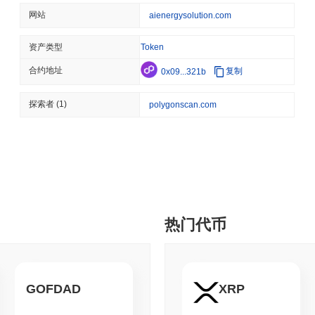
TOKENIZATION
BLACKROCK
网站
aienergysolution.com
黑石将3110亿美元的欧
资产类型
Token
合约地址
复制
0x09...321b
August 05 2026
(21 hours ago)
,
3
CRYPTO REGULATIONS
USA
探索者
(1)
polygonscan.com
CLARITY法案的命运取
August 04 2026
(1 day ago)
,
3 分
STABLECOIN
PAYMENTS
万事达卡以18亿美元收购
热门代币
August 04 2026
(1 day ago)
,
3 分
DEFI
TRADING
链上交易占据创纪录份额
GOFDAD
XRP