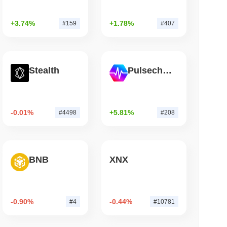
钟阅读
+3.74%
+1.78%
#159
#407
件漏洞仍在耗尽比特币钱包
Stealth
Pulsechain
-0.01%
+5.81%
#4498
#208
BNB
XNX
-0.90%
-0.44%
#4
#10781