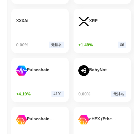
XXXAi
XRP
0.00%
+1.49%
无排名
#6
Pulsechain
BabyNot
+4.19%
0.00%
#191
无排名
Pulsechain Bridged HEX (Pulsechain)
eHEX (Ethereum)