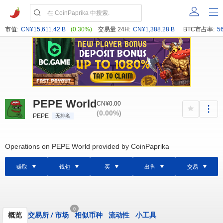
市值:
CN¥15,611.42 B
(0.30%)
交易量 24H:
CN¥1,388.28 B
BTC市占率:
5
PEPE World
CN¥0.00
(0.00%)
PEPE
无排名
Operations on PEPE World provided by CoinPaprika
赚取
钱包
买
出售
交易
0
概览
交易所
/
市场
相似币种
流动性
小工具