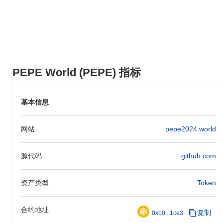
PEPE世界通过其独特的社区驱动代币经济学和对表情包文化整合
的关注，与其他加密货币区分开来。与许多数字资产不同，PEPE
世界利用突出的技术创建一个充满活力的生态系统，用户可以参与
现实世界的用例，例如参加社区活动和赚取奖励。这种方法不仅促
进了强大的社区纽带，还增强了代币的实用性，相较于传统加密货
币更具优势。
PEPE World (PEPE) 指标
你可以用PEPE世界做什么？
PEPE世界（pepe-pepe-world）主要用于其生态系统内的治理，允
基本信息
许代币持有者参与决策过程。此外，它还作为一种实用代币，用于
访问PEPE世界平台上的独家功能和服务。用户还可以与NFT和
DeFi应用互动，利用代币进行各种交互和交易。
网站
pepe2024.world
PEPE世界仍然活跃或相关吗？
源代码
github.com
PEPE世界（pepe-pepe-world）目前仍然活跃并且仍在交易，持续
的开发更新表明项目背后有一个致力的团队。活跃的社区存在通过
定期的社交媒体互动和论坛参与得以体现。这不是一个不活跃或被
资产类型
Token
遗弃的项目，最新的信息可在他们的官方网站
https://pepe2024.world上验证。
合约地址
复制
0xb0...1ce3
PEPE世界是为谁设计的？