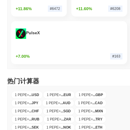
+11.86%
+11.60%
#6472
#6208
PulseX
+7.00%
#163
热门计算器
1 PEPE
=
...
USD
1 PEPE
=
...
EUR
1 PEPE
=
...
GBP
1 PEPE
=
...
JPY
1 PEPE
=
...
AUD
1 PEPE
=
...
CAD
1 PEPE
=
...
CHF
1 PEPE
=
...
SGD
1 PEPE
=
...
MXN
1 PEPE
=
...
RUB
1 PEPE
=
...
ZAR
1 PEPE
=
...
TRY
1 PEPE
=
...
SEK
1 PEPE
=
...
NOK
1 PEPE
=
...
ETH