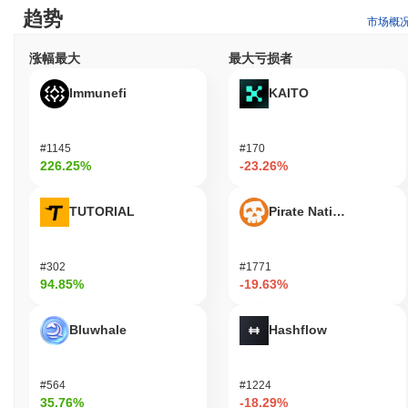
趋势
我在哪里可以购买 PEPE World (PEPE)?
市场概
PEPE World (PEPE) 在 centralized and decentralized 加密货币交
涨幅最大
最大亏损者
易所广泛可用。
Immunefi
KAITO
PEPE World 当前的日交易量是多少?
截至过去24小时,PEPE World 的交易量为
CN¥0.00
.
#1145
#170
226.25%
-23.26%
PEPE World 的价格范围历史是什么?
历史最高价(ATH):
¥0.0
121
8
TUTORIAL
Pirate Nation Token
历史最低价(ATL):
CN¥0.00
PEPE World 目前的交易价格低于其ATH
~99.71%
.
#302
#1771
94.85%
-19.63%
与更广泛的加密市场相比,PEPE World 的表现如何?
在过去7天里,PEPE World 上涨了
0.00%
,表现不及整体加密市场
Bluwhale
Hashflow
其上涨了
0.30%
。这表明相对于更广泛的市场势头,PEPE 的价格
走势暂时滞后。
#564
#1224
35.76%
-18.29%