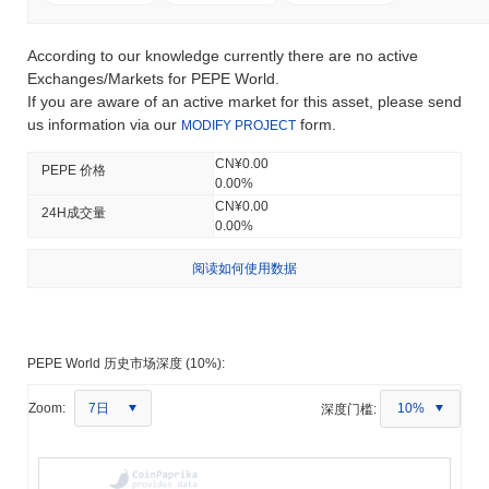
According to our knowledge currently there are no active
Exchanges/Markets for PEPE World.
If you are aware of an active market for this asset, please send
us information via our
form.
MODIFY PROJECT
CN¥0.00
PEPE 价格
0.00%
CN¥0.00
24H成交量
0.00%
阅读如何使用数据
PEPE World 历史市场深度 (10%):
7日
Zoom:
深度门槛:
10%