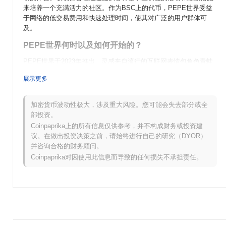
来培养一个充满活力的社区。作为BSC上的代币，PEPE世界受益
于网络的低交易费用和快速处理时间，使其对广泛的用户群体可
及。
PEPE世界何时以及如何开始的？
PEPE世界于2023年推出，灵感来自流行的互联网表情包角色青蛙
佩佩。该项目由一组匿名开发者创建，旨在构建一个社区驱动的加
展示更多
密货币。由于其基于表情包的起源，该币迅速引起关注，并在推出
后不久在多个去中心化交易所上市。其早期发展的一个重要事件是
社区的快速增长，这帮助提升了其在加密领域的可见度。
加密货币波动性极大，涉及重大风险。您可能会失去部分或全
部投资。
PEPE世界接下来有什么计划？
Coinpaprika上的所有信息仅供参考，并不构成财务或投资建
PEPE世界正在为一个激动人心的阶段做准备，路线图上有几个关
议。在做出投资决策之前，请始终进行自己的研究（DYOR）
键发展。该项目计划通过推出一个专为表情包代币量身定制的去中
并咨询合格的财务顾问。
心化交易所（DEX）来扩展其生态系统，增强社区的流动性和交易
Coinpaprika对因使用此信息而导致的任何损失不承担责任。
选项。此外，PEPE世界还将推出质押机制，允许持有者赚取奖励
并积极参与治理决策。社区还专注于与其他基于表情包的项目增加
合作，以促进一个充满活力和互联的表情包经济。这些即将推出的
功能和社区目标旨在巩固PEPE世界在加密领域的地位，并推动其
作为表情包代币领域关键参与者的演变。
PEPE世界有什么独特之处？