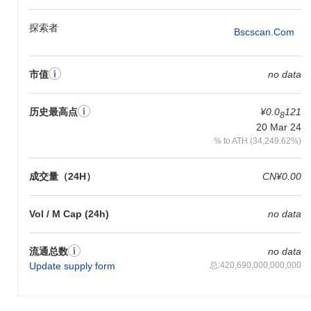
PEPE世界（pepe-pepe-world）主要为一个小众的表情包爱好者和
收藏家社区设计。它面向对数字收藏品和表情包文化感兴趣的活跃
探索者
Bscscan.com
受众，提供一个交易和参与基于表情包资产的平台。这个生态系统
非常适合欣赏幽默与数字所有权结合的用户，而不是专注于开发
者、投资者或传统DeFi用户。
市值
no data
PEPE世界是如何保障安全的？
历史最高点
¥0.0
121
PEPE世界使用权益证明（PoS）共识机制来保障其网络安全，验
8
证者根据他们持有的代币数量和愿意作为抵押“质押”的代币进行选
20 Mar 24
择。这种方法通过激励验证者诚实行事来增强网络安全，因为恶意
% to ATH (34,249.62%)
行为可能导致他们质押的代币损失，从而确保强大的区块链保护。
成交量（24H）
CN¥0.00
PEPE世界是否面临任何争议或风险？
截至目前，没有广泛报道的争议、黑客攻击或与PEPE世界（pepe-
pepe-world）特别相关的法律问题。然而，像许多表情包币一样，
Vol / M Cap (24h)
no data
它可能会面临极端波动和投机交易风险，投资者应对此保持谨慎。
在投资新或不太知名的加密货币时，始终进行彻底的研究并保持谨
流通总数
no data
慎。
Update supply form
总:420,690,000,000,000
PEPE World (PEPE) 常见问题 – 关键指标与市
场洞察