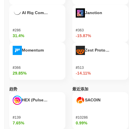
AI Rig Complex
Janction
#286
#363
31.4%
-15.87%
Momentum
Zest Protocol
#366
#513
29.85%
-14.11%
趋势
最近添加
HEX (Pulsechain)
SACOIN
#139
#10286
7.65%
0.99%