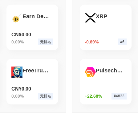
August 06 2026
(1 day ago)
,
3 分
BITCOIN
HACKERS
Earn Defi Coin
XRP
Boltz 在 AI 攻击者
CN¥0.00
0.00%
-0.89%
无排名
#6
FreeTrump
Pulsechain Bridged HEX (Pulsechain)
CN¥0.00
0.00%
+22.68%
无排名
#4823