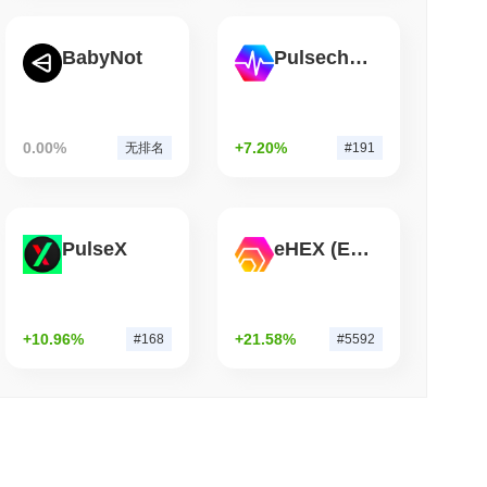
钟阅读
BabyNot
Pulsechain
超越其团队后关闭了自己的比特币桥接
0.00%
+7.20%
无排名
#191
PulseX
eHEX (Ethereum)
+10.96%
+21.58%
#168
#5592