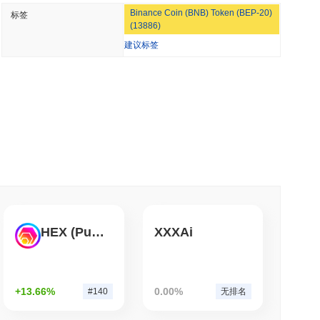
Binance Coin (BNB) Token (BEP-20)
标签
币交易所广泛可用。
在大约一天内发现85个关键漏洞
(13886)
建议标签
钟阅读
时Visa消费能力
钟阅读
，但零售买家每年限额3700美元
涨了
0.47%
。这表明相对于更广泛的市场势头,NERO 的价格走势
HEX (Pulsechain)
XXXAi
钟阅读
理提供稳定币钱包以支付 API
+13.66%
0.00%
#140
无排名