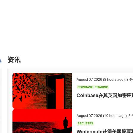
持有者能够积极参与决策过程。这种治理模式促进了强大的社区参与，
心化应用程序和平台的战略合作伙伴关系得到了进一步丰富，增强了互操作
具，包括SDK和API，促进区块链领域的无缝集成和创新。这些元素共同
献，使其成为一个多功能和社区驱动的项目。
你可以用Nero Token做什么？
Nero Token在其生态系统中具有多种实用功能。它主要用于交易
（dApps）进行交互。Nero Token的持有者可以参与质押，这
与治理活动，允许他们对影响项目未来方向的提案进行投票。 对于开发者而
资讯
生态系统内的创新。该代币还用于各种链下应用程序，例如为持有或交易N
况
多种钱包和市场，便于参与者使用Nero Token进行这些功能，增强
Nero Token仍然活跃或相关吗？
August 07 2026
(8 hours ago)
,
3 
Nero Token通过2023年9月宣布的最新治理提案保持活跃，旨
COINBASE
TRADING
中心化金融（DeFi）中的使用案例。该项目与多个去中心化应用程序保持
Coinbase在其英国加密
贷和质押。 此外，该代币在多个交易所上市，确保了交易者和投资者
区讨论反映出持续的兴趣和参与。这些指标支持其在DeFi领域的持续相关
户群的需求。
August 07 2026
(10 hours ago)
,
3
Nero Token是为谁设计的？
SEC
ETFS
Nero Token是为开发者和消费者设计的，使他们能够有效地与去
Wintermute获得美国