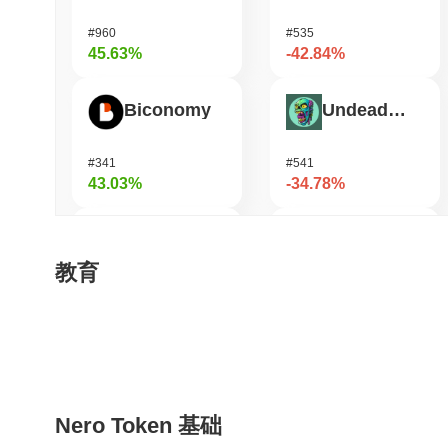
#960
#535
45.63%
-42.84%
Biconomy
Undeads Games
#341
#541
43.03%
-34.78%
Shardeum
Bless
教育
#1698
#466
35.71%
-26.14%
ETHGas
Pirate Nation Token
Nero Token 基础
#336
#1793
34.17%
-20.75%