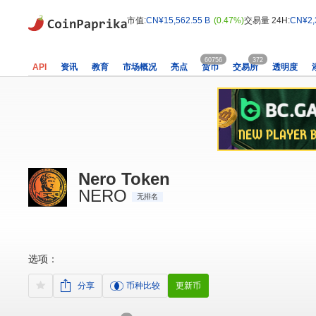
市值:
CN¥15,562.55 B
(0.47%)
交易量 24H:
CN¥2,
60756
372
API
资讯
教育
市场概况
亮点
货币
交易所
透明度
Nero Token
NERO
无排名
选项：
分享
币种比较
更新币