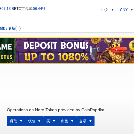
307.13 B
BTC市占率:
56.44%
中文
CNY
添加 / 更新
Operations on Nero Token provided by CoinPaprika
赚取
钱包
买
出售
交易