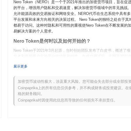
Nero Token（NERO）是一个于2021年推出的加密货币项目，
的平台，增强用户隐私和交易速度，解决加密货币领域中的常见挑战。 N
允许能源高效的交易验证和网络安全。NERO代币在生态系统中具有
平台发展和未来方向相关的决策过程。 Nero Token的独特之处
都易于访问。这种对隐私和可用性的重视使Nero Token在不断发
易解决方案的个人需求。
Nero Token是何时以及如何开始的？
Nero Token于2021年3月起源，当时创始团队发布了白皮书，概
发者和早期用户实验平台的功能和特性。在成功测试后，主网于2021
一个去中心化的生态系统，旨在增强用户隐私和交易效率。Nero Toke
展示更多
一步开发和社区参与提供资金。这些基础步骤为Nero Token的增
Nero Token接下来有什么计划？
加密货币波动性极大，涉及重大风险。您可能会失去部分或全部投
根据官方更新，Nero Token正在为计划于2024年第一季度进行
Coinpaprika上的所有信息仅供参考，并不构成财务或投资建议
引入新功能，改善用户体验和整体网络性能。此外，团队正在进行战
格的财务顾问。
扩展生态系统并增加采用率。治理决策也在计划中，社区投票定于20
Coinpaprika对因使用此信息而导致的任何损失不承担责任。
代币的实用性并巩固其在市场中的地位，进展将通过他们的官方沟通
Nero Token的独特之处是什么？
Nero Token通过其独特的二层架构脱颖而出，该架构提高了交易
片技术，允许交易的并行处理，从而显著提高可扩展性和效率。 此外，N