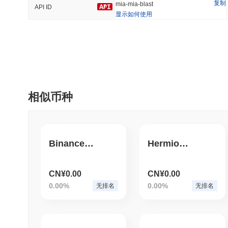
复制
mia-mia-blast
API ID
显示如何使用
趋势
最近添加
HEX (Pulsechain)
SACOIN
#139
#10271
7.71%
0.74%
相似币种
Binance Inu
HermioneGrangerClintonAmberAmyRose9Inu
CN¥0.00
CN¥0.00
0.00%
0.00%
无排名
无排名