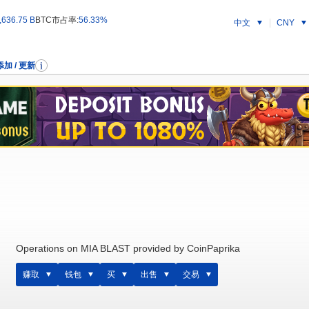
636.75 B
BTC市占率:
56.33%
中文
CNY
添加 / 更新
Operations on MIA BLAST provided by CoinPaprika
赚取
钱包
买
出售
交易