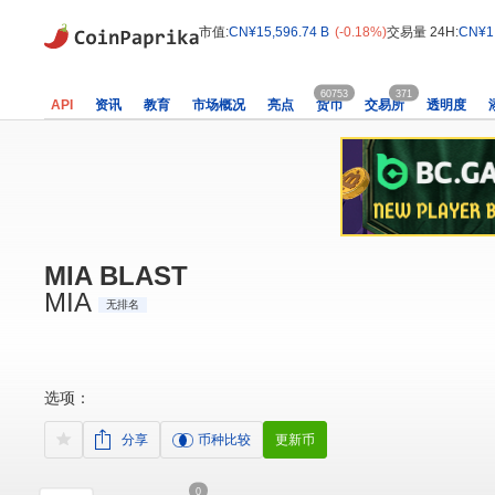
市值:
CN¥15,596.74 B
(-0.18%)
交易量 24H:
CN¥1,
60753
371
API
资讯
教育
市场概况
亮点
货币
交易所
透明度
MIA BLAST
MIA
无排名
选项：
分享
币种比较
更新币
0