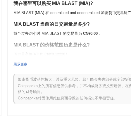
我在哪里可以购买 MIA BLAST (MIA)?
MIA BLAST (MIA) 在 centralized and decentralized 加密货币交
MIA BLAST 当前的日交易量是多少?
截至过去24小时,MIA BLAST 的交易量为
CN¥0.00
.
MIA BLAST 的价格范围历史是什么?
历史最高价(ATH):
CN¥0.122207
历史最低价(ATL):
CN¥0.00
展示更多
MIA BLAST 目前的交易价格低于其ATH
~100.00%
.
加密货币波动性极大，涉及重大风险。您可能会失去部分或全部投
与更广泛的加密市场相比,MIA BLAST 的表现如何?
Coinpaprika上的所有信息仅供参考，并不构成财务或投资建议
格的财务顾问。
在过去7天里,MIA BLAST 上涨了
0.00%
,表现优于整体加密市场 其下
Coinpaprika对因使用此信息而导致的任何损失不承担责任。
现强劲。