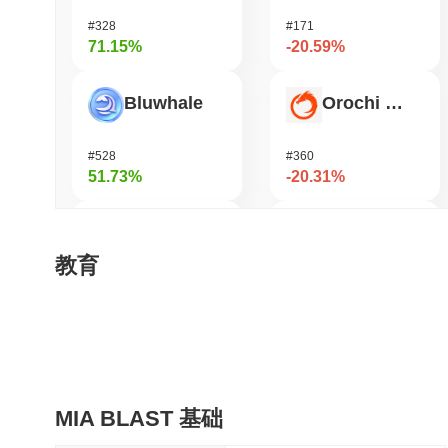
#328
#171
71.15%
-20.59%
Bluwhale
Orochi Network
#528
#360
51.73%
-20.31%
AI Rig Complex
OVERTAKE
教育
#271
#867
37.5%
-18.4%
Momentum
Helium
MIA BLAST 基础
#361
#448
34.63%
-17.71%