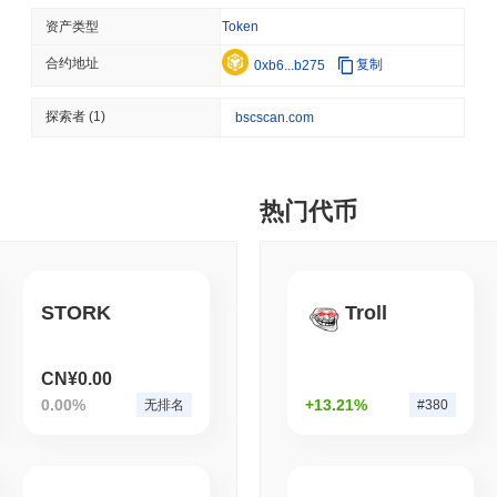
CRYPTO REGULATIONS
US REGULA
资产类型
Token
CLARITY法案在八月休
合约地址
复制
0xb6...b275
August 07 2026
(1 day ago)
,
3 分
探索者
(1)
bscscan.com
TOKENIZATION
BANKS
富国银行加入银行竞赛以
热门代币
August 07 2026
(1 day ago)
,
3 分
STABLECOIN
JAPAN
JPYC融资3800万美元，物
STORK
Troll
CN¥0.00
August 07 2026
(1 day ago)
,
3 分
0.00%
+13.21%
无排名
#380
BITCOIN
HACKERS
'极其糟糕': 比特币红队