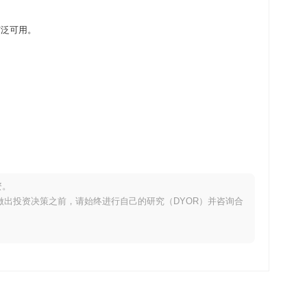
易所广泛可用。
资。
。在做出投资决策之前，请始终进行自己的研究（DYOR）并咨询合
跌了
0.18%
。这表明相对于更广泛的市场势头,MIA 的价格走势表