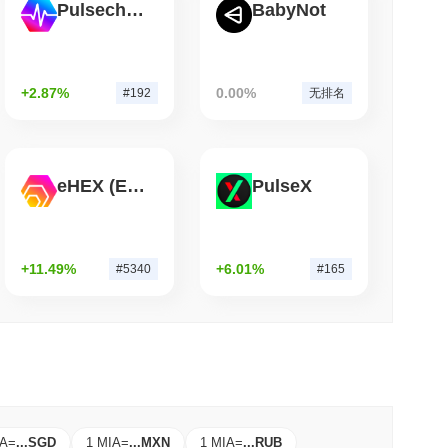
Pulsechain
BabyNot
钟阅读
时Visa消费能力
+2.87%
0.00%
#192
无排名
eHEX (Ethereum)
PulseX
+11.49%
+6.01%
#5340
#165
IA
=
...
SGD
1 MIA
=
...
MXN
1 MIA
=
...
RUB