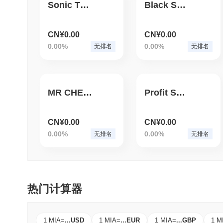
Sonic The Hedge Fund
Black Shiba Inu
CN¥0.00
CN¥0.00
0.00%
0.00%
无排名
无排名
MR CHEDDA
Profit Spotter Bot
CN¥0.00
CN¥0.00
0.00%
0.00%
无排名
无排名
热门计算器
1 MIA
=
...
USD
1 MIA
=
...
EUR
1 MIA
=
...
GBP
1 M