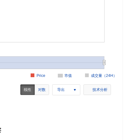
Price
市值
成交量（24H）
线性
对数
导出
技术分析
察