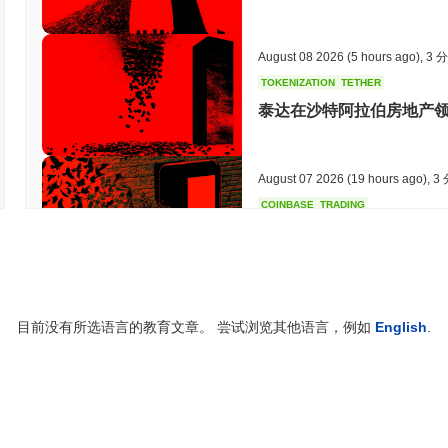
August 08 2026
(5 hours ago)
,
3 
TOKENIZATION
TETHER
泰达在沙特阿拉伯房地产
August 07 2026
(19 hours ago)
,
3
COINBASE
TRADING
Coinbase在其英国加密
August 07 2026
(21 hours ago)
,
3
目前没有所选语言的教育文章。 尝试浏览其他语言，例如
English
.
SEC
ETFS
Wintermute获得美国
August 07 2026
(23 hours ago)
,
3