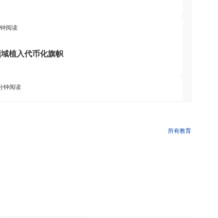
分钟阅读
领域植入代币化旗帜
 分钟阅读
应用中增加华尔街，提供4,000只股票
所有教育
 分钟阅读
股票和加密ETF经纪交易商许可证
 分钟阅读