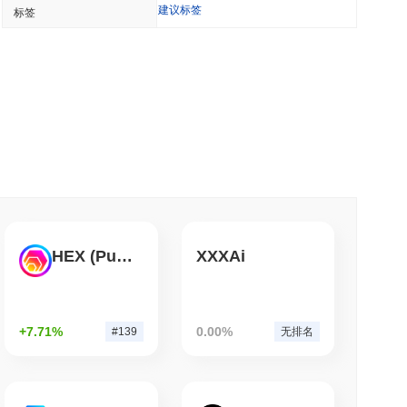
TORS
建议标签
标签
会临近时停滞不前
钟阅读
代币化存款
钟阅读
流巨头AZ-COM Maruwa押注日元稳定币
HEX (Pulsechain)
XXXAi
钟阅读
+7.71%
0.00%
#139
无排名
在大约一天内发现85个关键漏洞