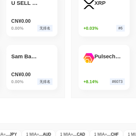
U SELL U GAY
XRP
August 06 2026
(1 day ago)
,
3 分
STABLECOINS
VISA
西联汇款将美元汇款转化为即
CN¥0.00
0.00%
+0.03%
无排名
#6
Sam Bankman-Fraud
Pulsechain Bridged HEX (Pulsechain)
CN¥0.00
0.00%
+8.14%
无排名
#6073
IA
=
...
JPY
1 MIA
=
...
AUD
1 MIA
=
...
CAD
1 MIA
=
...
CHF
1 M