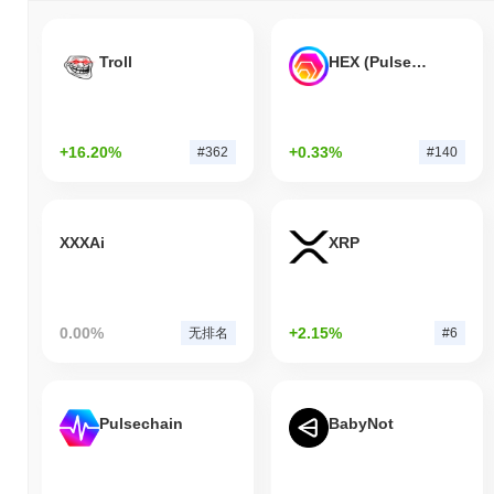
Troll
HEX (Pulsechain)
+16.20%
+0.33%
#362
#140
XXXAi
XRP
0.00%
+2.15%
无排名
#6
Pulsechain
BabyNot