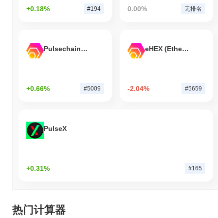
+0.18%
0.00%
#194
无排名
Pulsechain Bridged HEX (Pulsechain)
eHEX (Ethereum)
+0.66%
-2.04%
#5009
#5659
PulseX
+0.31%
#165
热门计算器