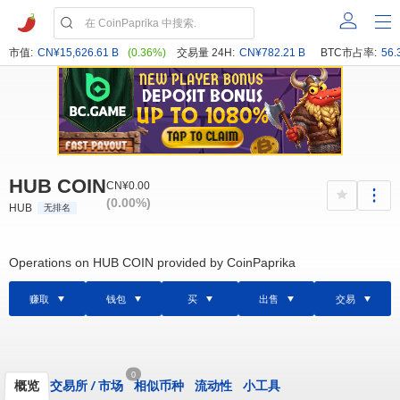
市值:
CN¥15,626.61 B
(0.36%)
交易量 24H:
CN¥782.21 B
BTC市占率:
56.
HUB COIN
CN¥0.00
(0.00%)
HUB
无排名
Operations on HUB COIN provided by CoinPaprika
赚取
钱包
买
出售
交易
0
概览
交易所
/
市场
相似币种
流动性
小工具