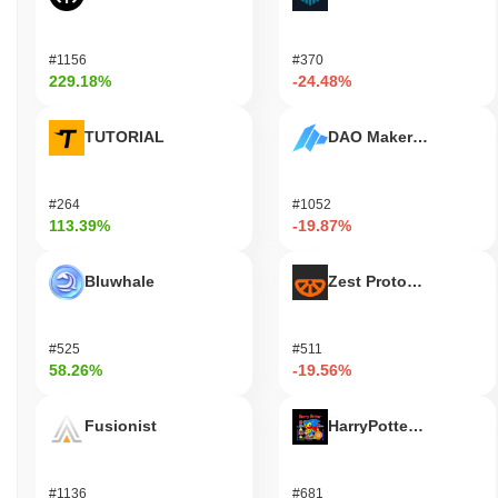
#1156
#370
229.18%
-24.48%
TUTORIAL
DAO Maker Token
#264
#1052
113.39%
-19.87%
Bluwhale
Zest Protocol
#525
#511
58.26%
-19.56%
Fusionist
HarryPotterObamaSoni
#1136
#681