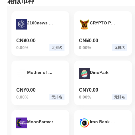
相似币种
2100news Coins Index Fund
CRYPTO PHOENIX
CN¥0.00
CN¥0.00
0.00%
0.00%
无排名
无排名
Mother of Bitcoin
DinoPark
CN¥0.00
CN¥0.00
0.00%
0.00%
无排名
无排名
MoonFarmer
Iron Bank EURO