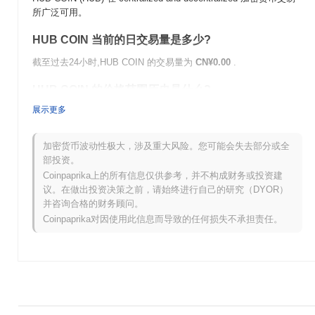
所广泛可用。
HUB COIN 当前的日交易量是多少?
截至过去24小时,HUB COIN 的交易量为
CN¥0.00
.
HUB COIN 的价格范围历史是什么?
展示更多
历史最高价(ATH):
CN¥57.53
历史最低价(ATL):
CN¥0.00
加密货币波动性极大，涉及重大风险。您可能会失去部分或全
HUB COIN 目前的交易价格低于其ATH
~100.00%
.
部投资。
Coinpaprika上的所有信息仅供参考，并不构成财务或投资建
与更广泛的加密市场相比,HUB COIN 的表现如何?
议。在做出投资决策之前，请始终进行自己的研究（DYOR）
并咨询合格的财务顾问。
在过去7天里,HUB COIN 上涨了
0.00%
,表现不及整体加密市场 其
上涨了
0.36%
。这表明相对于更广泛的市场势头,HUB 的价格走势
Coinpaprika对因使用此信息而导致的任何损失不承担责任。
暂时滞后。