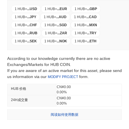
1 HUB
=
...
USD
1 HUB
=
...
EUR
1 HUB
=
...
GBP
1 HUB
=
...
JPY
1 HUB
=
...
AUD
1 HUB
=
...
CAD
1 HUB
=
...
CHF
1 HUB
=
...
SGD
1 HUB
=
...
MXN
1 HUB
=
...
RUB
1 HUB
=
...
ZAR
1 HUB
=
...
TRY
1 HUB
=
...
SEK
1 HUB
=
...
NOK
1 HUB
=
...
ETH
According to our knowledge currently there are no active
Exchanges/Markets for HUB COIN.
If you are aware of an active market for this asset, please send
us information via our
form.
MODIFY PROJECT
CN¥0.00
HUB 价格
0.00%
CN¥0.00
24H成交量
0.00%
阅读如何使用数据