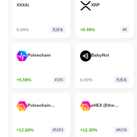
XXXAi
XRP
0.00%
+0.49%
无排名
#6
Pulsechain
BabyNot
+5.59%
0.00%
#191
无排名
Pulsechain Bridged HEX (Pulsechain)
eHEX (Ethereum)
+12.60%
+12.30%
#5263
#6226