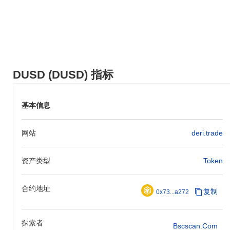
年中。这些举措旨在扩展DUSD的生态系统，并增加其在更广泛加
密市场中的实用性。对这些里程碑的进展将通过官方沟通渠道进行
监测，确保在开发过程中保持透明和社区参与。
DUSD的独特之处是什么？
DUSD通过其独特的架构作为去中心化稳定币而脱颖而出，建立在
DUSD (DUSD) 指标
强调安全性和可扩展性的强大区块链框架上。其设计结合了先进的
价格稳定机制，利用算法调整和抵押策略，确保抵御市场波动的韧
性。 此外，DUSD支持跨链互操作性，允许在多个区块链网络之间
基本信息
进行无缝交易，从而增强其实用性和可访问性。生态系统通过与各
种DeFi平台和交易所的战略合作关系得以丰富，促进流动性并扩展
其用例。 DUSD还具有以社区为驱动的治理模型，赋予代币持有者
网站
deri.trade
参与决策过程的权力，培养对项目长期愿景的归属感和一致性。这
些元素共同促进了DUSD在不断发展的数字货币领域中的独特角
色，使其成为寻求交易稳定性的用户的可靠选择。
资产类型
Token
你可以用DUSD做什么？
合约地址
DUSD代币在其生态系统中具有多种实用功能。主要用于交易和费
复制
0x73...a272
用，使用户能够发送价值并与去中心化应用（dApps）互动。持有
者可以质押DUSD以帮助保护网络，这也可能提供奖励机会，具体
取决于现有机制。此外，DUSD还可能促进治理参与，使持有者能
探索者
Bscscan.com