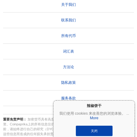
关于我们
联系我们
所有代币
词汇表
方法论
隐私政策
服务条款
辣椒饼干
我们使用 cookies 来改善您的浏览体验。
...
More
重要免责声明：
加密货币具有高度波动性，存在重大风险。您可能会损失部分或全部投
资。Coinpaprika上的所有信息仅供参考，不构成财务或投资建议。在做出投资决策之
前，请始终进行自己的研究（DYOR）并咨询合格的财务顾问。Coinpaprika不对因使用
关闭
这些信息而造成的任何损失承担责任。