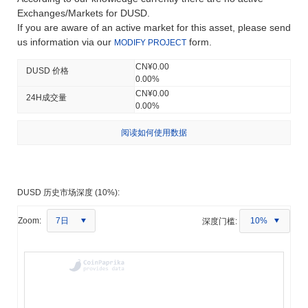
Exchanges/Markets for DUSD.
If you are aware of an active market for this asset, please send
us information via our
form.
MODIFY PROJECT
CN¥0.00
DUSD 价格
0.00%
CN¥0.00
24H成交量
0.00%
阅读如何使用数据
DUSD 历史市场深度 (10%):
7日
Zoom:
深度门槛:
10%