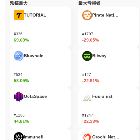
定的价值，适合日常交易、汇款和作为价值储存。 为了支持用户，
涨幅最大
最大亏损者
DUSD提供各种工具和资源，包括便于访问和管理资金的钱包。此
外，它可能提供API和SDK，以便于集成到现有金融系统和应用
TUTORIAL
Pirate Nation Token
中，增强开发者和企业的可用性。 次级参与者，如流动性提供者和
验证者，通过质押和治理机制与DUSD互动，为网络的稳定性和安
全性做出贡献。这种协作环境促进了一个强大的生态系统，确保所
#336
#1797
有用户的利益，确保流动性并维护DUSD平台的完整性。
69.69%
-29.05%
DUSD是如何保障安全的？
Bluwhale
Bitway
DUSD采用权益证明（PoS）共识机制，验证者确认交易并维护网
络的完整性。在此模型中，验证者需要质押一定数量的DUSD以参
与验证过程，这激励他们诚实行事。该协议利用先进的加密技术，
#534
#127
如椭圆曲线数字签名算法（ECDSA），确保安全认证并维护数据完
58.05%
-22.91%
整性。 为了对齐激励，网络为验证者提供质押奖励以鼓励参与，同
时对任何恶意行为或未能正确验证交易实施惩罚。这种双重机制有
OctaSpace
Fusionist
助于阻止不诚实行为并促进安全环境。 其他安全措施包括定期审计
和强大的治理框架，允许利益相关者参与决策过程。多样化的客户
端实现进一步增强了网络对潜在漏洞的抵御能力，确保DUSD交易
#1286
#1247
的安全和可靠平台。
44.81%
-22.33%
DUSD是否面临任何争议或风险？
Immunefi
Orochi Network
DUSD在其监管合规性和运营透明度方面面临审查。2023年中期，