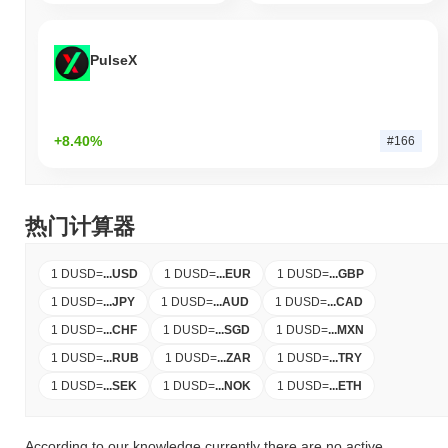
PulseX
+8.40%
#166
热门计算器
1 DUSD
=
...
USD
1 DUSD
=
...
EUR
1 DUSD
=
...
GBP
1 DUSD
=
...
JPY
1 DUSD
=
...
AUD
1 DUSD
=
...
CAD
1 DUSD
=
...
CHF
1 DUSD
=
...
SGD
1 DUSD
=
...
MXN
1 DUSD
=
...
RUB
1 DUSD
=
...
ZAR
1 DUSD
=
...
TRY
1 DUSD
=
...
SEK
1 DUSD
=
...
NOK
1 DUSD
=
...
ETH
According to our knowledge currently there are no active