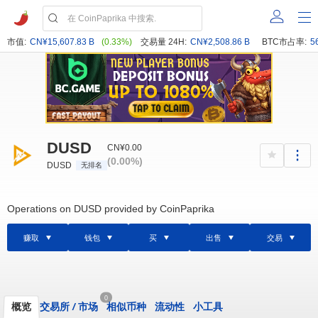
市值:
CN¥15,607.83 B
(0.33%)
交易量 24H:
CN¥2,508.86 B
BTC市占率:
5
DUSD
CN¥0.00
(0.00%)
DUSD
无排名
Operations on DUSD provided by CoinPaprika
赚取
钱包
买
出售
交易
0
概览
交易所
/
市场
相似币种
流动性
小工具