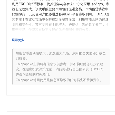
利用ERC-20代币标准，使其能够与各种去中心化应用（dApps）和
钱包无缝集成。该代币的主要作用包括促进交易、作为借贷协议中
的抵押品，以及使用户能够通过各种DeFi平台赚取利息。 DUSD因
其专注于在波动市场中保持稳定而脱颖而出，利用智能合约确保透
明性和安全性。其重要性在于能够为用户提供可靠的数字资产，可
用于交易、借贷和在快速发展的DeFi领域中赚取收益。
DUSD何时以及如何开始的？
展示更多
DUSD于2020年11月起源，当时创始团队发布了白皮书，概述了项
目的愿景和技术框架。该项目于2021年1月推出了测试网，允许开
加密货币波动性极大，涉及重大风险。您可能会失去部分或全
发者和早期用户实验其功能。经过成功测试，主网于2021年3月上
部投资。
线，标志着代币的首次公开可用。 早期开发专注于创建一种稳定且
Coinpaprika上的所有信息仅供参考，并不构成财务或投资建
去中心化的数字货币，以便在各种平台上促进交易。DUSD的初始
议。在做出投资决策之前，请始终进行自己的研究（DYOR）
分配通过公平启动模型于2021年4月进行，确保代币对广泛受众可
并咨询合格的财务顾问。
用，而不受传统筹款方法的限制。这些基础步骤为DUSD的增长和
Coinpaprika对因使用此信息而导致的任何损失不承担责任。
融入更广泛的加密货币生态系统奠定了基础。
DUSD接下来有什么计划？
根据官方更新，DUSD正在为一项重大协议升级做准备，旨在增强
其可扩展性和性能，计划于2024年第一季度进行。预计此次升级将
引入新功能，以提高交易效率和用户体验。此外，DUSD还积极寻
求与多个去中心化金融（DeFi）平台的合作，集成时间表定于2024