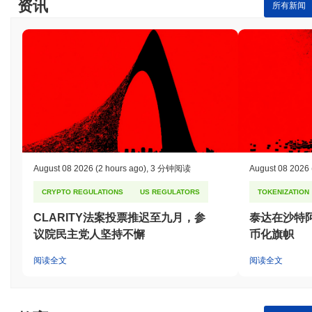
资讯
所有新闻
历史最高价(ATH):
¥0.0
134
7
历史最低价(ATL):
CN¥0.00
DUSD 目前的交易价格低于其ATH
~99.93%
.
与更广泛的加密市场相比,DUSD 的表现如何?
在过去7天里,DUSD 上涨了
0.00%
,表现不及整体加密市场 其上涨
了
0.33%
。这表明相对于更广泛的市场势头,DUSD 的价格走势暂
时滞后。
August 08 2026
(2 hours ago)
,
3 分钟阅读
August 08 2026
CRYPTO REGULATIONS
US REGULATORS
TOKENIZATION
CLARITY法案投票推迟至九月，参
泰达在沙特
议院民主党人坚持不懈
币化旗帜
阅读全文
阅读全文