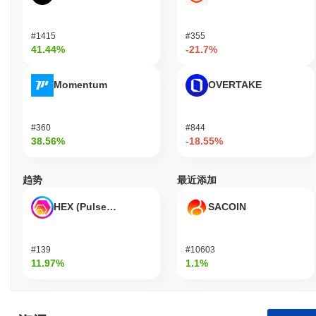
关于DUSD的支持，特别是支持其价值的储备，提出了担忧。这引
发了对其稳定性和潜在监管行动的质疑，尤其是在全球当局加大对
稳定币的关注时。 针对这些担忧，DUSD团队启动了一系列审计，
#1415
#355
41.44%
-21.7%
以验证储备并提高透明度。他们发布了详细报告，概述了资产支持
情况，并实施了治理框架，以增强社区参与和监督。此外，他们建
立了风险管理程序，以应对持续的市场波动和监管变化。 尽管采取
Momentum
OVERTAKE
了这些措施，持续的风险包括潜在的监管审查、市场波动以及区块
链领域固有的技术脆弱性。DUSD团队继续通过定期审计、与利益
相关者的透明沟通以及遵循安全和合规的最佳实践来减轻这些风
#360
#844
险。
38.56%
-18.55%
DUSD (DUSD) 常见问题 – 关键指标与市场洞察
趋势
最近添加
我在哪里可以购买 DUSD (DUSD)?
HEX (Pulsechain)
SACOIN
DUSD (DUSD) 在 centralized and decentralized 加密货币交易所广
泛可用。
#139
#10603
DUSD 当前的日交易量是多少?
11.97%
1.1%
截至过去24小时,DUSD 的交易量为
CN¥0.00
.
DUSD 的价格范围历史是什么?