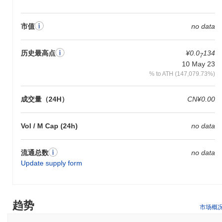
够对影响项目未来方向的提案进行投票。 对于开发者而言，DUSD
是构建dApps和集成的有价值工具，因为它可以在各种智能合约和
协议中使用。围绕DUSD的生态系统包括支持其存储和转移的钱
市值
no data
包，以及连接DUSD与其他区块链网络的桥。这种多功能性增强了
其在不同平台和应用中的可用性，使DUSD成为去中心化金融
（DeFi）领域中用户和开发者的功能性资产。
历史最高点
¥0.0
134
7
10 May 23
DUSD仍然活跃或相关吗？
% to ATH (147,079.73%)
DUSD通过最近在加密货币生态系统中的发展和集成保持活跃。截
至2023年9月，该项目宣布了一项重大升级，旨在增强其稳定性和
成交量（24H）
CN¥0.00
可用性，反映出对其发展的持续承诺。治理模型也在积极运作，社
区正在讨论和投票提案，表明参与决策的方式。 在市场存在方面，
DUSD在多个交易所上市，保持着稳定的交易量，表明投资者和用
Vol / M Cap (24h)
no data
户的持续兴趣。此外，DUSD与多个平台建立了合作关系，使其在
去中心化金融（DeFi）应用和支付解决方案中得以使用，进一步巩
流通总数
no data
固了其在更广泛加密市场中的角色。 这些指标支持DUSD在稳定币
Update supply form
领域的持续相关性，因为它适应市场需求和用户需求，同时促进社
区参与和技术进步。
DUSD是为谁设计的？
趋势
DUSD是为消费者和机构设计的，使他们能够在加密货币生态系统
市场概
中进行稳定和安全的交易。它提供了一种可靠的交换媒介，保持稳