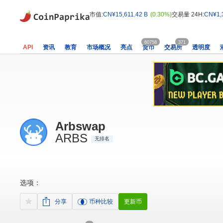
市值:
CN¥15,611.42 B
(0.30%)
交易量 24H:
CN¥1,
60758
371
API
资讯
教育
市场概况
亮点
货币
交易所
透明度
Arbswap
ARBS
无排名
选项：
分享
币种比较
更新币