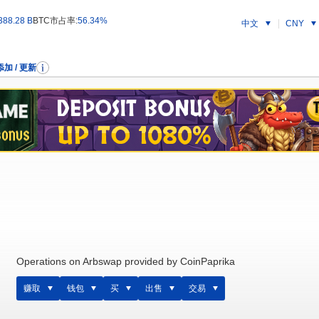
388.28 B
BTC市占率:
56.34%
中文
CNY
添加 / 更新
Operations on Arbswap provided by CoinPaprika
赚取
钱包
买
出售
交易