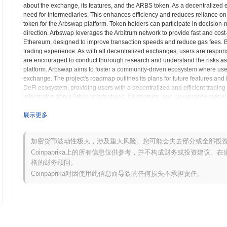
about the exchange, its features, and the ARBS token. As a decentralized 
need for intermediaries. This enhances efficiency and reduces reliance o
token for the Arbswap platform. Token holders can participate in decision
direction. Arbswap leverages the Arbitrum network to provide fast and cost-ef
Ethereum, designed to improve transaction speeds and reduce gas fees. By
trading experience. As with all decentralized exchanges, users are respon
are encouraged to conduct thorough research and understand the risks as
platform. Arbswap aims to foster a community-driven ecosystem where user
exchange. The project's roadmap outlines its plans for future features an
DeFi ecosystem, providing users with a decentralized and efficient trading
information about Arbswap's features, tokenomics, and governance model on
attract users, maintain a secure and reliable platform, and adapt to the evolv
both beginners and experienced traders in the crypto space.
展示更多
Arbswap (ARBS) 常见问题 – 关键指标与市场洞
加密货币波动性极大，涉及重大风险。您可能会失去部分或全部投
Coinpaprika上的所有信息仅供参考，并不构成财务或投资建议
我在哪里可以购买 Arbswap (ARBS)?
格的财务顾问。
Coinpaprika对因使用此信息而导致的任何损失不承担责任。
Arbswap (ARBS) 在 centralized and decentralized 加密货币交
Arbswap 当前的日交易量是多少?
截至过去24小时,Arbswap 的交易量为
CN¥0.00
.