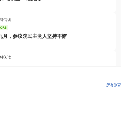
分钟阅读
TORS
至九月，参议院民主党人坚持不懈
分钟阅读
领域植入代币化旗帜
所有教育
 分钟阅读
应用中增加华尔街，提供4,000只股票
 分钟阅读