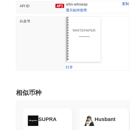
复制
arbs-arbswap
API ID
显示如何使用
白皮书
趋势
最近添加
HEX (Pulsechain)
SACOIN
#139
#10276
7.71%
0.96%
打开
相似币种
SUPRA
Husbant