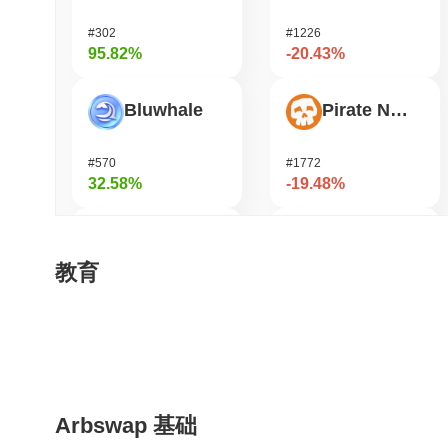
#302
#1226
95.82%
-20.43%
Bluwhale
Pirate Nation Token
#570
#1772
32.58%
-19.48%
AI Rig Complex
Janction
教育
#289
#365
30.68%
-16.16%
Momentum
OVERTAKE
Arbswap 基础
#366
#856
26.89%
-15.42%