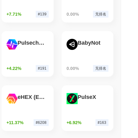
钟阅读
+7.71%
0.00%
#139
无排名
在大约一天内发现85个关键漏洞
Pulsechain
BabyNot
+4.22%
0.00%
#191
无排名
eHEX (Ethereum)
PulseX
+11.37%
+6.92%
#6208
#163