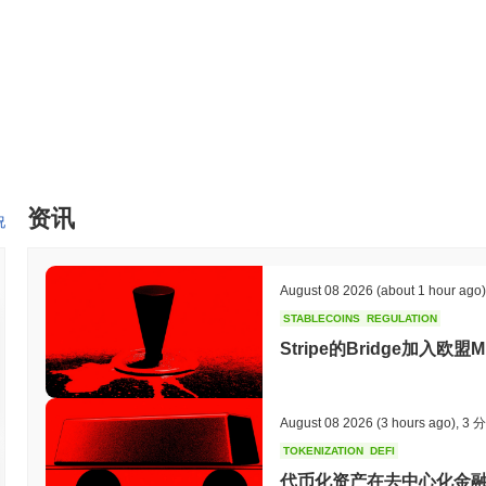
Arbswap 的价格范围历史是什么?
历史最高价(ATH):
CN¥0.033790
历史最低价(ATL):
CN¥0.00
Arbswap 目前的交易价格低于其ATH
~99.63%
.
与更广泛的加密市场相比,Arbswap 的表现如何?
在过去7天里,Arbswap 上涨了
0.00%
,表现不及整体加密市场 其上涨
滞后。
资讯
况
August 08 2026
(about 1 hour ago)
STABLECOINS
REGULATION
Stripe的Bridge加入
August 08 2026
(3 hours ago)
,
3 
TOKENIZATION
DEFI
代币化资产在去中心化金融