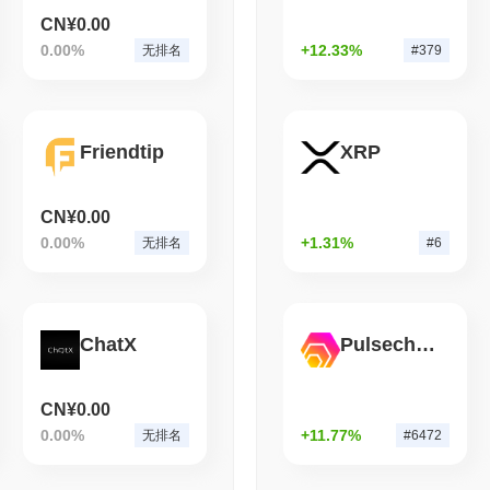
CN¥0.00
August 07 2026
(1 day ago)
,
3 分
0.00%
+12.33%
无排名
#379
BITCOIN
HACKERS
'极其糟糕': 比特币红队
Friendtip
XRP
CN¥0.00
0.00%
+1.31%
无排名
#6
ChatX
Pulsechain Bridged HEX (Pulsechain)
CN¥0.00
0.00%
+11.77%
无排名
#6472