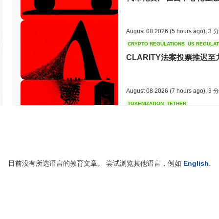
August 08 2026
(5 hours ago)
,
3 
CRYPTO REGULATIONS
US REGULA
CLARITY法案投票推迟
August 08 2026
(7 hours ago)
,
3 
TOKENIZATION
TETHER
泰达在沙特阿拉伯房地产
August 07 2026
(21 hours ago)
,
3
目前没有所选语言的教育文章。 尝试浏览其他语言，例如
English
.
COINBASE
TRADING
Coinbase在其英国加密
August 07 2026
(23 hours ago)
,
3