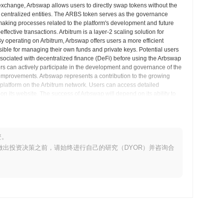
exchange, Arbswap allows users to directly swap tokens without the
n centralized entities. The ARBS token serves as the governance
-making processes related to the platform's development and future
fective transactions. Arbitrum is a layer-2 scaling solution for
 operating on Arbitrum, Arbswap offers users a more efficient
sible for managing their own funds and private keys. Potential users
sociated with decentralized finance (DeFi) before using the Arbswap
s can actively participate in the development and governance of the
d improvements. Arbswap represents a contribution to the growing
 platform on the Arbitrum network. Users can access detailed
 its website. The success of Arbswap will depend on its ability to
ing landscape of DeFi. It offers a variety of tools and functionality for
察
资。
。在做出投资决策之前，请始终进行自己的研究（DYOR）并咨询合
易所广泛可用。