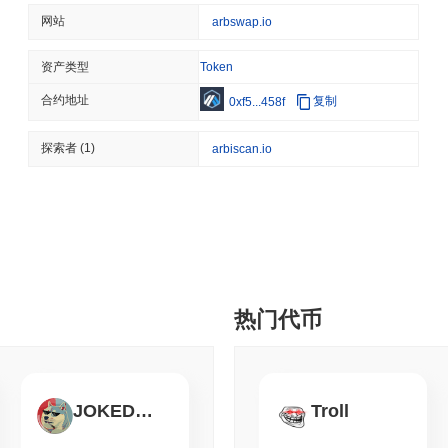
SEC
ETFS
网站
arbswap.io
Wintermute获得美国
资产类型
Token
合约地址
复制
0xf5...458f
August 07 2026
(1 day ago)
,
3 分
CRYPTO REGULATIONS
US REGULA
探索者
(1)
arbiscan.io
CLARITY法案在八月休
August 07 2026
(1 day ago)
,
3 分
TOKENIZATION
BANKS
富国银行加入银行竞赛以
热门代币
August 07 2026
(1 day ago)
,
3 分
STABLECOIN
JAPAN
JPYC融资3800万美元，物
JOKEDOGE
Troll