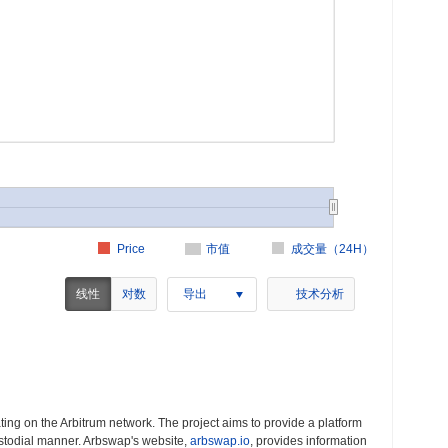
Price
市值
成交量（24H）
线性
对数
导出
技术分析
ng on the Arbitrum network. The project aims to provide a platform
ustodial manner. Arbswap's website,
arbswap.io
, provides information