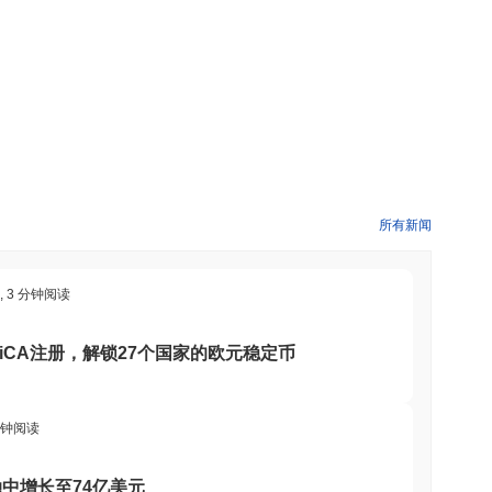
了
0.30%
。这表明相对于更广泛的市场势头,ARBS 的价格走势暂时
所有新闻
,
3 分钟阅读
欧盟MiCA注册，解锁27个国家的欧元稳定币
分钟阅读
中增长至74亿美元