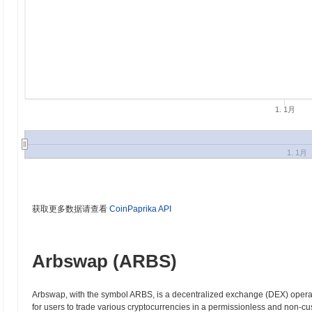
1. 1月
1. 1月
获取更多数据请查看
CoinPaprika API
Arbswap (ARBS)
Arbswap, with the symbol ARBS, is a decentralized exchange (DEX) operati
for users to trade various cryptocurrencies in a permissionless and non-c