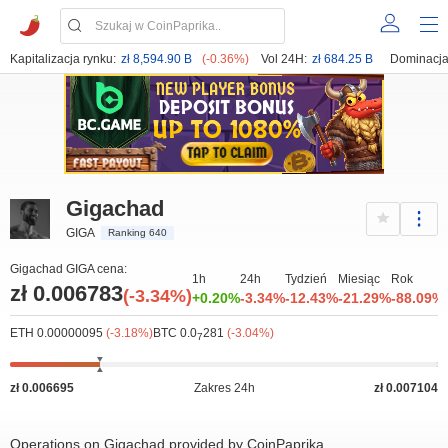
Kapitalizacja rynku:
zł 8,594.90 B
(-0.36%)
Vol 24H:
zł 684.25 B
Dominacja
Gigachad
GIGA
Ranking 640
Gigachad GIGA cena:
1h
24h
Tydzień
Miesiąc
Rok
zł 0.006783
(-3.34%)
+0.20%
-3.34%
-12.43%
-21.29%
-88.09%
ETH 0.00000095
(-3.18%)
BTC 0.0
281
(-3.04%)
7
 250k
0
0.0065
0.008
0
25M
zł 0.006695
Zakres 24h
zł 0.007104
Operations on Gigachad provided by CoinPaprika