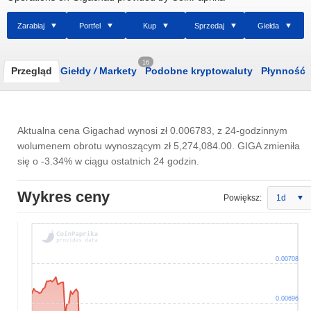
Zarabiaj
Portfel
Kup
Sprzedaj
Giełda
16
Przegląd
Giełdy
/
Markety
Podobne kryptowaluty
Płynność
Aktualna cena Gigachad wynosi
zł 0.006783
, z 24-godzinnym
wolumenem obrotu wynoszącym
zł 5,274,084.00
. GIGA zmieniła
się o -3.34% w ciągu ostatnich 24 godzin.
Wykres ceny
Powiększ:
1d
0.00708
0.00696