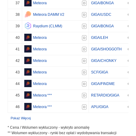
37
Meteora
GIGA/BONGA
D
38
Meteora DAMM V2
GIGA/USDC
D
39
Raydium (CLMM)
GIGA/BONGA
D
40
Meteora
GIGA/LEH
D
41
Meteora
GIGA/SHOGGOTH
D
42
Meteora
GIGA/CHONKY
D
43
Meteora
SCF/GIGA
D
44
Meteora
GIGA/FINDME
D
45
Meteora
***
RETARDIO/GIGA
D
46
Meteora
***
APU/GIGA
D
Pokaż Więcej
* Cena / Wolumen wykluczony - wykryto anomalię
** Wolumen wykluczony - rynki bez opłat i wydobywania transakcji