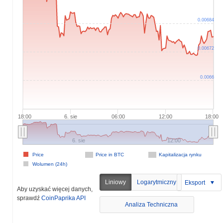
0.00684
0.00672
0.0066
18:00
6. sie
06:00
12:00
18:00
6. sie
12:00
Price
Price in BTC
Kapitalizacja rynku
Wolumen (24h)
Liniowy
Logarytmiczny
Eksport
Aby uzyskać więcej danych,
sprawdź
CoinPaprika API
Analiza Techniczna