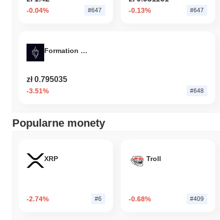
W ciągu ostatnich 7 dni Gigachad spadł o
12.43%
, osiągając
-0.04%
-0.13%
#647
#647
gorsze wyniki niż ogólny rynek kryptowalut który odnotował
spadek o
0.36%
. Wskazuje to na tymczasowe opóźnienie w akcji
cenowej GIGA w stosunku do szerszego impulsu rynkowego.
Formation Finance
zł 0.795035
-3.51%
#648
Popularne monety
XRP
Troll
-2.74%
-0.68%
#6
#409