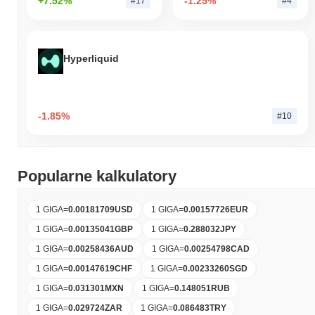
+7.52%
-1.25%
#17
#4
Hyperliquid
-1.85%
#10
Popularne kalkulatory
1 GIGA
=
0.00181709
USD
1 GIGA
=
0.00157726
EUR
1 GIGA
=
0.00135041
GBP
1 GIGA
=
0.288032
JPY
1 GIGA
=
0.00258436
AUD
1 GIGA
=
0.00254798
CAD
1 GIGA
=
0.00147619
CHF
1 GIGA
=
0.00233260
SGD
1 GIGA
=
0.031301
MXN
1 GIGA
=
0.148051
RUB
1 GIGA
=
0.029724
ZAR
1 GIGA
=
0.086483
TRY