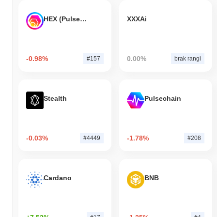
HEX (Pulsechain)
XXXAi
-0.98%
0.00%
#157
brak rangi
Stealth
Pulsechain
-0.03%
-1.78%
#4449
#208
Cardano
BNB