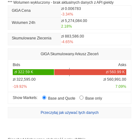
*** Wolumen wykluczony - brak aktualnych danych z API giełdy
zł 0.006783
GIGA Cena
-3.34%
zł 5,274,084.00
Wolumen 24h
2.18%
zł 883,586.00
Skumulowane Zlecenia
-4.65%
GIGA Skumulowany Arkusz Zleceń
Bids
Asks
zł 322,595.00
zł 560,991.00
-19.92%
7.09%
Show Markets:
Base and Quote
Base only
Przeczytaj jak używać tych danych