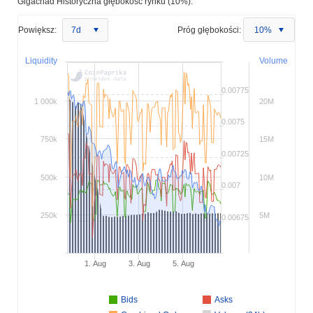
Gigachad Historyczna głębokość rynku (10%):
Powiększ:
7d
Próg głębokości:
10%
Liquidity
Volume
0.00775
1 000k
20M
0.0075
750k
15M
0.00725
500k
10M
0.007
250k
5M
0.00675
1. Aug
3. Aug
5. Aug
Bids
Asks