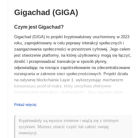
Gigachad (GIGA)
Czym jest Gigachad?
Gigachad (GIGA) to projekt kryptowalutowy uruchomiony w 2023
roku, zaprojektowany w celu poprawy interakcji społecznych i
zaangażowania społeczności w przestrzeni cyfrowej. Jego celem
jest stworzenie platformy, na której użytkownicy mogą się łączyć,
dzielić i przeprowadzać transakcje w sposób płynny,
odpowiadając na rosnące zapotrzebowanie na zdecentralizowane
rozwiązania w zakresie sieci społecznościowych. Projekt działa
na natywnej blockchainie Layer 1, wykorzystując mechanizm
konsensusu proof-of-stake, który umożliwia efektywne
przetwarzanie transakcji i skalowalność. Jego natywny token,
GIGA, pełni wiele funkcji, w tym opłaty transakcyjne, nagrody za
stakowanie oraz udział w zarządzaniu, pozwalając posiadaczom
Pokaż więcej
wpływać na rozwój platformy i procesy podejmowania decyzji.
Gigachad wyróżnia się unikalnym podejściem do łączenia sieci
Kryptowaluty są wysoce zmienne i wiążą się z istotnym
społecznościowych z technologią blockchain, wspierając
ryzykiem. Możesz stracić część lub całość swojej
ekosystem napędzany przez społeczność, który priorytetowo
inwestycji.
traktuje doświadczenia użytkowników i zaangażowanie. To