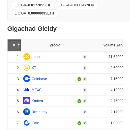
1 GIGA
=
0.017285
SEK
1 GIGA
=
0.017347
NOK
1 GIGA
=
0.00000095
ETH
Gigachad Giełdy
#
Źródło
Volume 24h (%)
1
Lbank
71.630000%
C
2
XT
8.600000%
C
3
Coinbase
7.160000%
C
4
MEXC
4.190000%
C
5
Kraken
2.760000%
C
6
Biconomy
2.170000%
C
7
Gate
1.030000%
C