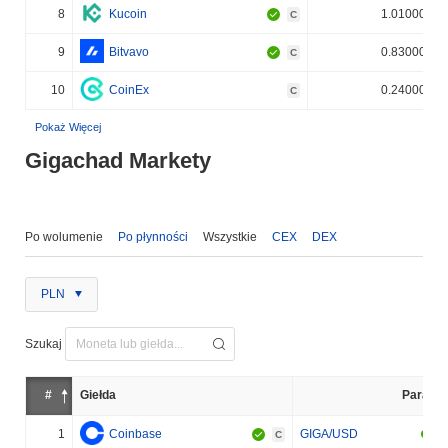
8
Kucoin
1.010000%
C
9
Bitvavo
0.830000%
C
10
CoinEx
0.240000%
C
Pokaż Więcej
Gigachad Markety
Po wolumenie
Po płynności
Wszystkie
CEX
DEX
PLN
Szukaj
#
Giełda
Para
1
Coinbase
GIGA/USD
C