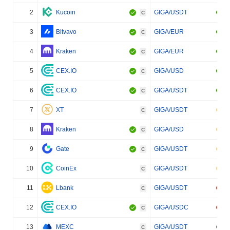
2
Kucoin
GIGA/USDT
C
3
Bitvavo
GIGA/EUR
C
4
Kraken
GIGA/EUR
C
5
CEX.IO
GIGA/USD
C
6
CEX.IO
GIGA/USDT
C
7
XT
GIGA/USDT
C
8
Kraken
GIGA/USD
C
9
Gate
GIGA/USDT
C
10
CoinEx
GIGA/USDT
C
11
Lbank
GIGA/USDT
C
12
CEX.IO
GIGA/USDC
C
13
MEXC
GIGA/USDT
C