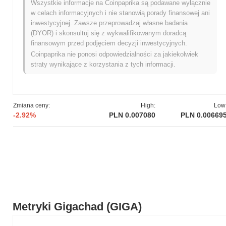
Wszystkie informacje na Coinpaprika są podawane wyłącznie
innowacyjne podejście stawia Gigachad jako istotnego gracza w
w celach informacyjnych i nie stanowią porady finansowej ani
rozwijającym się krajobrazie zdecentralizowanych aplikacji,
inwestycyjnej. Zawsze przeprowadzaj własne badania
zaspokajając potrzeby użytkowników poszukujących zarówno
(DYOR) i skonsultuj się z wykwalifikowanym doradcą
połączeń społecznych, jak i możliwości finansowych w jednej
finansowym przed podjęciem decyzji inwestycyjnych.
platformie.
Coinpaprika nie ponosi odpowiedzialności za jakiekolwiek
Kiedy i jak rozpoczął się Gigachad?
straty wynikające z korzystania z tych informacji.
Gigachad powstał w kwietniu 2022 roku, kiedy zespół
założycielski opublikował swoją białą księgę, przedstawiając wizję
projektu i ramy techniczne. Projekt uruchomił swoją testnet w
Zmiana ceny:
High:
Low
lipcu 2022 roku, umożliwiając deweloperom i wczesnym
-2.92%
PLN 0.007080
PLN 0.00669
użytkownikom eksperymentowanie z jego funkcjami i
możliwościami. Faza ta była kluczowa dla zbierania opinii i
udoskonalania platformy przed oficjalnym uruchomieniem.
Mainnet został uruchomiony w październiku 2022 roku, co
oznaczało przejście projektu do w pełni operacyjnego
blockchaina. Wczesny rozwój koncentrował się na stworzeniu
solidnego ekosystemu wspierającego zdecentralizowane aplikacje
i zwiększającego zaangażowanie użytkowników. Początkowa
dystrybucja tokenów Gigachad miała miejsce w modelu
Metryki Gigachad (GIGA)
sprawiedliwego uruchomienia w listopadzie 2022 roku,
zapewniając równy dostęp dla uczestników i wspierając podejście