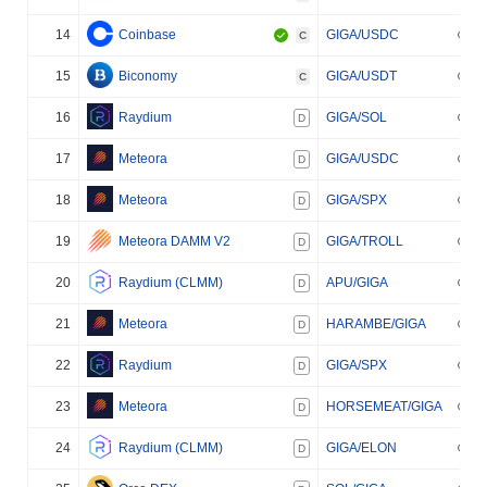
14
Coinbase
GIGA/USDC
C
15
Biconomy
GIGA/USDT
C
16
Raydium
GIGA/SOL
D
17
Meteora
GIGA/USDC
D
18
Meteora
GIGA/SPX
D
19
Meteora DAMM V2
GIGA/TROLL
D
20
Raydium (CLMM)
APU/GIGA
D
21
Meteora
HARAMBE/GIGA
D
22
Raydium
GIGA/SPX
D
23
Meteora
HORSEMEAT/GIGA
D
24
Raydium (CLMM)
GIGA/ELON
D