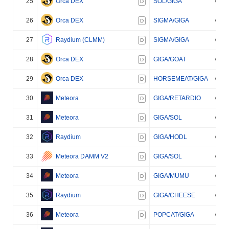
25
Orca DEX
SOL/GIGA
D
26
Orca DEX
SIGMA/GIGA
D
27
Raydium (CLMM)
SIGMA/GIGA
D
28
Orca DEX
GIGA/GOAT
D
29
Orca DEX
HORSEMEAT/GIGA
D
30
Meteora
GIGA/RETARDIO
D
31
Meteora
GIGA/SOL
D
32
Raydium
GIGA/HODL
D
33
Meteora DAMM V2
GIGA/SOL
D
34
Meteora
GIGA/MUMU
D
35
Raydium
GIGA/CHEESE
D
36
Meteora
POPCAT/GIGA
D