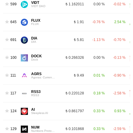
VIDT
599
₺ 1.162011
0.00 %
-0.02 %
VIDT DAO
FLUX
645
₺ 1.91
-0.76 %
2.54 %
FLUX
DIA
691
₺ 5.81
-1.13 %
-0.70 %
DIA
DOCK
1008
₺ 0.266326
0.00 %
-0.13 %
Dock
AGRS
1113
₺ 9.49
0.01 %
-0.90 %
Agoras: Currency of Tau
RSS3
1170
₺ 0.220128
0.18 %
-2.58 %
RSS3
AI
1242
₺ 0.861797
0.33 %
0.93 %
Sleepless AI
NUM
1299
₺ 0.101868
0.33 %
-2.59 %
Numbers Protocol