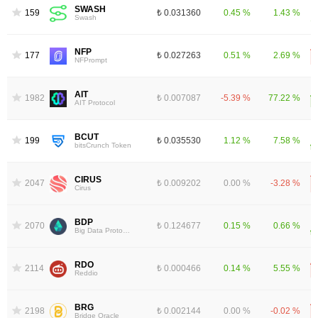
SWASH
1591
₺ 0.031360
0.45 %
1.43 %
Swash
NFP
1775
₺ 0.027263
0.51 %
2.69 %
NFPrompt
AIT
1982
₺ 0.007087
-5.39 %
77.22 %
AIT Protocol
BCUT
1995
₺ 0.035530
1.12 %
7.58 %
bitsCrunch Token
CIRUS
2047
₺ 0.009202
0.00 %
-3.28 %
Cirus
BDP
2070
₺ 0.124677
0.15 %
0.66 %
Big Data Protocol
RDO
2114
₺ 0.000466
0.14 %
5.55 %
Reddio
BRG
2198
₺ 0.002144
0.00 %
-0.02 %
Bridge Oracle