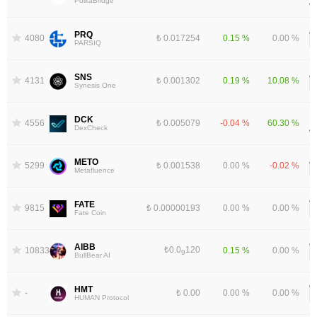
PolkaBridge
PRQ
4080
₺ 0.017254
0.15 %
0.00 %
PARSIQ
SNS
4131
₺ 0.001302
0.19 %
10.08 %
Synesis One
DCK
4556
₺ 0.005079
-0.04 %
60.30 %
DexCheck
METO
5299
₺ 0.001538
0.00 %
-0.02 %
Metafluence
FATE
9815
₺ 0.00000193
0.00 %
0.00 %
Fate Coin
AIBB
₺0.0
120
10833
0.15 %
0.00 %
9
BullBear AI
HMT
-
₺ 0.00
0.00 %
0.00 %
HUMAN Protocol