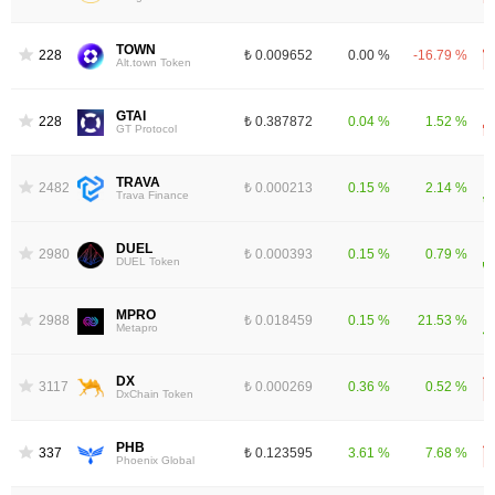
TOWN
2284
₺ 0.009652
0.00 %
-16.79 %
Alt.town Token
GTAI
2287
₺ 0.387872
0.04 %
1.52 %
GT Protocol
TRAVA
2482
₺ 0.000213
0.15 %
2.14 %
Trava Finance
DUEL
2980
₺ 0.000393
0.15 %
0.79 %
DUEL Token
MPRO
2988
₺ 0.018459
0.15 %
21.53 %
Metapro
DX
3117
₺ 0.000269
0.36 %
0.52 %
DxChain Token
PHB
3379
₺ 0.123595
3.61 %
7.68 %
Phoenix Global