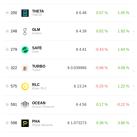
THETA
200
₺ 6.48
0.57 %
1.45 %
THETA
GLM
248
₺ 4.39
0.02 %
1.92 %
Golem
SAFE
279
₺ 4.41
-0.43 %
1.64 %
Safe
TURBO
322
₺ 0.039966
-0.96 %
4.09 %
Turbo
RLC
575
₺ 13.24
-0.25 %
1.22 %
iExec RLC
OCEAN
591
₺ 4.56
0.17 %
-0.22 %
Ocean Protocol
PHA
598
₺ 1.073273
0.36 %
3.86 %
Phala Network