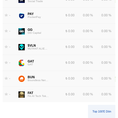
Social Trade
PAY
-
₺ 0.00
0.00 %
0.00 %
PocketPay
GG
-
₺ 0.00
0.00 %
0.00 %
GG Capital
$VLN
-
₺ 0.00
0.00 %
0.00 %
MUTANT ALIENS VILLAIN
GAT
-
₺ 0.00
0.00 %
0.00 %
GAT
BUN
-
₺ 0.00
0.00 %
0.00 %
Boundless Network
FAT
-
₺ 0.00
0.00 %
0.00 %
Fin AI Tech Token
Top 100'e Dön