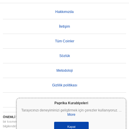
Hakkımızda
İletişim
Tüm Coinler
Sözlük
Metodoloji
Gizlilik politikası
Kullanım Koşulları
Paprika Kurabiyeleri
Tarayıcınızı deneyiminizi geliştirmek için çerezler kullanıyoruz.
...
More
ÖNEMLİ UYARI:
Kripto paralar son derece volatildir ve önemli riskler içerir. Yatırımınızın
bir kısmını veya tamamını kaybedebilirsiniz. Coinpaprika üzerindeki tüm bilgiler yalnızca
bilgilendirme amaçlıdır ve finansal veya yatırım tavsiyesi niteliği taşımaz. Yatırım
Kapat