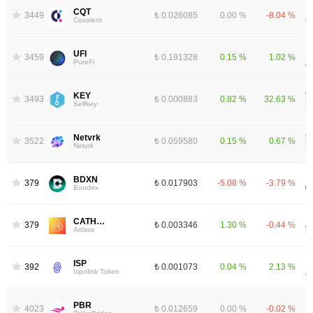
CQT
3449
₺ 0.026085
0.00 %
-8.04 %
Covalent
UFI
3459
₺ 0.191328
0.15 %
1.02 %
PureFi
KEY
3493
₺ 0.000883
0.82 %
32.63 %
Selfkey
Netvrk
3522
₺ 0.059580
0.15 %
0.67 %
Netvrk
BDXN
3798
₺ 0.017903
-5.08 %
-3.79 %
Bondex
CATHEON
3799
₺ 0.003346
1.30 %
-0.44 %
Artisse
ISP
3924
₺ 0.001073
0.04 %
2.13 %
Ispolink Token
PBR
4023
₺ 0.012659
0.00 %
-0.02 %