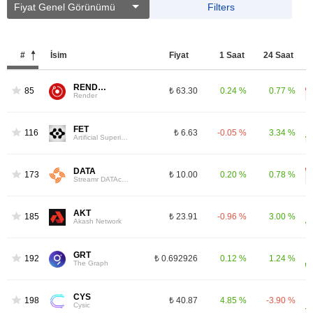
Fiyat Genel Görünümü
Filters
#
İsim
Fiyat
1 Saat
24 Saat
RENDER
85
₺ 63.30
0.24 %
0.77 %
Render
FET
116
₺ 6.63
-0.05 %
3.34 %
Artificial Superintelligence Alliance
DATA
173
₺ 10.00
0.20 %
0.78 %
Streamr DATAcoin
AKT
185
₺ 23.91
-0.96 %
3.00 %
Akash Network
GRT
192
₺ 0.692926
0.12 %
1.24 %
The Graph
CYS
198
₺ 40.87
4.85 %
-3.90 %
Cysic