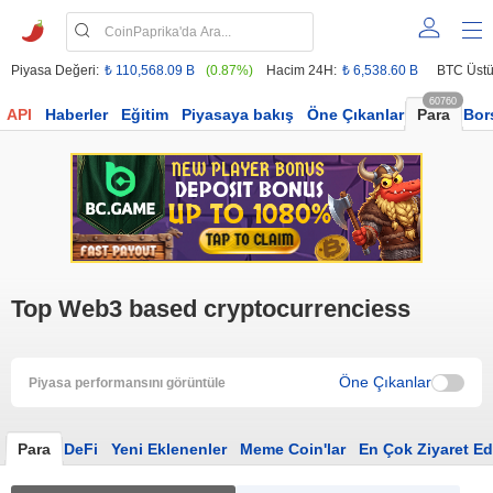
Piyasa Değeri:
₺ 110,568.09 B
(0.87%)
Hacim 24H:
₺ 6,538.60 B
BTC Üstü
60760
API
Haberler
Eğitim
Piyasaya bakış
Öne Çıkanlar
Para
Bor
Top Web3 based cryptocurrenciess
Öne Çıkanlar
Piyasa performansını görüntüle
Para
DeFi
Yeni Eklenenler
Meme Coin'lar
En Çok Ziyaret Ed