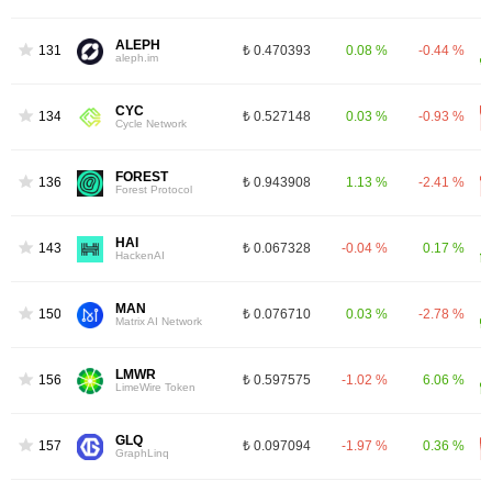
ALEPH
1316
₺ 0.470393
0.08 %
-0.44 %
aleph.im
CYC
1346
₺ 0.527148
0.03 %
-0.93 %
Cycle Network
FOREST
1363
₺ 0.943908
1.13 %
-2.41 %
Forest Protocol
HAI
1435
₺ 0.067328
-0.04 %
0.17 %
HackenAI
MAN
1502
₺ 0.076710
0.03 %
-2.78 %
Matrix AI Network
LMWR
1569
₺ 0.597575
-1.02 %
6.06 %
LimeWire Token
GLQ
1577
₺ 0.097094
-1.97 %
0.36 %
GraphLinq