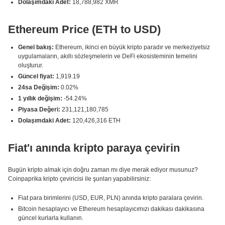
Dolaşımdaki Adet:
18,788,982 XMR
Ethereum Price (ETH to USD)
Genel bakış:
Ethereum, ikinci en büyük kripto paradır ve merkeziyetsiz
uygulamaların, akıllı sözleşmelerin ve DeFi ekosisteminin temelini
oluşturur.
Güncel fiyat:
1,919.19
24sa Değişim:
0.02%
1 yıllık değişim:
-54.24%
Piyasa Değeri:
231,121,180,785
Dolaşımdaki Adet:
120,426,316 ETH
Fiat'ı anında kripto paraya çevirin
Bugün kripto almak için doğru zaman mı diye merak ediyor musunuz?
Coinpaprika kripto çeviricisi ile şunları yapabilirsiniz:
Fiat para birimlerini (USD, EUR, PLN) anında kripto paralara çevirin.
Bitcoin hesaplayıcı ve Ethereum hesaplayıcımızı dakikası dakikasına
güncel kurlarla kullanın.