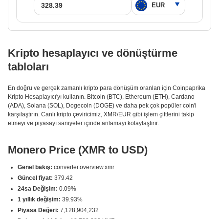
Kripto hesaplayıcı ve dönüştürme
tabloları
En doğru ve gerçek zamanlı kripto para dönüşüm oranları için Coinpaprika
Kripto Hesaplayıcı'yı kullanın. Bitcoin (BTC), Ethereum (ETH), Cardano
(ADA), Solana (SOL), Dogecoin (DOGE) ve daha pek çok popüler coin'i
karşılaştırın. Canlı kripto çeviricimiz, XMR/EUR gibi işlem çiftlerini takip
etmeyi ve piyasayı saniyeler içinde anlamayı kolaylaştırır.
Monero Price (XMR to USD)
Genel bakış:
converter.overview.xmr
Güncel fiyat:
379.42
24sa Değişim:
0.09%
1 yıllık değişim:
39.93%
Piyasa Değeri:
7,128,904,232