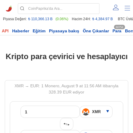
Piyasa Değeri:
₺ 110,366.13 B
(0.06%)
Hacim 24H:
₺ 4,384.97 B
BTC Üstü
60754
API
Haberler
Eğitim
Piyasaya bakış
Öne Çıkanlar
Para
Bor
Kripto para çevirici ve hesaplayıcı
XMR → EUR: 1 Monero, August 9 at 11:56 AM itibarıyla
328.39 EUR ediyor