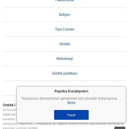
Hakkımızda
İletişim
Tüm Coinler
Sözlük
Metodoloji
Gizlilik politikası
Kullanım Koşulları
Paprika Kurabiyeleri
Tarayıcınızı deneyiminizi geliştirmek için çerezler kullanıyoruz.
...
More
ÖNEMLİ UYARI:
Kripto paralar son derece volatildir ve önemli riskler içerir. Yatırımınızın
bir kısmını veya tamamını kaybedebilirsiniz. Coinpaprika üzerindeki tüm bilgiler yalnızca
bilgilendirme amaçlıdır ve finansal veya yatırım tavsiyesi niteliği taşımaz. Yatırım
Kapat
kararları almadan önce daima kendi araştırmanızı yapın (DYOR) ve nitelikli bir finansal
danışmana başvurun. Coinpaprika, bu bilgilerin kullanımından kaynaklanan herhangi bir
kayıptan sorumlu değildir.