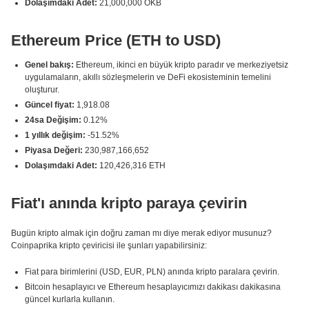
Dolaşımdaki Adet:
21,000,000 OKB
Ethereum Price (ETH to USD)
Genel bakış:
Ethereum, ikinci en büyük kripto paradır ve merkeziyetsiz
uygulamaların, akıllı sözleşmelerin ve DeFi ekosisteminin temelini
oluşturur.
Güncel fiyat:
1,918.08
24sa Değişim:
0.12%
1 yıllık değişim:
-51.52%
Piyasa Değeri:
230,987,166,652
Dolaşımdaki Adet:
120,426,316 ETH
Fiat'ı anında kripto paraya çevirin
Bugün kripto almak için doğru zaman mı diye merak ediyor musunuz?
Coinpaprika kripto çeviricisi ile şunları yapabilirsiniz:
Fiat para birimlerini (USD, EUR, PLN) anında kripto paralara çevirin.
Bitcoin hesaplayıcı ve Ethereum hesaplayıcımızı dakikası dakikasına
güncel kurlarla kullanın.