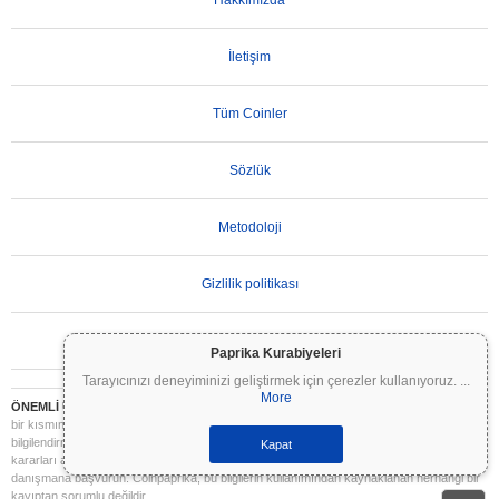
Hakkımızda
İletişim
Tüm Coinler
Sözlük
Metodoloji
Gizlilik politikası
Kullanım Koşulları
Paprika Kurabiyeleri
Tarayıcınızı deneyiminizi geliştirmek için çerezler kullanıyoruz.
...
More
ÖNEMLİ UYARI:
Kripto paralar son derece volatildir ve önemli riskler içerir. Yatırımınızın
bir kısmını veya tamamını kaybedebilirsiniz. Coinpaprika üzerindeki tüm bilgiler yalnızca
bilgilendirme amaçlıdır ve finansal veya yatırım tavsiyesi niteliği taşımaz. Yatırım
Kapat
kararları almadan önce daima kendi araştırmanızı yapın (DYOR) ve nitelikli bir finansal
danışmana başvurun. Coinpaprika, bu bilgilerin kullanımından kaynaklanan herhangi bir
kayıptan sorumlu değildir.