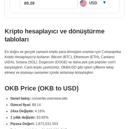
Kripto hesaplayıcı ve dönüştürme
tabloları
En doğru ve gerçek zamanlı kripto para dönüşüm oranları için Coinpaprika
Kripto Hesaplayıcı'yı kullanın. Bitcoin (BTC), Ethereum (ETH), Cardano
(ADA), Solana (SOL), Dogecoin (DOGE) ve daha pek çok popüler coin'i
karşılaştırın. Canlı kripto çeviricimiz, OKB/USD gibi işlem çiftlerini takip
etmeyi ve piyasayı saniyeler içinde anlamayı kolaylaştırır.
OKB Price (OKB to USD)
Genel bakış:
converter.overview.okb
Güncel fiyat:
89.14
24sa Değişim:
4.16%
1 yıllık değişim:
93.85%
Piyasa Değeri:
1,872,031,503