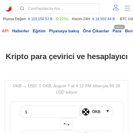
Piyasa Değeri:
₺ 110,150.57 B
(0.22%)
Hacim 24H:
₺ 16,502.64 B
BTC Üst
60740
API
Haberler
Eğitim
Piyasaya bakış
Öne Çıkanlar
Para
Bor
Kripto para çevirici ve hesaplayıcı
OKB → USD: 1 OKB, August 7 at 4:12 PM itibarıyla 89.28
USD ediyor