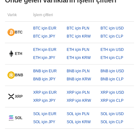
Önde gelen varlıkların işlem çiftleri
Varlık
İşlem çiftleri
BTC için EUR
BTC için PLN
BTC için USD
BTC
BTC için JPY
BTC için KRW
BTC için CLP
ETH için EUR
ETH için PLN
ETH için USD
ETH
ETH için JPY
ETH için KRW
ETH için CLP
BNB için EUR
BNB için PLN
BNB için USD
BNB
BNB için JPY
BNB için KRW
BNB için CLP
XRP için EUR
XRP için PLN
XRP için USD
XRP
XRP için JPY
XRP için KRW
XRP için CLP
SOL için EUR
SOL için PLN
SOL için USD
SOL
SOL için JPY
SOL için KRW
SOL için CLP