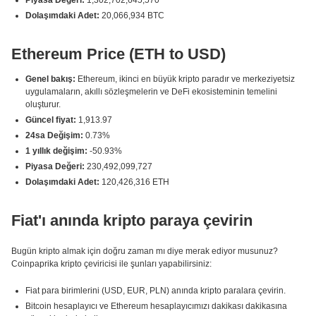
Piyasa Değeri:
1,302,702,645,570
Dolaşımdaki Adet:
20,066,934 BTC
Ethereum Price (ETH to USD)
Genel bakış:
Ethereum, ikinci en büyük kripto paradır ve merkeziyetsiz
uygulamaların, akıllı sözleşmelerin ve DeFi ekosisteminin temelini
oluşturur.
Güncel fiyat:
1,913.97
24sa Değişim:
0.73%
1 yıllık değişim:
-50.93%
Piyasa Değeri:
230,492,099,727
Dolaşımdaki Adet:
120,426,316 ETH
Fiat'ı anında kripto paraya çevirin
Bugün kripto almak için doğru zaman mı diye merak ediyor musunuz?
Coinpaprika kripto çeviricisi ile şunları yapabilirsiniz:
Fiat para birimlerini (USD, EUR, PLN) anında kripto paralara çevirin.
Bitcoin hesaplayıcı ve Ethereum hesaplayıcımızı dakikası dakikasına