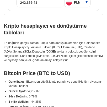
Kripto hesaplayıcı ve dönüştürme
tabloları
En doğru ve gerçek zamanlı kripto para dönüşüm oranları için Coinpaprika
Kripto Hesaplayıcı'yı kullanın. Bitcoin (BTC), Ethereum (ETH), Cardano
(ADA), Solana (SOL), Dogecoin (DOGE) ve daha pek çok popüler coin'i
karşılaştırın. Canlı kripto çeviricimiz, BTC/PLN gibi işlem çiftlerini takip etmeyi
ve piyasayı saniyeler içinde anlamayı kolaylaştırır.
Bitcoin Price (BTC to USD)
Genel bakış:
Bitcoin, en büyük kripto paradır ve genellikle tüm piyasanın
yönünü belirler.
Güncel fiyat:
64,917.87
24sa Değişim:
0.79%
1 yıllık değişim:
-44.35%