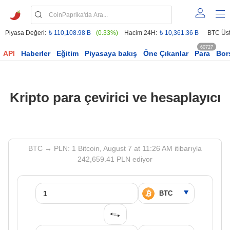
Piyasa Değeri:
₺ 110,108.98 B
(0.33%)
Hacim 24H:
₺ 10,361.36 B
BTC Üst
60727
API
Haberler
Eğitim
Piyasaya bakış
Öne Çıkanlar
Para
Bor
Kripto para çevirici ve hesaplayıcı
BTC → PLN: 1 Bitcoin, August 7 at 11:26 AM itibarıyla
242,659.41 PLN ediyor