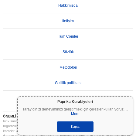
Hakkımızda
İletişim
Tüm Coinler
Sözlük
Metodoloji
Gizlilik politikası
Kullanım Koşulları
Paprika Kurabiyeleri
Tarayıcınızı deneyiminizi geliştirmek için çerezler kullanıyoruz.
...
More
ÖNEMLİ UYARI:
Kripto paralar son derece volatildir ve önemli riskler içerir. Yatırımınızın
bir kısmını veya tamamını kaybedebilirsiniz. Coinpaprika üzerindeki tüm bilgiler yalnızca
bilgilendirme amaçlıdır ve finansal veya yatırım tavsiyesi niteliği taşımaz. Yatırım
Kapat
kararları almadan önce daima kendi araştırmanızı yapın (DYOR) ve nitelikli bir finansal
danışmana başvurun. Coinpaprika, bu bilgilerin kullanımından kaynaklanan herhangi bir