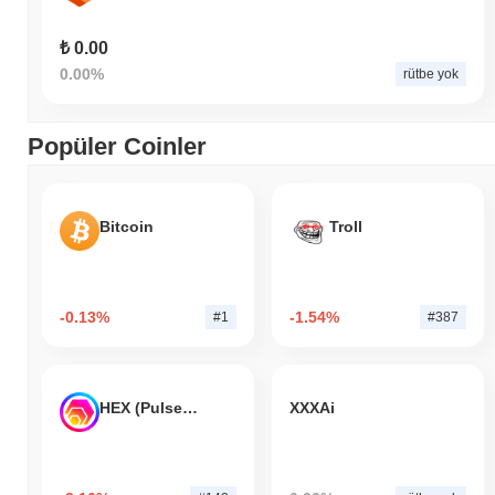
₺ 0.00
0.00%
rütbe yok
Popüler Coinler
Bitcoin
Troll
-0.13%
-1.54%
#1
#387
HEX (Pulsechain)
XXXAi