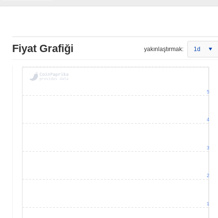
Fiyat Grafiği
yakınlaştırmak:
1d
5
4
3
2
1