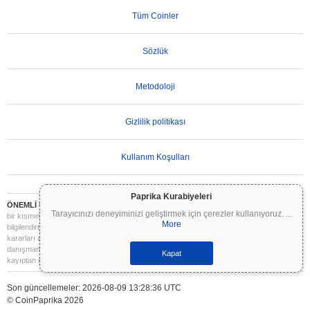
Tüm Coinler
Sözlük
Metodoloji
Gizlilik politikası
Kullanım Koşulları
Paprika Kurabiyeleri
ÖNEMLİ UYARI:
Kripto paralar son derece volatildir ve önemli riskler içerir. Yatırımınızın
Tarayıcınızı deneyiminizi geliştirmek için çerezler kullanıyoruz.
...
bir kısmını veya tamamını kaybedebilirsiniz. Coinpaprika üzerindeki tüm bilgiler yalnızca
More
bilgilendirme amaçlıdır ve finansal veya yatırım tavsiyesi niteliği taşımaz. Yatırım
kararları almadan önce daima kendi araştırmanızı yapın (DYOR) ve nitelikli bir finansal
danışmana başvurun. Coinpaprika, bu bilgilerin kullanımından kaynaklanan herhangi bir
Kapat
kayıptan sorumlu değildir.
Son güncellemeler: 2026-08-09 13:28:36 UTC
© CoinPaprika 2026