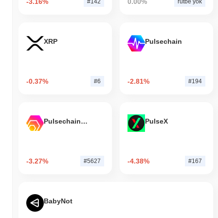
-3.16%
0.00%
#142
rütbe yok
XRP
Pulsechain
-0.37%
-2.81%
#6
#194
Pulsechain Bridged HEX (Pulsechain)
PulseX
-3.27%
-4.38%
#5627
#167
BabyNot