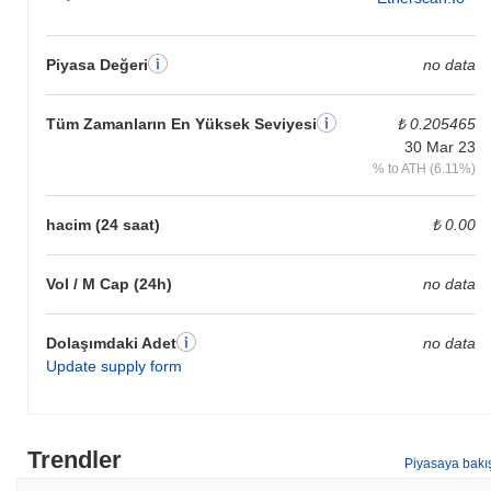
Piyasa Değeri
no data
Tüm Zamanların En Yüksek Seviyesi
₺ 0.205465
30 Mar 23
% to ATH (6.11%)
hacim (24 saat)
₺ 0.00
Vol / M Cap (24h)
no data
Dolaşımdaki Adet
no data
Update supply form
Trendler
Piyasaya bakı