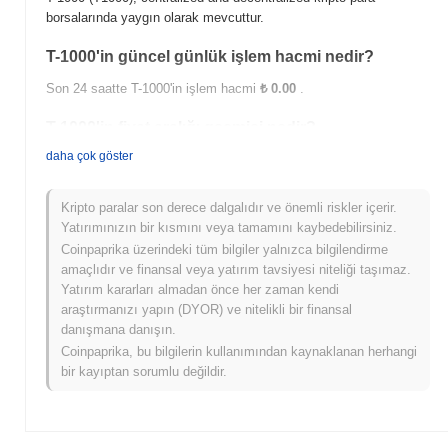
borsalarında yaygın olarak mevcuttur.
T-1000'in güncel günlük işlem hacmi nedir?
Son 24 saatte T-1000'in işlem hacmi
₺ 0.00
.
T-1000'in fiyat aralığı geçmişi nedir?
daha çok göster
Tüm Zamanların En Yüksek Değeri (ATH):
₺ 0.205465
Tüm Zamanların En Düşük Değeri (ATL):
₺ 0.00
Kripto paralar son derece dalgalıdır ve önemli riskler içerir.
T-1000 şu anda ATH'sinin
~5.76%
altında işlem görüyor .
Yatırımınızın bir kısmını veya tamamını kaybedebilirsiniz.
Coinpaprika üzerindeki tüm bilgiler yalnızca bilgilendirme
T-1000, daha geniş kripto piyasasıyla
amaçlıdır ve finansal veya yatırım tavsiyesi niteliği taşımaz.
karşılaştırıldığında nasıl performans gösteriyor?
Yatırım kararları almadan önce her zaman kendi
Son 7 günde T-1000
0.00%
kazandı, genel kripto piyasasından
araştırmanızı yapın (DYOR) ve nitelikli bir finansal
0.16%
kazanç kaydeden daha düşük performans gösterdi. Bu,
danışmana danışın.
daha geniş piyasa momentumuna göre T1000'ün fiyat hareketinde
Coinpaprika, bu bilgilerin kullanımından kaynaklanan herhangi
geçici bir gecikme gösterdiğini belirtir.
bir kayıptan sorumlu değildir.