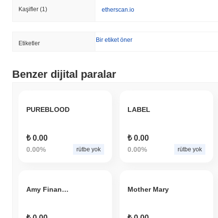
Kaşifler
(1)
etherscan.io
Bir etiket öner
Etiketler
Benzer dijital paralar
PUREBLOOD
LABEL
₺ 0.00
₺ 0.00
0.00%
0.00%
rütbe yok
rütbe yok
Amy Finance Token
Mother Mary
₺ 0.00
₺ 0.00