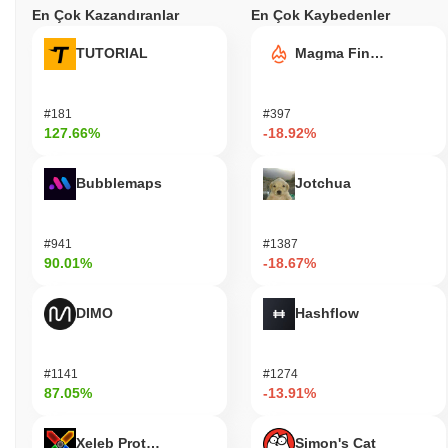
En Çok Kazandıranlar
En Çok Kaybedenler
TUTORIAL
Magma Finance
#181
#397
127.66%
-18.92%
Bubblemaps
Jotchua
#941
#1387
90.01%
-18.67%
DIMO
Hashflow
#1141
#1274
87.05%
-13.91%
Xeleb Protocol
Simon's Cat