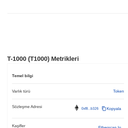
T-1000 (T1000) Metrikleri
Temel bilgi
Varlık türü
Token
Sözleşme Adresi
Kopyala
0xf8...b326
Kaşifler
Etherscan.io