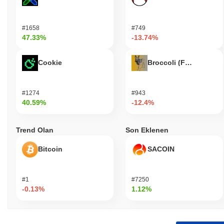
#1658
#749
47.33%
-13.74%
Cookie
Broccoli (FirstBroccoli
#1274
#943
40.59%
-12.4%
Trend Olan
Son Eklenen
Bitcoin
SACOIN
#1
#7250
-0.13%
1.12%