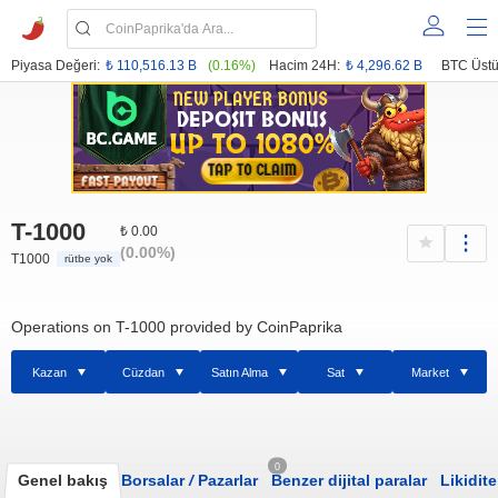
Piyasa Değeri:
₺ 110,516.13 B
(0.16%)
Hacim 24H:
₺ 4,296.62 B
BTC Üstü
T-1000
₺ 0.00
(0.00%)
T1000
rütbe yok
Operations on T-1000 provided by CoinPaprika
Kazan
Cüzdan
Satın Alma
Sat
Market
0
Genel bakış
Borsalar
/
Pazarlar
Benzer dijital paralar
Likidite