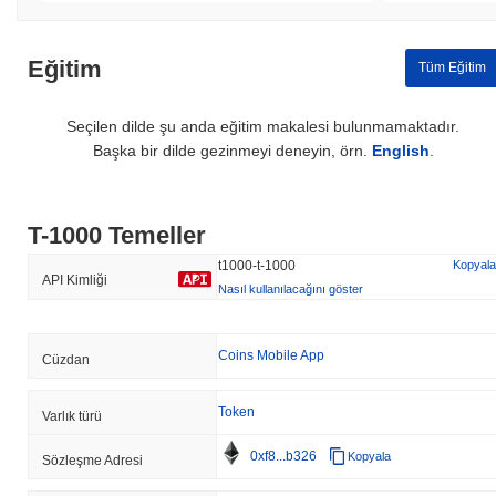
Eğitim
Tüm Eğitim
Seçilen dilde şu anda eğitim makalesi bulunmamaktadır.
Başka bir dilde gezinmeyi deneyin, örn.
English
.
T-1000 Temeller
t1000-t-1000
Kopyala
API Kimliği
Nasıl kullanılacağını göster
Coins Mobile App
Cüzdan
Token
Varlık türü
0xf8...b326
Kopyala
Sözleşme Adresi