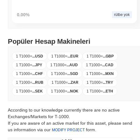
0.00%
rütbe yok
Popüler Hesap Makineleri
1 T1000
=
...
USD
1 T1000
=
...
EUR
1 T1000
=
...
GBP
1 T1000
=
...
JPY
1 T1000
=
...
AUD
1 T1000
=
...
CAD
1 T1000
=
...
CHF
1 T1000
=
...
SGD
1 T1000
=
...
MXN
1 T1000
=
...
RUB
1 T1000
=
...
ZAR
1 T1000
=
...
TRY
1 T1000
=
...
SEK
1 T1000
=
...
NOK
1 T1000
=
...
ETH
According to our knowledge currently there are no active
Exchanges/Markets for T-1000.
If you are aware of an active market for this asset, please send
us information via our
form.
MODIFY PROJECT