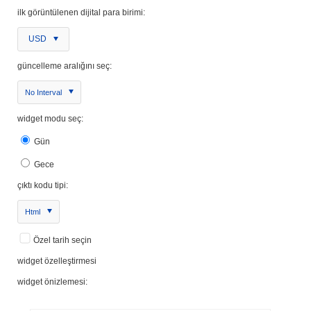
ilk görüntülenen dijital para birimi:
USD
güncelleme aralığını seç:
No Interval
widget modu seç:
Gün
Gece
çıktı kodu tipi:
Html
Özel tarih seçin
widget özelleştirmesi
widget önizlemesi: