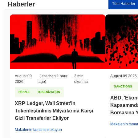
Haberler
Tüm Haberler
August 09
(less than 1 hour
,
3 min
August 09 2026
2026
ago)
okunma
SANCTIONS
RIPPLE
TOKENIZATION
ABD, 'Ekono
XRP Ledger, Wall Street'in
Kapsamında İ
Tokenleştirilmiş Milyarlarına Karşı
Borsasına Y
Gizli Transferler Ekliyor
Makalenin tama
Makalenin tamamını okuyun