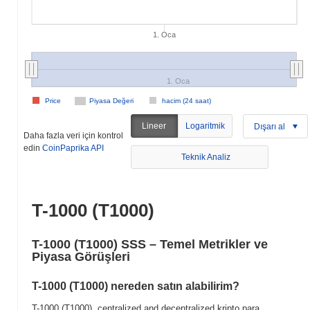
1. Oca
1. Oca
Price
Piyasa Değeri
hacim (24 saat)
Lineer
Logaritmik
Dışarı al
Daha fazla veri için kontrol
edin
CoinPaprika API
Teknik Analiz
T-1000 (T1000)
T-1000 (T1000) SSS – Temel Metrikler ve
Piyasa Görüşleri
T-1000 (T1000) nereden satın alabilirim?
T-1000 (T1000), centralized and decentralized kripto para