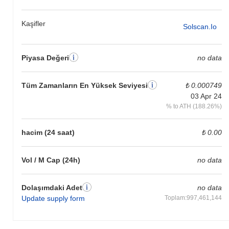
Kaşifler
Solscan.io
Piyasa Değeri
no data
Tüm Zamanların En Yüksek Seviyesi
₺ 0.000749
03 Apr 24
% to ATH (188.26%)
hacim (24 saat)
₺ 0.00
Vol / M Cap (24h)
no data
Dolaşımdaki Adet
no data
Update supply form
Toplam:997,461,144