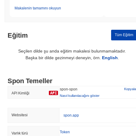
Makalenin tamamını okuyun
Eğitim
Tüm Eğitim
Seçilen dilde şu anda eğitim makalesi bulunmamaktadır.
Başka bir dilde gezinmeyi deneyin, örn.
English
.
Spon Temeller
spon-spon
Kopyala
API Kimliği
Nasıl kullanılacağını göster
Websitesi
spon.app
Token
Varlık türü