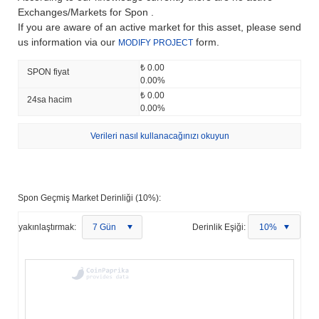
Exchanges/Markets for Spon .
If you are aware of an active market for this asset, please send
us information via our
form.
MODIFY PROJECT
₺ 0.00
SPON fiyat
0.00%
₺ 0.00
24sa hacim
0.00%
Verileri nasıl kullanacağınızı okuyun
Spon Geçmiş Market Derinliği (10%):
yakınlaştırmak:
7 Gün
Derinlik Eşiği:
10%