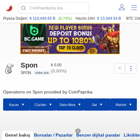
Piyasa Değeri:
₺ 110,440.65 B
(0.74%)
Hacim 24H:
₺ 13,344.54 B
BTC Üst
Spon
₺ 0.00
(0.00%)
SPON
rütbe yok
Operations on Spon provided by CoinPaprika
Kazan
Cüzdan
Satın Alma
Sat
Market
0
Genel bakış
Borsalar
/
Pazarlar
Benzer dijital paralar
Likidite