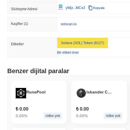
yWjz...MCx3
Kopyala
Sözleşme Adresi
Kaşifler
(1)
solscan.io
Solana (SOL) Token (8127)
Etiketler
Bir etiket öner
Benzer dijital paralar
RunePool
Iskander Coin
₺ 0.00
₺ 0.00
0.00%
0.00%
rütbe yok
rütbe yok