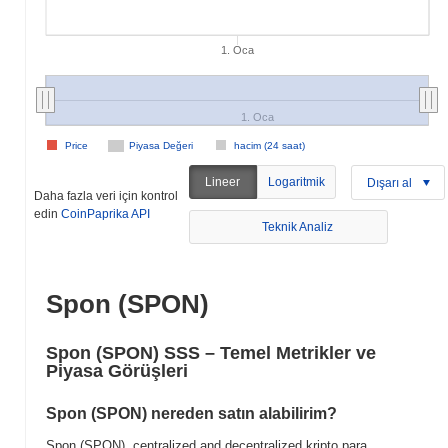
1. Oca
1. Oca
Price
Piyasa Değeri
hacim (24 saat)
Lineer
Logaritmik
Dışarı al
Daha fazla veri için kontrol
edin
CoinPaprika API
Teknik Analiz
Spon (SPON)
Spon (SPON) SSS – Temel Metrikler ve
Piyasa Görüşleri
Spon (SPON) nereden satın alabilirim?
Spon (SPON), centralized and decentralized kripto para