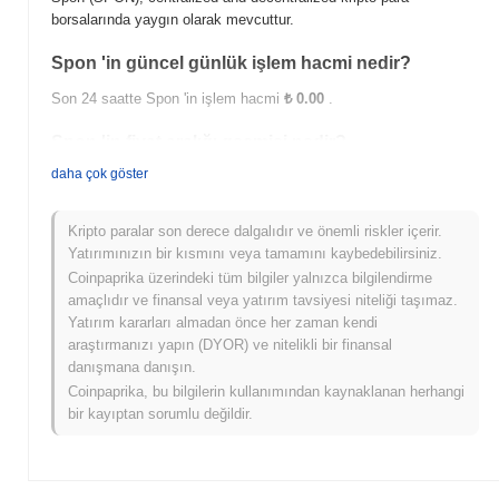
borsalarında yaygın olarak mevcuttur.
Spon 'in güncel günlük işlem hacmi nedir?
Son 24 saatte Spon 'in işlem hacmi
₺ 0.00
.
Spon 'in fiyat aralığı geçmişi nedir?
daha çok göster
Tüm Zamanların En Yüksek Değeri (ATH):
₺ 0.000749
Tüm Zamanların En Düşük Değeri (ATL):
₺ 0.00
Kripto paralar son derece dalgalıdır ve önemli riskler içerir.
Spon şu anda ATH'sinin
~65.31%
altında işlem görüyor .
Yatırımınızın bir kısmını veya tamamını kaybedebilirsiniz.
Coinpaprika üzerindeki tüm bilgiler yalnızca bilgilendirme
Spon , daha geniş kripto piyasasıyla
amaçlıdır ve finansal veya yatırım tavsiyesi niteliği taşımaz.
karşılaştırıldığında nasıl performans gösteriyor?
Yatırım kararları almadan önce her zaman kendi
Son 7 günde Spon
0.00%
kazandı, genel kripto piyasasından
araştırmanızı yapın (DYOR) ve nitelikli bir finansal
0.74%
kazanç kaydeden daha düşük performans gösterdi. Bu,
danışmana danışın.
daha geniş piyasa momentumuna göre SPON'ün fiyat hareketinde
Coinpaprika, bu bilgilerin kullanımından kaynaklanan herhangi
geçici bir gecikme gösterdiğini belirtir.
bir kayıptan sorumlu değildir.