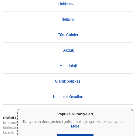
Hakkımızda
İletişim
Tüm Coinler
Sözlük
Metodoloji
Gizlilik politikası
Kullanım Koşulları
Paprika Kurabiyeleri
ÖNEMLİ UYARI:
Kripto paralar son derece volatildir ve önemli riskler içerir. Yatırımınızın
Tarayıcınızı deneyiminizi geliştirmek için çerezler kullanıyoruz.
...
bir kısmını veya tamamını kaybedebilirsiniz. Coinpaprika üzerindeki tüm bilgiler yalnızca
More
bilgilendirme amaçlıdır ve finansal veya yatırım tavsiyesi niteliği taşımaz. Yatırım
kararları almadan önce daima kendi araştırmanızı yapın (DYOR) ve nitelikli bir finansal