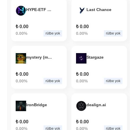
HYPE-ETF (hype-etf.com)
Last Chance
₺ 0.00
₺ 0.00
0.00%
0.00%
rütbe yok
rütbe yok
mystery (mysterythefrog.com)
Stargaze
₺ 0.00
₺ 0.00
0.00%
0.00%
rütbe yok
rütbe yok
IronBridge
dealign.ai
₺ 0.00
₺ 0.00
0.00%
0.00%
rütbe yok
rütbe yok