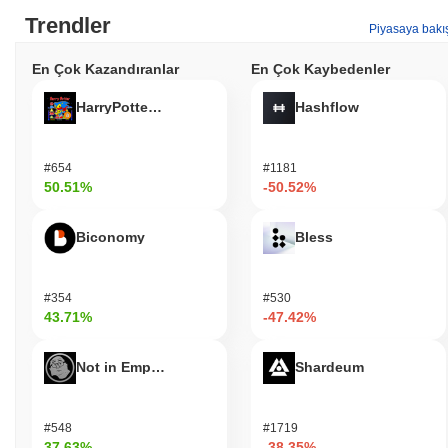
Trendler
Piyasaya bakı
En Çok Kazandıranlar
En Çok Kaybedenler
HarryPotterObamaSonic10Inu (ETH)
Hashflow
#654
#1181
50.51%
-50.52%
Biconomy
Bless
#354
#530
43.71%
-47.42%
Not in Employment, Education, or Training
Shardeum
#548
#1719
37.63%
-38.35%