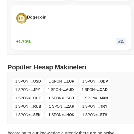
Dogecoin
+1.70%
#11
Popüler Hesap Makineleri
1 SPON
=
...
USD
1 SPON
=
...
EUR
1 SPON
=
...
GBP
1 SPON
=
...
JPY
1 SPON
=
...
AUD
1 SPON
=
...
CAD
1 SPON
=
...
CHF
1 SPON
=
...
SGD
1 SPON
=
...
MXN
1 SPON
=
...
RUB
1 SPON
=
...
ZAR
1 SPON
=
...
TRY
1 SPON
=
...
SEK
1 SPON
=
...
NOK
1 SPON
=
...
ETH
According to our knowledge currently there are no active