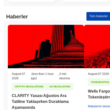
Haberler
Tüm Haberler
August 07
(less than 1 hour
,
3 min
August 07 2026
2026
ago)
okunma
TOKENIZATION
CRYPTO REGULATIONS
US REGULATORS
Wells Fargo
CLARITY Yasası Ağustos Ara
Tokenleştirm
Tatiline Yaklaşırken Duraklama
Makalenin tama
Aşamasında