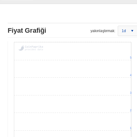
Fiyat Grafiği
yakınlaştırmak:
1d
5
4
3
2
1