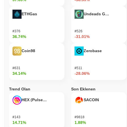
ETHGas
Undeads Games
#376
#526
36.74%
-31.01%
Coin98
Zerobase
#631
#511
34.14%
-28.06%
Trend Olan
Son Eklenen
HEX (Pulsechain)
SACOIN
#143
#9818
14.71%
1.88%