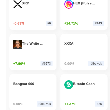
XRP
HEX (Pulsechain)
-0.63%
+14.71%
#6
#143
The White Bull
XXXAi
+7.90%
0.00%
#6273
rütbe yok
Bangsat 666
Bitcoin Cash
0.00%
+1.37%
rütbe yok
#26