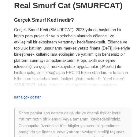
Real Smurf Cat (SMURFCAT)
Gerçek Smurf Kedi nedir?
Gerçek Smurf Kedi (SMURFCAT), 2023 yılında başlatılan bir
kripto para projesidir ve blockchain alanında eğlenceli ve
etkileşimli bir ekosistem yaratmayı hedeflemektedir. Eğlence ve
topluluk katılımı unsurlarını merkeziyetsiz finans (DeFi) ilkeleriyle
birleştirerek kullanıcılara etkileşim ve yatırım için benzersiz bir
platform sunmayı amaçlamaktadır. Proje, akıllı sözleşme
işlevselliği ve çeşitli merkeziyetsiz uygulamalar (dApp'ler) ile
birlikte çalışabilirlik sağlayan ERC-20 token standardını kullanan
Ethereum blockchain'inde faaliyet göstermektedir. Yerel token'ı
SMURFCAT, işlem ücretleri, staking ödülleri ve ekosistem
içindeki yönetişim kararlarına katılım gibi birçok amaca hizmet
etmektedir. Gerçek Smurf Kedi, topluluk odaklı girişimlere ve
daha çok göster
oyunlaştırmaya verdiği önemle öne çıkmakta, hem kripto
meraklılarına hem de sıradan kullanıcılara hitap etmektedir. Bu
Kripto paralar son derece dalgalıdır ve önemli riskler içerir.
ayırt edici yaklaşım, onu blockchain projeleri arasında dikkat
Yatırımınızın bir kısmını veya tamamını kaybedebilirsiniz.
çekici bir oyuncu haline getirerek, eğlence ve katılımı geleneksel
Coinpaprika üzerindeki tüm bilgiler yalnızca bilgilendirme
finansal faydalarla bir araya getirmektedir.
amaçlıdır ve finansal veya yatırım tavsiyesi niteliği taşımaz.