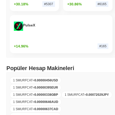
+30.18%
+30.86%
#5307
#6165
PulseX
+14.96%
#165
Popüler Hesap Makineleri
1 SMURFCAT
=
0.00000456
USD
1 SMURFCAT
=
0.00000395
EUR
1 SMURFCAT
=
0.00000338
GBP
1 SMURFCAT
=
0.00072029
JPY
1 SMURFCAT
=
0.00000646
AUD
1 SMURFCAT
=
0.00000637
CAD