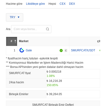
Hacime göre
Likiditeye göre
Hepsi
CEX
DEX
TRY
Ara
#
Market
çift
1
Gate
SMURFCAT/USDT
C
* fiyat/hacim hariç tutulan -aykırılık tespiti
** Komisyonsuz Marketler ve İşlem Madenciliği Harici Hacim
*** Borsa API'sinden yeni gelen datalar dahil olmayan hacim
₺ 0.000218
SMURFCAT fiyat
1.08%
₺ 16,216.28
24sa hacim
150.85%
Birleşik Emirler
₺ 39,264.05
SMURFCAT Birleşik Emir Defteri