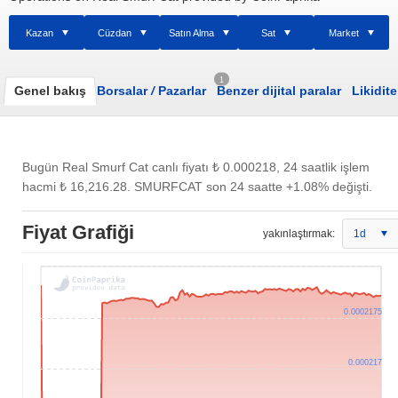
Kazan
Cüzdan
Satın Alma
Sat
Market
1
Genel bakış
Borsalar
/
Pazarlar
Benzer dijital paralar
Likidite
Bugün Real Smurf Cat canlı fiyatı
₺ 0.000218
, 24 saatlik işlem
hacmi
₺ 16,216.28
. SMURFCAT son 24 saatte +1.08% değişti.
Fiyat Grafiği
yakınlaştırmak:
1d
0.0002175
0.000217