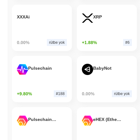
XXXAi
XRP
0.00%
+1.88%
rütbe yok
#6
Pulsechain
BabyNot
+9.80%
0.00%
#188
rütbe yok
Pulsechain Bridged HEX (Pulsechain)
eHEX (Ethereum)