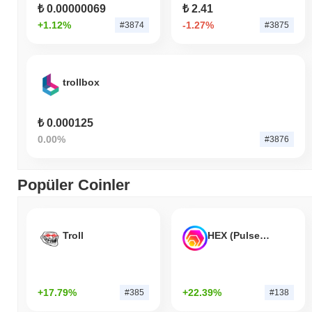
₺ 0.00000069
₺ 2.41
+1.12%
-1.27%
#3874
#3875
trollbox
₺ 0.000125
0.00%
#3876
Popüler Coinler
Troll
HEX (Pulsechain)
+17.79%
+22.39%
#385
#138