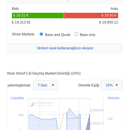
Bids
Asks
₺ 19,313.92
₺ 19,950.12
Show Markets:
Base and Quote
Base only
Verileri nasıl kullanacağınızı okuyun
Real Smurf Cat Geçmiş Market Derinliği (10%):
yakınlaştırmak:
7 Gün
Derinlik Eşiği:
10%
Liquidity
Volume
0.000218
50k
15k
0.000217