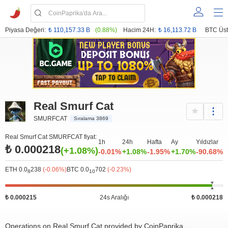
Piyasa Değeri:
₺ 110,157.33 B
(0.88%)
Hacim 24H:
₺ 16,113.72 B
BTC Üst
Real Smurf Cat
SMURFCAT
Sıralama 3869
Real Smurf Cat SMURFCAT fiyat:
1h
24h
Hafta
Ay
Yıldızlar
₺ 0.000218
(+1.08%)
-0.01%
+1.08%
-1.95%
+1.70%
-90.68%
ETH 0.0
238
(-0.06%)
BTC 0.0
702
(-0.23%)
8
10
₺ 0.000215
24s Aralığı
₺ 0.000218
Operations on Real Smurf Cat provided by CoinPaprika