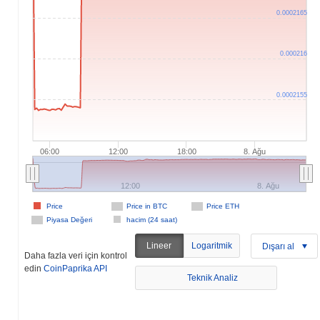
0.0002165
0.000216
0.0002155
06:00
12:00
18:00
8. Ağu
12:00
8. Ağu
Price
Price in BTC
Price ETH
Piyasa Değeri
hacim (24 saat)
Lineer
Logaritmik
Dışarı al
Daha fazla veri için kontrol
edin
CoinPaprika API
Teknik Analiz