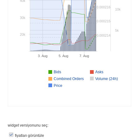
40k
0.000216
10k
30k
0.000215
5k
20k
0.000214
3. Aug
5. Aug
7. Aug
Bids
Asks
Combined Orders
Volume (24h)
Price
widget versiyonunu seç:
fiyatları görüntüle