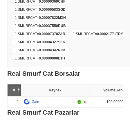
1 SMURFCAT
=
0.00000369
CHF
1 SMURFCAT
=
0.00000583
SGD
1 SMURFCAT
=
0.00007822
MXN
1 SMURFCAT
=
0.00037550
RUB
1 SMURFCAT
=
0.00007370
ZAR
1 SMURFCAT
=
0.00021771
TRY
1 SMURFCAT
=
0.00004327
SEK
1 SMURFCAT
=
0.00004342
NOK
1 SMURFCAT
=
0.00000000
ETH
Real Smurf Cat Borsalar
#
Kaynak
Volume 24h (%)
1
Gate
100.000000%
C
Real Smurf Cat Pazarlar