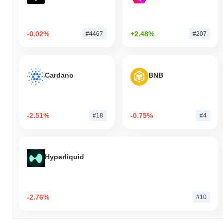
-0.02%
+2.48%
#4467
#207
Cardano
BNB
-2.51%
-0.75%
#18
#4
Hyperliquid
-2.76%
#10