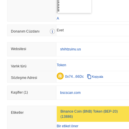
A
Evet
Donanım Cüzdanı
Websitesi
shihtzuinu.us
Token
Varlık türü
0x74...66Dc
Kopyala
Sözleşme Adresi
Kaşifler
(1)
bscscan.com
Binance Coin (BNB) Token (BEP-20)
Etiketler
(13886)
Bir etiket öner