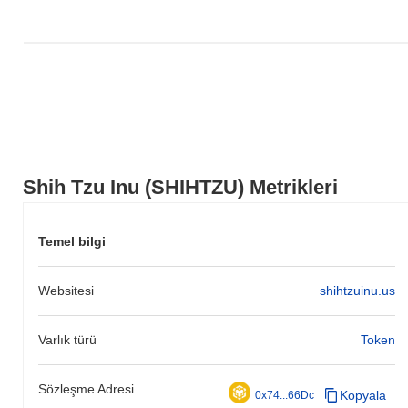
Shih Tzu Inu (SHIHTZU) Metrikleri
Temel bilgi
Websitesi
shihtzuinu.us
Varlık türü
Token
Sözleşme Adresi
Kopyala
0x74...66Dc