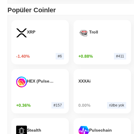
Popüler Coinler
XRP
Troll
-1.40%
+0.88%
#6
#411
HEX (Pulsechain)
XXXAi
+0.36%
0.00%
#157
rütbe yok
Stealth
Pulsechain