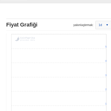
Fiyat Grafiği
yakınlaştırmak:
1d
5
4
3
2
1