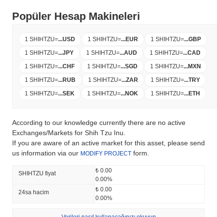
Popüler Hesap Makineleri
1 SHIHTZU
=
...
USD
1 SHIHTZU
=
...
EUR
1 SHIHTZU
=
...
GBP
1 SHIHTZU
=
...
JPY
1 SHIHTZU
=
...
AUD
1 SHIHTZU
=
...
CAD
1 SHIHTZU
=
...
CHF
1 SHIHTZU
=
...
SGD
1 SHIHTZU
=
...
MXN
1 SHIHTZU
=
...
RUB
1 SHIHTZU
=
...
ZAR
1 SHIHTZU
=
...
TRY
1 SHIHTZU
=
...
SEK
1 SHIHTZU
=
...
NOK
1 SHIHTZU
=
...
ETH
According to our knowledge currently there are no active
Exchanges/Markets for Shih Tzu Inu.
If you are aware of an active market for this asset, please send
us information via our
form.
MODIFY PROJECT
₺ 0.00
SHIHTZU fiyat
0.00%
₺ 0.00
24sa hacim
0.00%