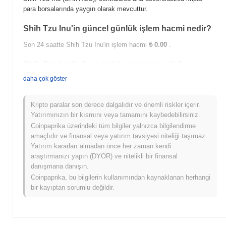
para borsalarında yaygın olarak mevcuttur.
Shih Tzu Inu'in güncel günlük işlem hacmi nedir?
Son 24 saatte Shih Tzu Inu'in işlem hacmi
₺ 0.00
.
Shih Tzu Inu'in fiyat aralığı geçmişi nedir?
daha çok göster
Tüm Zamanların En Yüksek Değeri (ATH):
₺0.0
148
7
Tüm Zamanların En Düşük Değeri (ATL):
₺ 0.00
Kripto paralar son derece dalgalıdır ve önemli riskler içerir.
Shih Tzu Inu şu anda ATH'sinin
~94.63%
altında işlem görüyor .
Yatırımınızın bir kısmını veya tamamını kaybedebilirsiniz.
Coinpaprika üzerindeki tüm bilgiler yalnızca bilgilendirme
Shih Tzu Inu, daha geniş kripto piyasasıyla
amaçlıdır ve finansal veya yatırım tavsiyesi niteliği taşımaz.
karşılaştırıldığında nasıl performans gösteriyor?
Yatırım kararları almadan önce her zaman kendi
araştırmanızı yapın (DYOR) ve nitelikli bir finansal
Son 7 günde Shih Tzu Inu
0.00%
kazandı, genel kripto
danışmana danışın.
piyasasından
0.57%
kazanç kaydeden daha düşük performans
gösterdi. Bu, daha geniş piyasa momentumuna göre SHIHTZU'ün
Coinpaprika, bu bilgilerin kullanımından kaynaklanan herhangi
fiyat hareketinde geçici bir gecikme gösterdiğini belirtir.
bir kayıptan sorumlu değildir.