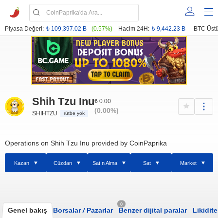
Piyasa Değeri:
₺ 109,397.02 B
(0.57%)
Hacim 24H:
₺ 9,442.23 B
BTC Üstü
Shih Tzu Inu
₺ 0.00
(0.00%)
SHIHTZU
rütbe yok
Operations on Shih Tzu Inu provided by CoinPaprika
Kazan
Cüzdan
Satın Alma
Sat
Market
0
Genel bakış
Borsalar
/
Pazarlar
Benzer dijital paralar
Likidite