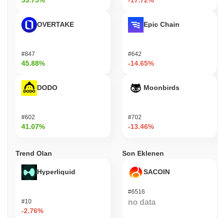
53.75%
-17.72%
OVERTAKE
Epic Chain
#847
#642
45.88%
-14.65%
DODO
Moonbirds
#602
#702
41.07%
-13.46%
Trend Olan
Son Eklenen
Hyperliquid
SACOIN
#6516
#10
no data
-2.76%