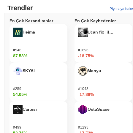
Trendler
Piyasaya bakı
En Çok Kazandıranlar
En Çok Kaybedenler
Heima
Ucan fix life in1day
#546
#1696
87.53%
-18.75%
SKYAI
Manyu
#259
#1043
54.05%
-17.88%
Cartesi
OctaSpace
#499
#1293