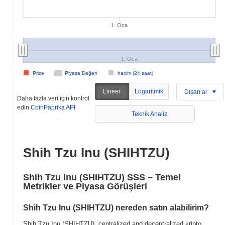
1. Oca
1. Oca
Price
Piyasa Değeri
hacim (24 saat)
Lineer
Logaritmik
Dışarı al
Daha fazla veri için kontrol
edin
CoinPaprika API
Teknik Analiz
Shih Tzu Inu (SHIHTZU)
Shih Tzu Inu (SHIHTZU) SSS – Temel
Metrikler ve Piyasa Görüşleri
Shih Tzu Inu (SHIHTZU) nereden satın alabilirim?
Shih Tzu Inu (SHIHTZU), centralized and decentralized kripto