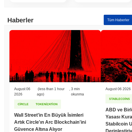
Haberler
Tüm Haberler
August 06
(less than 1 hour
,
3 min
August 06 2026
2026
ago)
okunma
STABLECOINS
CIRCLE
TOKENIZATION
ABD ve Birl
Wall Street'in En Büyük İsimleri
Yasası Kura
Artık Circle'ın Arc Blockchain'ini
Stabilcoin
Güvence Altına Alıyor
Derinleştiri