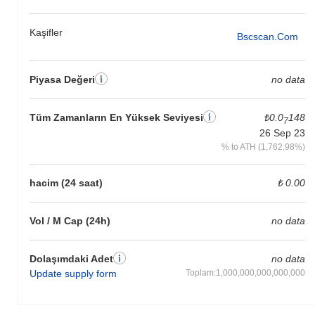
Kaşifler
Bscscan.com
Piyasa Değeri
no data
Tüm Zamanların En Yüksek Seviyesi
₺0.0
148
7
26 Sep 23
% to ATH (1,762.98%)
hacim (24 saat)
₺ 0.00
Vol / M Cap (24h)
no data
Dolaşımdaki Adet
no data
Update supply form
Toplam:1,000,000,000,000,000