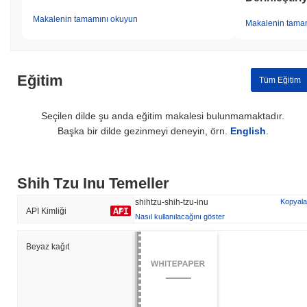
Makalenin tamamını okuyun
Makalenin tama
Eğitim
Tüm Eğitim
Seçilen dilde şu anda eğitim makalesi bulunmamaktadır.
Başka bir dilde gezinmeyi deneyin, örn.
English
.
Shih Tzu Inu Temeller
shihtzu-shih-tzu-inu
Kopyala
API Kimliği
Nasıl kullanılacağını göster
Beyaz kağıt