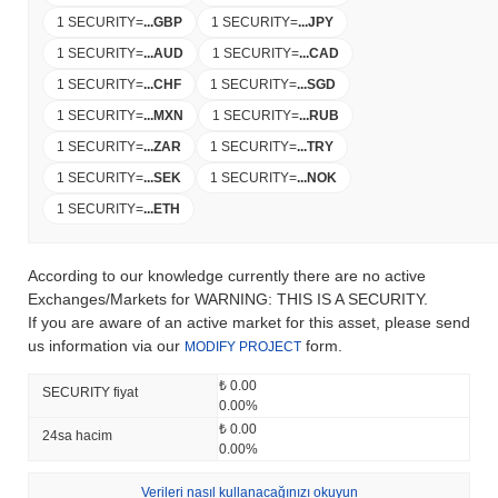
1 SECURITY
=
...
GBP
1 SECURITY
=
...
JPY
1 SECURITY
=
...
AUD
1 SECURITY
=
...
CAD
1 SECURITY
=
...
CHF
1 SECURITY
=
...
SGD
1 SECURITY
=
...
MXN
1 SECURITY
=
...
RUB
1 SECURITY
=
...
ZAR
1 SECURITY
=
...
TRY
1 SECURITY
=
...
SEK
1 SECURITY
=
...
NOK
1 SECURITY
=
...
ETH
According to our knowledge currently there are no active
Exchanges/Markets for WARNING: THIS IS A SECURITY.
If you are aware of an active market for this asset, please send
us information via our
form.
MODIFY PROJECT
₺ 0.00
SECURITY fiyat
0.00%
₺ 0.00
24sa hacim
0.00%
Verileri nasıl kullanacağınızı okuyun