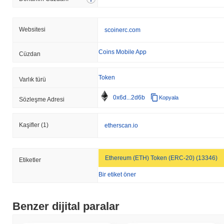
Websitesi
scoinerc.com
Coins Mobile App
Cüzdan
Token
Varlık türü
0x6d...2d6b
Kopyala
Sözleşme Adresi
Kaşifler
(1)
etherscan.io
Ethereum (ETH) Token (ERC-20) (13346)
Etiketler
Bir etiket öner
Benzer dijital paralar