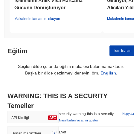
İşlemlerini Anlık Visa Harcama
Getiriyor, 
Gücüne Dönüştürüyor
Alıcıları Yıl
Makalenin tamamını okuyun
Makalenin tama
Eğitim
Tüm Eğitim
Seçilen dilde şu anda eğitim makalesi bulunmamaktadır.
Başka bir dilde gezinmeyi deneyin, örn.
English
.
WARNING: THIS IS A SECURITY
Temeller
security-warning-this-is-a-security
Kopyala
API Kimliği
Nasıl kullanılacağını göster
Evet
Donanım Cüzdanı