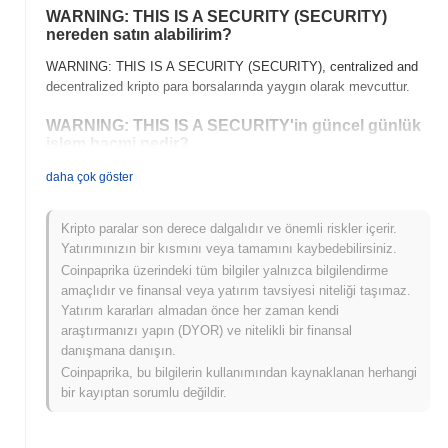
WARNING: THIS IS A SECURITY (SECURITY)
nereden satın alabilirim?
WARNING: THIS IS A SECURITY (SECURITY), centralized and
decentralized kripto para borsalarında yaygın olarak mevcuttur.
WARNING: THIS IS A SECURITY'in güncel günlük
işlem hacmi nedir?
Son 24 saatte WARNING: THIS IS A SECURITY'in işlem hacmi
daha çok göster
₺ 0.00
.
Kripto paralar son derece dalgalıdır ve önemli riskler içerir.
WARNING: THIS IS A SECURITY'in fiyat aralığı
Yatırımınızın bir kısmını veya tamamını kaybedebilirsiniz.
geçmişi nedir?
Coinpaprika üzerindeki tüm bilgiler yalnızca bilgilendirme
Tüm Zamanların En Yüksek Değeri (ATH):
₺ 0.00000050
amaçlıdır ve finansal veya yatırım tavsiyesi niteliği taşımaz.
Tüm Zamanların En Düşük Değeri (ATL):
₺ 0.00
Yatırım kararları almadan önce her zaman kendi
araştırmanızı yapın (DYOR) ve nitelikli bir finansal
WARNING: THIS IS A SECURITY şu anda ATH'sinin
~77.07%
danışmana danışın.
altında işlem görüyor .
Coinpaprika, bu bilgilerin kullanımından kaynaklanan herhangi
bir kayıptan sorumlu değildir.
WARNING: THIS IS A SECURITY, daha geniş kripto
piyasasıyla karşılaştırıldığında nasıl performans
gösteriyor?