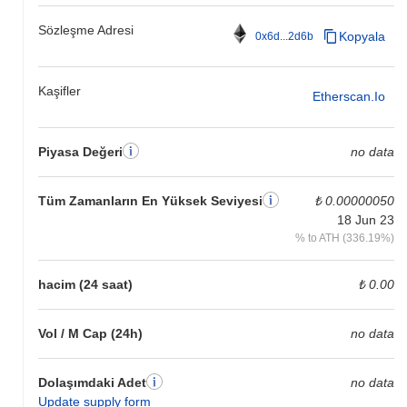
Sözleşme Adresi
Kopyala
0x6d...2d6b
Kaşifler
Etherscan.io
Piyasa Değeri
no data
Tüm Zamanların En Yüksek Seviyesi
₺ 0.00000050
18 Jun 23
% to ATH (336.19%)
hacim (24 saat)
₺ 0.00
Vol / M Cap (24h)
no data
Dolaşımdaki Adet
no data
Update supply form