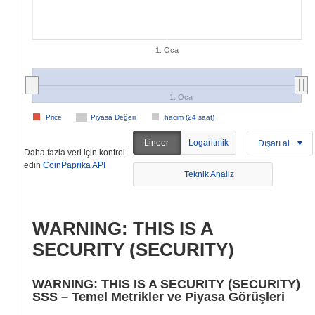
1. Oca
1. Oca
Price
Piyasa Değeri
hacim (24 saat)
Lineer
Logaritmik
Dışarı al
Daha fazla veri için kontrol
edin
CoinPaprika API
Teknik Analiz
WARNING: THIS IS A
SECURITY (SECURITY)
WARNING: THIS IS A SECURITY (SECURITY)
SSS – Temel Metrikler ve Piyasa Görüşleri