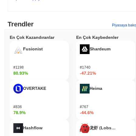
Trendler
Piyasaya bakı
En Çok Kazandıranlar
En Çok Kaybedenler
Fusionist
Shardeum
#1198
#1740
80.93%
-47.21%
OVERTAKE
Heima
#836
#767
78.9%
-44.6%
Hashflow
龙虾 (Lobster)