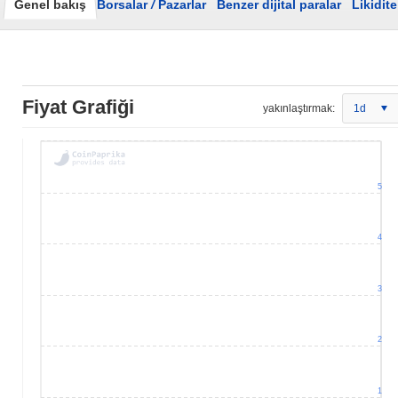
Genel bakış
Borsalar
/
Pazarlar
Benzer dijital paralar
Likidite
Fiyat Grafiği
yakınlaştırmak:
1d
5
4
3
2
1