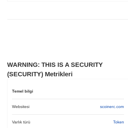
Son 7 günde WARNING: THIS IS A SECURITY
0.00%
kazandı,
genel kripto piyasasından
0.28%
düşüş kaydeden daha iyi
performans gösterdi. Bu, daha geniş piyasa momentumuna göre
SECURITY'ün fiyat hareketinde güçlü performans gösterdiğini
belirtir.
WARNING: THIS IS A SECURITY
(SECURITY) Metrikleri
Temel bilgi
Websitesi
scoinerc.com
Varlık türü
Token