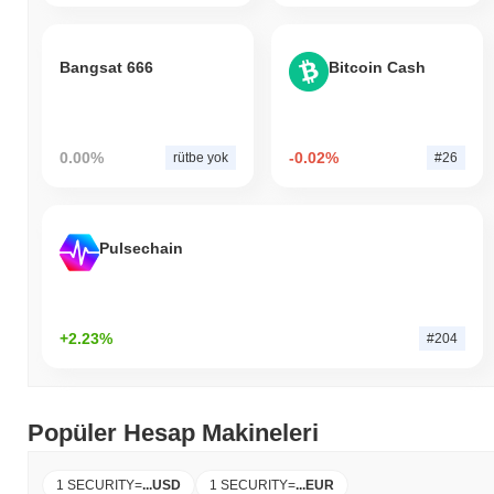
Bangsat 666
Bitcoin Cash
0.00%
-0.02%
rütbe yok
#26
Pulsechain
+2.23%
#204
Popüler Hesap Makineleri
1 SECURITY
=
...
USD
1 SECURITY
=
...
EUR