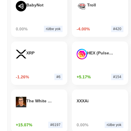
BabyNot
Troll
0.00%
-4.00%
rütbe yok
#420
XRP
HEX (Pulsechain)
-1.26%
+5.17%
#6
#154
The White Bull
XXXAi
+15.07%
0.00%
#6197
rütbe yok