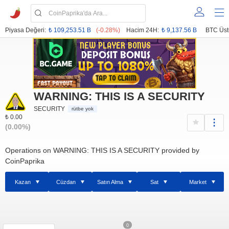
Piyasa Değeri:
₺ 109,253.51 B
(-0.28%)
Hacim 24H:
₺ 9,137.56 B
BTC Üst
WARNING: THIS IS A SECURITY
SECURITY
rütbe yok
₺ 0.00
(0.00%)
Operations on WARNING: THIS IS A SECURITY provided by
CoinPaprika
Kazan
Cüzdan
Satın Alma
Sat
Market
0