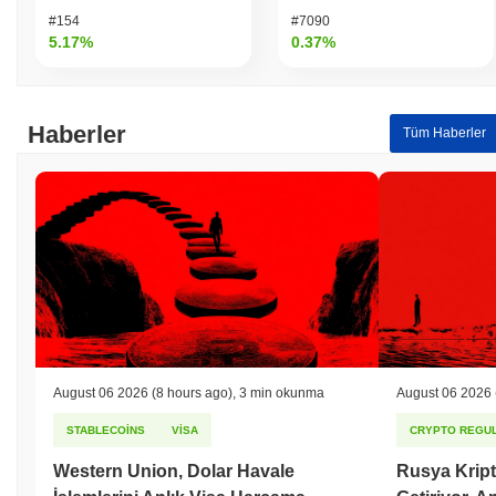
#154
#7090
5.17%
0.37%
Haberler
Tüm Haberler
August 06 2026
(8 hours ago)
,
3 min okunma
August 06 2026
STABLECOINS
VISA
CRYPTO REGUL
Western Union, Dolar Havale
Rusya Kript