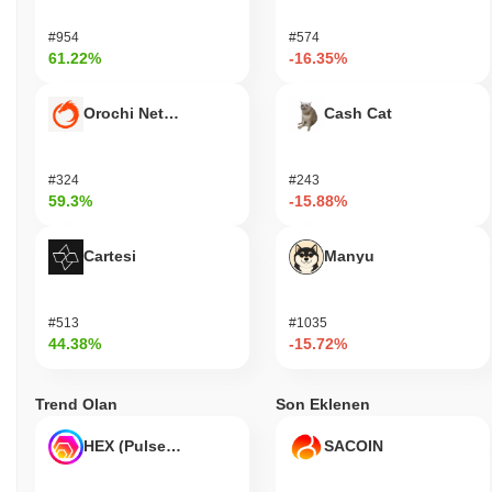
#954
#574
61.22%
-16.35%
Orochi Network
Cash Cat
#324
#243
59.3%
-15.88%
Cartesi
Manyu
#513
#1035
44.38%
-15.72%
Trend Olan
Son Eklenen
HEX (Pulsechain)
SACOIN