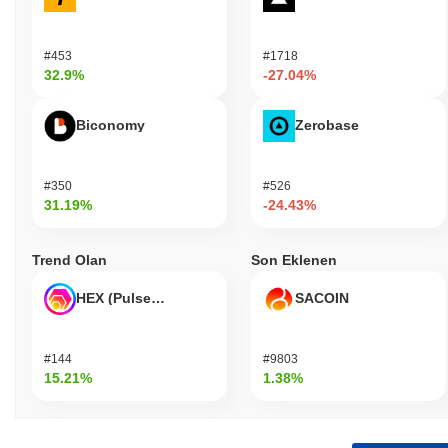
#453
#1718
32.9%
-27.04%
Biconomy
Zerobase
#350
#526
31.19%
-24.43%
Trend Olan
Son Eklenen
HEX (Pulsechain)
SACOIN
#144
#9803
15.21%
1.38%