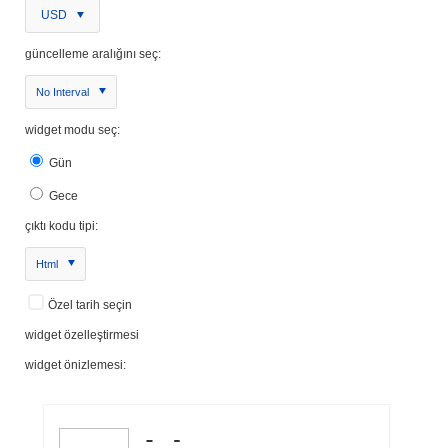
USD
güncelleme aralığını seç:
No Interval
widget modu seç:
Gün
Gece
çıktı kodu tipi:
Html
Özel tarih seçin
widget özelleştirmesi
widget önizlemesi: