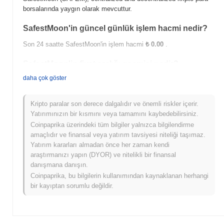
borsalarında yaygın olarak mevcuttur.
SafestMoon'in güncel günlük işlem hacmi nedir?
Son 24 saatte SafestMoon'in işlem hacmi
₺ 0.00
.
SafestMoon'in fiyat aralığı geçmişi nedir?
daha çok göster
Tüm Zamanların En Yüksek Değeri (ATH):
₺ 0.00004442
Tüm Zamanların En Düşük Değeri (ATL):
₺ 0.00
Kripto paralar son derece dalgalıdır ve önemli riskler içerir.
SafestMoon şu anda ATH'sinin
~29.84%
altında işlem görüyor .
Yatırımınızın bir kısmını veya tamamını kaybedebilirsiniz.
Coinpaprika üzerindeki tüm bilgiler yalnızca bilgilendirme
SafestMoon, daha geniş kripto piyasasıyla
amaçlıdır ve finansal veya yatırım tavsiyesi niteliği taşımaz.
karşılaştırıldığında nasıl performans gösteriyor?
Yatırım kararları almadan önce her zaman kendi
Son 7 günde SafestMoon
0.00%
kazandı, genel kripto
araştırmanızı yapın (DYOR) ve nitelikli bir finansal
piyasasından
0.27%
kazanç kaydeden daha düşük performans
danışmana danışın.
gösterdi. Bu, daha geniş piyasa momentumuna göre SAFEM'ün
Coinpaprika, bu bilgilerin kullanımından kaynaklanan herhangi
fiyat hareketinde geçici bir gecikme gösterdiğini belirtir.
bir kayıptan sorumlu değildir.