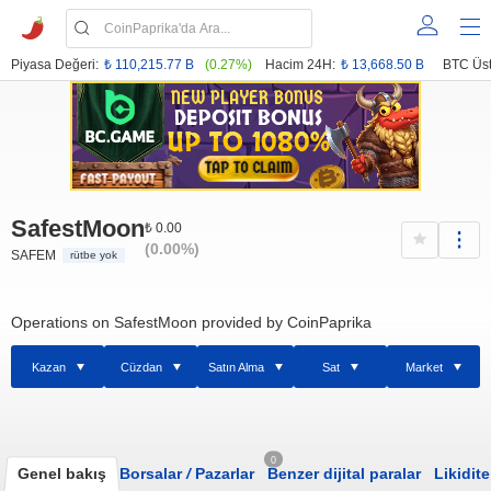
Piyasa Değeri:
₺ 110,215.77 B
(0.27%)
Hacim 24H:
₺ 13,668.50 B
BTC Üst
SafestMoon
₺ 0.00
(0.00%)
SAFEM
rütbe yok
Operations on SafestMoon provided by CoinPaprika
Kazan
Cüzdan
Satın Alma
Sat
Market
0
Genel bakış
Borsalar
/
Pazarlar
Benzer dijital paralar
Likidite