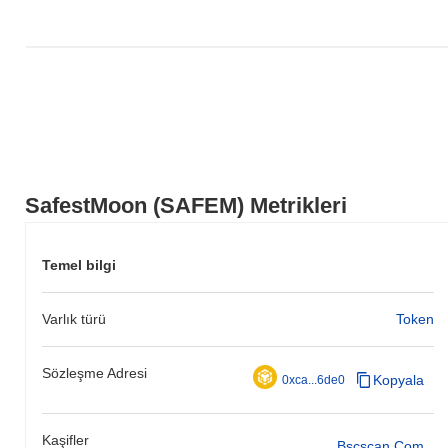
SafestMoon (SAFEM) Metrikleri
Temel bilgi
Varlık türü
Token
Sözleşme Adresi
Kopyala
0xca...6de0
Kaşifler
Bscscan.com