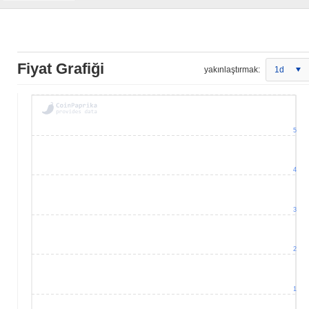
Fiyat Grafiği
yakınlaştırmak:
1d
5
4
3
2
1