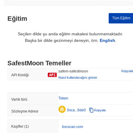
Eğitim
Tüm Eğitim
Seçilen dilde şu anda eğitim makalesi bulunmamaktadır.
Başka bir dilde gezinmeyi deneyin, örn.
English
.
SafestMoon Temeller
safem-safestmoon
Kopyala
API Kimliği
Nasıl kullanılacağını göster
Token
Varlık türü
0xca...6de0
Kopyala
Sözleşme Adresi
Kaşifler
(1)
bscscan.com