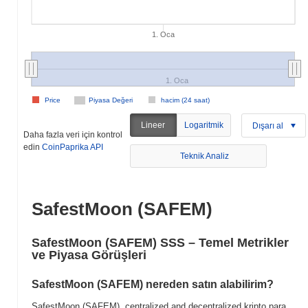
1. Oca
1. Oca
Price
Piyasa Değeri
hacim (24 saat)
Lineer
Logaritmik
Dışarı al
Daha fazla veri için kontrol
edin
CoinPaprika API
Teknik Analiz
SafestMoon (SAFEM)
SafestMoon (SAFEM) SSS – Temel Metrikler
ve Piyasa Görüşleri
SafestMoon (SAFEM) nereden satın alabilirim?
SafestMoon (SAFEM), centralized and decentralized kripto para