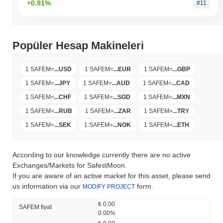
+0.91%
#11
Popüler Hesap Makineleri
1 SAFEM
=
...
USD
1 SAFEM
=
...
EUR
1 SAFEM
=
...
GBP
1 SAFEM
=
...
JPY
1 SAFEM
=
...
AUD
1 SAFEM
=
...
CAD
1 SAFEM
=
...
CHF
1 SAFEM
=
...
SGD
1 SAFEM
=
...
MXN
1 SAFEM
=
...
RUB
1 SAFEM
=
...
ZAR
1 SAFEM
=
...
TRY
1 SAFEM
=
...
SEK
1 SAFEM
=
...
NOK
1 SAFEM
=
...
ETH
According to our knowledge currently there are no active
Exchanges/Markets for SafestMoon.
If you are aware of an active market for this asset, please send
us information via our
form.
MODIFY PROJECT
₺ 0.00
SAFEM fiyat
0.00%