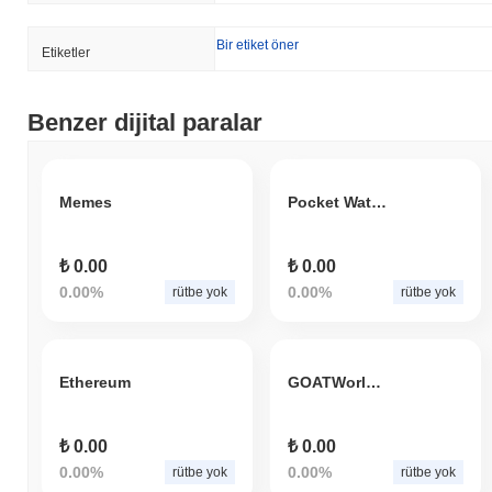
Bir etiket öner
Etiketler
Benzer dijital paralar
Memes
Pocket Watcher Bot
₺ 0.00
₺ 0.00
0.00%
0.00%
rütbe yok
rütbe yok
Ethereum
GOATWorldCupCopaAmericaChampionsLeagueLaLigaBALLONDOR
₺ 0.00
₺ 0.00
0.00%
0.00%
rütbe yok
rütbe yok