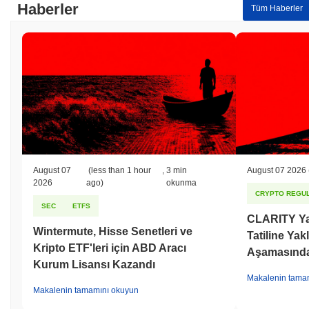
Haberler
Tüm Haberler
August 07
(less than 1 hour
,
3 min
August 07 2026
2026
ago)
okunma
CRYPTO REGUL
SEC
ETFS
CLARITY Ya
Wintermute, Hisse Senetleri ve
Tatiline Ya
Kripto ETF'leri için ABD Aracı
Aşamasınd
Kurum Lisansı Kazandı
Makalenin tama
Makalenin tamamını okuyun