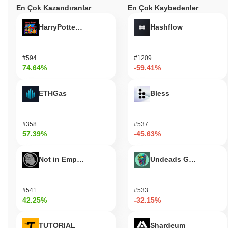
En Çok Kazandıranlar
En Çok Kaybedenler
HarryPotterObamaSonic10Inu (ETH)
Hashflow
#594
#1209
74.64%
-59.41%
ETHGas
Bless
#358
#537
57.39%
-45.63%
Not in Employment, Education, or Training
Undeads Games
#541
#533
42.25%
-32.15%
TUTORIAL
Shardeum