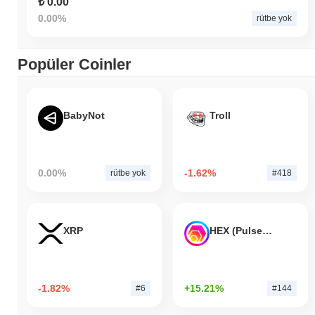
₺ 0.00
0.00%
rütbe yok
Popüler Coinler
BabyNot
Troll
0.00%
-1.62%
rütbe yok
#418
XRP
HEX (Pulsechain)
-1.82%
+15.21%
#6
#144