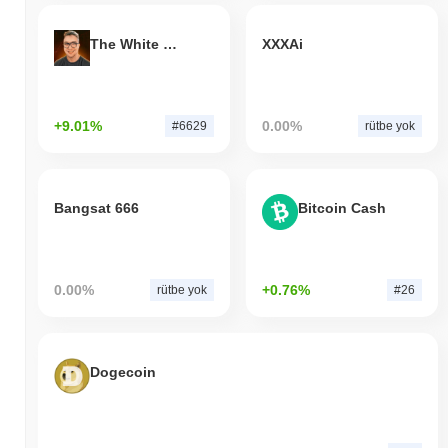
The White Bull
XXXAi
+9.01%
0.00%
#6629
rütbe yok
Bangsat 666
Bitcoin Cash
0.00%
+0.76%
rütbe yok
#26
Dogecoin