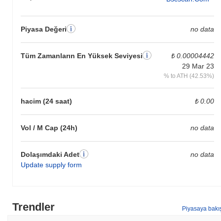
Piyasa Değeri
no data
Tüm Zamanların En Yüksek Seviyesi
₺ 0.00004442
29 Mar 23
% to ATH (42.53%)
hacim (24 saat)
₺ 0.00
Vol / M Cap (24h)
no data
Dolaşımdaki Adet
no data
Update supply form
Trendler
Piyasaya bakı