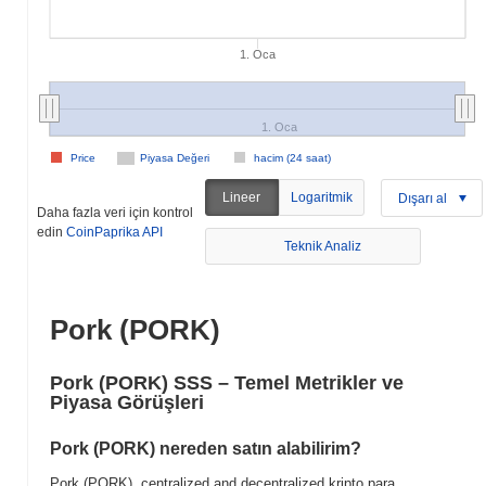
1. Oca
1. Oca
Price
Piyasa Değeri
hacim (24 saat)
Lineer
Logaritmik
Dışarı al
Daha fazla veri için kontrol
edin
CoinPaprika API
Teknik Analiz
Pork (PORK)
Pork (PORK) SSS – Temel Metrikler ve
Piyasa Görüşleri
Pork (PORK) nereden satın alabilirim?
Pork (PORK), centralized and decentralized kripto para