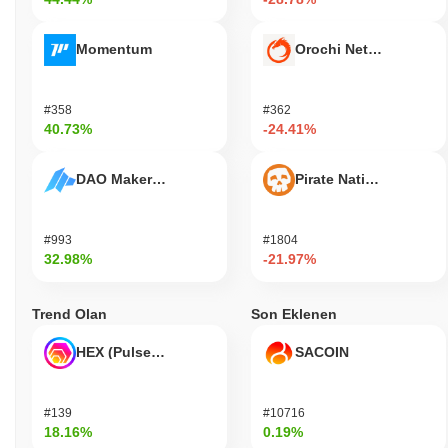
Momentum
Orochi Network
#358
#362
40.73%
-24.41%
DAO Maker Token
Pirate Nation Token
#993
#1804
32.98%
-21.97%
Trend Olan
Son Eklenen
HEX (Pulsechain)
SACOIN
#139
#10716
18.16%
0.19%