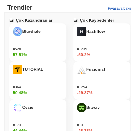
Trendler
Piyasaya bakı
En Çok Kazandıranlar
En Çok Kaybedenler
Bluwhale
Hashflow
#528
#1235
57.51%
-50.2%
TUTORIAL
Fusionist
#364
#1254
50.48%
-29.37%
Cysic
Bitway
#173
#131
44.44%
-28.78%