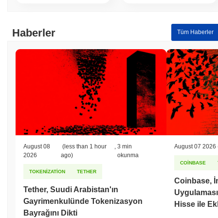
Haberler
Tüm Haberler
August 08
(less than 1 hour
,
3 min
August 07 2026
2026
ago)
okunma
COINBASE
TOKENIZATION
TETHER
Coinbase, İn
Tether, Suudi Arabistan'ın
Uygulamasın
Gayrimenkulünde Tokenizasyon
Hisse ile Ek
Bayrağını Dikti