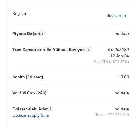
Kaşifler
Solscan.io
Piyasa Değeri
no data
Tüm Zamanların En Yüksek Seviyesi
₺ 0.005289
12 Jan 24
% to ATH (1,076.89%)
hacim (24 saat)
₺ 0.00
Vol / M Cap (24h)
no data
Dolaşımdaki Adet
no data
Update supply form
Toplam:999,961,640