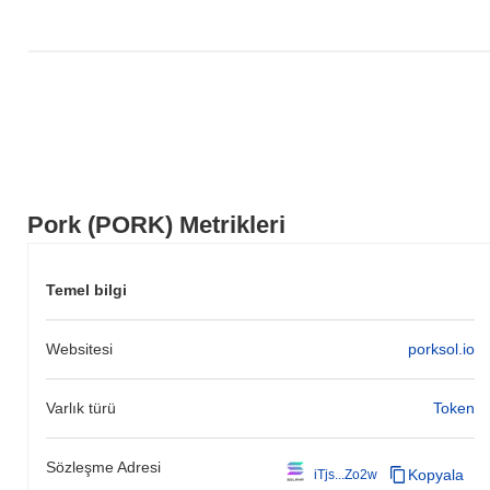
Pork (PORK) Metrikleri
Temel bilgi
Websitesi
porksol.io
Varlık türü
Token
Sözleşme Adresi
Kopyala
iTjs...Zo2w