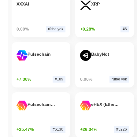
XXXAi
XRP
0.00%
+0.28%
rütbe yok
#6
Pulsechain
BabyNot
+7.30%
0.00%
#189
rütbe yok
Pulsechain Bridged HEX (Pulsechain)
eHEX (Ethereum)
+25.47%
+26.34%
#6130
#5226