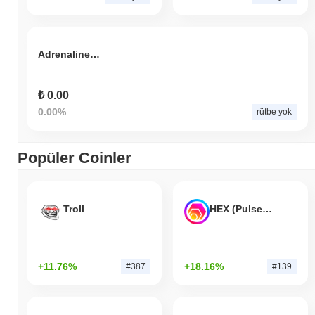
Adrenaline Token
₺ 0.00
0.00%
rütbe yok
Popüler Coinler
Troll
HEX (Pulsechain)
+11.76%
+18.16%
#387
#139