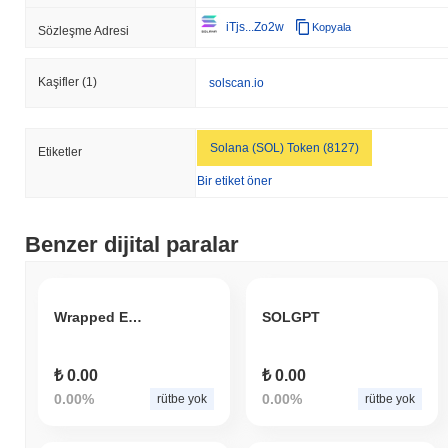
iTjs...Zo2w
Kopyala
Sözleşme Adresi
Kaşifler
(1)
solscan.io
Solana (SOL) Token (8127)
Etiketler
Bir etiket öner
Benzer dijital paralar
Wrapped EverGreenCoin
SOLGPT
₺ 0.00
₺ 0.00
0.00%
0.00%
rütbe yok
rütbe yok