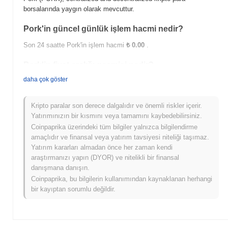
borsalarında yaygın olarak mevcuttur.
Pork'in güncel günlük işlem hacmi nedir?
Son 24 saatte Pork'in işlem hacmi
₺ 0.00
.
Pork'in fiyat aralığı geçmişi nedir?
daha çok göster
Tüm Zamanların En Yüksek Değeri (ATH):
₺ 0.005289
Tüm Zamanların En Düşük Değeri (ATL):
₺ 0.00
Kripto paralar son derece dalgalıdır ve önemli riskler içerir.
Pork şu anda ATH'sinin
~91.50%
altında işlem görüyor .
Yatırımınızın bir kısmını veya tamamını kaybedebilirsiniz.
Coinpaprika üzerindeki tüm bilgiler yalnızca bilgilendirme
Pork, daha geniş kripto piyasasıyla
amaçlıdır ve finansal veya yatırım tavsiyesi niteliği taşımaz.
karşılaştırıldığında nasıl performans gösteriyor?
Yatırım kararları almadan önce her zaman kendi
Son 7 günde Pork
0.00%
kazandı, genel kripto piyasasından
araştırmanızı yapın (DYOR) ve nitelikli bir finansal
0.84%
kazanç kaydeden daha düşük performans gösterdi. Bu,
danışmana danışın.
daha geniş piyasa momentumuna göre PORK'ün fiyat hareketinde
Coinpaprika, bu bilgilerin kullanımından kaynaklanan herhangi
geçici bir gecikme gösterdiğini belirtir.
bir kayıptan sorumlu değildir.