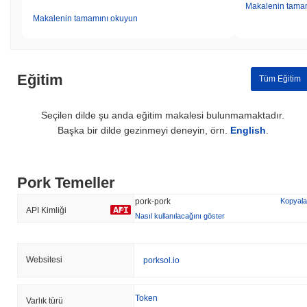
Makalenin tama
Makalenin tamamını okuyun
Eğitim
Tüm Eğitim
Seçilen dilde şu anda eğitim makalesi bulunmamaktadır.
Başka bir dilde gezinmeyi deneyin, örn.
English
.
Pork Temeller
pork-pork
Kopyala
API Kimliği
Nasıl kullanılacağını göster
Websitesi
porksol.io
Token
Varlık türü