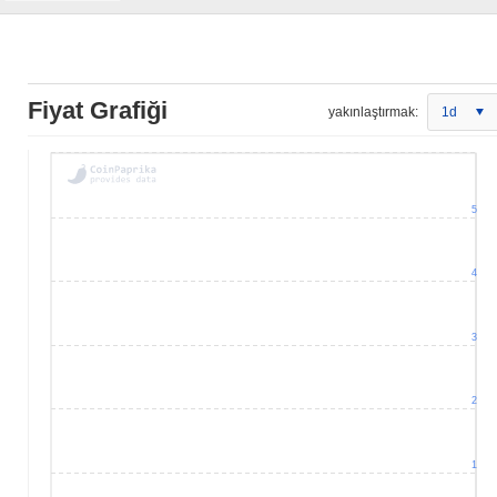
Fiyat Grafiği
yakınlaştırmak:
1d
5
4
3
2
1