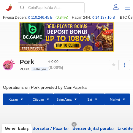
Piyasa Değeri:
₺ 110,246.45 B
(0.84%)
Hacim 24H:
₺ 14,137.10 B
BTC Üst
Pork
₺ 0.00
(0.00%)
PORK
rütbe yok
Operations on Pork provided by CoinPaprika
Kazan
Cüzdan
Satın Alma
Sat
Market
0
Genel bakış
Borsalar
/
Pazarlar
Benzer dijital paralar
Likidite