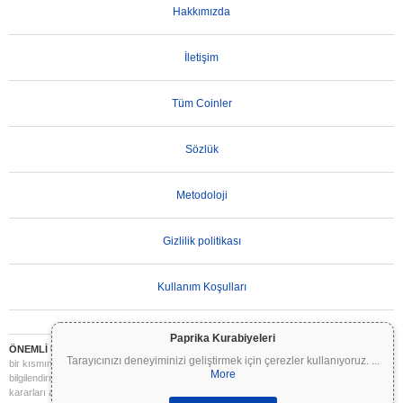
Hakkımızda
İletişim
Tüm Coinler
Sözlük
Metodoloji
Gizlilik politikası
Kullanım Koşulları
Paprika Kurabiyeleri
ÖNEMLİ UYARI:
Kripto paralar son derece volatildir ve önemli riskler içerir. Yatırımınızın
Tarayıcınızı deneyiminizi geliştirmek için çerezler kullanıyoruz.
...
bir kısmını veya tamamını kaybedebilirsiniz. Coinpaprika üzerindeki tüm bilgiler yalnızca
More
bilgilendirme amaçlıdır ve finansal veya yatırım tavsiyesi niteliği taşımaz. Yatırım
kararları almadan önce daima kendi araştırmanızı yapın (DYOR) ve nitelikli bir finansal