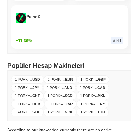
PulseX
+11.66%
#164
Popüler Hesap Makineleri
1 PORK
=
...
USD
1 PORK
=
...
EUR
1 PORK
=
...
GBP
1 PORK
=
...
JPY
1 PORK
=
...
AUD
1 PORK
=
...
CAD
1 PORK
=
...
CHF
1 PORK
=
...
SGD
1 PORK
=
...
MXN
1 PORK
=
...
RUB
1 PORK
=
...
ZAR
1 PORK
=
...
TRY
1 PORK
=
...
SEK
1 PORK
=
...
NOK
1 PORK
=
...
ETH
According to our knowledge currently there are no active