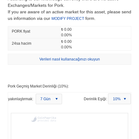
Exchanges/Markets for Pork.
If you are aware of an active market for this asset, please send
us information via our
form.
MODIFY PROJECT
₺ 0.00
PORK fiyat
0.00%
₺ 0.00
24sa hacim
0.00%
Verileri nasıl kullanacağınızı okuyun
Pork Geçmiş Market Derinliği (10%):
yakınlaştırmak:
7 Gün
Derinlik Eşiği:
10%