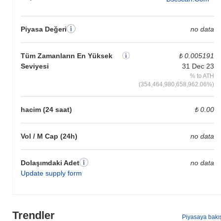
Piyasa Değeri
no data
Tüm Zamanların En Yüksek
₺ 0.005191
Seviyesi
31 Dec 23
% to ATH
(354,464,980,658,962.06%)
hacim (24 saat)
₺ 0.00
Vol / M Cap (24h)
no data
Dolaşımdaki Adet
no data
Update supply form
Trendler
Piyasaya bakı