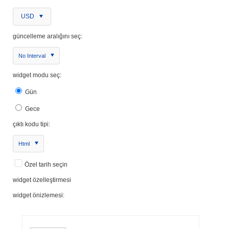
USD
güncelleme aralığını seç:
No Interval
widget modu seç:
Gün
Gece
çıktı kodu tipi:
Html
Özel tarih seçin
widget özelleştirmesi
widget önizlemesi: