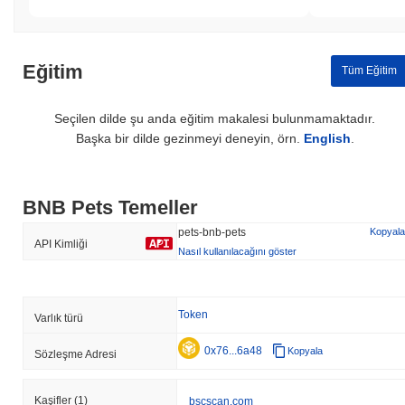
Eğitim
Tüm Eğitim
Seçilen dilde şu anda eğitim makalesi bulunmamaktadır.
Başka bir dilde gezinmeyi deneyin, örn.
English
.
BNB Pets Temeller
pets-bnb-pets
Kopyala
API Kimliği
Nasıl kullanılacağını göster
Token
Varlık türü
0x76...6a48
Kopyala
Sözleşme Adresi
Kaşifler
(1)
bscscan.com