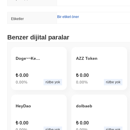
Bir etiket öner
Etiketler
Benzer dijital paralar
Doge~~Keng?
AZZ Token
₺ 0.00
₺ 0.00
0.00%
0.00%
rütbe yok
rütbe yok
HeyDao
dolbaeb
₺ 0.00
₺ 0.00
0.00%
0.00%
rütbe yok
rütbe yok