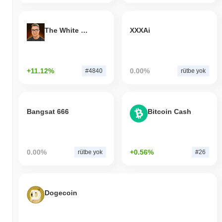
The White Bull
XXXAi
+11.12%
0.00%
#4840
rütbe yok
Bangsat 666
Bitcoin Cash
0.00%
+0.56%
rütbe yok
#26
Dogecoin