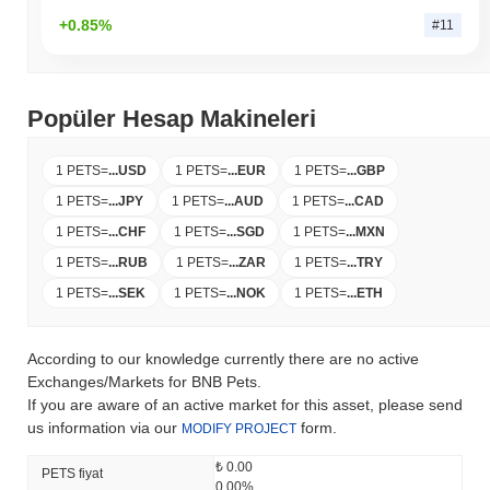
+0.85%
#11
Popüler Hesap Makineleri
1 PETS
=
...
USD
1 PETS
=
...
EUR
1 PETS
=
...
GBP
1 PETS
=
...
JPY
1 PETS
=
...
AUD
1 PETS
=
...
CAD
1 PETS
=
...
CHF
1 PETS
=
...
SGD
1 PETS
=
...
MXN
1 PETS
=
...
RUB
1 PETS
=
...
ZAR
1 PETS
=
...
TRY
1 PETS
=
...
SEK
1 PETS
=
...
NOK
1 PETS
=
...
ETH
According to our knowledge currently there are no active
Exchanges/Markets for BNB Pets.
If you are aware of an active market for this asset, please send
us information via our
form.
MODIFY PROJECT
₺ 0.00
PETS fiyat
0.00%