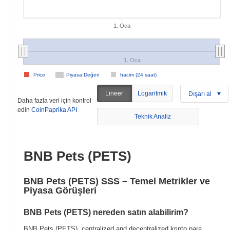
1. Oca
1. Oca
Price
Piyasa Değeri
hacim (24 saat)
Lineer
Logaritmik
Dışarı al
Daha fazla veri için kontrol
edin
CoinPaprika API
Teknik Analiz
BNB Pets (PETS)
BNB Pets (PETS) SSS – Temel Metrikler ve
Piyasa Görüşleri
BNB Pets (PETS) nereden satın alabilirim?
BNB Pets (PETS), centralized and decentralized kripto para