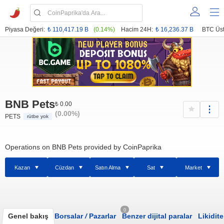
Piyasa Değeri:
₺ 110,417.19 B
(0.14%)
Hacim 24H:
₺ 16,236.37 B
BTC Üst
BNB Pets
₺ 0.00
(0.00%)
PETS
rütbe yok
Operations on BNB Pets provided by CoinPaprika
Kazan
Cüzdan
Satın Alma
Sat
Market
0
Genel bakış
Borsalar
/
Pazarlar
Benzer dijital paralar
Likidite