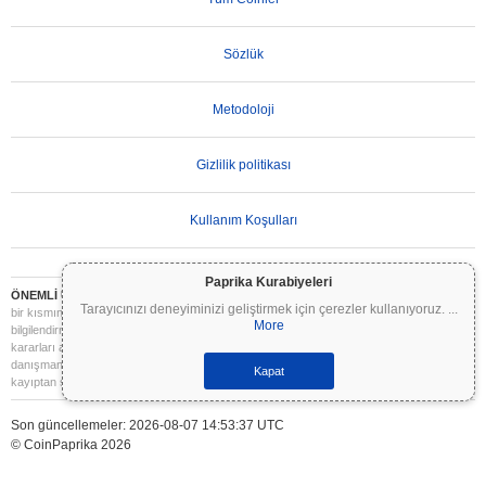
Sözlük
Metodoloji
Gizlilik politikası
Kullanım Koşulları
Paprika Kurabiyeleri
ÖNEMLİ UYARI:
Kripto paralar son derece volatildir ve önemli riskler içerir. Yatırımınızın
Tarayıcınızı deneyiminizi geliştirmek için çerezler kullanıyoruz.
...
bir kısmını veya tamamını kaybedebilirsiniz. Coinpaprika üzerindeki tüm bilgiler yalnızca
More
bilgilendirme amaçlıdır ve finansal veya yatırım tavsiyesi niteliği taşımaz. Yatırım
kararları almadan önce daima kendi araştırmanızı yapın (DYOR) ve nitelikli bir finansal
danışmana başvurun. Coinpaprika, bu bilgilerin kullanımından kaynaklanan herhangi bir
Kapat
kayıptan sorumlu değildir.
Son güncellemeler: 2026-08-07 14:53:37 UTC
© CoinPaprika 2026