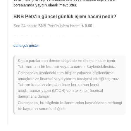
borsalarında yaygın olarak mevcuttur.
BNB Pets'in güncel günlük işlem hacmi nedir?
Son 24 saatte BNB Pets'in işlem hacmi
₺ 0.00
.
BNB Pets'in fiyat aralığı geçmişi nedir?
daha çok göster
Tüm Zamanların En Yüksek Değeri (ATH):
₺ 0.005191
Tüm Zamanların En Düşük Değeri (ATL):
₺ 0.00
Kripto paralar son derece dalgalıdır ve önemli riskler içerir.
BNB Pets şu anda ATH'sinin
~100.00%
altında işlem görüyor .
Yatırımınızın bir kısmını veya tamamını kaybedebilirsiniz.
Coinpaprika üzerindeki tüm bilgiler yalnızca bilgilendirme
BNB Pets, daha geniş kripto piyasasıyla
amaçlıdır ve finansal veya yatırım tavsiyesi niteliği taşımaz.
karşılaştırıldığında nasıl performans gösteriyor?
Yatırım kararları almadan önce her zaman kendi
Son 7 günde BNB Pets
0.00%
kazandı, genel kripto piyasasından
araştırmanızı yapın (DYOR) ve nitelikli bir finansal
0.14%
kazanç kaydeden daha düşük performans gösterdi. Bu,
danışmana danışın.
daha geniş piyasa momentumuna göre PETS'ün fiyat hareketinde
Coinpaprika, bu bilgilerin kullanımından kaynaklanan herhangi
geçici bir gecikme gösterdiğini belirtir.
bir kayıptan sorumlu değildir.