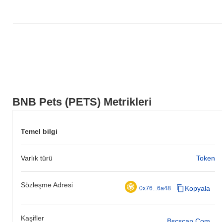
BNB Pets (PETS) Metrikleri
Temel bilgi
Varlık türü
Token
Sözleşme Adresi
Kopyala
0x76...6a48
Kaşifler
Bscscan.com