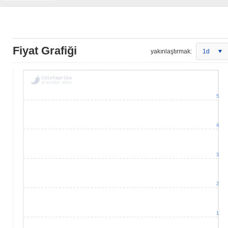
Fiyat Grafiği
yakınlaştırmak:
1d
5
4
3
2
1