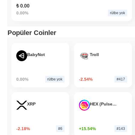
₺ 0.00
0.00%
rütbe yok
Popüler Coinler
BabyNot
Troll
0.00%
-2.54%
rütbe yok
#417
XRP
HEX (Pulsechain)
-2.18%
+15.54%
#6
#143