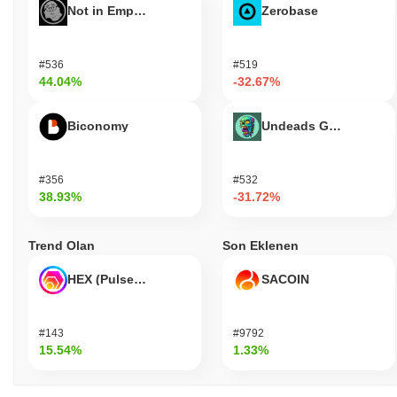
Not in Employment, Education, or Training
Zerobase
#536
#519
44.04%
-32.67%
Biconomy
Undeads Games
#356
#532
38.93%
-31.72%
Trend Olan
Son Eklenen
HEX (Pulsechain)
SACOIN
#143
#9792
15.54%
1.33%