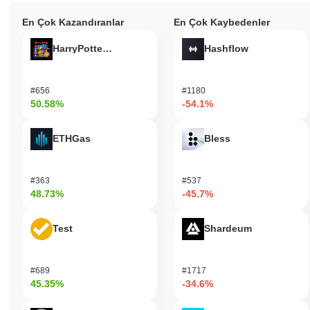
En Çok Kazandıranlar
En Çok Kaybedenler
HarryPotterObamaSonic10Inu (ETH)
Hashflow
#656
#1180
50.58%
-54.1%
ETHGas
Bless
#363
#537
48.73%
-45.7%
Test
Shardeum
#689
#1717
45.35%
-34.6%