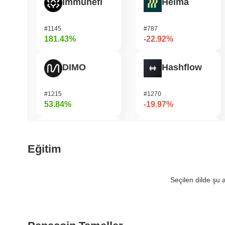
Immunefi
Heima
#1145
#787
181.43%
-22.92%
DIMO
Hashflow
#1215
#1270
53.84%
-19.97%
Bubblemaps
DAO Maker Token
Eğitim
#1013
#1056
53.08%
-17.6%
Seçilen dilde şu
IoTeX
龙虾 (Lobster)
#464
#631