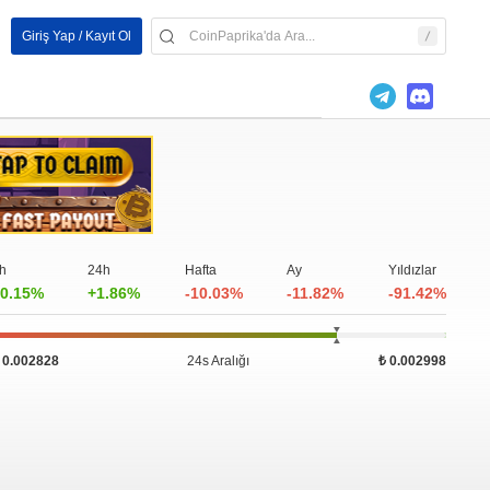
Giriş Yap / Kayıt Ol
h
24h
Hafta
Ay
Yıldızlar
0.15%
+1.86%
-10.03%
-11.82%
-91.42%
 0.002828
24s Aralığı
₺ 0.002998