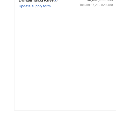
Dolaşımdaki Adet
Toplam:87,212,829,480
Update supply form