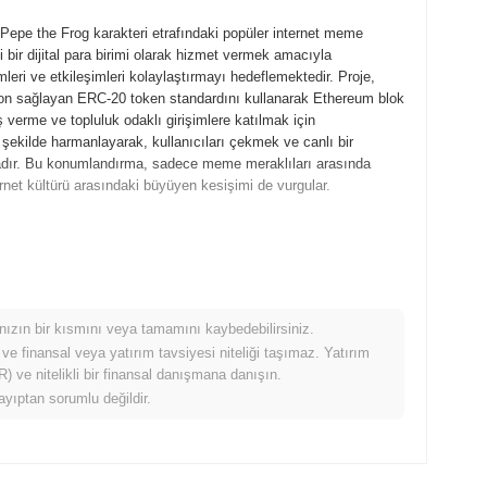
e Pepe the Frog karakteri etrafındaki popüler internet meme
 bir dijital para birimi olarak hizmet vermek amacıyla
leri ve etkileşimleri kolaylaştırmayı hedeflemektedir. Proje,
yon sağlayan ERC-20 token standardını kullanarak Ethereum blok
ş verme ve topluluk odaklı girişimlere katılmak için
 şekilde harmanlayarak, kullanıcıları çekmek ve canlı bir
adır. Bu konumlandırma, sadece meme meraklıları arasında
ernet kültürü arasındaki büyüyen kesişimi de vurgular.
 teknik çerçevesini özetleyen beyaz kitabını yayınlamasıyla
arın özelliklerini ve işlevselliklerini denemelerine olanak tanıdı.
pto para birimi pazarına resmi girişini işaret etti. Erken
bir platform oluşturma üzerine yoğunlaştı ve kullanıcılar
mınızın bir kısmını veya tamamını kaybedebilirsiniz.
ağıtımı, Haziran 2023'te adil bir lansman modeli aracılığıyla
 ve finansal veya yatırım tavsiyesi niteliği taşımaz. Yatırım
 Pepecoin edinme fırsatı bulmasını sağladı. Bu temel adımlar,
 ve nitelikli bir finansal danışmana danışın.
büyümesi ve topluluk katılımı için zemin hazırladı.
ayıptan sorumlu değildir.
i artırmayı hedefleyen önemli bir protokol güncellemesi için
deneyimini iyileştirmesi ve daha geniş bir benimseme sağlaması