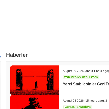
bekleniyor. Ayrıca, Pepecoin, aynı zaman diliminde yeni ortaklıkları
genişletecektir. Bu girişimler, Pepecoin'in pazardaki konumunu güçlendi
amaçlamaktadır. Bu kilometre taşlarındaki ilerleme, resmi kanallar ara
topluluk katılımı sağlanacaktır.
Pepecoin'i öne çıkaran nedir?
Pepecoin, meme kültürü ve topluluk odaklı yönetişimi benzersiz bir şeki
ekosistem oluşturur. Sağlam bir blok zinciri mimarisi üzerine inşa edi
Layer 1 teknolojisinden yararlanmaktadır, bu da kullanıcı deneyimini ve e
imkanı sunan merkeziyetsiz yönetişim gibi yenilikçi özellikler içermek
Haberler
eder. Ayrıca, Pepecoin, diğer blok zinciri ağları ve uygulamalarıyla sor
ş
genişletir. Ekosistem, çeşitli platformlar ve projelerle stratejik ortakl
benimsenmesini artırmaktadır. Bu iş birlikleri, Pepecoin'in teknoloji
kripto manzarasındaki genel önemine de katkıda bulunur.
August 09 2026
(about 1 hour ago)
Pepecoin ile neler yapabilirsiniz?
STABLECOINS
REGULATION
Yerel Stabilcoinler Geri T
Pepecoin, ekosisteminde birden fazla pratik fayda sunmaktadır. PEP to
kullanıcıların değer göndermesine ve merkeziyetsiz uygulamalar (dApp
ağı güvence altına almak için token'larını stake edebilir ve bu, ağın ta
kullanıcılar yönetişim önerilerine ve oylamalara katılma imkanı bulabil
August 08 2026
(15 hours ago)
,
3 
Geliştiriciler için Pepecoin, dApp'ler ve entegrasyonlar oluşturmak içi
HACKERS
SANCTIONS
PEP'in belirli işlevler için kullanılmasını kolaylaştıran çeşitli cüzdan