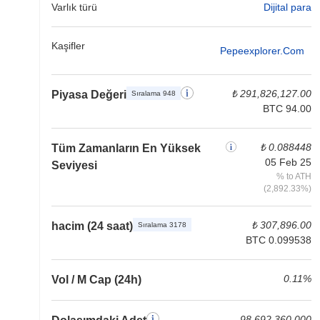
Varlık türü
Dijital para
Kaşifler
Pepeexplorer.com
₺ 291,826,127.00
Piyasa Değeri
Sıralama 948
BTC 94.00
₺ 0.088448
Tüm Zamanların En Yüksek
05 Feb 25
Seviyesi
% to ATH
(2,892.33%)
₺ 307,896.00
hacim (24 saat)
Sıralama 3178
BTC 0.099538
0.11%
Vol / M Cap (24h)
98,692,360,000