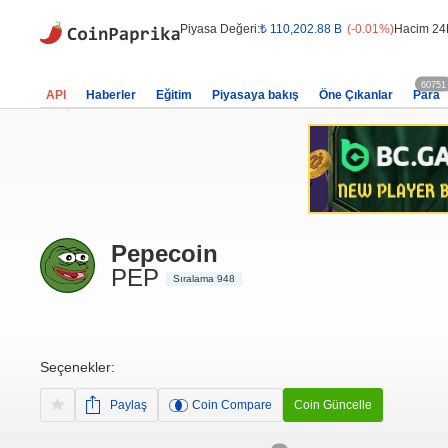
Piyasa Değeri:
₺ 110,202.88 B
(-0.01%)
Hacim 24
60751
API
Haberler
Eğitim
Piyasaya bakış
Öne Çıkanlar
Para
Pepecoin
PEP
Sıralama 948
Seçenekler:
Paylaş
Coin Compare
Coin Güncelle