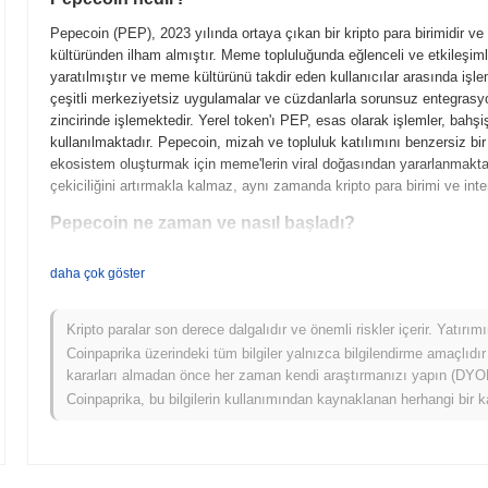
Pepecoin (PEP), 2023 yılında ortaya çıkan bir kripto para birimidir v
kültüründen ilham almıştır. Meme topluluğunda eğlenceli ve etkileşimli
yaratılmıştır ve meme kültürünü takdir eden kullanıcılar arasında işlem
çeşitli merkeziyetsiz uygulamalar ve cüzdanlarla sorunsuz entegras
zincirinde işlemektedir. Yerel token'ı PEP, esas olarak işlemler, bahşi
kullanılmaktadır. Pepecoin, mizah ve topluluk katılımını benzersiz bir
ekosistem oluşturmak için meme'lerin viral doğasından yararlanmakt
çekiciliğini artırmakla kalmaz, aynı zamanda kripto para birimi ve int
Pepecoin ne zaman ve nasıl başladı?
Pepecoin, Nisan 2023'te bir geliştirici ekibinin projenin vizyonunu ve
daha çok göster
ortaya çıktı. Proje, Mayıs 2023'te test ağını başlatarak erken kullanıcıl
Başarılı testlerin ardından, Haziran 2023'te ana ağ başlatıldı ve bu, kri
geliştirme, popüler Pepe meme kültüründen yararlanan topluluk odaklı 
Kripto paralar son derece dalgalıdır ve önemli riskler içerir. Yatırı
arasında etkileşimi ve katılımı teşvik etmeyi hedefledi. Token'ın ilk d
Coinpaprika üzerindeki tüm bilgiler yalnızca bilgilendirme amaçlıdır
gerçekleşti ve tüm ilgilenen katılımcıların ön satış avantajı olmadan
kararları almadan önce her zaman kendi araştırmanızı yapın (DYOR)
Pepecoin'in kripto ekosistemindeki varlığını oluşturdu ve gelecekteki 
Coinpaprika, bu bilgilerin kullanımından kaynaklanan herhangi bir k
Pepecoin için neler geliyor?
Resmi güncellemelere göre, Pepecoin, işlem hızını ve ölçeklenebilirliğ
2024'ün 1. çeyreğine hazırlanıyor. Bu güncellemenin genel kullanıcı 