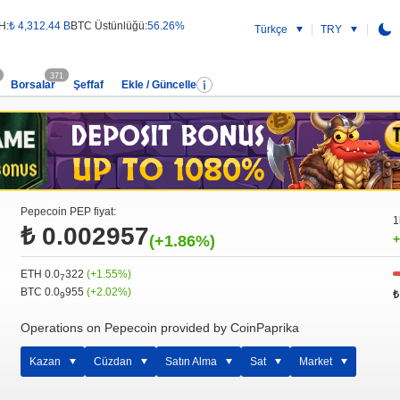
H:
₺ 4,312.44 B
BTC Üstünlüğü:
56.26%
Türkçe
TRY
371
Borsalar
Şeffaf
Ekle / Güncelle
Pepecoin PEP fiyat:
1
₺ 0.002957
(+1.86%)
+
ETH 0.0
322
(+1.55%)
7
BTC 0.0
955
(+2.02%)
₺
9
Operations on Pepecoin provided by CoinPaprika
Kazan
Cüzdan
Satın Alma
Sat
Market