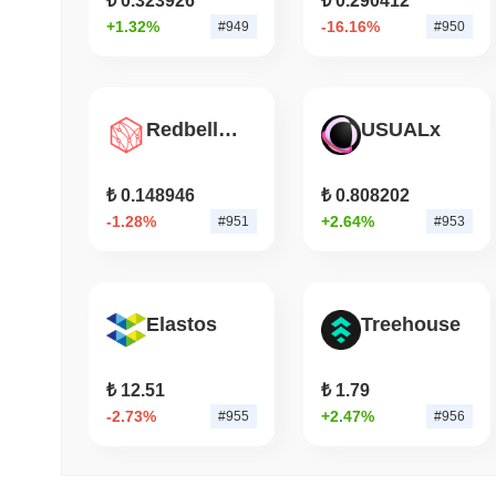
₺ 0.323926
₺ 0.290412
+1.32%
-16.16%
#949
#950
Redbelly Network
USUALx
₺ 0.148946
₺ 0.808202
-1.28%
+2.64%
#951
#953
Elastos
Treehouse
₺ 12.51
₺ 1.79
-2.73%
+2.47%
#955
#956