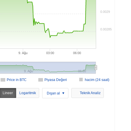
0.0029
0.00285
9. Ağu
03:00
06:00
9. Ağu
06:00
Price in BTC
Piyasa Değeri
hacim (24 saat)
Lineer
Logaritmik
Teknik Analiz
Dışarı al