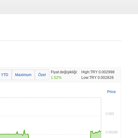
Fiyat değişikliği:
High:
TRY 0.002998
YTD
Maximum
Özel
1.52%
Low:
TRY 0.002828
Price
0.003
0.00295