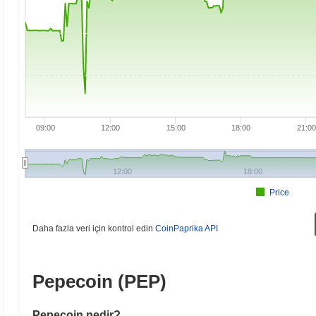
09:00
12:00
15:00
18:00
21:00
12:00
18:00
Price
Daha fazla veri için kontrol edin
CoinPaprika API
Pepecoin (PEP)
Pepecoin nedir?