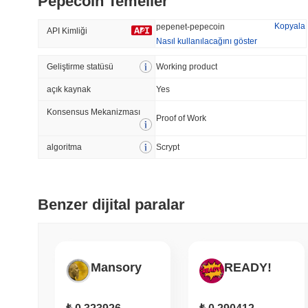
Pepecoin Temeller
44.89%
-15.72%
Kopyala
pepenet-pepecoin
API Kimliği
Nasıl kullanılacağını göster
Geliştirme statüsü
Trend Olan
Working product
Son Eklenen
açık kaynak
Yes
Bitcoin
SACOIN
Konsensus Mekanizması
Proof of Work
#1
#7547
-0.16%
1.82%
algoritma
Scrypt
Benzer dijital paralar
Mansory
READY!