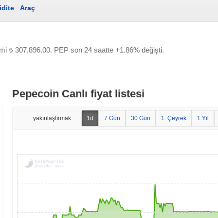
idite
Araç
cmi
₺ 307,896.00
. PEP son 24 saatte +1.86% değişti.
Pepecoin Canlı fiyat listesi
yakınlaştırmak:
1d
7 Gün
30 Gün
1. Çeyrek
1 Yıl