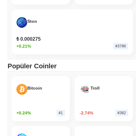
Ston
₺ 0.000275
+0.21%
#3786
Popüler Coinler
Bitcoin
Troll
+0.24%
-2.74%
#1
#382