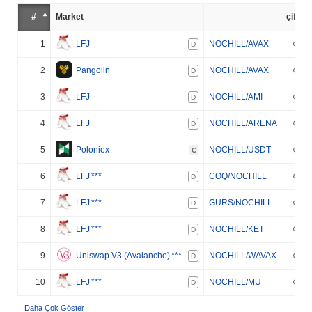
#
Market
çift
1
LFJ
NOCHILL/AVAX
D
2
Pangolin
NOCHILL/AVAX
D
3
LFJ
NOCHILL/AMI
D
4
LFJ
NOCHILL/ARENA
D
5
Poloniex
NOCHILL/USDT
C
6
LFJ
***
COQ/NOCHILL
D
7
LFJ
***
GURS/NOCHILL
D
8
LFJ
***
NOCHILL/KET
D
9
Uniswap V3 (Avalanche)
***
NOCHILL/WAVAX
D
10
LFJ
***
NOCHILL/MU
D
Daha Çok Göster