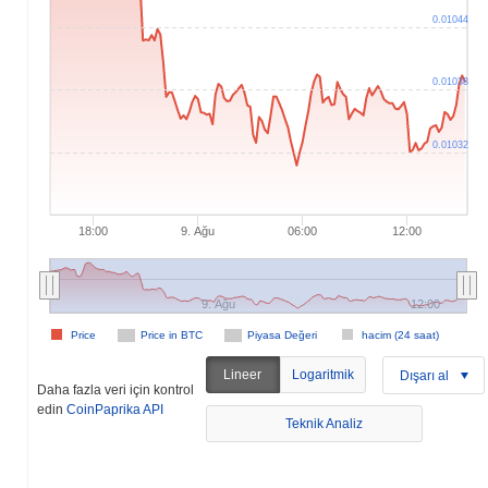
0.01044
0.01038
0.01032
18:00
9. Ağu
06:00
12:00
9. Ağu
12:00
Price
Price in BTC
Piyasa Değeri
hacim (24 saat)
Lineer
Logaritmik
Dışarı al
Daha fazla veri için kontrol
edin
CoinPaprika API
Teknik Analiz