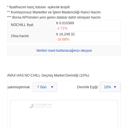
* fiyat/hacim hariç tutulan -aykırılık tespiti
** Komisyonsuz Marketler ve İşlem Madenciliği Harici Hacim
*** Borsa API'sinden yeni gelen datalar dahil olmayan hacim
₺ 0.010389
NOCHILL fiyat
-1.71%
₺ 16,249.32
24sa hacim
-16.68%
Verileri nasıl kullanacağınızı okuyun
AVAX HAS NO CHILL Geçmiş Market Derinliği (10%):
yakınlaştırmak:
7 Gün
Derinlik Eşiği:
10%