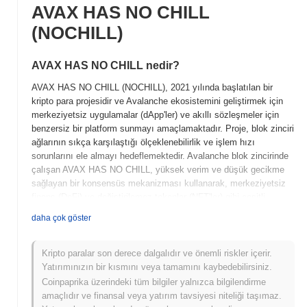
AVAX HAS NO CHILL
(NOCHILL)
AVAX HAS NO CHILL nedir?
AVAX HAS NO CHILL (NOCHILL), 2021 yılında başlatılan bir
kripto para projesidir ve Avalanche ekosistemini geliştirmek için
merkeziyetsiz uygulamalar (dApp'ler) ve akıllı sözleşmeler için
benzersiz bir platform sunmayı amaçlamaktadır. Proje, blok zinciri
ağlarının sıkça karşılaştığı ölçeklenebilirlik ve işlem hızı
sorunlarını ele almayı hedeflemektedir. Avalanche blok zincirinde
çalışan AVAX HAS NO CHILL, yüksek verim ve düşük gecikme
sağlayan bir konsensüs mekanizması kullanarak, merkeziyetsiz
finans (DeFi) ve değiştirilemez tokenlar (NFT'ler) gibi çeşitli
uygulamalar için uygun hale gelmektedir. Yerel token'ı NOCHILL,
daha çok göster
ekosistem içinde işlem ücretleri, staking ve yönetişim gibi çeşitli
amaçlar için kullanılmakta, sahiplerine projenin gelişimi ile ilgili
karar alma süreçlerine katılma imkanı sunmaktadır. AVAX HAS
Kripto paralar son derece dalgalıdır ve önemli riskler içerir.
NO CHILL, topluluk katılımına ve kullanıcı deneyimini artıran
Yatırımınızın bir kısmını veya tamamını kaybedebilirsiniz.
yenilikçi özelliklere odaklanmasıyla öne çıkmakta ve hızla gelişen
Coinpaprika üzerindeki tüm bilgiler yalnızca bilgilendirme
blok zinciri alanında önemli bir oyuncu olarak konumlanmaktadır.
amaçlıdır ve finansal veya yatırım tavsiyesi niteliği taşımaz.
Kullanıcı ihtiyaçlarını ele alma ve işlem verimliliğini artırma