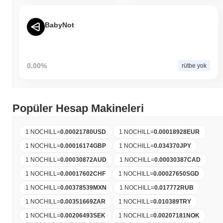
BabyNot
0.00%
rütbe yok
Popüler Hesap Makineleri
1 NOCHILL
=
0.00021780
USD
1 NOCHILL
=
0.00018928
EUR
1 NOCHILL
=
0.00016174
GBP
1 NOCHILL
=
0.034370
JPY
1 NOCHILL
=
0.00030872
AUD
1 NOCHILL
=
0.00030387
CAD
1 NOCHILL
=
0.00017602
CHF
1 NOCHILL
=
0.00027650
SGD
1 NOCHILL
=
0.00378539
MXN
1 NOCHILL
=
0.017772
RUB
1 NOCHILL
=
0.00351669
ZAR
1 NOCHILL
=
0.010389
TRY
1 NOCHILL
=
0.00206493
SEK
1 NOCHILL
=
0.00207181
NOK