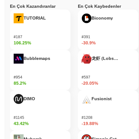
En Çok Kazandıranlar
En Çok Kaybedenler
token sahipleri yönetişim önerilerine katılabilir ve ekosistemi
etkileyen karar alma süreçlerinde söz sahibi olabilirler.
TUTORIAL
Biconomy
Geliştiriciler için AVAX HAS NO CHILL, dApp'ler oluşturmak ve
mevcut platformlarla entegrasyon sağlamak için gerekli araçları
sunmaktadır. Ekosistem, çeşitli cüzdanlar ve köprüler
#187
#391
destekleyerek kesintisiz işlemler ve etkileşimler sağlamaktadır.
106.25%
-30.9%
Kullanıcılar, AVAX HAS NO CHILL kabul eden hizmetleri
kullanırken indirimler veya ödüller elde edebilir, böylece token'ın
faydasını yalnızca işlemlerle sınırlı kalmadan artırabilirler. Genel
Bubblemaps
龙虾 (Lobster)
olarak, token, Avalanche ağında canlı ve etkileşimli bir topluluğun
gelişimini destekleyen önemli bir rol oynamaktadır.
#954
#597
AVAX HAS NO CHILL hala aktif mi yoksa geçerli
85.2%
-20.05%
mi?
AVAX HAS NO CHILL, Eylül 2023'te duyurulan önemli bir
DIMO
Fusionist
güncelleme ile aktif kalmaya devam etmektedir; bu güncelleme,
işlem verimliliğini artırmayı amaçlayan geliştirilmiş ölçeklenebilirlik
özelliklerini içermektedir. Proje, son çeyrekte birkaç oylama
#1145
#1208
gerçekleştirerek topluluğuyla aktif bir şekilde etkileşimde
43.42%
-19.88%
bulunmaya devam etmekte ve paydaşların katılımını ve karar
alma süreçlerini yansıtmaktadır. Piyasa varlığı açısından, AVAX
HAS NO CHILL, birden fazla borsa üzerinde listelenmekte ve
Mubarak
Simon's Cat