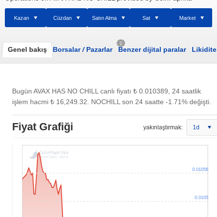
Kazan
Cüzdan
Satın Alma
Sat
Market
2
Genel bakış
Borsalar
/
Pazarlar
Benzer dijital paralar
Likidite
Bugün AVAX HAS NO CHILL canlı fiyatı
₺ 0.010389
, 24 saatlik
işlem hacmi
₺ 16,249.32
. NOCHILL son 24 saatte -1.71% değişti.
Fiyat Grafiği
yakınlaştırmak:
1d
0.01056
0.0105