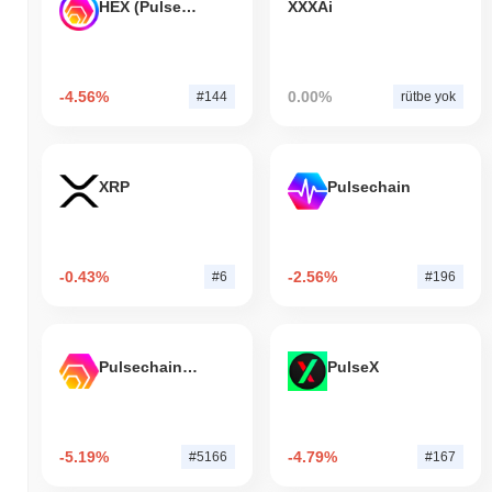
HEX (Pulsechain)
XXXAi
-4.56%
0.00%
#144
rütbe yok
XRP
Pulsechain
-0.43%
-2.56%
#6
#196
Pulsechain Bridged HEX (Pulsechain)
PulseX
-5.19%
-4.79%
#5166
#167