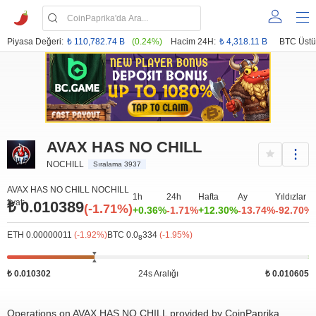
Piyasa Değeri:
₺ 110,782.74 B
(0.24%)
Hacim 24H:
₺ 4,318.11 B
BTC Üstü
AVAX HAS NO CHILL
NOCHILL
Sıralama 3937
AVAX HAS NO CHILL NOCHILL
1h
24h
Hafta
Ay
Yıldızlar
fiyat:
₺ 0.010389
(-1.71%)
+0.36%
-1.71%
+12.30%
-13.74%
-92.70%
ETH 0.00000011
(-1.92%)
BTC 0.0
334
(-1.95%)
8
₺ 0.010302
24s Aralığı
₺ 0.010605
Operations on AVAX HAS NO CHILL provided by CoinPaprika