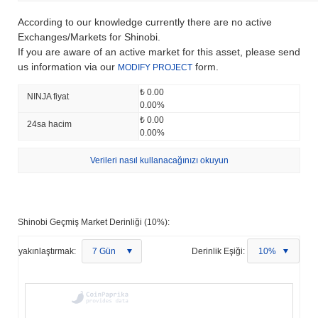
According to our knowledge currently there are no active
Exchanges/Markets for Shinobi.
If you are aware of an active market for this asset, please send
us information via our
form.
MODIFY PROJECT
₺ 0.00
NINJA fiyat
0.00%
₺ 0.00
24sa hacim
0.00%
Verileri nasıl kullanacağınızı okuyun
Shinobi Geçmiş Market Derinliği (10%):
yakınlaştırmak:
7 Gün
Derinlik Eşiği:
10%