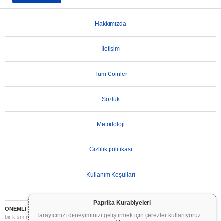
Hakkımızda
İletişim
Tüm Coinler
Sözlük
Metodoloji
Gizlilik politikası
Kullanım Koşulları
Paprika Kurabiyeleri
ÖNEMLİ UYARI:
Kripto paralar son derece volatildir ve önemli riskler içerir. Yatırımınızın
Tarayıcınızı deneyiminizi geliştirmek için çerezler kullanıyoruz.
...
bir kısmını veya tamamını kaybedebilirsiniz. Coinpaprika üzerindeki tüm bilgiler yalnızca