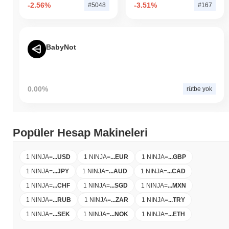
-2.56%
-3.51%
#5048
#167
BabyNot
0.00%
rütbe yok
Popüler Hesap Makineleri
1 NINJA
=
...
USD
1 NINJA
=
...
EUR
1 NINJA
=
...
GBP
1 NINJA
=
...
JPY
1 NINJA
=
...
AUD
1 NINJA
=
...
CAD
1 NINJA
=
...
CHF
1 NINJA
=
...
SGD
1 NINJA
=
...
MXN
1 NINJA
=
...
RUB
1 NINJA
=
...
ZAR
1 NINJA
=
...
TRY
1 NINJA
=
...
SEK
1 NINJA
=
...
NOK
1 NINJA
=
...
ETH