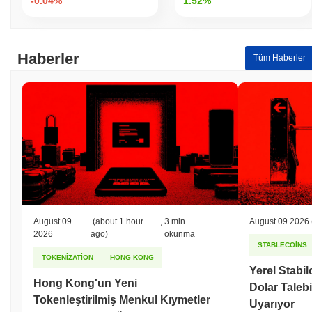
-0.04%
1.52%
Haberler
Tüm Haberler
August 09
(about 1 hour
,
3 min
August 09 2026
2026
ago)
okunma
STABLECOINS
TOKENIZATION
HONG KONG
Yerel Stabil
Hong Kong'un Yeni
Dolar Talebin
Tokenleştirilmiş Menkul Kıymetler
Uyarıyor