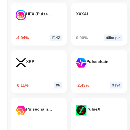
HEX (Pulsechain)
XXXAi
-4.04%
0.00%
#142
rütbe yok
XRP
Pulsechain
-0.11%
-2.43%
#6
#194
Pulsechain Bridged HEX (Pulsechain)
PulseX