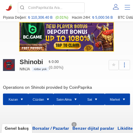
Piyasa Değeri:
₺ 110,306.40 B
(0.01%)
Hacim 24H:
₺ 5,000.56 B
BTC Üstü
Shinobi
₺ 0.00
(0.00%)
NINJA
rütbe yok
Operations on Shinobi provided by CoinPaprika
Kazan
Cüzdan
Satın Alma
Sat
Market
0
Genel bakış
Borsalar
/
Pazarlar
Benzer dijital paralar
Likidite