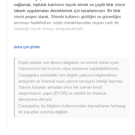
sağlamak, topluluk katılımını teşvik etmek ve çeşitli blok zinciri
tabanlı uygulamaları desteklemek için tasarlanmıştır. Bir blok
zinciri projesi olarak, Shinobi kullanıcı gizliliğini ve güvenliğini
artırmayı hedeflerken, kripto meraklılarından oluşan canlı bir
topluluğu teşvik etmeyi amaçlamaktadır.
Shinobi ne zaman ve nasıl başladı?
daha çok göster
Shinobi, 2021 yılında topluluk odaklı bir kripto para projesi olarak
başlatıldı. Anonim bir ekip tarafından oluşturulan proje, gizlilik ve
güvenliğe odaklanan merkeziyetsiz bir platform sağlamayı
Kripto paralar son derece dalgalıdır ve önemli riskler içerir.
amaçlıyordu. Token, çeşitli merkeziyetsiz borsalarda listelenerek
Yatırımınızın bir kısmını veya tamamını kaybedebilirsiniz.
erken bir ilgi gördü ve kripto pazarındaki görünürlüğünü artırdı.
Coinpaprika üzerindeki tüm bilgiler yalnızca bilgilendirme
Gelişiminde önemli olaylar, ekosistemini ve kullanıcı katılımını
amaçlıdır ve finansal veya yatırım tavsiyesi niteliği taşımaz.
güçlendiren topluluk odaklı girişimler ve ortaklıklar oldu.
Yatırım kararları almadan önce her zaman kendi
araştırmanızı yapın (DYOR) ve nitelikli bir finansal
Shinobi için neler geliyor?
danışmana danışın.
Shinobi (Ninja Shinobi), yol haritasında ilerlerken önemli
Coinpaprika, bu bilgilerin kullanımından kaynaklanan herhangi
gelişmelere hazırlanıyor. Yaklaşan özellikler arasında, token'ın
bir kayıptan sorumlu değildir.
faydasını artırmayı ve ekosistem içinde sorunsuz işlemleri
kolaylaştırmayı amaçlayan Shinobi Swap'ın lansmanı yer alıyor.
Ayrıca, topluluk yeni kullanıcıları ekosisteme dahil etmek için
eğitim girişimlerini uygulamayı aktif olarak planlıyor ve daha