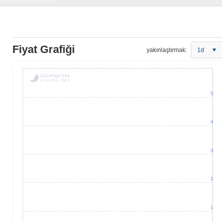
Fiyat Grafiği
yakınlaştırmak:
1d
5
4
3
2
1