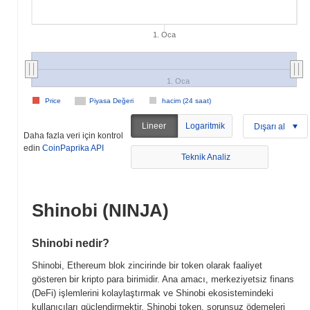
1. Oca
1. Oca
Price
Piyasa Değeri
hacim (24 saat)
Lineer
Logaritmik
Dışarı al
Daha fazla veri için kontrol
edin
CoinPaprika API
Teknik Analiz
Shinobi (NINJA)
Shinobi nedir?
Shinobi, Ethereum blok zincirinde bir token olarak faaliyet
gösteren bir kripto para birimidir. Ana amacı, merkeziyetsiz finans
(DeFi) işlemlerini kolaylaştırmak ve Shinobi ekosistemindeki
kullanıcıları güçlendirmektir. Shinobi token, sorunsuz ödemeleri