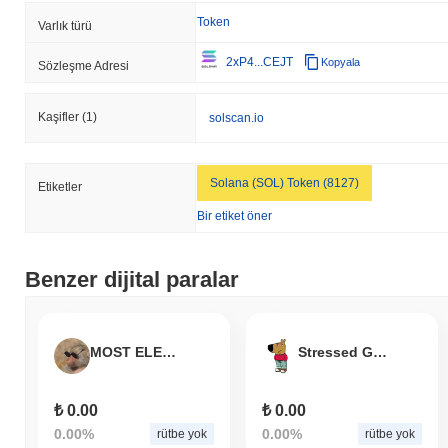
Token
Varlık türü
2xP4...CEJT
Kopyala
Sözleşme Adresi
Kaşifler
(1)
solscan.io
Solana (SOL) Token (8127)
Etiketler
Bir etiket öner
Benzer dijital paralar
MOST ELEGANT MONKEY EVER
Stressed Guy
₺ 0.00
₺ 0.00
0.00%
0.00%
rütbe yok
rütbe yok