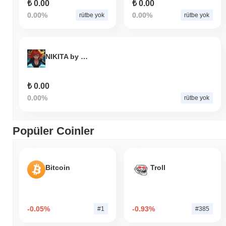
₺ 0.00
₺ 0.00
0.00%
0.00%
rütbe yok
rütbe yok
NIKITA by Virtuals
₺ 0.00
0.00%
rütbe yok
Popüler Coinler
Bitcoin
Troll
-0.05%
-0.93%
#1
#385