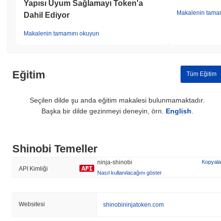
Yapısı Uyum Sağlamayı Token'a
Makalenin tama
Dahil Ediyor
Makalenin tamamını okuyun
Eğitim
Tüm Eğitim
Seçilen dilde şu anda eğitim makalesi bulunmamaktadır.
Başka bir dilde gezinmeyi deneyin, örn.
English
.
Shinobi Temeller
ninja-shinobi
Kopyala
API Kimliği
Nasıl kullanılacağını göster
Websitesi
shinobininjatoken.com