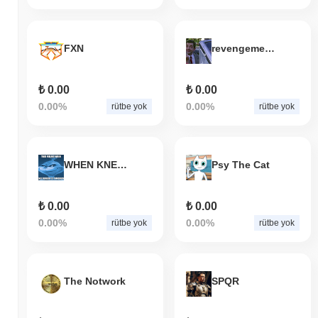
FXN
revengememe
₺ 0.00
₺ 0.00
0.00%
0.00%
rütbe yok
rütbe yok
WHEN KNEE SURGERY IS TOMORROW
Psy The Cat
₺ 0.00
₺ 0.00
0.00%
0.00%
rütbe yok
rütbe yok
The Notwork
SPQR