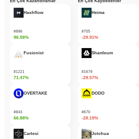
En Çok Kazandıranlar
En Çok Kaybedenler
Hashflow
Heima
#896
#705
96.58%
-29.91%
Fusionist
Shardeum
#1221
#1679
71.47%
-29.57%
OVERTAKE
DODO
#843
#670
66.88%
-28.19%
Cartesi
Jotchua