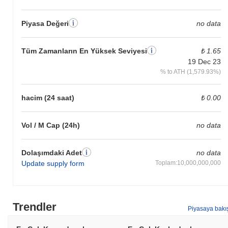
Piyasa Değeri
no data
Tüm Zamanların En Yüksek Seviyesi
₺ 1.65
19 Dec 23
% to ATH (1,579.93%)
hacim (24 saat)
₺ 0.00
Vol / M Cap (24h)
no data
Dolaşımdaki Adet
no data
Update supply form
Toplam:10,000,000,000
Trendler
Piyasaya bakı