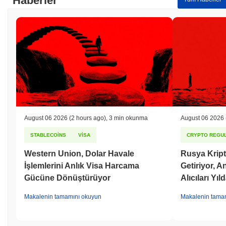
Haberler
August 06 2026
(2 hours ago)
,
3 min okunma
August 06 2026
STABLECOINS
VISA
CRYPTO REGUL
Western Union, Dolar Havale
Rusya Kript
İşlemlerini Anlık Visa Harcama
Getiriyor, 
Gücüne Dönüştürüyor
Alıcıları Yıl
Makalenin tamamını okuyun
Makalenin tama