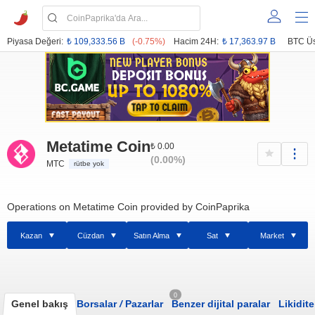
Piyasa Değeri:
₺ 109,333.56 B
(-0.75%)
Hacim 24H:
₺ 17,363.97 B
BTC Üs
Metatime Coin
₺ 0.00
(0.00%)
MTC
rütbe yok
Operations on Metatime Coin provided by CoinPaprika
Kazan
Cüzdan
Satın Alma
Sat
Market
0
Genel bakış
Borsalar
/
Pazarlar
Benzer dijital paralar
Likidite