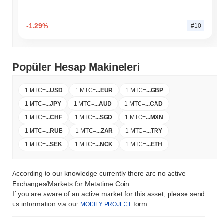
-1.29%
#10
Popüler Hesap Makineleri
1 MTC
=
...
USD
1 MTC
=
...
EUR
1 MTC
=
...
GBP
1 MTC
=
...
JPY
1 MTC
=
...
AUD
1 MTC
=
...
CAD
1 MTC
=
...
CHF
1 MTC
=
...
SGD
1 MTC
=
...
MXN
1 MTC
=
...
RUB
1 MTC
=
...
ZAR
1 MTC
=
...
TRY
1 MTC
=
...
SEK
1 MTC
=
...
NOK
1 MTC
=
...
ETH
According to our knowledge currently there are no active
Exchanges/Markets for Metatime Coin.
If you are aware of an active market for this asset, please send
us information via our
form.
MODIFY PROJECT