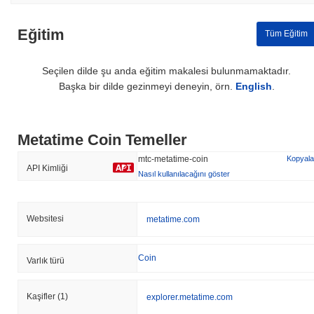
Eğitim
Tüm Eğitim
Seçilen dilde şu anda eğitim makalesi bulunmamaktadır.
Başka bir dilde gezinmeyi deneyin, örn.
English
.
Metatime Coin Temeller
mtc-metatime-coin
Kopyala
API Kimliği
Nasıl kullanılacağını göster
Websitesi
metatime.com
Coin
Varlık türü
Kaşifler
(1)
explorer.metatime.com