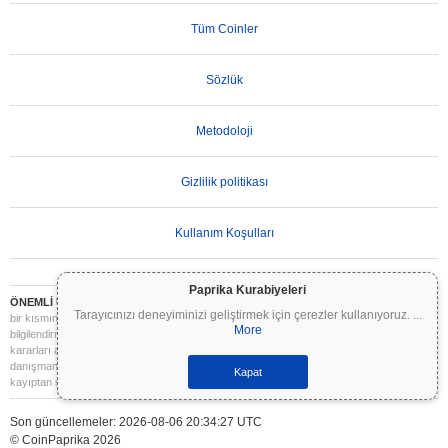
Tüm Coinler
Sözlük
Metodoloji
Gizlilik politikası
Kullanım Koşulları
Paprika Kurabiyeleri
ÖNEMLİ UYARI:
Kripto paralar son derece volatildir ve önemli riskler içerir. Yatırımınızın
Tarayıcınızı deneyiminizi geliştirmek için çerezler kullanıyoruz.
...
bir kısmını veya tamamını kaybedebilirsiniz. Coinpaprika üzerindeki tüm bilgiler yalnızca
More
bilgilendirme amaçlıdır ve finansal veya yatırım tavsiyesi niteliği taşımaz. Yatırım
kararları almadan önce daima kendi araştırmanızı yapın (DYOR) ve nitelikli bir finansal
danışmana başvurun. Coinpaprika, bu bilgilerin kullanımından kaynaklanan herhangi bir
Kapat
kayıptan sorumlu değildir.
Son güncellemeler: 2026-08-06 20:34:27 UTC
© CoinPaprika 2026