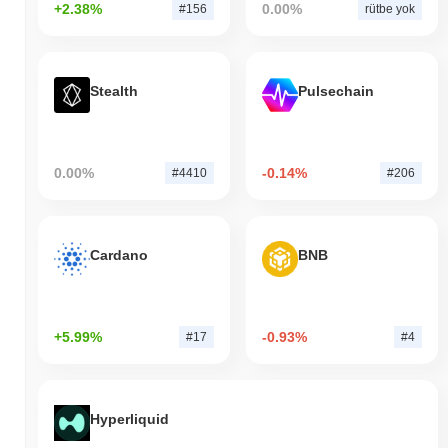
+2.38%
0.00%
#156
rütbe yok
Stealth
Pulsechain
0.00%
-0.14%
#4410
#206
Cardano
BNB
+5.99%
-0.93%
#17
#4
Hyperliquid