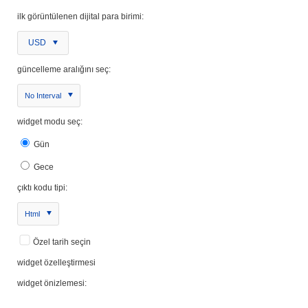
ilk görüntülenen dijital para birimi:
USD
güncelleme aralığını seç:
No Interval
widget modu seç:
Gün
Gece
çıktı kodu tipi:
Html
Özel tarih seçin
widget özelleştirmesi
widget önizlemesi: