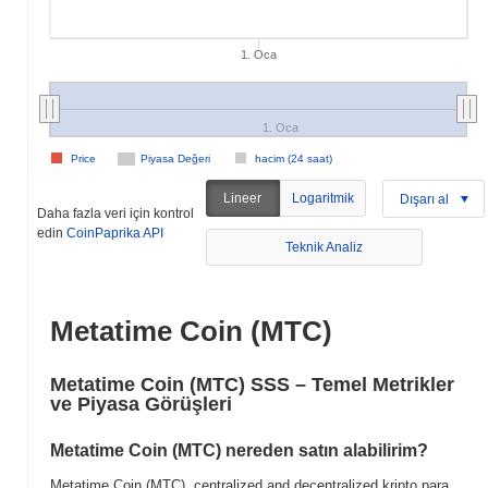
1. Oca
1. Oca
Price
Piyasa Değeri
hacim (24 saat)
Lineer
Logaritmik
Dışarı al
Daha fazla veri için kontrol
edin
CoinPaprika API
Teknik Analiz
Metatime Coin (MTC)
Metatime Coin (MTC) SSS – Temel Metrikler
ve Piyasa Görüşleri
Metatime Coin (MTC) nereden satın alabilirim?
Metatime Coin (MTC), centralized and decentralized kripto para