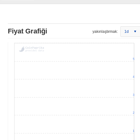
Fiyat Grafiği
yakınlaştırmak:
1d
5
4
3
2
1