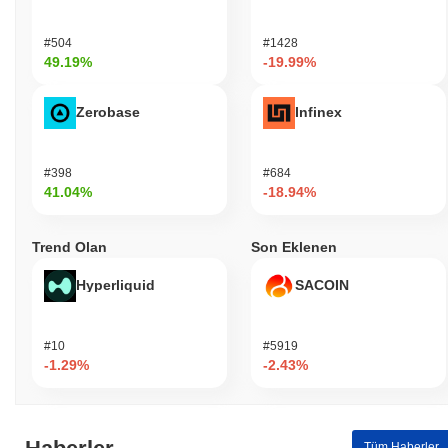
#504
#1428
49.19%
-19.99%
Zerobase
Infinex
#398
#684
41.04%
-18.94%
Trend Olan
Son Eklenen
Hyperliquid
SACOIN
#10
#5919
-1.29%
-2.43%
Tüm Haberler