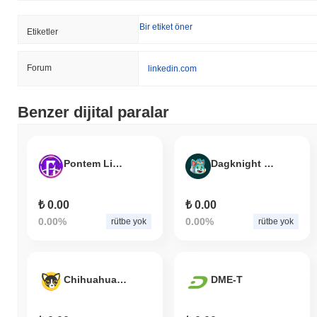
Bir etiket öner
Etiketler
Forum
linkedin.com
Benzer dijital paralar
Pontem Liquidswap
Dagknight Dog
₺ 0.00
₺ 0.00
0.00%
0.00%
rütbe yok
rütbe yok
Chihuahua Chain
DME-T