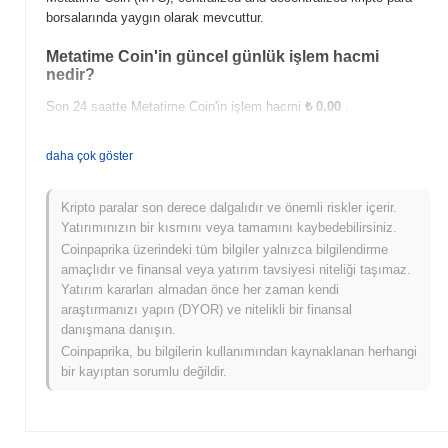
borsalarında yaygın olarak mevcuttur.
Metatime Coin'in güncel günlük işlem hacmi
nedir?
Son 24 saatte Metatime Coin'in işlem hacmi
₺ 0.00
.
Metatime Coin'in fiyat aralığı geçmişi nedir?
daha çok göster
Tüm Zamanların En Yüksek Değeri (ATH):
₺ 1.65
Tüm Zamanların En Düşük Değeri (ATL):
₺ 0.00
Kripto paralar son derece dalgalıdır ve önemli riskler içerir.
Yatırımınızın bir kısmını veya tamamını kaybedebilirsiniz.
Metatime Coin şu anda ATH'sinin
~94.05%
altında işlem görüyor .
Coinpaprika üzerindeki tüm bilgiler yalnızca bilgilendirme
amaçlıdır ve finansal veya yatırım tavsiyesi niteliği taşımaz.
Metatime Coin, daha geniş kripto piyasasıyla
Yatırım kararları almadan önce her zaman kendi
karşılaştırıldığında nasıl performans gösteriyor?
araştırmanızı yapın (DYOR) ve nitelikli bir finansal
Son 7 günde Metatime Coin
0.00%
kazandı, genel kripto
danışmana danışın.
piyasasından
0.75%
düşüş kaydeden daha iyi performans
Coinpaprika, bu bilgilerin kullanımından kaynaklanan herhangi
gösterdi. Bu, daha geniş piyasa momentumuna göre MTC'ün fiyat
bir kayıptan sorumlu değildir.
hareketinde güçlü performans gösterdiğini belirtir.