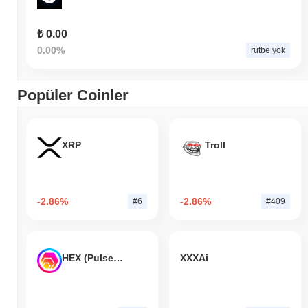
₺ 0.00
0.00%
rütbe yok
Popüler Coinler
XRP
Troll
-2.86%
-2.86%
#6
#409
HEX (Pulsechain)
XXXAi